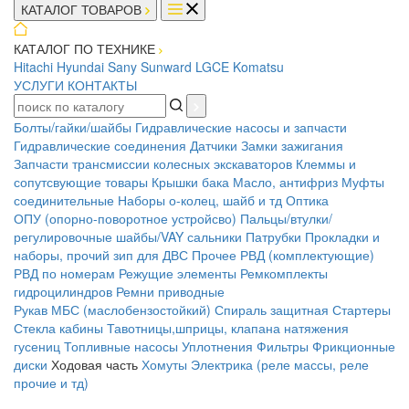
КАТАЛОГ ТОВАРОВ
КАТАЛОГ ПО ТЕХНИКЕ
Hitachi
Hyundai
Sany
Sunward
LGCE
Komatsu
УСЛУГИ
КОНТАКТЫ
Болты/гайки/шайбы
Гидравлические насосы и запчасти
Гидравлические соединения
Датчики
Замки зажигания
Запчасти трансмиссии колесных экскаваторов
Клеммы и
сопутсвующие товары
Крышки бака
Масло, антифриз
Муфты
соединительные
Наборы о-колец, шайб и тд
Оптика
ОПУ (опорно-поворотное устройсво)
Пальцы/втулки/
регулировочные шайбы/VAY сальники
Патрубки
Прокладки и
наборы, прочий зип для ДВС
Прочее
РВД (комплектующие)
РВД по номерам
Режущие элементы
Ремкомплекты
гидроцилиндров
Ремни приводные
Рукав МБС (маслобензостойкий)
Спираль защитная
Стартеры
Стекла кабины
Тавотницы,шприцы, клапана натяжения
гусениц
Топливные насосы
Уплотнения
Фильтры
Фрикционные
диски
Ходовая часть
Хомуты
Электрика (реле массы, реле
прочие и тд)