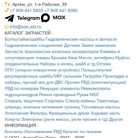
г. Артём, ул. 1-я Рабочая, 39
+7 908 441 8833
+7 908 441 8080
info@ooo-ast.ru
КАТАЛОГ ЗАПЧАСТЕЙ
Болты/гайки/шайбы
Гидравлические насосы и запчасти
Гидравлические соединения
Датчики
Замки зажигания
Запчасти трансмиссии колесных экскаваторов
Клеммы и
сопутсвующие товары
Крышки бака
Масло, антифриз
Муфты
соединительные
Наборы о-колец, шайб и тд
Оптика
ОПУ (опорно-поворотное устройсво)
Пальцы/втулки/
регулировочные шайбы/VAY сальники
Патрубки
Прокладки и
наборы, прочий зип для ДВС
Прочее
РВД (комплектующие)
РВД по номерам
Режущие элементы
Ремкомплекты
гидроцилиндров
Ремни приводные
Рукав МБС
Спираль защитная
Стартеры
Стекла кабины
Тавотницы,
шприцы, клапана натяжения гусениц
Топливные насосы
Уплотнения
Фильтры
Фрикционные диски
Ходовая часть
Хомуты
Электрика (реле массы, реле прочие и тд)
Другое
ИНФОРМАЦИЯ
Контакты
Изготовление РВД
Каталог по технике
© ООО «АртемСпецТорг», 2007 – 2026.