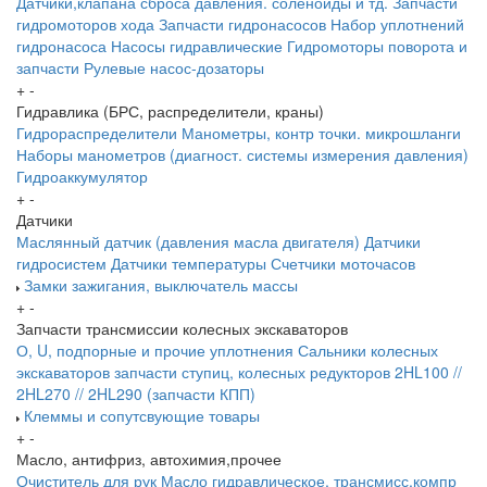
Датчики,клапана сброса давления. соленоиды и тд.
Запчасти
гидромоторов хода
Запчасти гидронасосов
Набор уплотнений
гидронасоса
Насосы гидравлические
Гидромоторы поворота и
запчасти
Рулевые насос-дозаторы
+
-
Гидравлика (БРС, распределители, краны)
Гидрораспределители
Манометры, контр точки. микрошланги
Наборы манометров (диагност. системы измерения давления)
Гидроаккумулятор
+
-
Датчики
Маслянный датчик (давления масла двигателя)
Датчики
гидросистем
Датчики температуры
Счетчики моточасов
Замки зажигания, выключатель массы
+
-
Запчасти трансмиссии колесных экскаваторов
О, U, подпорные и прочие уплотнения
Сальники колесных
экскаваторов
запчасти ступиц, колесных редукторов
2HL100 //
2HL270 // 2HL290 (запчасти КПП)
Клеммы и сопутсвующие товары
+
-
Масло, антифриз, автохимия,прочее
Очиститель для рук
Масло гидравлическое, трансмисс,компр