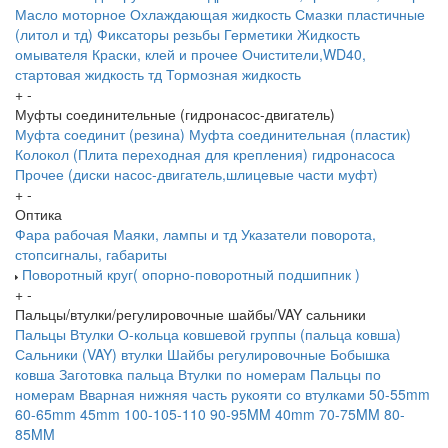
Масло моторное
Охлаждающая жидкость
Смазки пластичные
(литол и тд)
Фиксаторы резьбы
Герметики
Жидкость
омывателя
Краски, клей и прочее
Очистители,WD40,
стартовая жидкость тд
Тормозная жидкость
+
-
Муфты соединительные (гидронасос-двигатель)
Муфта соединит (резина)
Муфта соединительная (пластик)
Колокол (Плита переходная для крепления) гидронасоса
Прочее (диски насос-двигатель,шлицевые части муфт)
+
-
Оптика
Фара рабочая
Маяки, лампы и тд
Указатели поворота,
стопсигналы, габариты
Поворотный круг( опорно-поворотный подшипник )
+
-
Пальцы/втулки/регулировочные шайбы/VAY сальники
Пальцы
Втулки
О-кольца ковшевой группы (пальца ковша)
Сальники (VAY) втулки
Шайбы регулировочные
Бобышка
ковша
Заготовка пальца
Втулки по номерам
Пальцы по
номерам
Вварная нижняя часть рукояти со втулками
50-55mm
60-65mm
45mm
100-105-110
90-95MM
40mm
70-75MM
80-
85MM