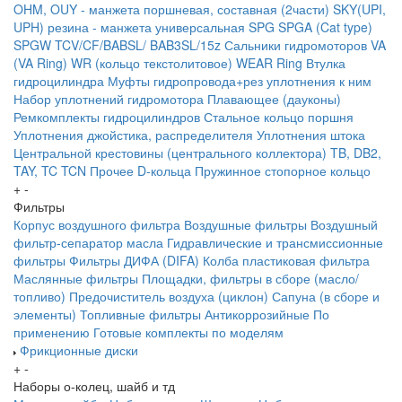
OHM, OUY - манжета поршневая, составная (2части)
SKY(UPI,
UPH) резина - манжета универсальная
SPG
SPGA (Cat type)
SPGW
TCV/CF/BABSL/ BAB3SL/15z Сальники гидромоторов
VA
(VA Ring)
WR (кольцо текстолитовое) WEAR Ring
Втулка
гидроцилиндра
Муфты гидропровода+рез уплотнения к ним
Набор уплотнений гидромотора
Плавающее (дауконы)
Ремкомплекты гидроцилиндров
Стальное кольцо поршня
Уплотнения джойстика, распределителя
Уплотнения штока
Центральной крестовины (центрального коллектора)
TB, DB2,
TAY, TC
TCN
Прочее
D-кольца
Пружинное стопорное кольцо
+
-
Фильтры
Корпус воздушного фильтра
Воздушные фильтры
Воздушный
фильтр-сепаратор масла
Гидравлические и трансмиссионные
фильтры
Фильтры ДИФА (DIFA)
Колба пластиковая фильтра
Маслянные фильтры
Площадки, фильтры в сборе (масло/
топливо)
Предочиститель воздуха (циклон)
Сапуна (в сборе и
элементы)
Топливные фильтры
Антикоррозийные
По
применению
Готовые комплекты по моделям
Фрикционные диски
+
-
Наборы о-колец, шайб и тд