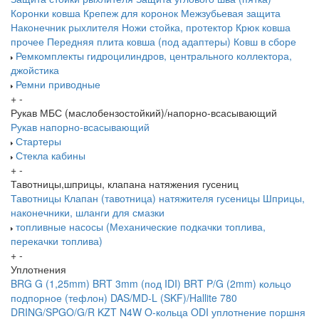
Коронки ковша
Крепеж для коронок
Межзубьевая защита
Наконечник рыхлителя
Ножи
стойка, протектор
Крюк ковша
прочее
Передняя плита ковша (под адаптеры)
Ковш в сборе
Ремкомплекты гидроцилиндров, центрального коллектора,
джойстика
Ремни приводные
+
-
Рукав МБС (маслобензостойкий)/напорно-всасывающий
Рукав напорно-всасывающий
Стартеры
Стекла кабины
+
-
Тавотницы,шприцы, клапана натяжения гусениц
Тавотницы
Клапан (тавотница) натяжителя гусеницы
Шприцы,
наконечники, шланги для смазки
топливные насосы (Механические подкачки топлива,
перекачки топлива)
+
-
Уплотнения
BRG G (1,25mm)
BRT 3mm (под IDI)
BRT P/G (2mm) кольцо
подпорное (тефлон)
DAS/MD-L (SKF)/Hallite 780
DRING/SPGO/G/R
KZT
N4W
O-кольца
ODI уплотнение поршня