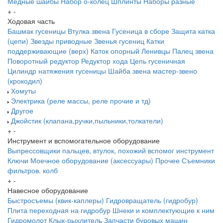
Медные шайбы
Набор о-колец
Шплинты
Наборы разные
+
-
Ходовая часть
Башмак гусеницы
Втулка звена
Гусеница в сборе
Защита катка
(цепи)
Звезды приводные
Звенья гусениц
Катки
поддерживающие (верх)
Каток опорный
Ленивцы
Палец звена
Поворотный редуктор
Редуктор хода
Цепь гусеничная
Цилиндр натяжения гусеницы
Шайба звена
мастер-звено
(крокодил)
Хомуты
Электрика (реле массы, реле прочие и тд)
Другое
Джойстик (клапана,ручки,пыльники,толкатели)
+
-
Инструмент и вспомогательное оборудование
Выпрессовщики пальцев, втулок, похожий вспомог инструмент
Ключи
Моечное оборудование (аксессуары)
Прочее
Съемники
фильтров. колб
+
-
Навесное оборудование
Быстросъемы (квик-каплеры)
Гидровращатель (гидробур)
Плита переходная на гидробур
Шнеки и комплектующие к ним
Гидромолот
Клык-рыхлитель
Запчасти буровых машин