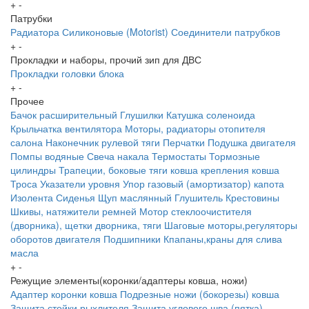
+
-
Патрубки
Радиатора
Силиконовые (Motorist)
Соединители патрубков
+
-
Прокладки и наборы, прочий зип для ДВС
Прокладки головки блока
+
-
Прочее
Бачок расширительный
Глушилки
Катушка соленоида
Крыльчатка вентилятора
Моторы, радиаторы отопителя
салона
Наконечник рулевой тяги
Перчатки
Подушка двигателя
Помпы водяные
Свеча накала
Термостаты
Тормозные
цилиндры
Трапеции, боковые тяги ковша крепления ковша
Троса
Указатели уровня
Упор газовый (амортизатор) капота
Изолента
Сиденья
Щуп маслянный
Глушитель
Крестовины
Шкивы, натяжители ремней
Мотор стеклоочистителя
(дворника), щетки дворника, тяги
Шаговые моторы,регуляторы
оборотов двигателя
Подшипники
Кпапаны,краны для слива
масла
+
-
Режущие элементы(коронки/адаптеры ковша, ножи)
Адаптер коронки ковша
Подрезные ножи (бокорезы) ковша
Защита стойки рыхлителя
Защита углового шва (пятка)