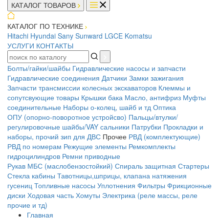
КАТАЛОГ ТОВАРОВ
КАТАЛОГ ПО ТЕХНИКЕ
Hitachi
Hyundai
Sany
Sunward
LGCE
Komatsu
УСЛУГИ
КОНТАКТЫ
Болты/гайки/шайбы
Гидравлические насосы и запчасти
Гидравлические соединения
Датчики
Замки зажигания
Запчасти трансмиссии колесных экскаваторов
Клеммы и
сопутсвующие товары
Крышки бака
Масло, антифриз
Муфты
соединительные
Наборы о-колец, шайб и тд
Оптика
ОПУ (опорно-поворотное устройсво)
Пальцы/втулки/
регулировочные шайбы/VAY сальники
Патрубки
Прокладки и
наборы, прочий зип для ДВС
Прочее
РВД (комплектующие)
РВД по номерам
Режущие элементы
Ремкомплекты
гидроцилиндров
Ремни приводные
Рукав МБС (маслобензостойкий)
Спираль защитная
Стартеры
Стекла кабины
Тавотницы,шприцы, клапана натяжения
гусениц
Топливные насосы
Уплотнения
Фильтры
Фрикционные
диски
Ходовая часть
Хомуты
Электрика (реле массы, реле
прочие и тд)
Главная