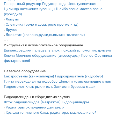
Поворотный редуктор
Редуктор хода
Цепь гусеничная
Цилиндр натяжения гусеницы
Шайба звена
мастер-звено
(крокодил)
Хомуты
Электрика (реле массы, реле прочие и тд)
Другое
Джойстик (клапана,ручки,пыльники,толкатели)
+
-
Инструмент и вспомогательное оборудование
Выпрессовщики пальцев, втулок, похожий вспомог инструмент
Ключи
Моечное оборудование (аксессуары)
Прочее
Съемники
фильтров. колб
+
-
Навесное оборудование
Быстросъемы (квик-каплеры)
Гидровращатель (гидробур)
Плита переходная на гидробур
Шнеки и комплектующие к ним
Гидромолот
Клык-рыхлитель
Запчасти буровых машин
+
-
Гидроцилиндры в сборе,штоки(пруток)
Шток гидроцилиндра (метражом)
Гидроцилиндры
Радиаторы охлаждения двигателя
Крышки топливного бака, радиатора, маслозаливной