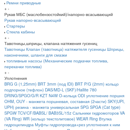
Ремни приводные
+
-
Рукав МБС (маслобензостойкий)/напорно-всасывающий
Рукав напорно-всасывающий
Стартеры
Стекла кабины
+
-
Тавотницы,шприцы, клапана натяжения гусениц
Тавотницы
Клапан (тавотница) натяжителя гусеницы
Шприцы,
наконечники, шланги для смазки
топливные насосы (Механические подкачки топлива,
перекачки топлива)
+
-
Уплотнения
BRG G (1,25mm)
BRT 3mm (под IDI)
BRT P/G (2mm) кольцо
подпорное (тефлон)
DAS/MD-L (SKF)/Hallite 780
DRING/SPGO/G/R
KZT
N4W
O-кольца
ODI уплотнение поршня
OHM, OUY - манжета поршневая, составная (2части)
SKY(UPI,
UPH) резина - манжета универсальная
SPG
SPGA (Cat type)
SPGW
TCV/CF/BABSL/ BAB3SL/15z Сальники гидромоторов
VA
(VA Ring)
WR (кольцо текстолитовое) WEAR Ring
Втулка
гидроцилиндра
Муфты гидропровода+рез уплотнения к ним