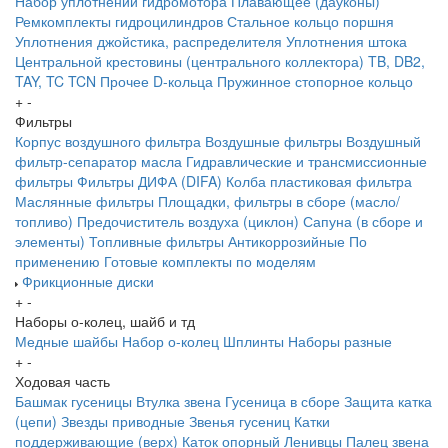
Набор уплотнений гидромотора
Плавающее (дауконы)
Ремкомплекты гидроцилиндров
Стальное кольцо поршня
Уплотнения джойстика, распределителя
Уплотнения штока
Центральной крестовины (центрального коллектора)
TB, DB2,
TAY, TC
TCN
Прочее
D-кольца
Пружинное стопорное кольцо
+
-
Фильтры
Корпус воздушного фильтра
Воздушные фильтры
Воздушный
фильтр-сепаратор масла
Гидравлические и трансмиссионные
фильтры
Фильтры ДИФА (DIFA)
Колба пластиковая фильтра
Маслянные фильтры
Площадки, фильтры в сборе (масло/
топливо)
Предочиститель воздуха (циклон)
Сапуна (в сборе и
элементы)
Топливные фильтры
Антикоррозийные
По
применению
Готовые комплекты по моделям
Фрикционные диски
+
-
Наборы о-колец, шайб и тд
Медные шайбы
Набор о-колец
Шплинты
Наборы разные
+
-
Ходовая часть
Башмак гусеницы
Втулка звена
Гусеница в сборе
Защита катка
(цепи)
Звезды приводные
Звенья гусениц
Катки
поддерживающие (верх)
Каток опорный
Ленивцы
Палец звена