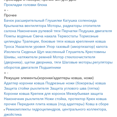
Прокладки головки блока
+
-
Прочее
Бачок расширительный
Глушилки
Катушка соленоида
Крыльчатка вентилятора
Моторы, радиаторы отопителя
салона
Наконечник рулевой тяги
Перчатки
Подушка двигателя
Помпы водяные
Свеча накала
Термостаты
Тормозные
цилиндры
Трапеции, боковые тяги ковша крепления ковша
Троса
Указатели уровня
Упор газовый (амортизатор) капота
Изолента
Сиденья
Щуп маслянный
Глушитель
Крестовины
Шкивы, натяжители ремней
Мотор стеклоочистителя
(дворника), щетки дворника, тяги
Шаговые моторы,регуляторы
оборотов двигателя
Подшипники
+
-
Режущие элементы(коронки/адаптеры ковша, ножи)
Адаптер коронки ковша
Подрезные ножи (бокорезы) ковша
Защита стойки рыхлителя
Защита углового шва (пятка)
Коронки ковша
Крепеж для коронок
Межзубьевая защита
Наконечник рыхлителя
Ножи
стойка, протектор
Крюк ковша
прочее
Передняя плита ковша (под адаптеры)
Ковш в сборе
Ремкомплекты гидроцилиндров, центрального коллектора,
джойстика