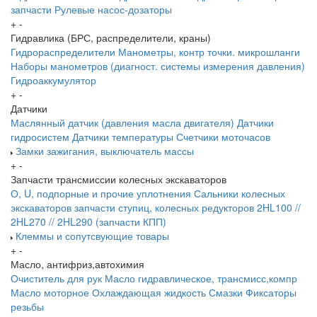
запчасти
Рулевые насос-дозаторы
+
-
Гидравлика (БРС, распределители, краны)
Гидрораспределители
Манометры, контр точки. микрошланги
Наборы манометров (диагност. системы измерения давления)
Гидроаккумулятор
+
-
Датчики
Маслянный датчик (давления масла двигателя)
Датчики
гидросистем
Датчики температуры
Счетчики моточасов
Замки зажигания, выключатель массы
+
-
Запчасти трансмиссии колесных экскаваторов
О, U, подпорные и прочие уплотнения
Сальники колесных
экскаваторов
запчасти ступиц, колесных редукторов
2HL100 //
2HL270 // 2HL290 (запчасти КПП)
Клеммы и сопутсвующие товары
+
-
Масло, антифриз,автохимия
Очиститель для рук
Масло гидравлическое, трансмисс,компр
Масло моторное
Охлаждающая жидкость
Смазки
Фиксаторы
резьбы