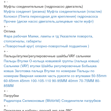
+
-
Муфты соединительные (гидронасос-двигатель)
Муфта соединит (резина)
Муфта соединительная (пластик)
Колокол (Плита переходная для крепления) гидронасоса
Прочее (диски насос-двигатель,шлицевые части муфт)
+
-
Оптика
Фара рабочая
Маяки, лампы и тд
Указатели поворота,
стопсигналы, габариты
Поворотный круг( опорно-поворотный подшипник )
+
-
Пальцы/втулки/регулировочные шайбы/VAY сальники
Пальцы
Втулки
О-кольца ковшевой группы (пальца ковша)
Сальники (VAY) втулки
Шайбы регулировочные
Бобышка
ковша
Заготовка пальца
Втулки по номерам
Пальцы по
номерам
Вварная нижняя часть рукояти со втулками
50-55mm
60-65mm
45mm
100-105-110
90-95MM
40mm
70-75MM
80-
85MM
+
-
Патрубки
Радиатора
Силиконовые (Motorist)
Соединители патрубков
+
-
Прокладки и наборы, прочий зип для ДВС