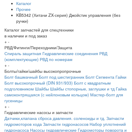
Каталог
Прочее
KB5342 (Хитачи ZX-серия) Джойстик управления (без
ручки)
Каталог запчастей для спецтехники
в наличии и под заказ
+
-
РВД/Фитинги/Переходники/Защита
Спираль защитная
Гидравлические соединения
РВД
(комплектующие)
РВД по номерам
+
-
Болты/гайки/шайбы высокопропрочные
Болт башмачный
Болт под шестигранник
Болт Сегмента
Гайки
Болт высокопрочный (DIN 931/933)
Болт с квадратным
подголовником
Шайбы
Шайбы стопорные, заглушки и тд
Гайка
самоконтрящаяся (с нейлоновым кольцом)
Мастер-болт для
гусеницы
+
-
Гидравлические насосы и запчасти
Датчики,клапана сброса давления. соленоиды и тд.
Запчасти
гидромоторов хода
Запчасти гидронасосов
Набор уплотнений
гидронасоса
Насосы гидравлические
Гидромоторы поворота и