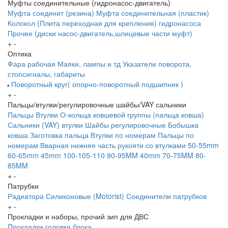
Муфты соединительные (гидронасос-двигатель)
Муфта соединит (резина)
Муфта соединительная (пластик)
Колокол (Плита переходная для крепления) гидронасоса
Прочее (диски насос-двигатель,шлицевые части муфт)
+
-
Оптика
Фара рабочая
Маяки, лампы и тд
Указатели поворота,
стопсигналы, габариты
Поворотный круг( опорно-поворотный подшипник )
+
-
Пальцы/втулки/регулировочные шайбы/VAY сальники
Пальцы
Втулки
О-кольца ковшевой группы (пальца ковша)
Сальники (VAY) втулки
Шайбы регулировочные
Бобышка
ковша
Заготовка пальца
Втулки по номерам
Пальцы по
номерам
Вварная нижняя часть рукояти со втулками
50-55mm
60-65mm
45mm
100-105-110
90-95MM
40mm
70-75MM
80-
85MM
+
-
Патрубки
Радиатора
Силиконовые (Motorist)
Соединители патрубков
+
-
Прокладки и наборы, прочий зип для ДВС
Прокладки головки блока