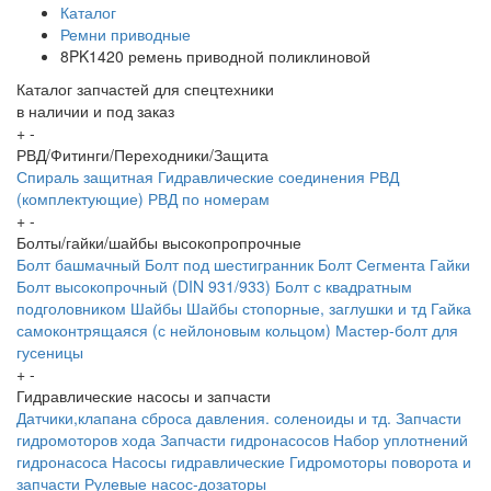
Каталог
Ремни приводные
8PK1420 ремень приводной поликлиновой
Каталог запчастей для спецтехники
в наличии и под заказ
+
-
РВД/Фитинги/Переходники/Защита
Спираль защитная
Гидравлические соединения
РВД
(комплектующие)
РВД по номерам
+
-
Болты/гайки/шайбы высокопропрочные
Болт башмачный
Болт под шестигранник
Болт Сегмента
Гайки
Болт высокопрочный (DIN 931/933)
Болт с квадратным
подголовником
Шайбы
Шайбы стопорные, заглушки и тд
Гайка
самоконтрящаяся (с нейлоновым кольцом)
Мастер-болт для
гусеницы
+
-
Гидравлические насосы и запчасти
Датчики,клапана сброса давления. соленоиды и тд.
Запчасти
гидромоторов хода
Запчасти гидронасосов
Набор уплотнений
гидронасоса
Насосы гидравлические
Гидромоторы поворота и
запчасти
Рулевые насос-дозаторы