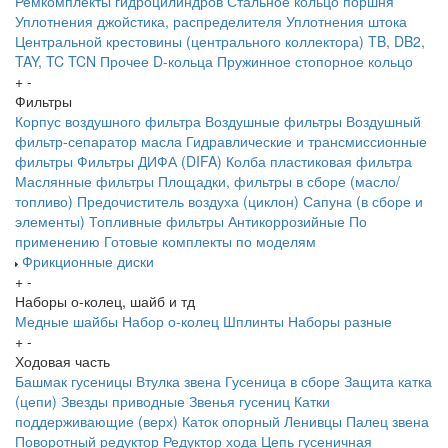
Ремкомплекты гидроцилиндров
Стальное кольцо поршня
Уплотнения джойстика, распределителя
Уплотнения штока
Центральной крестовины (центрального коллектора)
TB, DB2,
TAY, TC
TCN
Прочее
D-кольца
Пружинное стопорное кольцо
+
-
Фильтры
Корпус воздушного фильтра
Воздушные фильтры
Воздушный
фильтр-сепаратор масла
Гидравлические и трансмиссионные
фильтры
Фильтры ДИФА (DIFA)
Колба пластиковая фильтра
Маслянные фильтры
Площадки, фильтры в сборе (масло/
топливо)
Предочиститель воздуха (циклон)
Сапуна (в сборе и
элементы)
Топливные фильтры
Антикоррозийные
По
применению
Готовые комплекты по моделям
Фрикционные диски
+
-
Наборы о-колец, шайб и тд
Медные шайбы
Набор о-колец
Шплинты
Наборы разные
+
-
Ходовая часть
Башмак гусеницы
Втулка звена
Гусеница в сборе
Защита катка
(цепи)
Звезды приводные
Звенья гусениц
Катки
поддерживающие (верх)
Каток опорный
Ленивцы
Палец звена
Поворотный редуктор
Редуктор хода
Цепь гусеничная