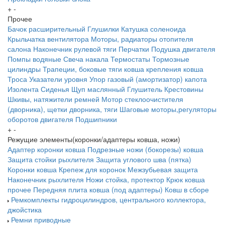
+
-
Прочее
Бачок расширительный
Глушилки
Катушка соленоида
Крыльчатка вентилятора
Моторы, радиаторы отопителя
салона
Наконечник рулевой тяги
Перчатки
Подушка двигателя
Помпы водяные
Свеча накала
Термостаты
Тормозные
цилиндры
Трапеции, боковые тяги ковша крепления ковша
Троса
Указатели уровня
Упор газовый (амортизатор) капота
Изолента
Сиденья
Щуп маслянный
Глушитель
Крестовины
Шкивы, натяжители ремней
Мотор стеклоочистителя
(дворника), щетки дворника, тяги
Шаговые моторы,регуляторы
оборотов двигателя
Подшипники
+
-
Режущие элементы(коронки/адаптеры ковша, ножи)
Адаптер коронки ковша
Подрезные ножи (бокорезы) ковша
Защита стойки рыхлителя
Защита углового шва (пятка)
Коронки ковша
Крепеж для коронок
Межзубьевая защита
Наконечник рыхлителя
Ножи
стойка, протектор
Крюк ковша
прочее
Передняя плита ковша (под адаптеры)
Ковш в сборе
Ремкомплекты гидроцилиндров, центрального коллектора,
джойстика
Ремни приводные