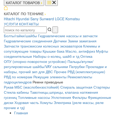
КАТАЛОГ ТОВАРОВ
КАТАЛОГ ПО ТЕХНИКЕ
Hitachi
Hyundai
Sany
Sunward
LGCE
Komatsu
УСЛУГИ
КОНТАКТЫ
Болты/гайки/шайбы
Гидравлические насосы и запчасти
Гидравлические соединения
Датчики
Замки зажигания
Запчасти трансмиссии колесных экскаваторов
Клеммы и
сопутсвующие товары
Крышки бака
Масло, антифриз
Муфты
соединительные
Наборы о-колец, шайб и тд
Оптика
ОПУ (опорно-поворотное устройсво)
Пальцы/втулки/
регулировочные шайбы/VAY сальники
Патрубки
Прокладки и
наборы, прочий зип для ДВС
Прочее
РВД (комплектующие)
РВД по номерам
Режущие элементы
Ремкомплекты
гидроцилиндров
Ремни приводные
Рукав МБС (маслобензостойкий)
Спираль защитная
Стартеры
Стекла кабины
Тавотницы,шприцы, клапана натяжения
гусениц
Топливные насосы
Уплотнения
Фильтры
Фрикционные
диски
Ходовая часть
Хомуты
Электрика (реле массы, реле
прочие и тд)
Главная