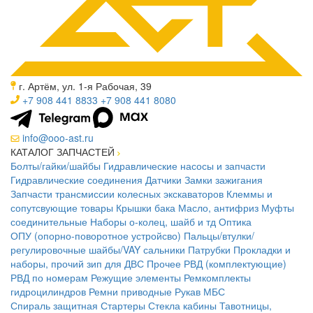
г. Артём, ул. 1-я Рабочая, 39
+7 908 441 8833
+7 908 441 8080
info@ooo-ast.ru
КАТАЛОГ ЗАПЧАСТЕЙ
Болты/гайки/шайбы
Гидравлические насосы и запчасти
Гидравлические соединения
Датчики
Замки зажигания
Запчасти трансмиссии колесных экскаваторов
Клеммы и
сопутсвующие товары
Крышки бака
Масло, антифриз
Муфты
соединительные
Наборы о-колец, шайб и тд
Оптика
ОПУ (опорно-поворотное устройсво)
Пальцы/втулки/
регулировочные шайбы/VAY сальники
Патрубки
Прокладки и
наборы, прочий зип для ДВС
Прочее
РВД (комплектующие)
РВД по номерам
Режущие элементы
Ремкомплекты
гидроцилиндров
Ремни приводные
Рукав МБС
Спираль защитная
Стартеры
Стекла кабины
Тавотницы,