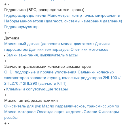
+
-
Гидравлика (БРС, распределители, краны)
Гидрораспределители
Манометры, контр точки. микрошланги
Наборы манометров (диагност. системы измерения давления)
Гидроаккумулятор
+
-
Датчики
Маслянный датчик (давления масла двигателя)
Датчики
гидросистем
Датчики температуры
Счетчики моточасов
Замки зажигания, выключатель массы
+
-
Запчасти трансмиссии колесных экскаваторов
О, U, подпорные и прочие уплотнения
Сальники колесных
экскаваторов
запчасти ступиц, колесных редукторов
2HL100 //
2HL270 // 2HL290 (запчасти КПП)
Клеммы и сопутсвующие товары
+
-
Масло, антифриз,автохимия
Очиститель для рук
Масло гидравлическое, трансмисс,компр
Масло моторное
Охлаждающая жидкость
Смазки
Фиксаторы
резьбы
+
-