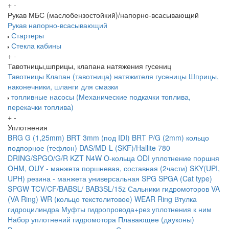
+
-
Рукав МБС (маслобензостойкий)/напорно-всасывающий
Рукав напорно-всасывающий
Стартеры
Стекла кабины
+
-
Тавотницы,шприцы, клапана натяжения гусениц
Тавотницы
Клапан (тавотница) натяжителя гусеницы
Шприцы,
наконечники, шланги для смазки
топливные насосы (Механические подкачки топлива,
перекачки топлива)
+
-
Уплотнения
BRG G (1,25mm)
BRT 3mm (под IDI)
BRT P/G (2mm) кольцо
подпорное (тефлон)
DAS/MD-L (SKF)/Hallite 780
DRING/SPGO/G/R
KZT
N4W
O-кольца
ODI уплотнение поршня
OHM, OUY - манжета поршневая, составная (2части)
SKY(UPI,
UPH) резина - манжета универсальная
SPG
SPGA (Cat type)
SPGW
TCV/CF/BABSL/ BAB3SL/15z Сальники гидромоторов
VA
(VA Ring)
WR (кольцо текстолитовое) WEAR Ring
Втулка
гидроцилиндра
Муфты гидропровода+рез уплотнения к ним
Набор уплотнений гидромотора
Плавающее (дауконы)