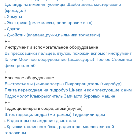
Цилиндр натяжения гусеницы
Шайба звена
мастер-звено
(крокодил)
Хомуты
Электрика (реле массы, реле прочие и тд)
Другое
Джойстик (клапана,ручки,пыльники,толкатели)
+
-
Инструмент и вспомогательное оборудование
Выпрессовщики пальцев, втулок, похожий вспомог инструмент
Ключи
Моечное оборудование (аксессуары)
Прочее
Съемники
фильтров. колб
+
-
Навесное оборудование
Быстросъемы (квик-каплеры)
Гидровращатель (гидробур)
Плита переходная на гидробур
Шнеки и комплектующие к ним
Гидромолот
Клык-рыхлитель
Запчасти буровых машин
+
-
Гидроцилиндры в сборе,штоки(пруток)
Шток гидроцилиндра (метражом)
Гидроцилиндры
Радиаторы охлаждения двигателя
Крышки топливного бака, радиатора, маслозаливной
горловины