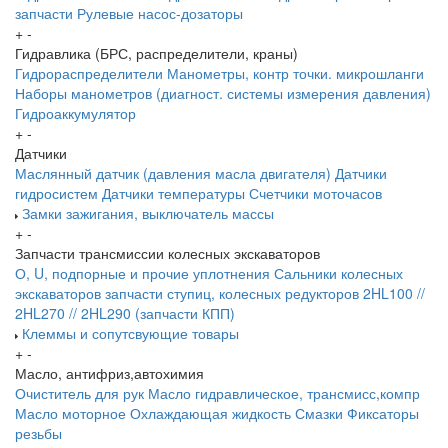
запчасти
Рулевые насос-дозаторы
+
-
Гидравлика (БРС, распределители, краны)
Гидрораспределители
Манометры, контр точки. микрошланги
Наборы манометров (диагност. системы измерения давления)
Гидроаккумулятор
+
-
Датчики
Маслянный датчик (давления масла двигателя)
Датчики
гидросистем
Датчики температуры
Счетчики моточасов
Замки зажигания, выключатель массы
+
-
Запчасти трансмиссии колесных экскаваторов
О, U, подпорные и прочие уплотнения
Сальники колесных
экскаваторов
запчасти ступиц, колесных редукторов
2HL100 //
2HL270 // 2HL290 (запчасти КПП)
Клеммы и сопутсвующие товары
+
-
Масло, антифриз,автохимия
Очиститель для рук
Масло гидравлическое, трансмисс,компр
Масло моторное
Охлаждающая жидкость
Смазки
Фиксаторы
резьбы