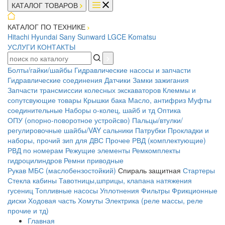
КАТАЛОГ ТОВАРОВ
КАТАЛОГ ПО ТЕХНИКЕ
Hitachi
Hyundai
Sany
Sunward
LGCE
Komatsu
УСЛУГИ
КОНТАКТЫ
Болты/гайки/шайбы
Гидравлические насосы и запчасти
Гидравлические соединения
Датчики
Замки зажигания
Запчасти трансмиссии колесных экскаваторов
Клеммы и
сопутсвующие товары
Крышки бака
Масло, антифриз
Муфты
соединительные
Наборы о-колец, шайб и тд
Оптика
ОПУ (опорно-поворотное устройсво)
Пальцы/втулки/
регулировочные шайбы/VAY сальники
Патрубки
Прокладки и
наборы, прочий зип для ДВС
Прочее
РВД (комплектующие)
РВД по номерам
Режущие элементы
Ремкомплекты
гидроцилиндров
Ремни приводные
Рукав МБС (маслобензостойкий)
Спираль защитная
Стартеры
Стекла кабины
Тавотницы,шприцы, клапана натяжения
гусениц
Топливные насосы
Уплотнения
Фильтры
Фрикционные
диски
Ходовая часть
Хомуты
Электрика (реле массы, реле
прочие и тд)
Главная