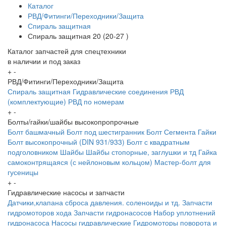
Каталог
РВД/Фитинги/Переходники/Защита
Спираль защитная
Спираль защитная 20 (20-27 )
Каталог запчастей для спецтехники
в наличии и под заказ
+
-
РВД/Фитинги/Переходники/Защита
Спираль защитная
Гидравлические соединения
РВД
(комплектующие)
РВД по номерам
+
-
Болты/гайки/шайбы высокопропрочные
Болт башмачный
Болт под шестигранник
Болт Сегмента
Гайки
Болт высокопрочный (DIN 931/933)
Болт с квадратным
подголовником
Шайбы
Шайбы стопорные, заглушки и тд
Гайка
самоконтрящаяся (с нейлоновым кольцом)
Мастер-болт для
гусеницы
+
-
Гидравлические насосы и запчасти
Датчики,клапана сброса давления. соленоиды и тд.
Запчасти
гидромоторов хода
Запчасти гидронасосов
Набор уплотнений
гидронасоса
Насосы гидравлические
Гидромоторы поворота и