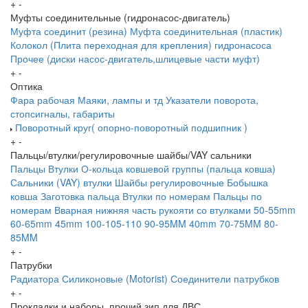
+
-
Муфты соединительные (гидронасос-двигатель)
Муфта соединит (резина)
Муфта соединительная (пластик)
Колокол (Плита переходная для крепления) гидронасоса
Прочее (диски насос-двигатель,шлицевые части муфт)
+
-
Оптика
Фара рабочая
Маяки, лампы и тд
Указатели поворота,
стопсигналы, габариты
Поворотный круг( опорно-поворотный подшипник )
+
-
Пальцы/втулки/регулировочные шайбы/VAY сальники
Пальцы
Втулки
О-кольца ковшевой группы (пальца ковша)
Сальники (VAY) втулки
Шайбы регулировочные
Бобышка
ковша
Заготовка пальца
Втулки по номерам
Пальцы по
номерам
Вварная нижняя часть рукояти со втулками
50-55mm
60-65mm
45mm
100-105-110
90-95MM
40mm
70-75MM
80-
85MM
+
-
Патрубки
Радиатора
Силиконовые (Motorist)
Соединители патрубков
+
-
Прокладки и наборы, прочий зип для ДВС