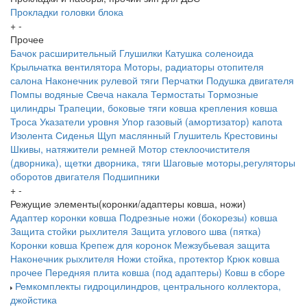
Прокладки головки блока
+
-
Прочее
Бачок расширительный
Глушилки
Катушка соленоида
Крыльчатка вентилятора
Моторы, радиаторы отопителя
салона
Наконечник рулевой тяги
Перчатки
Подушка двигателя
Помпы водяные
Свеча накала
Термостаты
Тормозные
цилиндры
Трапеции, боковые тяги ковша крепления ковша
Троса
Указатели уровня
Упор газовый (амортизатор) капота
Изолента
Сиденья
Щуп маслянный
Глушитель
Крестовины
Шкивы, натяжители ремней
Мотор стеклоочистителя
(дворника), щетки дворника, тяги
Шаговые моторы,регуляторы
оборотов двигателя
Подшипники
+
-
Режущие элементы(коронки/адаптеры ковша, ножи)
Адаптер коронки ковша
Подрезные ножи (бокорезы) ковша
Защита стойки рыхлителя
Защита углового шва (пятка)
Коронки ковша
Крепеж для коронок
Межзубьевая защита
Наконечник рыхлителя
Ножи
стойка, протектор
Крюк ковша
прочее
Передняя плита ковша (под адаптеры)
Ковш в сборе
Ремкомплекты гидроцилиндров, центрального коллектора,
джойстика