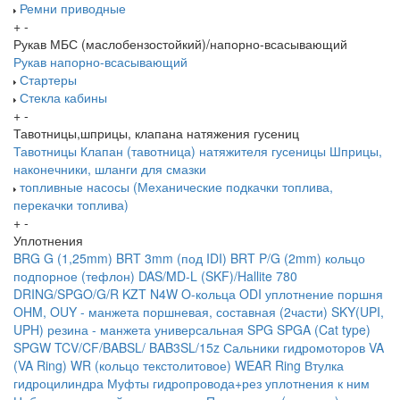
Ремни приводные
+
-
Рукав МБС (маслобензостойкий)/напорно-всасывающий
Рукав напорно-всасывающий
Стартеры
Стекла кабины
+
-
Тавотницы,шприцы, клапана натяжения гусениц
Тавотницы
Клапан (тавотница) натяжителя гусеницы
Шприцы,
наконечники, шланги для смазки
топливные насосы (Механические подкачки топлива,
перекачки топлива)
+
-
Уплотнения
BRG G (1,25mm)
BRT 3mm (под IDI)
BRT P/G (2mm) кольцо
подпорное (тефлон)
DAS/MD-L (SKF)/Hallite 780
DRING/SPGO/G/R
KZT
N4W
O-кольца
ODI уплотнение поршня
OHM, OUY - манжета поршневая, составная (2части)
SKY(UPI,
UPH) резина - манжета универсальная
SPG
SPGA (Cat type)
SPGW
TCV/CF/BABSL/ BAB3SL/15z Сальники гидромоторов
VA
(VA Ring)
WR (кольцо текстолитовое) WEAR Ring
Втулка
гидроцилиндра
Муфты гидропровода+рез уплотнения к ним