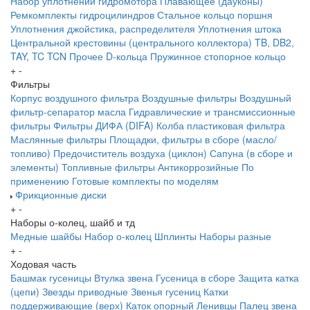
Набор уплотнений гидромотора
Плавающее (дауконы)
Ремкомплекты гидроцилиндров
Стальное кольцо поршня
Уплотнения джойстика, распределителя
Уплотнения штока
Центральной крестовины (центрального коллектора)
TB, DB2,
TAY, TC
TCN
Прочее
D-кольца
Пружинное стопорное кольцо
+
-
Фильтры
Корпус воздушного фильтра
Воздушные фильтры
Воздушный
фильтр-сепаратор масла
Гидравлические и трансмиссионные
фильтры
Фильтры ДИФА (DIFA)
Колба пластиковая фильтра
Маслянные фильтры
Площадки, фильтры в сборе (масло/
топливо)
Предочиститель воздуха (циклон)
Сапуна (в сборе и
элементы)
Топливные фильтры
Антикоррозийные
По
применению
Готовые комплекты по моделям
Фрикционные диски
+
-
Наборы о-колец, шайб и тд
Медные шайбы
Набор о-колец
Шплинты
Наборы разные
+
-
Ходовая часть
Башмак гусеницы
Втулка звена
Гусеница в сборе
Защита катка
(цепи)
Звезды приводные
Звенья гусениц
Катки
поддерживающие (верх)
Каток опорный
Ленивцы
Палец звена