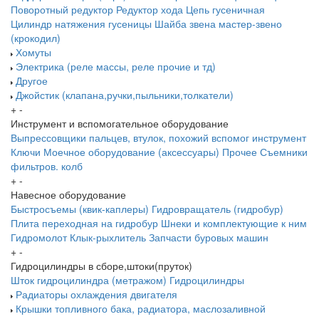
Поворотный редуктор
Редуктор хода
Цепь гусеничная
Цилиндр натяжения гусеницы
Шайба звена
мастер-звено
(крокодил)
Хомуты
Электрика (реле массы, реле прочие и тд)
Другое
Джойстик (клапана,ручки,пыльники,толкатели)
+
-
Инструмент и вспомогательное оборудование
Выпрессовщики пальцев, втулок, похожий вспомог инструмент
Ключи
Моечное оборудование (аксессуары)
Прочее
Съемники
фильтров. колб
+
-
Навесное оборудование
Быстросъемы (квик-каплеры)
Гидровращатель (гидробур)
Плита переходная на гидробур
Шнеки и комплектующие к ним
Гидромолот
Клык-рыхлитель
Запчасти буровых машин
+
-
Гидроцилиндры в сборе,штоки(пруток)
Шток гидроцилиндра (метражом)
Гидроцилиндры
Радиаторы охлаждения двигателя
Крышки топливного бака, радиатора, маслозаливной