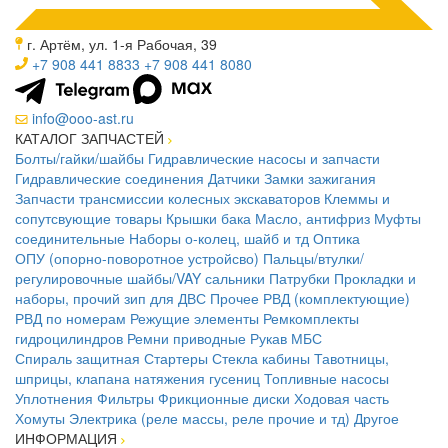
г. Артём, ул. 1-я Рабочая, 39
+7 908 441 8833
+7 908 441 8080
info@ooo-ast.ru
КАТАЛОГ ЗАПЧАСТЕЙ
Болты/гайки/шайбы
Гидравлические насосы и запчасти
Гидравлические соединения
Датчики
Замки зажигания
Запчасти трансмиссии колесных экскаваторов
Клеммы и
сопутсвующие товары
Крышки бака
Масло, антифриз
Муфты
соединительные
Наборы о-колец, шайб и тд
Оптика
ОПУ (опорно-поворотное устройсво)
Пальцы/втулки/
регулировочные шайбы/VAY сальники
Патрубки
Прокладки и
наборы, прочий зип для ДВС
Прочее
РВД (комплектующие)
РВД по номерам
Режущие элементы
Ремкомплекты
гидроцилиндров
Ремни приводные
Рукав МБС
Спираль защитная
Стартеры
Стекла кабины
Тавотницы,
шприцы, клапана натяжения гусениц
Топливные насосы
Уплотнения
Фильтры
Фрикционные диски
Ходовая часть
Хомуты
Электрика (реле массы, реле прочие и тд)
Другое
ИНФОРМАЦИЯ