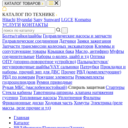
КАТАЛОГ ТОВАРОВ
КАТАЛОГ ПО ТЕХНИКЕ
Hitachi
Hyundai
Sany
Sunward
LGCE
Komatsu
УСЛУГИ
КОНТАКТЫ
Болты/гайки/шайбы
Гидравлические насосы и запчасти
Гидравлические соединения
Датчики
Замки зажигания
Запчасти трансмиссии колесных экскаваторов
Клеммы и
сопутсвующие товары
Крышки бака
Масло, антифриз
Муфты
соединительные
Наборы о-колец, шайб и тд
Оптика
ОПУ (опорно-поворотное устройсво)
Пальцы/втулки/
регулировочные шайбы/VAY сальники
Патрубки
Прокладки и
наборы, прочий зип для ДВС
Прочее
РВД (комплектующие)
РВД по номерам
Режущие элементы
Ремкомплекты
гидроцилиндров
Ремни приводные
Рукав МБС (маслобензостойкий)
Спираль защитная
Стартеры
Стекла кабины
Тавотницы,шприцы, клапана натяжения
гусениц
Топливные насосы
Уплотнения
Фильтры
Фрикционные диски
Ходовая часть
Хомуты
Электрика (реле
массы, реле прочие и тд)
Главная
Каталог
РВД/Фитинги/Переходники/Защита