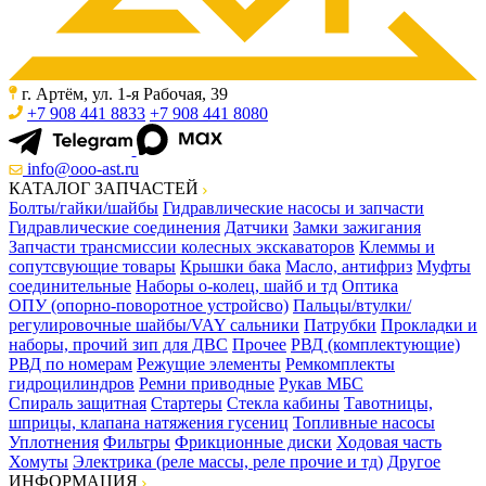
г. Артём, ул. 1-я Рабочая, 39
+7 908 441 8833
+7 908 441 8080
info@ooo-ast.ru
КАТАЛОГ ЗАПЧАСТЕЙ
Болты/гайки/шайбы
Гидравлические насосы и запчасти
Гидравлические соединения
Датчики
Замки зажигания
Запчасти трансмиссии колесных экскаваторов
Клеммы и
сопутсвующие товары
Крышки бака
Масло, антифриз
Муфты
соединительные
Наборы о-колец, шайб и тд
Оптика
ОПУ (опорно-поворотное устройсво)
Пальцы/втулки/
регулировочные шайбы/VAY сальники
Патрубки
Прокладки и
наборы, прочий зип для ДВС
Прочее
РВД (комплектующие)
РВД по номерам
Режущие элементы
Ремкомплекты
гидроцилиндров
Ремни приводные
Рукав МБС
Спираль защитная
Стартеры
Стекла кабины
Тавотницы,
шприцы, клапана натяжения гусениц
Топливные насосы
Уплотнения
Фильтры
Фрикционные диски
Ходовая часть
Хомуты
Электрика (реле массы, реле прочие и тд)
Другое
ИНФОРМАЦИЯ