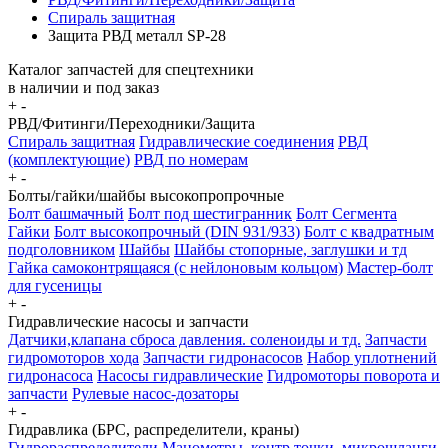
Спираль защитная
Защита РВД металл SP-28
Каталог запчастей для спецтехники
в наличии и под заказ
+
-
РВД/Фитинги/Переходники/Защита
Спираль защитная
Гидравлические соединения
РВД
(комплектующие)
РВД по номерам
+
-
Болты/гайки/шайбы высокопропрочные
Болт башмачный
Болт под шестигранник
Болт Сегмента
Гайки
Болт высокопрочный (DIN 931/933)
Болт с квадратным
подголовником
Шайбы
Шайбы стопорные, заглушки и тд
Гайка самоконтрящаяся (с нейлоновым кольцом)
Мастер-болт
для гусеницы
+
-
Гидравлические насосы и запчасти
Датчики,клапана сброса давления. соленоиды и тд.
Запчасти
гидромоторов хода
Запчасти гидронасосов
Набор уплотнений
гидронасоса
Насосы гидравлические
Гидромоторы поворота и
запчасти
Рулевые насос-дозаторы
+
-
Гидравлика (БРС, распределители, краны)
Гидрораспределители
Манометры, контр точки. микрошланги