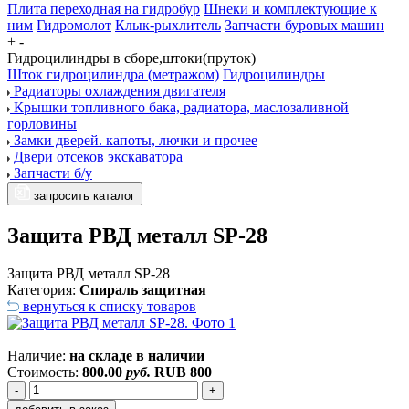
Плита переходная на гидробур
Шнеки и комплектующие к
ним
Гидромолот
Клык-рыхлитель
Запчасти буровых машин
+
-
Гидроцилиндры в сборе,штоки(пруток)
Шток гидроцилиндра (метражом)
Гидроцилиндры
Радиаторы охлаждения двигателя
Крышки топливного бака, радиатора, маслозаливной
горловины
Замки дверей. капоты, лючки и прочее
Двери отсеков экскаватора
Запчасти б/у
запросить каталог
Защита РВД металл SP-28
Защита РВД металл SP-28
Категория:
Спираль защитная
вернуться к списку товаров
Наличие:
на складе в наличии
Стоимость:
800.00
руб.
RUB
800
-
+