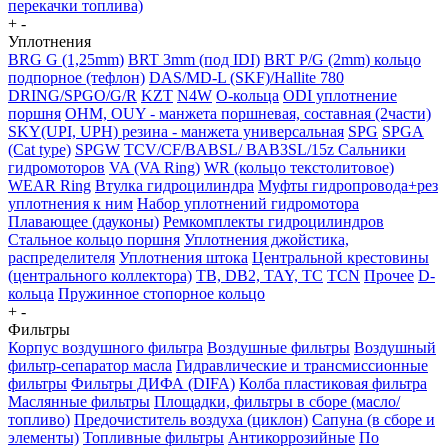
перекачки топлива)
+
-
Уплотнения
BRG G (1,25mm)
BRT 3mm (под IDI)
BRT P/G (2mm) кольцо
подпорное (тефлон)
DAS/MD-L (SKF)/Hallite 780
DRING/SPGO/G/R
KZT
N4W
O-кольца
ODI уплотнение
поршня
OHM, OUY - манжета поршневая, составная (2части)
SKY(UPI, UPH) резина - манжета универсальная
SPG
SPGA
(Cat type)
SPGW
TCV/CF/BABSL/ BAB3SL/15z Сальники
гидромоторов
VA (VA Ring)
WR (кольцо текстолитовое)
WEAR Ring
Втулка гидроцилиндра
Муфты гидропровода+рез
уплотнения к ним
Набор уплотнений гидромотора
Плавающее (дауконы)
Ремкомплекты гидроцилиндров
Стальное кольцо поршня
Уплотнения джойстика,
распределителя
Уплотнения штока
Центральной крестовины
(центрального коллектора)
TB, DB2, TAY, TC
TCN
Прочее
D-
кольца
Пружинное стопорное кольцо
+
-
Фильтры
Корпус воздушного фильтра
Воздушные фильтры
Воздушный
фильтр-сепаратор масла
Гидравлические и трансмиссионные
фильтры
Фильтры ДИФА (DIFA)
Колба пластиковая фильтра
Маслянные фильтры
Площадки, фильтры в сборе (масло/
топливо)
Предочиститель воздуха (циклон)
Сапуна (в сборе и
элементы)
Топливные фильтры
Антикоррозийные
По