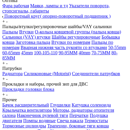
Оптика
Фара рабочая
Маяки, лампы и тд
Указатели поворота,
стопсигналы, габариты
Поворотный круг( опорно-поворотный подшипник )
+
-
Пальцы/втулки/регулировочные шайбы/VAY сальники
Пальцы
Втулки
О-кольца ковшевой группы (пальца ковша)
Сальники (VAY) втулки
Шайбы регулировочные
Бобышка
ковша
Заготовка пальца
Втулки по номерам
Пальцы по
номерам
Вварная нижняя часть рукояти со втулками
50-55mm
60-65mm
45mm
100-105-110
90-95MM
40mm
70-75MM
80-
85MM
+
-
Патрубки
Радиатора
Силиконовые (Motorist)
Соединители патрубков
+
-
Прокладки и наборы, прочий зип для ДВС
Прокладки головки блока
+
-
Прочее
Бачок расширительный
Глушилки
Катушка соленоида
Крыльчатка вентилятора
Моторы, радиаторы отопителя
салона
Наконечник рулевой тяги
Перчатки
Подушка
двигателя
Помпы водяные
Свеча накала
Термостаты
Тормозные цилиндры
Трапеции, боковые тяги ковша