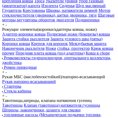
крепления ковша
Троса
Указатели уровня
Упор газовый
(амортизатор) капота
Изолента
Сиденья
Щуп маслянный
Глушитель
Крестовины
Шкивы, натяжители ремней
Мотор
стеклоочистителя (дворника), щетки дворника, тяги
Шаговые
моторы,регуляторы оборотов двигателя
Подшипники
+
-
Режущие элементы(коронки/адаптеры ковша, ножи)
Адаптер коронки ковша
Подрезные ножи (бокорезы) ковша
Защита стойки рыхлителя
Защита углового шва (пятка)
Коронки ковша
Крепеж для коронок
Межзубьевая защита
Наконечник рыхлителя
Ножи
стойка, протектор
Крюк ковша
прочее
Передняя плита ковша (под адаптеры)
Ковш в сборе
Ремкомплекты гидроцилиндров, центрального коллектора,
джойстика
Ремни приводные
+
-
Рукав МБС (маслобензостойкий)/напорно-всасывающий
Рукав напорно-всасывающий
Стартеры
Стекла кабины
+
-
Тавотницы,шприцы, клапана натяжения гусениц
Тавотницы
Клапан (тавотница) натяжителя гусеницы
Шприцы, наконечники, шланги для смазки
топливные насосы (Механические подкачки топлива,