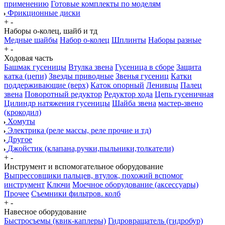
применению
Готовые комплекты по моделям
Фрикционные диски
+
-
Наборы о-колец, шайб и тд
Медные шайбы
Набор о-колец
Шплинты
Наборы разные
+
-
Ходовая часть
Башмак гусеницы
Втулка звена
Гусеница в сборе
Защита
катка (цепи)
Звезды приводные
Звенья гусениц
Катки
поддерживающие (верх)
Каток опорный
Ленивцы
Палец
звена
Поворотный редуктор
Редуктор хода
Цепь гусеничная
Цилиндр натяжения гусеницы
Шайба звена
мастер-звено
(крокодил)
Хомуты
Электрика (реле массы, реле прочие и тд)
Другое
Джойстик (клапана,ручки,пыльники,толкатели)
+
-
Инструмент и вспомогательное оборудование
Выпрессовщики пальцев, втулок, похожий вспомог
инструмент
Ключи
Моечное оборудование (аксессуары)
Прочее
Съемники фильтров. колб
+
-
Навесное оборудование
Быстросъемы (квик-каплеры)
Гидровращатель (гидробур)