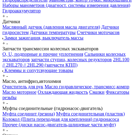
Наборы манометров (диагност. системы измерения давления)
Гидроаккумулятор
+
-
Датчики
Маслянный датчик (давления масла двигателя)
Датчики
гидросистем
Датчики температуры
Счетчики моточасов
Замки зажигания, выключатель массы
+
-
Запчасти трансмиссии колесных экскаваторов
О, U, подпорные и прочие уплотнения
Сальники колесных
экскаваторов
запчасти ступиц, колесных редукторов
2HL100
// 2HL270 // 2HL290 (запчасти КПП)
Клеммы и сопутсвующие товары
+
-
Масло, антифриз,автохимия
Очиститель для рук
Масло гидравлическое, трансмисс,компр
Масло моторное
Охлаждающая жидкость
Смазки
Фиксаторы
резьбы
+
-
Муфты соединительные (гидронасос-двигатель)
Муфта соединит (резина)
Муфта соединительная (пластик)
Колокол (Плита переходная для крепления) гидронасоса
Прочее (диски насос-двигатель,шлицевые части муфт)
+
-