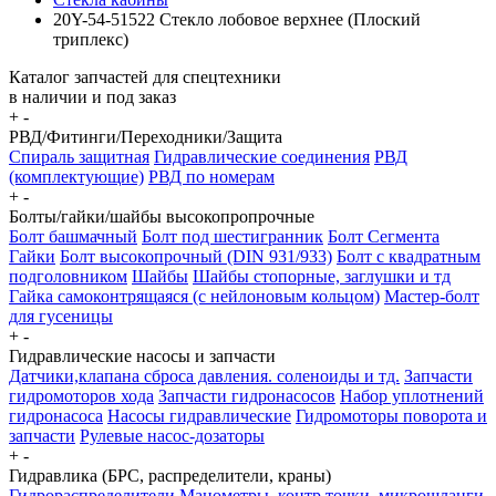
20Y-54-51522 Стекло лобовое верхнее (Плоский
триплекс)
Каталог запчастей для спецтехники
в наличии и под заказ
+
-
РВД/Фитинги/Переходники/Защита
Спираль защитная
Гидравлические соединения
РВД
(комплектующие)
РВД по номерам
+
-
Болты/гайки/шайбы высокопропрочные
Болт башмачный
Болт под шестигранник
Болт Сегмента
Гайки
Болт высокопрочный (DIN 931/933)
Болт с квадратным
подголовником
Шайбы
Шайбы стопорные, заглушки и тд
Гайка самоконтрящаяся (с нейлоновым кольцом)
Мастер-болт
для гусеницы
+
-
Гидравлические насосы и запчасти
Датчики,клапана сброса давления. соленоиды и тд.
Запчасти
гидромоторов хода
Запчасти гидронасосов
Набор уплотнений
гидронасоса
Насосы гидравлические
Гидромоторы поворота и
запчасти
Рулевые насос-дозаторы
+
-
Гидравлика (БРС, распределители, краны)
Гидрораспределители
Манометры, контр точки. микрошланги