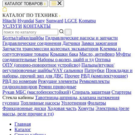
КАТАЛОГ ТОВАРОВ
КАТАЛОГ ПО ТЕХНИКЕ
Hitachi
Hyundai
Sany
Sunward
LGCE
Komatsu
УСЛУГИ
КОНТАКТЫ
Болты/гайки/шайбы
Гидравлические насосы и запчасти
Гидравлические соединения
Датчики
Замки зажигания
Запчасти трансмиссии колесных экскаваторов
Клеммы и
сопутсвующие товары
Крышки бака
Масло, антифриз
Муфты
соединительные
Наборы о-колец, шайб и тд
Оптика
ОПУ (опорно-поворотное устройсво)
Пальцы/втулки/
регулировочные шайбы/VAY сальники
Патрубки
Прокладки и
наборы, прочий зип для ДВС
Прочее
РВД (комплектующие)
РВД по номерам
Режущие элементы
Ремкомплекты
гидроцилиндров
Ремни приводные
Рукав МБС (маслобензостойкий)
Спираль защитная
Стартеры
Стекла кабины
Тавотницы,шприцы, клапана натяжения
гусениц
Топливные насосы
Уплотнения
Фильтры
Фрикционные диски
Ходовая часть
Хомуты
Электрика (реле
массы, реле прочие и тд)
Главная
Каталог
Стекла кабины