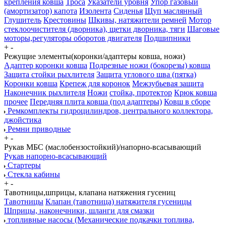
крепления ковша
Троса
Указатели уровня
Упор газовый
(амортизатор) капота
Изолента
Сиденья
Щуп маслянный
Глушитель
Крестовины
Шкивы, натяжители ремней
Мотор
стеклоочистителя (дворника), щетки дворника, тяги
Шаговые
моторы,регуляторы оборотов двигателя
Подшипники
+
-
Режущие элементы(коронки/адаптеры ковша, ножи)
Адаптер коронки ковша
Подрезные ножи (бокорезы) ковша
Защита стойки рыхлителя
Защита углового шва (пятка)
Коронки ковша
Крепеж для коронок
Межзубьевая защита
Наконечник рыхлителя
Ножи
стойка, протектор
Крюк ковша
прочее
Передняя плита ковша (под адаптеры)
Ковш в сборе
Ремкомплекты гидроцилиндров, центрального коллектора,
джойстика
Ремни приводные
+
-
Рукав МБС (маслобензостойкий)/напорно-всасывающий
Рукав напорно-всасывающий
Стартеры
Стекла кабины
+
-
Тавотницы,шприцы, клапана натяжения гусениц
Тавотницы
Клапан (тавотница) натяжителя гусеницы
Шприцы, наконечники, шланги для смазки
топливные насосы (Механические подкачки топлива,