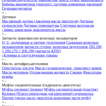
Наборы манометров (диагност. системы измерения давления)
Гидроаккумулятор
+
-
Датчики
Маслянный датчик (давления масла двигателя)
Датчики
гидросистем
Датчики температуры
Счетчики моточасов
Замки зажигания, выключатель массы
+
-
Запчасти трансмиссии колесных экскаваторов
О, U, подпорные и прочие уплотнения
Сальники колесных
экскаваторов
запчасти ступиц, колесных редукторов
2HL100
// 2HL270 // 2HL290 (запчасти КПП)
Клеммы и сопутсвующие товары
+
-
Масло, антифриз,автохимия
Очиститель для рук
Масло гидравлическое, трансмисс,компр
Масло моторное
Охлаждающая жидкость
Смазки
Фиксаторы
резьбы
+
-
Муфты соединительные (гидронасос-двигатель)
Муфта соединит (резина)
Муфта соединительная (пластик)
Колокол (Плита переходная для крепления) гидронасоса
Прочее (диски насос-двигатель,шлицевые части муфт)
+
-