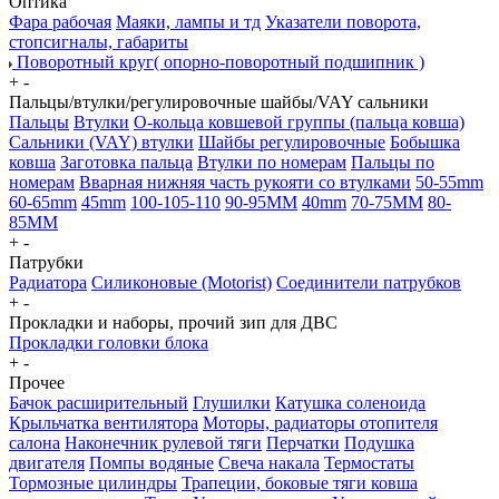
Оптика
Фара рабочая
Маяки, лампы и тд
Указатели поворота,
стопсигналы, габариты
Поворотный круг( опорно-поворотный подшипник )
+
-
Пальцы/втулки/регулировочные шайбы/VAY сальники
Пальцы
Втулки
О-кольца ковшевой группы (пальца ковша)
Сальники (VAY) втулки
Шайбы регулировочные
Бобышка
ковша
Заготовка пальца
Втулки по номерам
Пальцы по
номерам
Вварная нижняя часть рукояти со втулками
50-55mm
60-65mm
45mm
100-105-110
90-95MM
40mm
70-75MM
80-
85MM
+
-
Патрубки
Радиатора
Силиконовые (Motorist)
Соединители патрубков
+
-
Прокладки и наборы, прочий зип для ДВС
Прокладки головки блока
+
-
Прочее
Бачок расширительный
Глушилки
Катушка соленоида
Крыльчатка вентилятора
Моторы, радиаторы отопителя
салона
Наконечник рулевой тяги
Перчатки
Подушка
двигателя
Помпы водяные
Свеча накала
Термостаты
Тормозные цилиндры
Трапеции, боковые тяги ковша