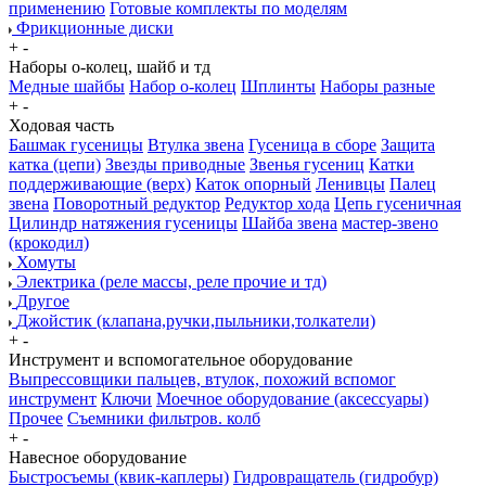
применению
Готовые комплекты по моделям
Фрикционные диски
+
-
Наборы о-колец, шайб и тд
Медные шайбы
Набор о-колец
Шплинты
Наборы разные
+
-
Ходовая часть
Башмак гусеницы
Втулка звена
Гусеница в сборе
Защита
катка (цепи)
Звезды приводные
Звенья гусениц
Катки
поддерживающие (верх)
Каток опорный
Ленивцы
Палец
звена
Поворотный редуктор
Редуктор хода
Цепь гусеничная
Цилиндр натяжения гусеницы
Шайба звена
мастер-звено
(крокодил)
Хомуты
Электрика (реле массы, реле прочие и тд)
Другое
Джойстик (клапана,ручки,пыльники,толкатели)
+
-
Инструмент и вспомогательное оборудование
Выпрессовщики пальцев, втулок, похожий вспомог
инструмент
Ключи
Моечное оборудование (аксессуары)
Прочее
Съемники фильтров. колб
+
-
Навесное оборудование
Быстросъемы (квик-каплеры)
Гидровращатель (гидробур)