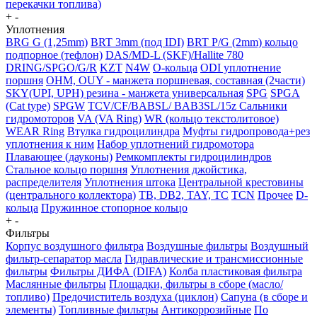
перекачки топлива)
+
-
Уплотнения
BRG G (1,25mm)
BRT 3mm (под IDI)
BRT P/G (2mm) кольцо
подпорное (тефлон)
DAS/MD-L (SKF)/Hallite 780
DRING/SPGO/G/R
KZT
N4W
O-кольца
ODI уплотнение
поршня
OHM, OUY - манжета поршневая, составная (2части)
SKY(UPI, UPH) резина - манжета универсальная
SPG
SPGA
(Cat type)
SPGW
TCV/CF/BABSL/ BAB3SL/15z Сальники
гидромоторов
VA (VA Ring)
WR (кольцо текстолитовое)
WEAR Ring
Втулка гидроцилиндра
Муфты гидропровода+рез
уплотнения к ним
Набор уплотнений гидромотора
Плавающее (дауконы)
Ремкомплекты гидроцилиндров
Стальное кольцо поршня
Уплотнения джойстика,
распределителя
Уплотнения штока
Центральной крестовины
(центрального коллектора)
TB, DB2, TAY, TC
TCN
Прочее
D-
кольца
Пружинное стопорное кольцо
+
-
Фильтры
Корпус воздушного фильтра
Воздушные фильтры
Воздушный
фильтр-сепаратор масла
Гидравлические и трансмиссионные
фильтры
Фильтры ДИФА (DIFA)
Колба пластиковая фильтра
Маслянные фильтры
Площадки, фильтры в сборе (масло/
топливо)
Предочиститель воздуха (циклон)
Сапуна (в сборе и
элементы)
Топливные фильтры
Антикоррозийные
По