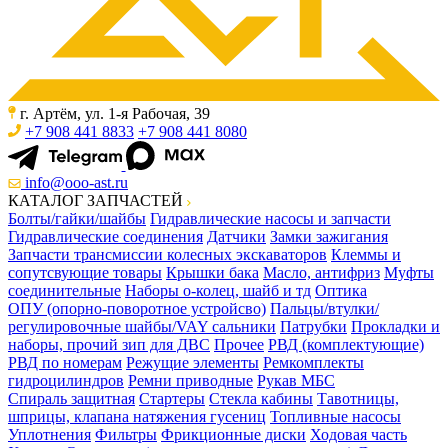
г. Артём, ул. 1-я Рабочая, 39
+7 908 441 8833
+7 908 441 8080
info@ooo-ast.ru
КАТАЛОГ ЗАПЧАСТЕЙ
Болты/гайки/шайбы
Гидравлические насосы и запчасти
Гидравлические соединения
Датчики
Замки зажигания
Запчасти трансмиссии колесных экскаваторов
Клеммы и
сопутсвующие товары
Крышки бака
Масло, антифриз
Муфты
соединительные
Наборы о-колец, шайб и тд
Оптика
ОПУ (опорно-поворотное устройсво)
Пальцы/втулки/
регулировочные шайбы/VAY сальники
Патрубки
Прокладки и
наборы, прочий зип для ДВС
Прочее
РВД (комплектующие)
РВД по номерам
Режущие элементы
Ремкомплекты
гидроцилиндров
Ремни приводные
Рукав МБС
Спираль защитная
Стартеры
Стекла кабины
Тавотницы,
шприцы, клапана натяжения гусениц
Топливные насосы
Уплотнения
Фильтры
Фрикционные диски
Ходовая часть