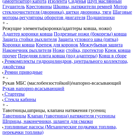
(амортизатор) капота
Изолента
Сиденья
Щуп маслянный
Глушитель
Крестовины
Шкивы, натяжители ремней
Мотор
стеклоочистителя (дворника), щетки дворника, тяги
Шаговые
моторы,регуляторы оборотов двигателя
Подшипники
+
-
Режущие элементы(коронки/адаптеры ковша, ножи)
Адаптер коронки ковша
Подрезные ножи (бокорезы) ковша
Защита стойки рыхлителя
Защита углового шва (пятка)
Коронки ковша
Крепеж для коронок
Межзубьевая защита
Наконечник рыхлителя
Ножи
стойка, протектор
Крюк ковша
прочее
Передняя плита ковша (под адаптеры)
Ковш в сборе
Ремкомплекты гидроцилиндров, центрального коллектора,
джойстика
Ремни приводные
+
-
Рукав МБС (маслобензостойкий)/напорно-всасывающий
Рукав напорно-всасывающий
Стартеры
Стекла кабины
+
-
Тавотницы,шприцы, клапана натяжения гусениц
Тавотницы
Клапан (тавотница) натяжителя гусеницы
Шприцы, наконечники, шланги для смазки
топливные насосы (Механические подкачки топлива,
перекачки топлива)