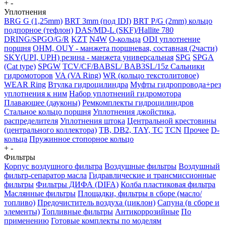
+
-
Уплотнения
BRG G (1,25mm)
BRT 3mm (под IDI)
BRT P/G (2mm) кольцо
подпорное (тефлон)
DAS/MD-L (SKF)/Hallite 780
DRING/SPGO/G/R
KZT
N4W
O-кольца
ODI уплотнение
поршня
OHM, OUY - манжета поршневая, составная (2части)
SKY(UPI, UPH) резина - манжета универсальная
SPG
SPGA
(Cat type)
SPGW
TCV/CF/BABSL/ BAB3SL/15z Сальники
гидромоторов
VA (VA Ring)
WR (кольцо текстолитовое)
WEAR Ring
Втулка гидроцилиндра
Муфты гидропровода+рез
уплотнения к ним
Набор уплотнений гидромотора
Плавающее (дауконы)
Ремкомплекты гидроцилиндров
Стальное кольцо поршня
Уплотнения джойстика,
распределителя
Уплотнения штока
Центральной крестовины
(центрального коллектора)
TB, DB2, TAY, TC
TCN
Прочее
D-
кольца
Пружинное стопорное кольцо
+
-
Фильтры
Корпус воздушного фильтра
Воздушные фильтры
Воздушный
фильтр-сепаратор масла
Гидравлические и трансмиссионные
фильтры
Фильтры ДИФА (DIFA)
Колба пластиковая фильтра
Маслянные фильтры
Площадки, фильтры в сборе (масло/
топливо)
Предочиститель воздуха (циклон)
Сапуна (в сборе и
элементы)
Топливные фильтры
Антикоррозийные
По
применению
Готовые комплекты по моделям