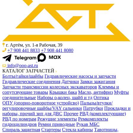
г. Артём, ул. 1-я Рабочая, 39
+7 908 441 8833
+7 908 441 8080
info@ooo-ast.ru
КАТАЛОГ ЗАПЧАСТЕЙ
Болты/гайки/шайбы
Гидравлические насосы и запчасти
Гидравлические соединения
Датчики
Замки зажигания
Запчасти трансмиссии колесных экскаваторов
Клеммы и
сопутсвующие товары
Крышки бака
Масло, антифриз
Муфты
соединительные
Наборы о-колец, шайб и тд
Оптика
ОПУ (опорно-поворотное устройсво)
Пальцы/втулки/
регулировочные шайбы/VAY сальники
Патрубки
Прокладки и
наборы, прочий зип для ДВС
Прочее
РВД (комплектующие)
РВД по номерам
Режущие элементы
Ремкомплекты
гидроцилиндров
Ремни приводные
Рукав МБС
Спираль защитная
Стартеры
Стекла кабины
Тавотницы,