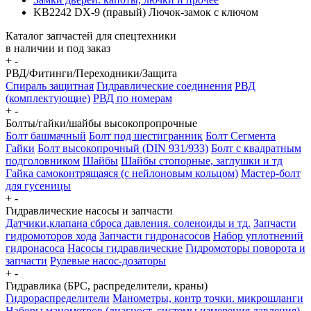
KB2242 DX-9 (правый) Лючок-замок с ключом
Каталог запчастей для спецтехники
в наличии и под заказ
+
-
РВД/Фитинги/Переходники/Защита
Спираль защитная
Гидравлические соединения
РВД
(комплектующие)
РВД по номерам
+
-
Болты/гайки/шайбы высокопропрочные
Болт башмачный
Болт под шестигранник
Болт Сегмента
Гайки
Болт высокопрочный (DIN 931/933)
Болт с квадратным
подголовником
Шайбы
Шайбы стопорные, заглушки и тд
Гайка самоконтрящаяся (с нейлоновым кольцом)
Мастер-болт
для гусеницы
+
-
Гидравлические насосы и запчасти
Датчики,клапана сброса давления. соленоиды и тд.
Запчасти
гидромоторов хода
Запчасти гидронасосов
Набор уплотнений
гидронасоса
Насосы гидравлические
Гидромоторы поворота и
запчасти
Рулевые насос-дозаторы
+
-
Гидравлика (БРС, распределители, краны)
Гидрораспределители
Манометры, контр точки. микрошланги
Наборы манометров (диагност. системы измерения давления)