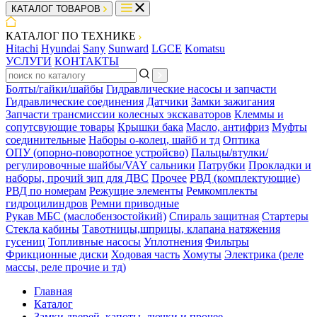
КАТАЛОГ ТОВАРОВ
КАТАЛОГ ПО ТЕХНИКЕ
Hitachi
Hyundai
Sany
Sunward
LGCE
Komatsu
УСЛУГИ
КОНТАКТЫ
Болты/гайки/шайбы
Гидравлические насосы и запчасти
Гидравлические соединения
Датчики
Замки зажигания
Запчасти трансмиссии колесных экскаваторов
Клеммы и
сопутсвующие товары
Крышки бака
Масло, антифриз
Муфты
соединительные
Наборы о-колец, шайб и тд
Оптика
ОПУ (опорно-поворотное устройсво)
Пальцы/втулки/
регулировочные шайбы/VAY сальники
Патрубки
Прокладки и
наборы, прочий зип для ДВС
Прочее
РВД (комплектующие)
РВД по номерам
Режущие элементы
Ремкомплекты
гидроцилиндров
Ремни приводные
Рукав МБС (маслобензостойкий)
Спираль защитная
Стартеры
Стекла кабины
Тавотницы,шприцы, клапана натяжения
гусениц
Топливные насосы
Уплотнения
Фильтры
Фрикционные диски
Ходовая часть
Хомуты
Электрика (реле
массы, реле прочие и тд)
Главная
Каталог
Замки дверей. капоты, лючки и прочее