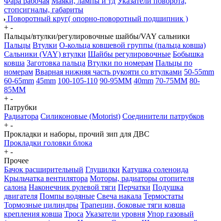
Фара рабочая
Маяки, лампы и тд
Указатели поворота,
стопсигналы, габариты
Поворотный круг( опорно-поворотный подшипник )
+
-
Пальцы/втулки/регулировочные шайбы/VAY сальники
Пальцы
Втулки
О-кольца ковшевой группы (пальца ковша)
Сальники (VAY) втулки
Шайбы регулировочные
Бобышка
ковша
Заготовка пальца
Втулки по номерам
Пальцы по
номерам
Вварная нижняя часть рукояти со втулками
50-55mm
60-65mm
45mm
100-105-110
90-95MM
40mm
70-75MM
80-
85MM
+
-
Патрубки
Радиатора
Силиконовые (Motorist)
Соединители патрубков
+
-
Прокладки и наборы, прочий зип для ДВС
Прокладки головки блока
+
-
Прочее
Бачок расширительный
Глушилки
Катушка соленоида
Крыльчатка вентилятора
Моторы, радиаторы отопителя
салона
Наконечник рулевой тяги
Перчатки
Подушка
двигателя
Помпы водяные
Свеча накала
Термостаты
Тормозные цилиндры
Трапеции, боковые тяги ковша
крепления ковша
Троса
Указатели уровня
Упор газовый