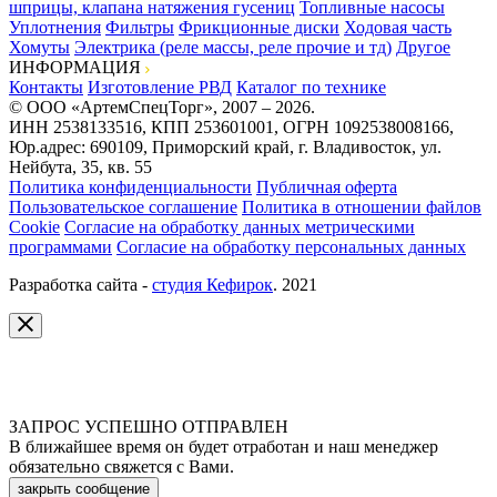
шприцы, клапана натяжения гусениц
Топливные насосы
Уплотнения
Фильтры
Фрикционные диски
Ходовая часть
Хомуты
Электрика (реле массы, реле прочие и тд)
Другое
ИНФОРМАЦИЯ
Контакты
Изготовление РВД
Каталог по технике
© ООО «АртемСпецТорг», 2007 – 2026.
ИНН 2538133516, КПП 253601001, ОГРН 1092538008166,
Юр.адрес: 690109, Приморский край, г. Владивосток, ул.
Нейбута, 35, кв. 55
Политика конфиденциальности
Публичная оферта
Пользовательское соглашение
Политика в отношении файлов
Cookie
Согласие на обработку данных метрическими
программами
Согласие на обработку персональных данных
Разработка сайта -
студия Кефирок
. 2021
ЗАПРОС УСПЕШНО ОТПРАВЛЕН
В ближайшее время он будет отработан и наш менеджер
обязательно свяжется с Вами.
закрыть сообщение