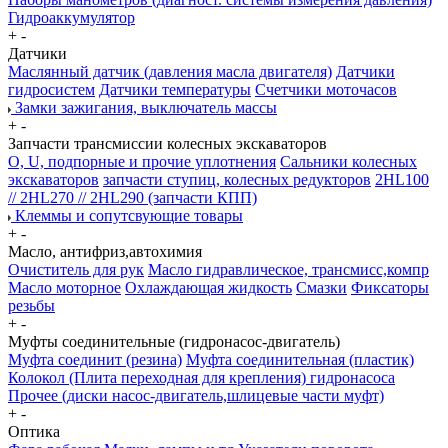
Гидроаккумулятор
+
-
Датчики
Маслянный датчик (давления масла двигателя)
Датчики
гидросистем
Датчики температуры
Счетчики моточасов
Замки зажигания, выключатель массы
+
-
Запчасти трансмиссии колесных экскаваторов
О, U, подпорные и прочие уплотнения
Сальники колесных
экскаваторов
запчасти ступиц, колесных редукторов
2HL100
// 2HL270 // 2HL290 (запчасти КПП)
Клеммы и сопутсвующие товары
+
-
Масло, антифриз,автохимия
Очиститель для рук
Масло гидравлическое, трансмисс,компр
Масло моторное
Охлаждающая жидкость
Смазки
Фиксаторы
резьбы
+
-
Муфты соединительные (гидронасос-двигатель)
Муфта соединит (резина)
Муфта соединительная (пластик)
Колокол (Плита переходная для крепления) гидронасоса
Прочее (диски насос-двигатель,шлицевые части муфт)
+
-
Оптика