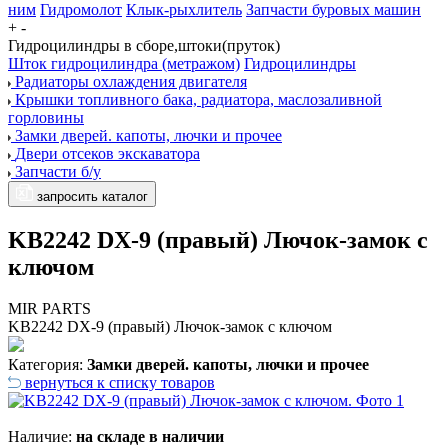
ним
Гидромолот
Клык-рыхлитель
Запчасти буровых машин
+
-
Гидроцилиндры в сборе,штоки(пруток)
Шток гидроцилиндра (метражом)
Гидроцилиндры
Радиаторы охлаждения двигателя
Крышки топливного бака, радиатора, маслозаливной
горловины
Замки дверей. капоты, лючки и прочее
Двери отсеков экскаватора
Запчасти б/у
запросить каталог
KB2242 DX-9 (правый) Лючок-замок с
ключом
MIR PARTS
KB2242 DX-9 (правый) Лючок-замок с ключом
Категория:
Замки дверей. капоты, лючки и прочее
вернуться к списку товаров
Наличие:
на складе в наличии