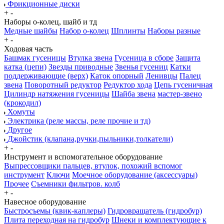
Фрикционные диски
+
-
Наборы о-колец, шайб и тд
Медные шайбы
Набор о-колец
Шплинты
Наборы разные
+
-
Ходовая часть
Башмак гусеницы
Втулка звена
Гусеница в сборе
Защита
катка (цепи)
Звезды приводные
Звенья гусениц
Катки
поддерживающие (верх)
Каток опорный
Ленивцы
Палец
звена
Поворотный редуктор
Редуктор хода
Цепь гусеничная
Цилиндр натяжения гусеницы
Шайба звена
мастер-звено
(крокодил)
Хомуты
Электрика (реле массы, реле прочие и тд)
Другое
Джойстик (клапана,ручки,пыльники,толкатели)
+
-
Инструмент и вспомогательное оборудование
Выпрессовщики пальцев, втулок, похожий вспомог
инструмент
Ключи
Моечное оборудование (аксессуары)
Прочее
Съемники фильтров. колб
+
-
Навесное оборудование
Быстросъемы (квик-каплеры)
Гидровращатель (гидробур)
Плита переходная на гидробур
Шнеки и комплектующие к