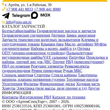
г. Артём, ул. 1-я Рабочая, 39
+7 908 441 8833
+7 908 441 8080
info@ooo-ast.ru
КАТАЛОГ ЗАПЧАСТЕЙ
Болты/гайки/шайбы
Гидравлические насосы и запчасти
Гидравлические соединения
Датчики
Замки зажигания
Запчасти трансмиссии колесных экскаваторов
Клеммы и
сопутсвующие товары
Крышки бака
Масло, антифриз
Муфты
соединительные
Наборы о-колец, шайб и тд
Оптика
ОПУ (опорно-поворотное устройсво)
Пальцы/втулки/
регулировочные шайбы/VAY сальники
Патрубки
Прокладки и
наборы, прочий зип для ДВС
Прочее
РВД (комплектующие)
РВД по номерам
Режущие элементы
Ремкомплекты
гидроцилиндров
Ремни приводные
Рукав МБС
Спираль защитная
Стартеры
Стекла кабины
Тавотницы,
шприцы, клапана натяжения гусениц
Топливные насосы
Уплотнения
Фильтры
Фрикционные диски
Ходовая часть
Хомуты
Электрика (реле массы, реле прочие и тд)
Другое
ИНФОРМАЦИЯ
Контакты
Изготовление РВД
Каталог по технике
© ООО «АртемСпецТорг», 2007 – 2026.
ИНН 2538133516, КПП 253601001, ОГРН 1092538008166,