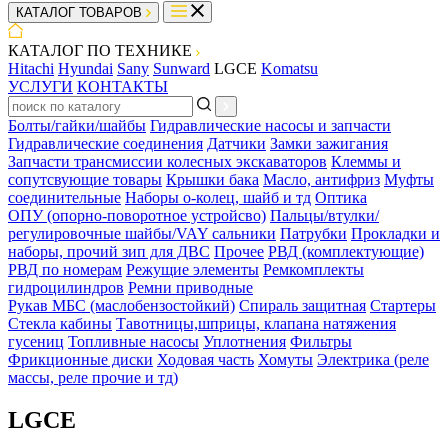
КАТАЛОГ ТОВАРОВ
КАТАЛОГ ПО ТЕХНИКЕ
Hitachi
Hyundai
Sany
Sunward
LGCE
Komatsu
УСЛУГИ
КОНТАКТЫ
Болты/гайки/шайбы
Гидравлические насосы и запчасти
Гидравлические соединения
Датчики
Замки зажигания
Запчасти трансмиссии колесных экскаваторов
Клеммы и
сопутсвующие товары
Крышки бака
Масло, антифриз
Муфты
соединительные
Наборы о-колец, шайб и тд
Оптика
ОПУ (опорно-поворотное устройсво)
Пальцы/втулки/
регулировочные шайбы/VAY сальники
Патрубки
Прокладки и
наборы, прочий зип для ДВС
Прочее
РВД (комплектующие)
РВД по номерам
Режущие элементы
Ремкомплекты
гидроцилиндров
Ремни приводные
Рукав МБС (маслобензостойкий)
Спираль защитная
Стартеры
Стекла кабины
Тавотницы,шприцы, клапана натяжения
гусениц
Топливные насосы
Уплотнения
Фильтры
Фрикционные диски
Ходовая часть
Хомуты
Электрика (реле
массы, реле прочие и тд)
LGCE