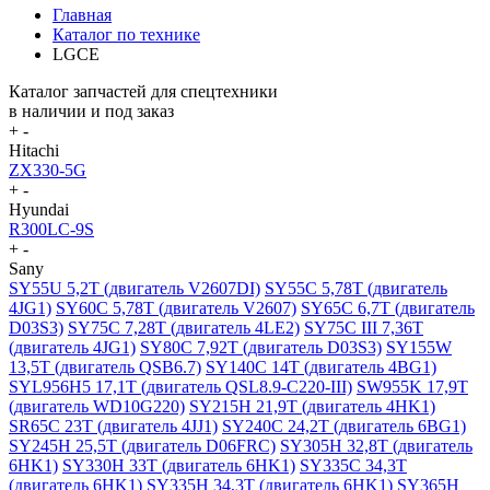
Главная
Каталог по технике
LGCE
Каталог запчастей для спецтехники
в наличии и под заказ
+
-
Hitachi
ZX330-5G
+
-
Hyundai
R300LC-9S
+
-
Sany
SY55U 5,2T (двигатель V2607DI)
SY55C 5,78T (двигатель
4JG1)
SY60C 5,78T (двигатель V2607)
SY65C 6,7T (двигатель
D03S3)
SY75C 7,28T (двигатель 4LE2)
SY75C III 7,36T
(двигатель 4JG1)
SY80C 7,92T (двигатель D03S3)
SY155W
13,5T (двигатель QSB6.7)
SY140C 14T (двигатель 4BG1)
SYL956H5 17,1T (двигатель QSL8.9-C220-III)
SW955K 17,9T
(двигатель WD10G220)
SY215H 21,9T (двигатель 4HK1)
SR65C 23T (двигатель 4JJ1)
SY240C 24,2T (двигатель 6BG1)
SY245H 25,5T (двигатель D06FRC)
SY305H 32,8T (двигатель
6HK1)
SY330H 33T (двигатель 6HK1)
SY335C 34,3T
(двигатель 6HK1)
SY335H 34,3T (двигатель 6HK1)
SY365H