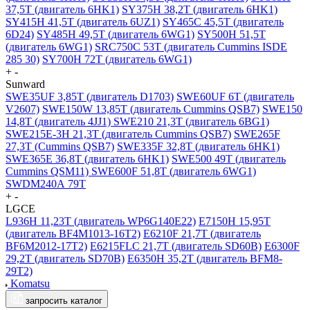
37,5T (двигатель 6HK1)
SY375H 38,2T (двигатель 6HK1)
SY415H 41,5T (двигатель 6UZ1)
SY465C 45,5T (двигатель
6D24)
SY485H 49,5T (двигатель 6WG1)
SY500H 51,5T
(двигатель 6WG1)
SRC750C 53T (двигатель Cummins ISDE
285 30)
SY700H 72T (двигатель 6WG1)
+
-
Sunward
SWE35UF 3,85Т (двигатель D1703)
SWE60UF 6Т (двигатель
V2607)
SWE150W 13,85Т (двигатель Cummins QSB7)
SWE150
14,8Т (двигатель 4JJ1)
SWE210 21,3Т (двигатель 6BG1)
SWE215E-3H 21,3Т (двигатель Cummins QSB7)
SWE265F
27,3Т (Cummins QSB7)
SWE335F 32,8Т (двигатель 6HK1)
SWE365E 36,8Т (двигатель 6HK1)
SWE500 49T (двигатель
Cummins QSM11)
SWE600F 51,8Т (двигатель 6WG1)
SWDM240А 79T
+
-
LGCE
L936H 11,23T (двигатель WP6G140E22)
E7150H 15,95T
(двигатель BF4M1013-16T2)
E6210F 21,7T (двигатель
BF6M2012-17T2)
E6215FLC 21,7T (двигатель SD60B)
E6300F
29,2T (двигатель SD70B)
E6350H 35,2T (двигатель BFM8-
29T2)
Komatsu
запросить каталог