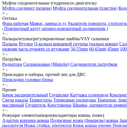
Муфты соединительные (гидронасос-двигатель)
Муфта соединит (резина)
Муфта соединительная (пластик)
Коло
+
-
Оптика
Фара рабочая
Маяки, лампы и тд
Указатели поворота, стопсигн
Поворотный круг( опорно-поворотный подшипник )
+
-
Пальцы/втулки/регулировочные шайбы/VAY сальники
Пальцы
Втулки
О-кольца ковшевой группы (пальца ковша)
Сал
нижняя часть рукояти со втулками
50-55mm
60-65mm
45mm
100
+
-
Патрубки
Радиатора
Силиконовые (Motorist)
Соединители патрубков
+
-
Прокладки и наборы, прочий зип для ДВС
Прокладки головки блока
+
-
Прочее
Бачок расширительный
Глушилки
Катушка соленоида
Крыльчат
Свеча накала
Термостаты
Тормозные цилиндры
Трапеции, бок
маслянный
Глушитель
Крестовины
Шкивы, натяжители ремне
+
-
Режущие элементы(коронки/адаптеры ковша, ножи)
Адаптер коронки ковша
Подрезные ножи (бокорезы) ковша
Защ
рыхлителя
Ножи
стойка, протектор
Крюк ковша
прочее
Передн