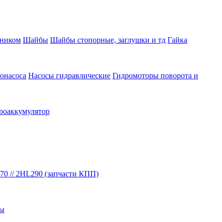
вником
Шайбы
Шайбы стопорные, заглушки и тд
Гайка
онасоса
Насосы гидравлические
Гидромоторы поворота и
роаккумулятор
70 // 2HL290 (запчасти КПП)
бы