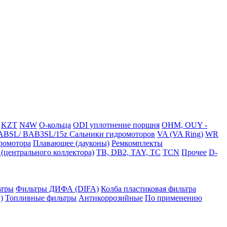
KZT
N4W
O-кольца
ODI уплотнение поршня
OHM, OUY -
BSL/ BAB3SL/15z Сальники гидромоторов
VA (VA Ring)
WR
ромотора
Плавающее (дауконы)
Ремкомплекты
(центрального коллектора)
TB, DB2, TAY, TC
TCN
Прочее
D-
ьтры
Фильтры ДИФА (DIFA)
Колба пластиковая фильтра
)
Топливные фильтры
Антикоррозийные
По применению