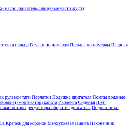
ки насос-двигатель,шлицевые части муфт)
готовка пальца
Втулки по номерам
Пальцы по номерам
Вварная
к рулевой тяги
Перчатки
Подушка двигателя
Помпы водяные
азовый (амортизатор) капота
Изолента
Сиденья
Щуп
овые моторы,регуляторы оборотов двигателя
Подшипники
ша
Крепеж для коронок
Межзубьевая защита
Наконечник