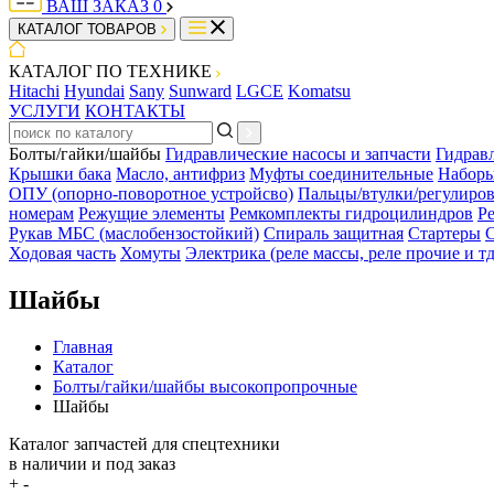
ВАШ ЗАКАЗ
0
КАТАЛОГ ТОВАРОВ
КАТАЛОГ ПО ТЕХНИКЕ
Hitachi
Hyundai
Sany
Sunward
LGCE
Komatsu
УСЛУГИ
КОНТАКТЫ
Болты/гайки/шайбы
Гидравлические насосы и запчасти
Гидрав
Крышки бака
Масло, антифриз
Муфты соединительные
Наборы
ОПУ (опорно-поворотное устройсво)
Пальцы/втулки/регулиро
номерам
Режущие элементы
Ремкомплекты гидроцилиндров
Р
Рукав МБС (маслобензостойкий)
Спираль защитная
Стартеры
С
Ходовая часть
Хомуты
Электрика (реле массы, реле прочие и тд
Шайбы
Главная
Каталог
Болты/гайки/шайбы высокопропрочные
Шайбы
Каталог запчастей для спецтехники
в наличии и под заказ
+
-