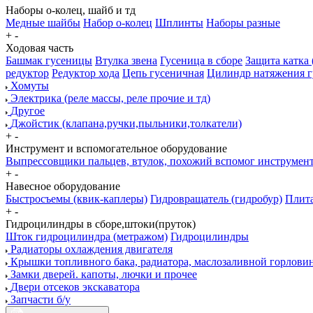
Наборы о-колец, шайб и тд
Медные шайбы
Набор о-колец
Шплинты
Наборы разные
+
-
Ходовая часть
Башмак гусеницы
Втулка звена
Гусеница в сборе
Защита катка 
редуктор
Редуктор хода
Цепь гусеничная
Цилиндр натяжения 
Хомуты
Электрика (реле массы, реле прочие и тд)
Другое
Джойстик (клапана,ручки,пыльники,толкатели)
+
-
Инструмент и вспомогательное оборудование
Выпрессовщики пальцев, втулок, похожий вспомог инструмен
+
-
Навесное оборудование
Быстросъемы (квик-каплеры)
Гидровращатель (гидробур)
Плита
+
-
Гидроцилиндры в сборе,штоки(пруток)
Шток гидроцилиндра (метражом)
Гидроцилиндры
Радиаторы охлаждения двигателя
Крышки топливного бака, радиатора, маслозаливной горлови
Замки дверей. капоты, лючки и прочее
Двери отсеков экскаватора
Запчасти б/у