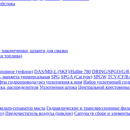
ойстика
наконечники, шланги для смазки
ки топлива)
порное (тефлон)
DAS/MD-L (SKF)/Hallite 780
DRING/SPGO/G/R
- манжета универсальная
SPG
SPGA (Cat type)
SPGW
TCV/CF/BA
ты гидропровода+рез уплотнения к ним
Набор уплотнений гид
ка, распределителя
Уплотнения штока
Центральной крестовины 
льтр-сепаратор масла
Гидравлические и трансмиссионные фил
о)
Предочиститель воздуха (циклон)
Сапуна (в сборе и элементы