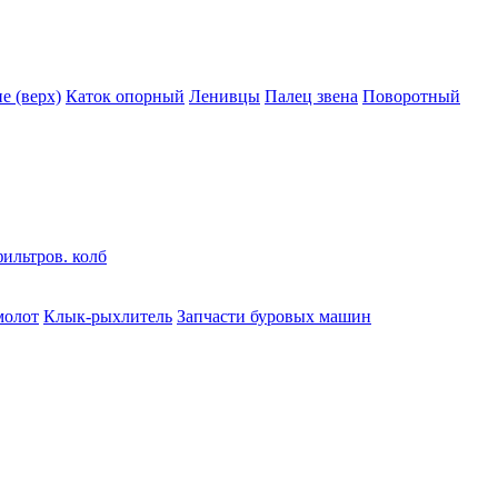
 (верх)
Каток опорный
Ленивцы
Палец звена
Поворотный
ильтров. колб
молот
Клык-рыхлитель
Запчасти буровых машин