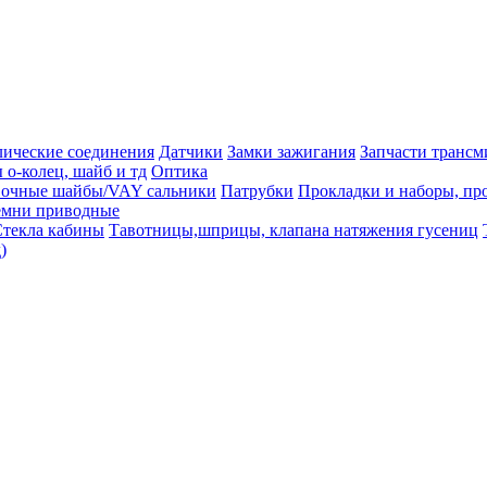
лические соединения
Датчики
Замки зажигания
Запчасти трансм
 о-колец, шайб и тд
Оптика
вочные шайбы/VAY сальники
Патрубки
Прокладки и наборы, пр
емни приводные
текла кабины
Тавотницы,шприцы, клапана натяжения гусениц
)