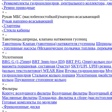
Ремкомплекты гидроцилиндров, центрального коллектора, дж
Ремни приводные
+
-
Рукав МБС (маслобензостойкий)/напорно-всасывающий
Рукав напорно-всасывающий
Стартеры
Стекла кабины
+
-
Тавотницы,шприцы, клапана натяжения гусениц
Тавотницы
Клапан (тавотница) натяжителя гусеницы
Шприцы, 
топливные насосы (Механические подкачки топлива, перекач
+
-
Уплотнения
BRG G (1,25mm)
BRT 3mm (под IDI)
BRT P/G (2mm) кольцо под
манжета поршневая, составная (2части)
SKY(UPI, UPH) резина 
(кольцо текстолитовое) WEAR Ring
Втулка гидроцилиндра
Муф
гидроцилиндров
Стальное кольцо поршня
Уплотнения джойсти
кольца
Пружинное стопорное кольцо
+
-
Фильтры
Корпус воздушного фильтра
Воздушные фильтры
Воздушный фи
Маслянные фильтры
Площадки, фильтры в сборе (масло/топлив
Готовые комплекты по моделям
Фрикционные диски
+
-