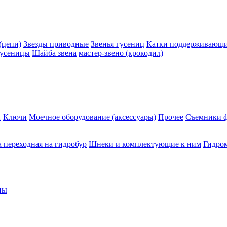
(цепи)
Звезды приводные
Звенья гусениц
Катки поддерживающие
гусеницы
Шайба звена
мастер-звено (крокодил)
т
Ключи
Моечное оборудование (аксессуары)
Прочее
Съемники ф
 переходная на гидробур
Шнеки и комплектующие к ним
Гидро
ны