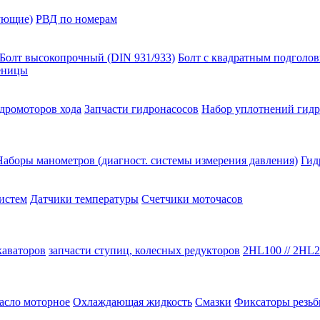
ующие)
РВД по номерам
Болт высокопрочный (DIN 931/933)
Болт с квадратным подголо
сеницы
идромоторов хода
Запчасти гидронасосов
Набор уплотнений гидр
Наборы манометров (диагност. системы измерения давления)
Гид
истем
Датчики температуры
Счетчики моточасов
каваторов
запчасти ступиц, колесных редукторов
2HL100 // 2HL2
асло моторное
Охлаждающая жидкость
Смазки
Фиксаторы резь