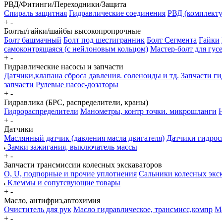
РВД/Фитинги/Переходники/Защита
Спираль защитная
Гидравлические соединения
РВД (комплект
+
-
Болты/гайки/шайбы высокопропрочные
Болт башмачный
Болт под шестигранник
Болт Сегмента
Гайки
самоконтрящаяся (с нейлоновым кольцом)
Мастер-болт для гу
+
-
Гидравлические насосы и запчасти
Датчики,клапана сброса давления. соленоиды и тд.
Запчасти г
запчасти
Рулевые насос-дозаторы
+
-
Гидравлика (БРС, распределители, краны)
Гидрораспределители
Манометры, контр точки. микрошланги
+
-
Датчики
Маслянный датчик (давления масла двигателя)
Датчики гидрос
Замки зажигания, выключатель массы
+
-
Запчасти трансмиссии колесных экскаваторов
О, U, подпорные и прочие уплотнения
Сальники колесных экс
Клеммы и сопутсвующие товары
+
-
Масло, антифриз,автохимия
Очиститель для рук
Масло гидравлическое, трансмисс,компр
М
+
-