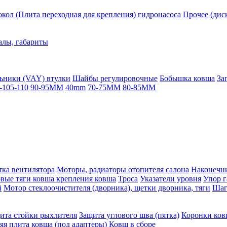
кол (Плита переходная для крепления) гидронасоса
Прочее (дис
алы, габариты
ьники (VAY) втулки
Шайбы регулировочные
Бобышка ковша
За
-105-110
90-95MM
40mm
70-75MM
80-85MM
ка вентилятора
Моторы, радиаторы отопителя салона
Наконечни
овые тяги ковша крепления ковша
Троса
Указатели уровня
Упор г
й
Мотор стеклоочистителя (дворника), щетки дворника, тяги
Шаг
ита стойки рыхлителя
Защита углового шва (пятка)
Коронки ков
яя плита ковша (под адаптеры)
Ковш в сборе