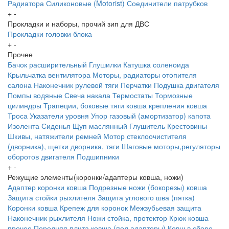
Радиатора
Силиконовые (Motorist)
Соединители патрубков
+
-
Прокладки и наборы, прочий зип для ДВС
Прокладки головки блока
+
-
Прочее
Бачок расширительный
Глушилки
Катушка соленоида
Крыльчатка вентилятора
Моторы, радиаторы отопителя
салона
Наконечник рулевой тяги
Перчатки
Подушка двигателя
Помпы водяные
Свеча накала
Термостаты
Тормозные
цилиндры
Трапеции, боковые тяги ковша крепления ковша
Троса
Указатели уровня
Упор газовый (амортизатор) капота
Изолента
Сиденья
Щуп маслянный
Глушитель
Крестовины
Шкивы, натяжители ремней
Мотор стеклоочистителя
(дворника), щетки дворника, тяги
Шаговые моторы,регуляторы
оборотов двигателя
Подшипники
+
-
Режущие элементы(коронки/адаптеры ковша, ножи)
Адаптер коронки ковша
Подрезные ножи (бокорезы) ковша
Защита стойки рыхлителя
Защита углового шва (пятка)
Коронки ковша
Крепеж для коронок
Межзубьевая защита
Наконечник рыхлителя
Ножи
стойка, протектор
Крюк ковша
прочее
Передняя плита ковша (под адаптеры)
Ковш в сборе