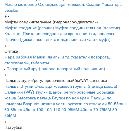
Масло моторное
Охлаждающая жидкость
Смазки
Фиксаторы
резьбы
+
-
Муфты соединительные (гидронасос-двигатель)
Муфта соединит (резина)
Муфта соединительная (пластик)
Колокол (Плита переходная для крепления) гидронасоса
Прочее (диски насос-двигатель,шлицевые части муфт)
+
-
Оптика
Фара рабочая
Маяки, лампы и тд
Указатели поворота,
стопсигналы, габариты
Поворотный круг( опорно-поворотный подшипник )
+
-
Пальцы/втулки/регулировочные шайбы/VAY сальники
Пальцы
Втулки
О-кольца ковшевой группы (пальца ковша)
Сальники (VAY) втулки
Шайбы регулировочные
Бобышка
ковша
Заготовка пальца
Втулки по номерам
Пальцы по
номерам
Вварная нижняя часть рукояти со втулками
50-55mm
60-65mm
45mm
100-105-110
90-95MM
40mm
70-75MM
80-
85MM
+
-
Патрубки