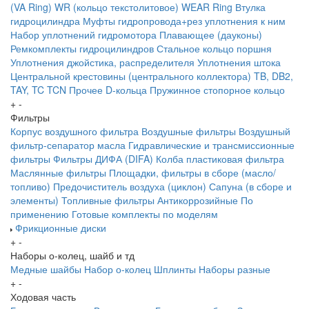
(VA Ring)
WR (кольцо текстолитовое) WEAR Ring
Втулка
гидроцилиндра
Муфты гидропровода+рез уплотнения к ним
Набор уплотнений гидромотора
Плавающее (дауконы)
Ремкомплекты гидроцилиндров
Стальное кольцо поршня
Уплотнения джойстика, распределителя
Уплотнения штока
Центральной крестовины (центрального коллектора)
TB, DB2,
TAY, TC
TCN
Прочее
D-кольца
Пружинное стопорное кольцо
+
-
Фильтры
Корпус воздушного фильтра
Воздушные фильтры
Воздушный
фильтр-сепаратор масла
Гидравлические и трансмиссионные
фильтры
Фильтры ДИФА (DIFA)
Колба пластиковая фильтра
Маслянные фильтры
Площадки, фильтры в сборе (масло/
топливо)
Предочиститель воздуха (циклон)
Сапуна (в сборе и
элементы)
Топливные фильтры
Антикоррозийные
По
применению
Готовые комплекты по моделям
Фрикционные диски
+
-
Наборы о-колец, шайб и тд
Медные шайбы
Набор о-колец
Шплинты
Наборы разные
+
-
Ходовая часть