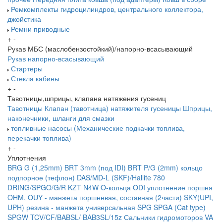
Ремкомплекты гидроцилиндров, центрального коллектора,
джойстика
Ремни приводные
+
-
Рукав МБС (маслобензостойкий)/напорно-всасывающий
Рукав напорно-всасывающий
Стартеры
Стекла кабины
+
-
Тавотницы,шприцы, клапана натяжения гусениц
Тавотницы
Клапан (тавотница) натяжителя гусеницы
Шприцы,
наконечники, шланги для смазки
топливные насосы (Механические подкачки топлива,
перекачки топлива)
+
-
Уплотнения
BRG G (1,25mm)
BRT 3mm (под IDI)
BRT P/G (2mm) кольцо
подпорное (тефлон)
DAS/MD-L (SKF)/Hallite 780
DRING/SPGO/G/R
KZT
N4W
O-кольца
ODI уплотнение поршня
OHM, OUY - манжета поршневая, составная (2части)
SKY(UPI,
UPH) резина - манжета универсальная
SPG
SPGA (Cat type)
SPGW
TCV/CF/BABSL/ BAB3SL/15z Сальники гидромоторов
VA