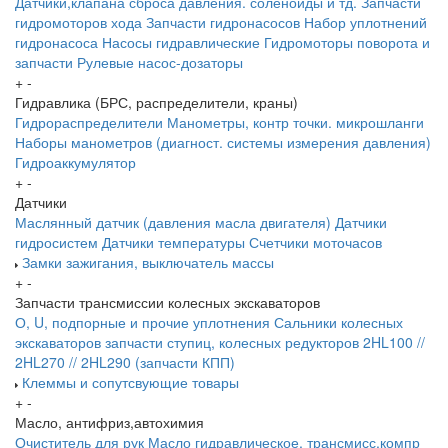
Датчики,клапана сброса давления. соленоиды и тд.
Запчасти
гидромоторов хода
Запчасти гидронасосов
Набор уплотнений
гидронасоса
Насосы гидравлические
Гидромоторы поворота и
запчасти
Рулевые насос-дозаторы
+
-
Гидравлика (БРС, распределители, краны)
Гидрораспределители
Манометры, контр точки. микрошланги
Наборы манометров (диагност. системы измерения давления)
Гидроаккумулятор
+
-
Датчики
Маслянный датчик (давления масла двигателя)
Датчики
гидросистем
Датчики температуры
Счетчики моточасов
Замки зажигания, выключатель массы
+
-
Запчасти трансмиссии колесных экскаваторов
О, U, подпорные и прочие уплотнения
Сальники колесных
экскаваторов
запчасти ступиц, колесных редукторов
2HL100 //
2HL270 // 2HL290 (запчасти КПП)
Клеммы и сопутсвующие товары
+
-
Масло, антифриз,автохимия
Очиститель для рук
Масло гидравлическое, трансмисс,компр