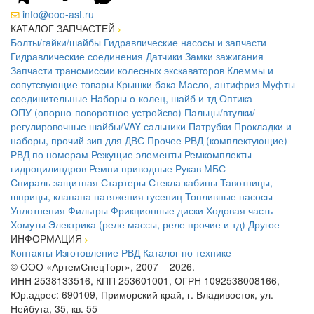
info@ooo-ast.ru
КАТАЛОГ ЗАПЧАСТЕЙ
Болты/гайки/шайбы
Гидравлические насосы и запчасти
Гидравлические соединения
Датчики
Замки зажигания
Запчасти трансмиссии колесных экскаваторов
Клеммы и
сопутсвующие товары
Крышки бака
Масло, антифриз
Муфты
соединительные
Наборы о-колец, шайб и тд
Оптика
ОПУ (опорно-поворотное устройсво)
Пальцы/втулки/
регулировочные шайбы/VAY сальники
Патрубки
Прокладки и
наборы, прочий зип для ДВС
Прочее
РВД (комплектующие)
РВД по номерам
Режущие элементы
Ремкомплекты
гидроцилиндров
Ремни приводные
Рукав МБС
Спираль защитная
Стартеры
Стекла кабины
Тавотницы,
шприцы, клапана натяжения гусениц
Топливные насосы
Уплотнения
Фильтры
Фрикционные диски
Ходовая часть
Хомуты
Электрика (реле массы, реле прочие и тд)
Другое
ИНФОРМАЦИЯ
Контакты
Изготовление РВД
Каталог по технике
© ООО «АртемСпецТорг», 2007 – 2026.
ИНН 2538133516, КПП 253601001, ОГРН 1092538008166,
Юр.адрес: 690109, Приморский край, г. Владивосток, ул.
Нейбута, 35, кв. 55