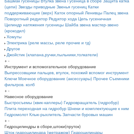
Башмак гусеницы
Втулка звена
Гусеница в сборе
Защита катка
(цепи)
Звезды приводные
Звенья гусениц
Катки
поддерживающие (верх)
Каток опорный
Ленивцы
Палец звена
Поворотный редуктор
Редуктор хода
Цепь гусеничная
Цилиндр натяжения гусеницы
Шайба звена
мастер-звено
(крокодил)
Хомуты
Электрика (реле массы, реле прочие и тд)
Другое
Джойстик (клапана,ручки,пыльники,толкатели)
+
-
Инструмент и вспомогательное оборудование
Выпрессовщики пальцев, втулок, похожий вспомог инструмент
Ключи
Моечное оборудование (аксессуары)
Прочее
Съемники
фильтров. колб
+
-
Навесное оборудование
Быстросъемы (квик-каплеры)
Гидровращатель (гидробур)
Плита переходная на гидробур
Шнеки и комплектующие к ним
Гидромолот
Клык-рыхлитель
Запчасти буровых машин
+
-
Гидроцилиндры в сборе,штоки(пруток)
Шток гидроцилиндра (метражом)
Гидроцилиндры