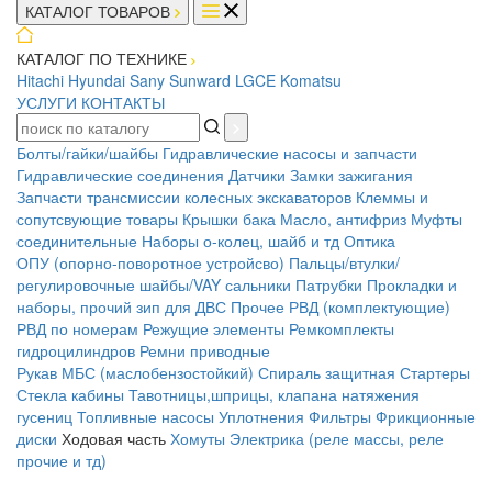
КАТАЛОГ ТОВАРОВ
КАТАЛОГ ПО ТЕХНИКЕ
Hitachi
Hyundai
Sany
Sunward
LGCE
Komatsu
УСЛУГИ
КОНТАКТЫ
Болты/гайки/шайбы
Гидравлические насосы и запчасти
Гидравлические соединения
Датчики
Замки зажигания
Запчасти трансмиссии колесных экскаваторов
Клеммы и
сопутсвующие товары
Крышки бака
Масло, антифриз
Муфты
соединительные
Наборы о-колец, шайб и тд
Оптика
ОПУ (опорно-поворотное устройсво)
Пальцы/втулки/
регулировочные шайбы/VAY сальники
Патрубки
Прокладки и
наборы, прочий зип для ДВС
Прочее
РВД (комплектующие)
РВД по номерам
Режущие элементы
Ремкомплекты
гидроцилиндров
Ремни приводные
Рукав МБС (маслобензостойкий)
Спираль защитная
Стартеры
Стекла кабины
Тавотницы,шприцы, клапана натяжения
гусениц
Топливные насосы
Уплотнения
Фильтры
Фрикционные
диски
Ходовая часть
Хомуты
Электрика (реле массы, реле
прочие и тд)