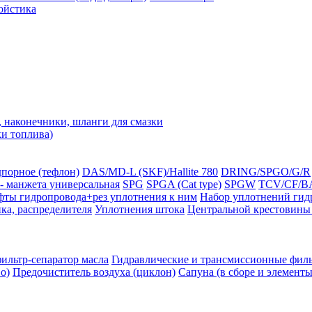
ойстика
наконечники, шланги для смазки
ки топлива)
порное (тефлон)
DAS/MD-L (SKF)/Hallite 780
DRING/SPGO/G/R
- манжета универсальная
SPG
SPGA (Cat type)
SPGW
TCV/CF/BA
ты гидропровода+рез уплотнения к ним
Набор уплотнений гид
ка, распределителя
Уплотнения штока
Центральной крестовины 
льтр-сепаратор масла
Гидравлические и трансмиссионные фил
о)
Предочиститель воздуха (циклон)
Сапуна (в сборе и элементы