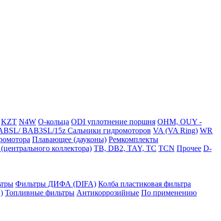
KZT
N4W
O-кольца
ODI уплотнение поршня
OHM, OUY -
BSL/ BAB3SL/15z Сальники гидромоторов
VA (VA Ring)
WR
ромотора
Плавающее (дауконы)
Ремкомплекты
(центрального коллектора)
TB, DB2, TAY, TC
TCN
Прочее
D-
ьтры
Фильтры ДИФА (DIFA)
Колба пластиковая фильтра
)
Топливные фильтры
Антикоррозийные
По применению