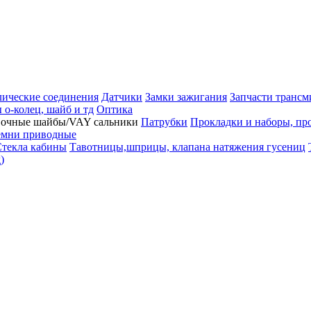
лические соединения
Датчики
Замки зажигания
Запчасти трансм
 о-колец, шайб и тд
Оптика
вочные шайбы/VAY сальники
Патрубки
Прокладки и наборы, пр
емни приводные
текла кабины
Тавотницы,шприцы, клапана натяжения гусениц
)