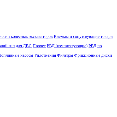
иссии колесных экскаваторов
Клеммы и сопутсвующие товары
очий зип для ДВС
Прочее
РВД (комплектующие)
РВД по
Топливные насосы
Уплотнения
Фильтры
Фрикционные диски