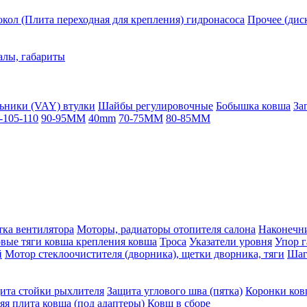
кол (Плита переходная для крепления) гидронасоса
Прочее (дис
алы, габариты
ьники (VAY) втулки
Шайбы регулировочные
Бобышка ковша
За
-105-110
90-95MM
40mm
70-75MM
80-85MM
ка вентилятора
Моторы, радиаторы отопителя салона
Наконечни
овые тяги ковша крепления ковша
Троса
Указатели уровня
Упор г
й
Мотор стеклоочистителя (дворника), щетки дворника, тяги
Шаг
ита стойки рыхлителя
Защита углового шва (пятка)
Коронки ков
яя плита ковша (под адаптеры)
Ковш в сборе