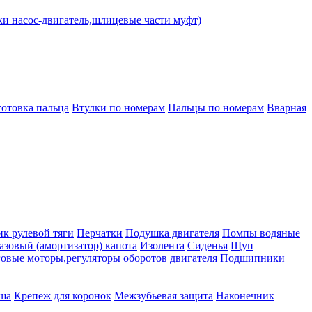
ки насос-двигатель,шлицевые части муфт)
готовка пальца
Втулки по номерам
Пальцы по номерам
Вварная
к рулевой тяги
Перчатки
Подушка двигателя
Помпы водяные
азовый (амортизатор) капота
Изолента
Сиденья
Щуп
овые моторы,регуляторы оборотов двигателя
Подшипники
ша
Крепеж для коронок
Межзубьевая защита
Наконечник