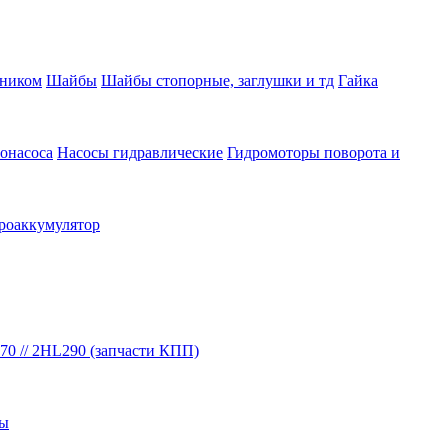
вником
Шайбы
Шайбы стопорные, заглушки и тд
Гайка
онасоса
Насосы гидравлические
Гидромоторы поворота и
роаккумулятор
70 // 2HL290 (запчасти КПП)
бы