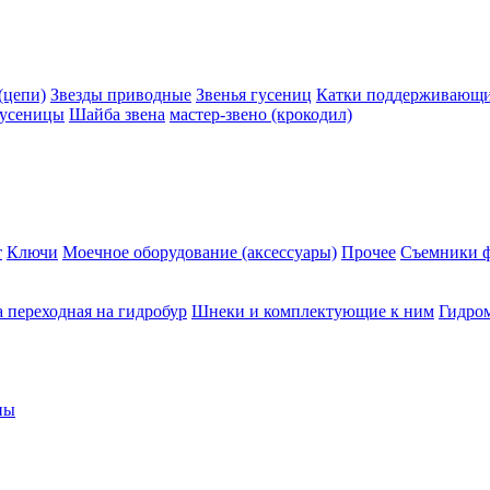
(цепи)
Звезды приводные
Звенья гусениц
Катки поддерживающие
гусеницы
Шайба звена
мастер-звено (крокодил)
т
Ключи
Моечное оборудование (аксессуары)
Прочее
Съемники ф
 переходная на гидробур
Шнеки и комплектующие к ним
Гидро
ны