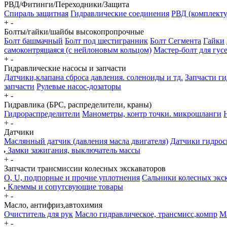
РВД/Фитинги/Переходники/Защита
Спираль защитная
Гидравлические соединения
РВД (комплект
+
-
Болты/гайки/шайбы высокопропрочные
Болт башмачный
Болт под шестигранник
Болт Сегмента
Гайки
самоконтрящаяся (с нейлоновым кольцом)
Мастер-болт для гу
+
-
Гидравлические насосы и запчасти
Датчики,клапана сброса давления. соленоиды и тд.
Запчасти г
запчасти
Рулевые насос-дозаторы
+
-
Гидравлика (БРС, распределители, краны)
Гидрораспределители
Манометры, контр точки. микрошланги
+
-
Датчики
Маслянный датчик (давления масла двигателя)
Датчики гидрос
Замки зажигания, выключатель массы
+
-
Запчасти трансмиссии колесных экскаваторов
О, U, подпорные и прочие уплотнения
Сальники колесных экс
Клеммы и сопутсвующие товары
+
-
Масло, антифриз,автохимия
Очиститель для рук
Масло гидравлическое, трансмисс,компр
М
+
-