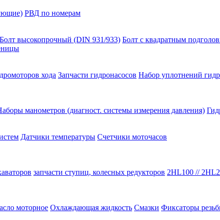
ующие)
РВД по номерам
Болт высокопрочный (DIN 931/933)
Болт с квадратным подголо
сеницы
идромоторов хода
Запчасти гидронасосов
Набор уплотнений гидр
Наборы манометров (диагност. системы измерения давления)
Гид
истем
Датчики температуры
Счетчики моточасов
каваторов
запчасти ступиц, колесных редукторов
2HL100 // 2HL2
асло моторное
Охлаждающая жидкость
Смазки
Фиксаторы резь