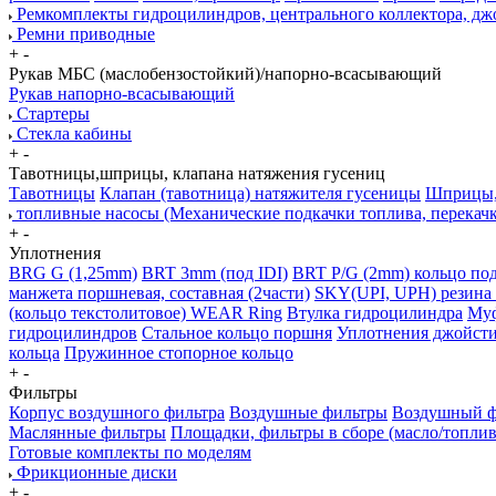
Ремкомплекты гидроцилиндров, центрального коллектора, дж
Ремни приводные
+
-
Рукав МБС (маслобензостойкий)/напорно-всасывающий
Рукав напорно-всасывающий
Стартеры
Стекла кабины
+
-
Тавотницы,шприцы, клапана натяжения гусениц
Тавотницы
Клапан (тавотница) натяжителя гусеницы
Шприцы, 
топливные насосы (Механические подкачки топлива, перекач
+
-
Уплотнения
BRG G (1,25mm)
BRT 3mm (под IDI)
BRT P/G (2mm) кольцо под
манжета поршневая, составная (2части)
SKY(UPI, UPH) резина 
(кольцо текстолитовое) WEAR Ring
Втулка гидроцилиндра
Муф
гидроцилиндров
Стальное кольцо поршня
Уплотнения джойсти
кольца
Пружинное стопорное кольцо
+
-
Фильтры
Корпус воздушного фильтра
Воздушные фильтры
Воздушный фи
Маслянные фильтры
Площадки, фильтры в сборе (масло/топлив
Готовые комплекты по моделям
Фрикционные диски
+
-