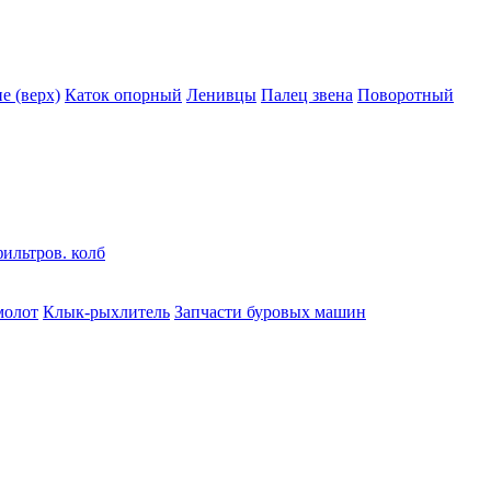
 (верх)
Каток опорный
Ленивцы
Палец звена
Поворотный
ильтров. колб
молот
Клык-рыхлитель
Запчасти буровых машин