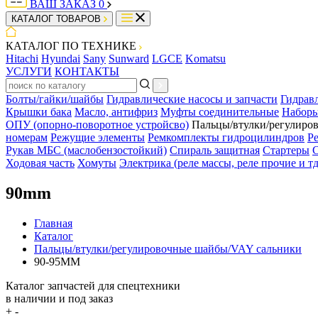
ВАШ ЗАКАЗ
0
КАТАЛОГ ТОВАРОВ
КАТАЛОГ ПО ТЕХНИКЕ
Hitachi
Hyundai
Sany
Sunward
LGCE
Komatsu
УСЛУГИ
КОНТАКТЫ
Болты/гайки/шайбы
Гидравлические насосы и запчасти
Гидрав
Крышки бака
Масло, антифриз
Муфты соединительные
Наборы
ОПУ (опорно-поворотное устройсво)
Пальцы/втулки/регулиро
номерам
Режущие элементы
Ремкомплекты гидроцилиндров
Р
Рукав МБС (маслобензостойкий)
Спираль защитная
Стартеры
С
Ходовая часть
Хомуты
Электрика (реле массы, реле прочие и тд
90mm
Главная
Каталог
Пальцы/втулки/регулировочные шайбы/VAY сальники
90-95MM
Каталог запчастей для спецтехники
в наличии и под заказ
+
-