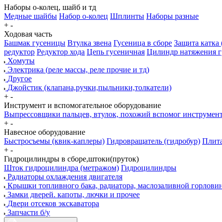
Наборы о-колец, шайб и тд
Медные шайбы
Набор о-колец
Шплинты
Наборы разные
+
-
Ходовая часть
Башмак гусеницы
Втулка звена
Гусеница в сборе
Защита катка 
редуктор
Редуктор хода
Цепь гусеничная
Цилиндр натяжения 
Хомуты
Электрика (реле массы, реле прочие и тд)
Другое
Джойстик (клапана,ручки,пыльники,толкатели)
+
-
Инструмент и вспомогательное оборудование
Выпрессовщики пальцев, втулок, похожий вспомог инструмен
+
-
Навесное оборудование
Быстросъемы (квик-каплеры)
Гидровращатель (гидробур)
Плита
+
-
Гидроцилиндры в сборе,штоки(пруток)
Шток гидроцилиндра (метражом)
Гидроцилиндры
Радиаторы охлаждения двигателя
Крышки топливного бака, радиатора, маслозаливной горлови
Замки дверей. капоты, лючки и прочее
Двери отсеков экскаватора
Запчасти б/у