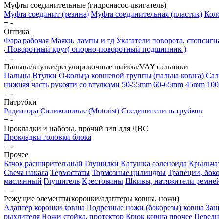
Муфты соединительные (гидронасос-двигатель)
Муфта соединит (резина)
Муфта соединительная (пластик)
Коло
+
-
Оптика
Фара рабочая
Маяки, лампы и тд
Указатели поворота, стопсигн
Поворотный круг( опорно-поворотный подшипник )
+
-
Пальцы/втулки/регулировочные шайбы/VAY сальники
Пальцы
Втулки
О-кольца ковшевой группы (пальца ковша)
Сал
нижняя часть рукояти со втулками
50-55mm
60-65mm
45mm
100
+
-
Патрубки
Радиатора
Силиконовые (Motorist)
Соединители патрубков
+
-
Прокладки и наборы, прочий зип для ДВС
Прокладки головки блока
+
-
Прочее
Бачок расширительный
Глушилки
Катушка соленоида
Крыльчат
Свеча накала
Термостаты
Тормозные цилиндры
Трапеции, бок
маслянный
Глушитель
Крестовины
Шкивы, натяжители ремне
+
-
Режущие элементы(коронки/адаптеры ковша, ножи)
Адаптер коронки ковша
Подрезные ножи (бокорезы) ковша
Защ
рыхлителя
Ножи
стойка, протектор
Крюк ковша
прочее
Передн