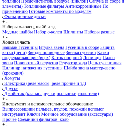
топливо)
Предочиститель воздуха (циклон)
Сапуна (в сборе и
элементы)
Топливные фильтры
Антикоррозийные
По
применению
Готовые комплекты по моделям
Фрикционные диски
+
-
Наборы о-колец, шайб и тд
Медные шайбы
Набор о-колец
Шплинты
Наборы разные
+
-
Ходовая часть
Башмак гусеницы
Втулка звена
Гусеница в сборе
Защита
катка (цепи)
Звезды приводные
Звенья гусениц
Катки
поддерживающие (верх)
Каток опорный
Ленивцы
Палец
звена
Поворотный редуктор
Редуктор хода
Цепь гусеничная
Цилиндр натяжения гусеницы
Шайба звена
мастер-звено
(крокодил)
Хомуты
Электрика (реле массы, реле прочие и тд)
Другое
Джойстик (клапана,ручки,пыльники,толкатели)
+
-
Инструмент и вспомогательное оборудование
Выпрессовщики пальцев, втулок, похожий вспомог
инструмент
Ключи
Моечное оборудование (аксессуары)
Прочее
Съемники фильтров. колб
+
-