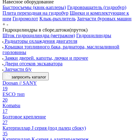
Навесное оборудование
Быстросъемы (квик-каплеры)
Гидровращатель (гидробур)
Плита переходная на гидробур
Шнеки и комплектующие к
ним
Гидромолот
Клык-рыхлитель
Запчасти буровых машин
+
-
Гидроцилиндры в сборе,штоки(пруток)
Шток гидроцилиндра (метражом)
Гидроцилиндры
Радиаторы охлаждения двигателя
Крышки топливного бака, радиатора, маслозаливной
горловины
Замки дверей. капоты, лючки и прочее
Двери отсеков экскаватора
Запчасти б/у
запросить каталог
Doosan // SANY
19
ESCO тип
20
Komatsu
17
Болтовое крепление
27
Катерпиллар J серия (под палец сбоку)
35
Катерпиллар К-серия + адаптер+крепеж