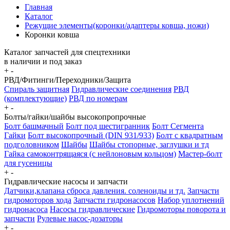
Главная
Каталог
Режущие элементы(коронки/адаптеры ковша, ножи)
Коронки ковша
Каталог запчастей для спецтехники
в наличии и под заказ
+
-
РВД/Фитинги/Переходники/Защита
Спираль защитная
Гидравлические соединения
РВД
(комплектующие)
РВД по номерам
+
-
Болты/гайки/шайбы высокопропрочные
Болт башмачный
Болт под шестигранник
Болт Сегмента
Гайки
Болт высокопрочный (DIN 931/933)
Болт с квадратным
подголовником
Шайбы
Шайбы стопорные, заглушки и тд
Гайка самоконтрящаяся (с нейлоновым кольцом)
Мастер-болт
для гусеницы
+
-
Гидравлические насосы и запчасти
Датчики,клапана сброса давления. соленоиды и тд.
Запчасти
гидромоторов хода
Запчасти гидронасосов
Набор уплотнений
гидронасоса
Насосы гидравлические
Гидромоторы поворота и
запчасти
Рулевые насос-дозаторы
+
-