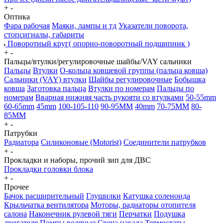
+
-
Оптика
Фара рабочая
Маяки, лампы и тд
Указатели поворота,
стопсигналы, габариты
Поворотный круг( опорно-поворотный подшипник )
+
-
Пальцы/втулки/регулировочные шайбы/VAY сальники
Пальцы
Втулки
О-кольца ковшевой группы (пальца ковша)
Сальники (VAY) втулки
Шайбы регулировочные
Бобышка
ковша
Заготовка пальца
Втулки по номерам
Пальцы по
номерам
Вварная нижняя часть рукояти со втулками
50-55mm
60-65mm
45mm
100-105-110
90-95MM
40mm
70-75MM
80-
85MM
+
-
Патрубки
Радиатора
Силиконовые (Motorist)
Соединители патрубков
+
-
Прокладки и наборы, прочий зип для ДВС
Прокладки головки блока
+
-
Прочее
Бачок расширительный
Глушилки
Катушка соленоида
Крыльчатка вентилятора
Моторы, радиаторы отопителя
салона
Наконечник рулевой тяги
Перчатки
Подушка
двигателя
Помпы водяные
Свеча накала
Термостаты