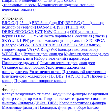
Шприцы, наконечники, шланги для смазки
топливные насосы (Механические подкачки топлива,
перекачки топлива)
+
-
Уплотнения
BRG G (1,25mm)
BRT 3mm (под IDI)
BRT P/G (2mm) кольцо
подпорное (тефлон)
DAS/MD-L (SKF)/Hallite 780
DRING/SPGO/G/R
KZT
N4W
O-кольца
ODI уплотнение
поршня
OHM, OUY - манжета поршневая, составная (2части)
SKY(UPI, UPH) резина - манжета универсальная
SPG
SPGA
(Cat type)
SPGW
TCV/CF/BABSL/ BAB3SL/15z Сальники
гидромоторов
VA (VA Ring)
WR (кольцо текстолитовое)
WEAR Ring
Втулка гидроцилиндра
Муфты гидропровода+рез
уплотнения к ним
Набор уплотнений гидромотора
Плавающее (дауконы)
Ремкомплекты гидроцилиндров
Стальное кольцо поршня
Уплотнения джойстика,
распределителя
Уплотнения штока
Центральной крестовины
(центрального коллектора)
TB, DB2, TAY, TC
TCN
Прочее
D-
кольца
Пружинное стопорное кольцо
+
-
Фильтры
Корпус воздушного фильтра
Воздушные фильтры
Воздушный
фильтр-сепаратор масла
Гидравлические и трансмиссионные
фильтры
Фильтры ДИФА (DIFA)
Колба пластиковая фильтра
Маслянные фильтры
Площадки, фильтры в сборе (масло/