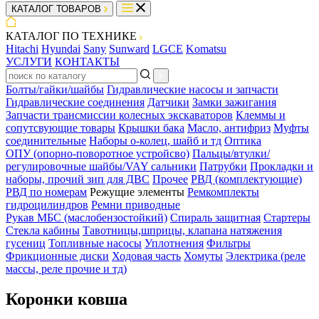
КАТАЛОГ ТОВАРОВ
КАТАЛОГ ПО ТЕХНИКЕ
Hitachi
Hyundai
Sany
Sunward
LGCE
Komatsu
УСЛУГИ
КОНТАКТЫ
Болты/гайки/шайбы
Гидравлические насосы и запчасти
Гидравлические соединения
Датчики
Замки зажигания
Запчасти трансмиссии колесных экскаваторов
Клеммы и
сопутсвующие товары
Крышки бака
Масло, антифриз
Муфты
соединительные
Наборы о-колец, шайб и тд
Оптика
ОПУ (опорно-поворотное устройсво)
Пальцы/втулки/
регулировочные шайбы/VAY сальники
Патрубки
Прокладки и
наборы, прочий зип для ДВС
Прочее
РВД (комплектующие)
РВД по номерам
Режущие элементы
Ремкомплекты
гидроцилиндров
Ремни приводные
Рукав МБС (маслобензостойкий)
Спираль защитная
Стартеры
Стекла кабины
Тавотницы,шприцы, клапана натяжения
гусениц
Топливные насосы
Уплотнения
Фильтры
Фрикционные диски
Ходовая часть
Хомуты
Электрика (реле
массы, реле прочие и тд)
Коронки ковша