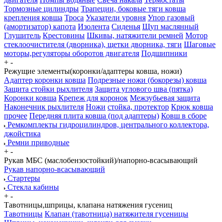
Тормозные цилиндры
Трапеции, боковые тяги ковша
крепления ковша
Троса
Указатели уровня
Упор газовый
(амортизатор) капота
Изолента
Сиденья
Щуп маслянный
Глушитель
Крестовины
Шкивы, натяжители ремней
Мотор
стеклоочистителя (дворника), щетки дворника, тяги
Шаговые
моторы,регуляторы оборотов двигателя
Подшипники
+
-
Режущие элементы(коронки/адаптеры ковша, ножи)
Адаптер коронки ковша
Подрезные ножи (бокорезы) ковша
Защита стойки рыхлителя
Защита углового шва (пятка)
Коронки ковша
Крепеж для коронок
Межзубьевая защита
Наконечник рыхлителя
Ножи
стойка, протектор
Крюк ковша
прочее
Передняя плита ковша (под адаптеры)
Ковш в сборе
Ремкомплекты гидроцилиндров, центрального коллектора,
джойстика
Ремни приводные
+
-
Рукав МБС (маслобензостойкий)/напорно-всасывающий
Рукав напорно-всасывающий
Стартеры
Стекла кабины
+
-
Тавотницы,шприцы, клапана натяжения гусениц
Тавотницы
Клапан (тавотница) натяжителя гусеницы