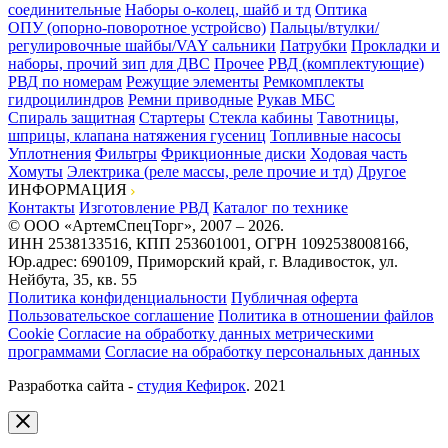
соединительные
Наборы о-колец, шайб и тд
Оптика
ОПУ (опорно-поворотное устройсво)
Пальцы/втулки/
регулировочные шайбы/VAY сальники
Патрубки
Прокладки и
наборы, прочий зип для ДВС
Прочее
РВД (комплектующие)
РВД по номерам
Режущие элементы
Ремкомплекты
гидроцилиндров
Ремни приводные
Рукав МБС
Спираль защитная
Стартеры
Стекла кабины
Тавотницы,
шприцы, клапана натяжения гусениц
Топливные насосы
Уплотнения
Фильтры
Фрикционные диски
Ходовая часть
Хомуты
Электрика (реле массы, реле прочие и тд)
Другое
ИНФОРМАЦИЯ
Контакты
Изготовление РВД
Каталог по технике
© ООО «АртемСпецТорг», 2007 – 2026.
ИНН 2538133516, КПП 253601001, ОГРН 1092538008166,
Юр.адрес: 690109, Приморский край, г. Владивосток, ул.
Нейбута, 35, кв. 55
Политика конфиденциальности
Публичная оферта
Пользовательское соглашение
Политика в отношении файлов
Cookie
Согласие на обработку данных метрическими
программами
Согласие на обработку персональных данных
Разработка сайта -
студия Кефирок
. 2021