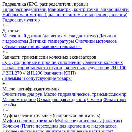
Гидравлика (БРС, распределители, краны)
Гидрораспределители
Манометры, контр точки. микрошланги
Наборы манометров (диагност. системы измерения давления)
Гидроаккумулятор
+
-
Датчики
Маслянный датчик (давления масла двигателя)
Датчики
гидросистем
Датчики температуры
Счетчики моточасов
Замки зажигания, выключатель массы
+
-
Запчасти трансмиссии колесных экскаваторов
О, U, подпорные и прочие уплотнения
Сальники колесных
экскаваторов
запчасти ступиц, колесных редукторов
2HL100
// 2HL270 // 2HL290 (запчасти КПП)
Клеммы и сопутсвующие товары
+
-
Масло, антифриз,автохимия
Очиститель для рук
Масло гидравлическое, трансмисс,компр
Масло моторное
Охлаждающая жидкость
Смазки
Фиксаторы
резьбы
+
-
Муфты соединительные (гидронасос-двигатель)
Муфта соединит (резина)
Муфта соединительная (пластик)
Колокол (Плита переходная для крепления) гидронасоса
Прочее (диски насос-двигатель,шлицевые части муфт)