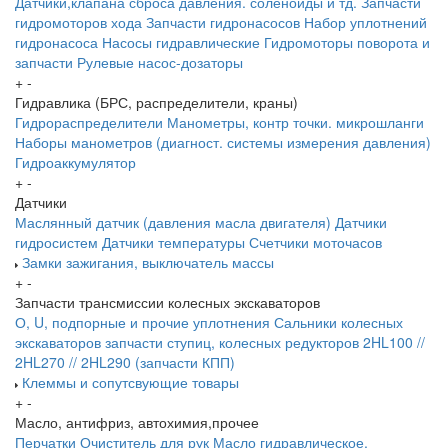
Датчики,клапана сброса давления. соленоиды и тд.
Запчасти
гидромоторов хода
Запчасти гидронасосов
Набор уплотнений
гидронасоса
Насосы гидравлические
Гидромоторы поворота и
запчасти
Рулевые насос-дозаторы
+
-
Гидравлика (БРС, распределители, краны)
Гидрораспределители
Манометры, контр точки. микрошланги
Наборы манометров (диагност. системы измерения давления)
Гидроаккумулятор
+
-
Датчики
Маслянный датчик (давления масла двигателя)
Датчики
гидросистем
Датчики температуры
Счетчики моточасов
Замки зажигания, выключатель массы
+
-
Запчасти трансмиссии колесных экскаваторов
О, U, подпорные и прочие уплотнения
Сальники колесных
экскаваторов
запчасти ступиц, колесных редукторов
2HL100 //
2HL270 // 2HL290 (запчасти КПП)
Клеммы и сопутсвующие товары
+
-
Масло, антифриз, автохимия,прочее
Перчатки
Очиститель для рук
Масло гидравлическое,