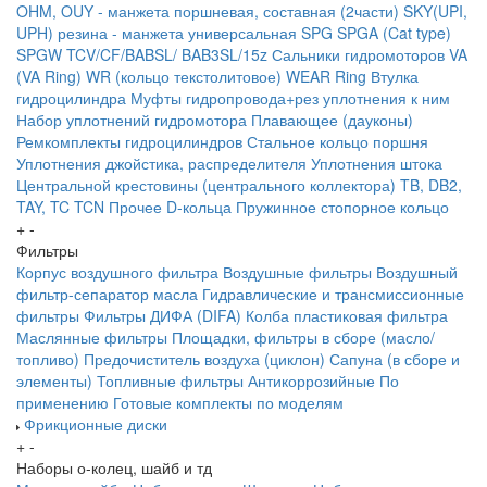
OHM, OUY - манжета поршневая, составная (2части)
SKY(UPI,
UPH) резина - манжета универсальная
SPG
SPGA (Cat type)
SPGW
TCV/CF/BABSL/ BAB3SL/15z Сальники гидромоторов
VA
(VA Ring)
WR (кольцо текстолитовое) WEAR Ring
Втулка
гидроцилиндра
Муфты гидропровода+рез уплотнения к ним
Набор уплотнений гидромотора
Плавающее (дауконы)
Ремкомплекты гидроцилиндров
Стальное кольцо поршня
Уплотнения джойстика, распределителя
Уплотнения штока
Центральной крестовины (центрального коллектора)
TB, DB2,
TAY, TC
TCN
Прочее
D-кольца
Пружинное стопорное кольцо
+
-
Фильтры
Корпус воздушного фильтра
Воздушные фильтры
Воздушный
фильтр-сепаратор масла
Гидравлические и трансмиссионные
фильтры
Фильтры ДИФА (DIFA)
Колба пластиковая фильтра
Маслянные фильтры
Площадки, фильтры в сборе (масло/
топливо)
Предочиститель воздуха (циклон)
Сапуна (в сборе и
элементы)
Топливные фильтры
Антикоррозийные
По
применению
Готовые комплекты по моделям
Фрикционные диски
+
-
Наборы о-колец, шайб и тд