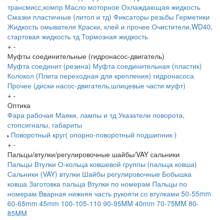
трансмисс,компр
Масло моторное
Охлаждающая жидкость
Смазки пластичные (литол и тд)
Фиксаторы резьбы
Герметики
Жидкость омывателя
Краски, клей и прочее
Очистители,WD40,
стартовая жидкость тд
Тормозная жидкость
+
-
Муфты соединительные (гидронасос-двигатель)
Муфта соединит (резина)
Муфта соединительная (пластик)
Колокол (Плита переходная для крепления) гидронасоса
Прочее (диски насос-двигатель,шлицевые части муфт)
+
-
Оптика
Фара рабочая
Маяки, лампы и тд
Указатели поворота,
стопсигналы, габариты
Поворотный круг( опорно-поворотный подшипник )
+
-
Пальцы/втулки/регулировочные шайбы/VAY сальники
Пальцы
Втулки
О-кольца ковшевой группы (пальца ковша)
Сальники (VAY) втулки
Шайбы регулировочные
Бобышка
ковша
Заготовка пальца
Втулки по номерам
Пальцы по
номерам
Вварная нижняя часть рукояти со втулками
50-55mm
60-65mm
45mm
100-105-110
90-95MM
40mm
70-75MM
80-
85MM