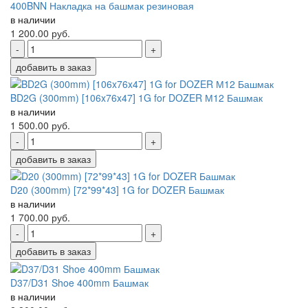
400BNN Накладка на башмак резиновая
в наличии
1 200.00
руб.
-
+
добавить в заказ
BD2G (300mm) [106x76x47] 1G for DOZER М12 Башмак
в наличии
1 500.00
руб.
-
+
добавить в заказ
D20 (300mm) [72*99*43] 1G for DOZER Башмак
в наличии
1 700.00
руб.
-
+
добавить в заказ
D37/D31 Shoe 400mm Башмак
в наличии