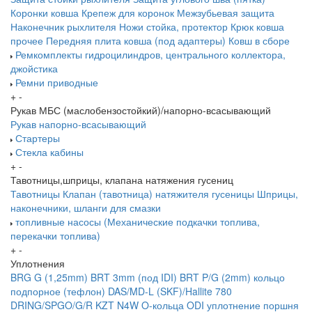
Коронки ковша
Крепеж для коронок
Межзубьевая защита
Наконечник рыхлителя
Ножи
стойка, протектор
Крюк ковша
прочее
Передняя плита ковша (под адаптеры)
Ковш в сборе
Ремкомплекты гидроцилиндров, центрального коллектора,
джойстика
Ремни приводные
+
-
Рукав МБС (маслобензостойкий)/напорно-всасывающий
Рукав напорно-всасывающий
Стартеры
Стекла кабины
+
-
Тавотницы,шприцы, клапана натяжения гусениц
Тавотницы
Клапан (тавотница) натяжителя гусеницы
Шприцы,
наконечники, шланги для смазки
топливные насосы (Механические подкачки топлива,
перекачки топлива)
+
-
Уплотнения
BRG G (1,25mm)
BRT 3mm (под IDI)
BRT P/G (2mm) кольцо
подпорное (тефлон)
DAS/MD-L (SKF)/Hallite 780
DRING/SPGO/G/R
KZT
N4W
O-кольца
ODI уплотнение поршня