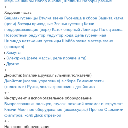
Медные шайбы
Набор о-колец
Шплинты
Наборы разные
+
-
Ходовая часть
Башмак гусеницы
Втулка звена
Гусеница в сборе
Защита катка
(цепи)
Звезды приводные
Звенья гусениц
Катки
поддерживающие (верх)
Каток опорный
Ленивцы
Палец звена
Поворотный редуктор
Редуктор хода
Цепь гусеничная
Цилиндр натяжения гусеницы
Шайба звена
мастер-звено
(крокодил)
Хомуты
Электрика (реле массы, реле прочие и тд)
Другое
+
-
Джойстик (клапана,ручки,пыльники,толкатели)
Джойстик (клапан упраления) в сборе
Ремкомплекты
(толкатели)
Ручки, чехлы,крестовины джойстика
+
-
Инструмент и вспомогательное оборудование
Выпрессовщики пальцев, втулок, похожий вспомог инструмент
Ключи
Моечное оборудование (аксессуары)
Прочее
Съемники
фильтров. колб
Диск отрезной
+
-
Навесное оборудование