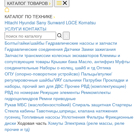
КАТАЛОГ ТОВАРОВ
КАТАЛОГ ПО ТЕХНИКЕ
Hitachi
Hyundai
Sany
Sunward
LGCE
Komatsu
УСЛУГИ
КОНТАКТЫ
Болты/гайки/шайбы
Гидравлические насосы и запчасти
Гидравлические соединения
Датчики
Замки зажигания
Запчасти трансмиссии колесных экскаваторов
Клеммы и
сопутсвующие товары
Крышки бака
Масло, антифриз
Муфты
соединительные
Наборы о-колец, шайб и тд
Оптика
ОПУ (опорно-поворотное устройсво)
Пальцы/втулки/
регулировочные шайбы/VAY сальники
Патрубки
Прокладки и
наборы, прочий зип для ДВС
Прочее
РВД (комплектующие)
РВД по номерам
Режущие элементы
Ремкомплекты
гидроцилиндров
Ремни приводные
Рукав МБС (маслобензостойкий)
Спираль защитная
Стартеры
Стекла кабины
Тавотницы,шприцы, клапана натяжения
гусениц
Топливные насосы
Уплотнения
Фильтры
Фрикционные
диски
Ходовая часть
Хомуты
Электрика (реле массы, реле
прочие и тд)