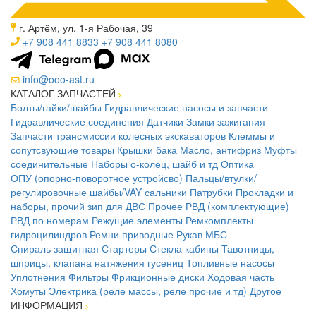
г. Артём, ул. 1-я Рабочая, 39
+7 908 441 8833
+7 908 441 8080
info@ooo-ast.ru
КАТАЛОГ ЗАПЧАСТЕЙ
Болты/гайки/шайбы
Гидравлические насосы и запчасти
Гидравлические соединения
Датчики
Замки зажигания
Запчасти трансмиссии колесных экскаваторов
Клеммы и
сопутсвующие товары
Крышки бака
Масло, антифриз
Муфты
соединительные
Наборы о-колец, шайб и тд
Оптика
ОПУ (опорно-поворотное устройсво)
Пальцы/втулки/
регулировочные шайбы/VAY сальники
Патрубки
Прокладки и
наборы, прочий зип для ДВС
Прочее
РВД (комплектующие)
РВД по номерам
Режущие элементы
Ремкомплекты
гидроцилиндров
Ремни приводные
Рукав МБС
Спираль защитная
Стартеры
Стекла кабины
Тавотницы,
шприцы, клапана натяжения гусениц
Топливные насосы
Уплотнения
Фильтры
Фрикционные диски
Ходовая часть
Хомуты
Электрика (реле массы, реле прочие и тд)
Другое
ИНФОРМАЦИЯ