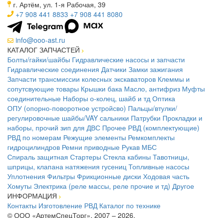
г. Артём, ул. 1-я Рабочая, 39
+7 908 441 8833
+7 908 441 8080
info@ooo-ast.ru
КАТАЛОГ ЗАПЧАСТЕЙ
Болты/гайки/шайбы
Гидравлические насосы и запчасти
Гидравлические соединения
Датчики
Замки зажигания
Запчасти трансмиссии колесных экскаваторов
Клеммы и
сопутсвующие товары
Крышки бака
Масло, антифриз
Муфты
соединительные
Наборы о-колец, шайб и тд
Оптика
ОПУ (опорно-поворотное устройсво)
Пальцы/втулки/
регулировочные шайбы/VAY сальники
Патрубки
Прокладки и
наборы, прочий зип для ДВС
Прочее
РВД (комплектующие)
РВД по номерам
Режущие элементы
Ремкомплекты
гидроцилиндров
Ремни приводные
Рукав МБС
Спираль защитная
Стартеры
Стекла кабины
Тавотницы,
шприцы, клапана натяжения гусениц
Топливные насосы
Уплотнения
Фильтры
Фрикционные диски
Ходовая часть
Хомуты
Электрика (реле массы, реле прочие и тд)
Другое
ИНФОРМАЦИЯ
Контакты
Изготовление РВД
Каталог по технике
© ООО «АртемСпецТорг», 2007 – 2026.