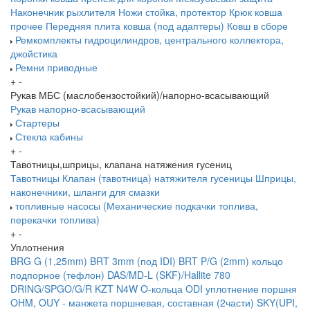
Наконечник рыхлителя
Ножи
стойка, протектор
Крюк ковша
прочее
Передняя плита ковша (под адаптеры)
Ковш в сборе
Ремкомплекты гидроцилиндров, центрального коллектора,
джойстика
Ремни приводные
+
-
Рукав МБС (маслобензостойкий)/напорно-всасывающий
Рукав напорно-всасывающий
Стартеры
Стекла кабины
+
-
Тавотницы,шприцы, клапана натяжения гусениц
Тавотницы
Клапан (тавотница) натяжителя гусеницы
Шприцы,
наконечники, шланги для смазки
топливные насосы (Механические подкачки топлива,
перекачки топлива)
+
-
Уплотнения
BRG G (1,25mm)
BRT 3mm (под IDI)
BRT P/G (2mm) кольцо
подпорное (тефлон)
DAS/MD-L (SKF)/Hallite 780
DRING/SPGO/G/R
KZT
N4W
O-кольца
ODI уплотнение поршня
OHM, OUY - манжета поршневая, составная (2части)
SKY(UPI,