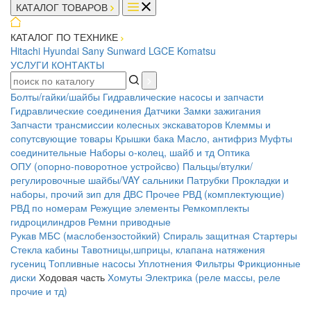
КАТАЛОГ ТОВАРОВ
КАТАЛОГ ПО ТЕХНИКЕ
Hitachi
Hyundai
Sany
Sunward
LGCE
Komatsu
УСЛУГИ
КОНТАКТЫ
Болты/гайки/шайбы
Гидравлические насосы и запчасти
Гидравлические соединения
Датчики
Замки зажигания
Запчасти трансмиссии колесных экскаваторов
Клеммы и
сопутсвующие товары
Крышки бака
Масло, антифриз
Муфты
соединительные
Наборы о-колец, шайб и тд
Оптика
ОПУ (опорно-поворотное устройсво)
Пальцы/втулки/
регулировочные шайбы/VAY сальники
Патрубки
Прокладки и
наборы, прочий зип для ДВС
Прочее
РВД (комплектующие)
РВД по номерам
Режущие элементы
Ремкомплекты
гидроцилиндров
Ремни приводные
Рукав МБС (маслобензостойкий)
Спираль защитная
Стартеры
Стекла кабины
Тавотницы,шприцы, клапана натяжения
гусениц
Топливные насосы
Уплотнения
Фильтры
Фрикционные
диски
Ходовая часть
Хомуты
Электрика (реле массы, реле
прочие и тд)