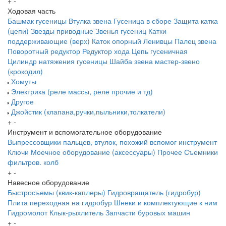
+
-
Ходовая часть
Башмак гусеницы
Втулка звена
Гусеница в сборе
Защита катка
(цепи)
Звезды приводные
Звенья гусениц
Катки
поддерживающие (верх)
Каток опорный
Ленивцы
Палец звена
Поворотный редуктор
Редуктор хода
Цепь гусеничная
Цилиндр натяжения гусеницы
Шайба звена
мастер-звено
(крокодил)
Хомуты
Электрика (реле массы, реле прочие и тд)
Другое
Джойстик (клапана,ручки,пыльники,толкатели)
+
-
Инструмент и вспомогательное оборудование
Выпрессовщики пальцев, втулок, похожий вспомог инструмент
Ключи
Моечное оборудование (аксессуары)
Прочее
Съемники
фильтров. колб
+
-
Навесное оборудование
Быстросъемы (квик-каплеры)
Гидровращатель (гидробур)
Плита переходная на гидробур
Шнеки и комплектующие к ним
Гидромолот
Клык-рыхлитель
Запчасти буровых машин
+
-