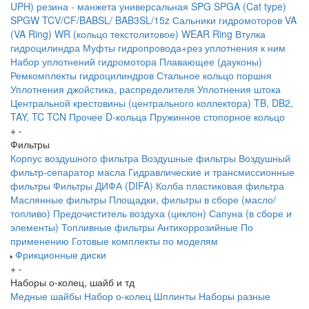
UPH) резина - манжета универсальная
SPG
SPGA (Cat type)
SPGW
TCV/CF/BABSL/ BAB3SL/15z Сальники гидромоторов
VA
(VA Ring)
WR (кольцо текстолитовое) WEAR Ring
Втулка
гидроцилиндра
Муфты гидропровода+рез уплотнения к ним
Набор уплотнений гидромотора
Плавающее (дауконы)
Ремкомплекты гидроцилиндров
Стальное кольцо поршня
Уплотнения джойстика, распределителя
Уплотнения штока
Центральной крестовины (центрального коллектора)
TB, DB2,
TAY, TC
TCN
Прочее
D-кольца
Пружинное стопорное кольцо
+
-
Фильтры
Корпус воздушного фильтра
Воздушные фильтры
Воздушный
фильтр-сепаратор масла
Гидравлические и трансмиссионные
фильтры
Фильтры ДИФА (DIFA)
Колба пластиковая фильтра
Маслянные фильтры
Площадки, фильтры в сборе (масло/
топливо)
Предочиститель воздуха (циклон)
Сапуна (в сборе и
элементы)
Топливные фильтры
Антикоррозийные
По
применению
Готовые комплекты по моделям
Фрикционные диски
+
-
Наборы о-колец, шайб и тд
Медные шайбы
Набор о-колец
Шплинты
Наборы разные