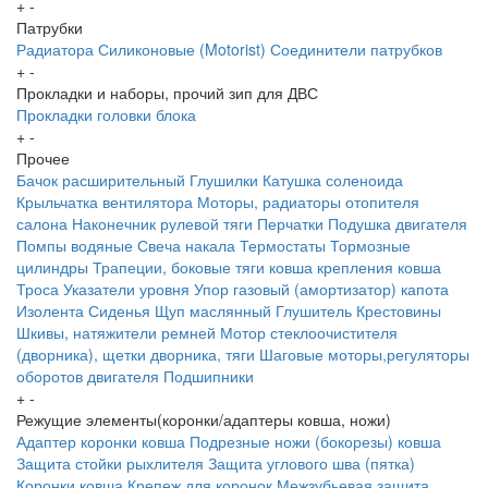
+
-
Патрубки
Радиатора
Силиконовые (Motorist)
Соединители патрубков
+
-
Прокладки и наборы, прочий зип для ДВС
Прокладки головки блока
+
-
Прочее
Бачок расширительный
Глушилки
Катушка соленоида
Крыльчатка вентилятора
Моторы, радиаторы отопителя
салона
Наконечник рулевой тяги
Перчатки
Подушка двигателя
Помпы водяные
Свеча накала
Термостаты
Тормозные
цилиндры
Трапеции, боковые тяги ковша крепления ковша
Троса
Указатели уровня
Упор газовый (амортизатор) капота
Изолента
Сиденья
Щуп маслянный
Глушитель
Крестовины
Шкивы, натяжители ремней
Мотор стеклоочистителя
(дворника), щетки дворника, тяги
Шаговые моторы,регуляторы
оборотов двигателя
Подшипники
+
-
Режущие элементы(коронки/адаптеры ковша, ножи)
Адаптер коронки ковша
Подрезные ножи (бокорезы) ковша
Защита стойки рыхлителя
Защита углового шва (пятка)
Коронки ковша
Крепеж для коронок
Межзубьевая защита