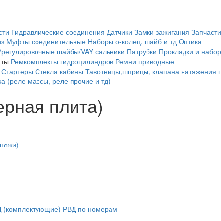
сти
Гидравлические соединения
Датчики
Замки зажигания
Запчасти
из
Муфты соединительные
Наборы о-колец, шайб и тд
Оптика
/регулировочные шайбы/VAY сальники
Патрубки
Прокладки и набор
нты
Ремкомплекты гидроцилиндров
Ремни приводные
Стартеры
Стекла кабины
Тавотницы,шприцы, клапана натяжения 
а (реле массы, реле прочие и тд)
ерная плита)
 ножи)
 (комплектующие)
РВД по номерам