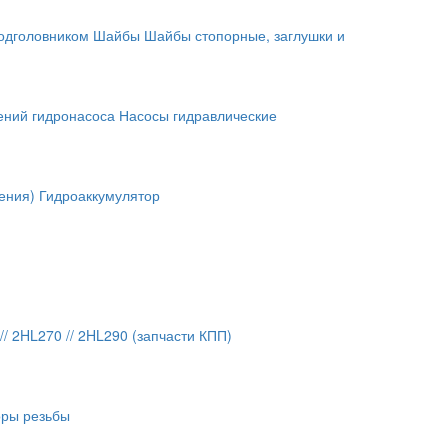
подголовником
Шайбы
Шайбы стопорные, заглушки и
ений гидронасоса
Насосы гидравлические
ения)
Гидроаккумулятор
// 2HL270 // 2HL290 (запчасти КПП)
оры резьбы