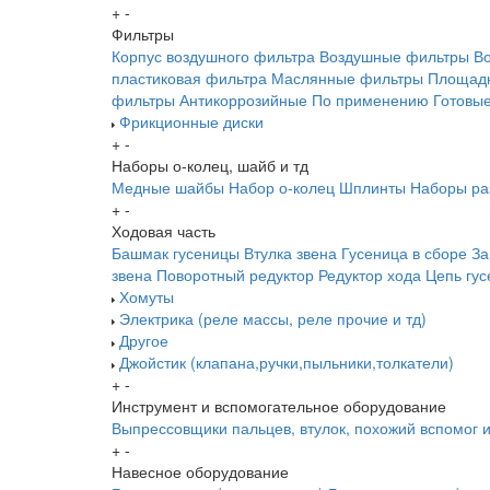
+
-
Фильтры
Корпус воздушного фильтра
Воздушные фильтры
В
пластиковая фильтра
Маслянные фильтры
Площадк
фильтры
Антикоррозийные
По применению
Готовы
Фрикционные диски
+
-
Наборы о-колец, шайб и тд
Медные шайбы
Набор о-колец
Шплинты
Наборы ра
+
-
Ходовая часть
Башмак гусеницы
Втулка звена
Гусеница в сборе
За
звена
Поворотный редуктор
Редуктор хода
Цепь гу
Хомуты
Электрика (реле массы, реле прочие и тд)
Другое
Джойстик (клапана,ручки,пыльники,толкатели)
+
-
Инструмент и вспомогательное оборудование
Выпрессовщики пальцев, втулок, похожий вспомог 
+
-
Навесное оборудование