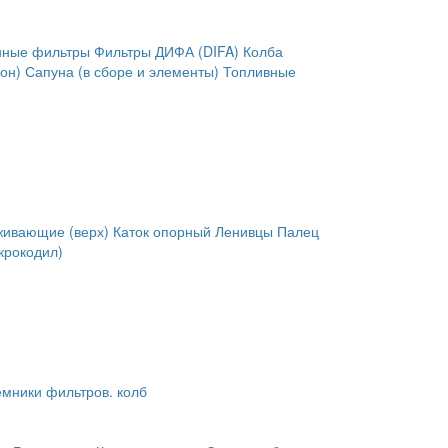
нные фильтры
Фильтры ДИФА (DIFA)
Колба
он)
Сапуна (в сборе и элементы)
Топливные
живающие (верх)
Каток опорный
Ленивцы
Палец
крокодил)
мники фильтров. колб