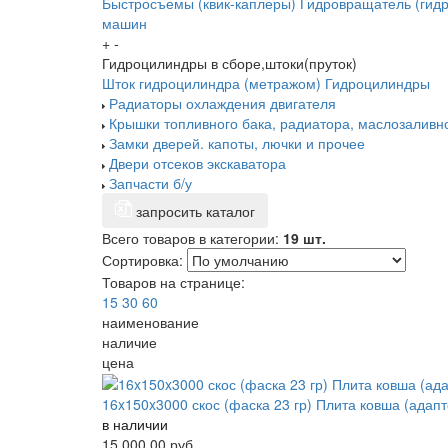
Быстросъемы (квик-каплеры)
Гидровращатель (гидр
машин
+
-
Гидроцилиндры в сборе,штоки(пруток)
Шток гидроцилиндра (метражом)
Гидроцилиндры
Радиаторы охлаждения двигателя
Крышки топливного бака, радиатора, маслозаливн
Замки дверей. капоты, лючки и прочее
Двери отсеков экскаватора
Запчасти б/у
запросить каталог
Всего товаров в категории:
19 шт.
Сортировка:
Товаров на странице:
15
30
60
наименование
наличие
цена
16x150x3000 скос (фаска 23 гр) Плита ковша (адап
в наличии
15 000.00
руб.