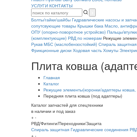
УСЛУГИ
КОНТАКТЫ
Болты/гайки/шайбы
Гидравлические насосы и запча
сопутсвующие товары
Крышки бака
Масло, антифр
ОПУ (опорно-поворотное устройсво)
Пальцы/втулки
(комплектующие)
РВД по номерам
Режущие элеме
Рукав МБС (маслобензостойкий)
Спираль защитная
Фрикционные диски
Ходовая часть
Хомуты
Электрик
Плита ковша (адапт
Главная
Каталог
Режущие элементы(коронки/адаптеры ковша,
Передняя плита ковша (под адаптеры)
Каталог запчастей для спецтехники
в наличии и под заказ
+
-
РВД/Фитинги/Переходники/Защита
Спираль защитная
Гидравлические соединения
РВД
+
-