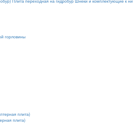
обур)
Плита переходная на гидробур
Шнеки и комплектующие к н
ой горловины
терная плита)