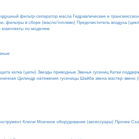
оздушный фильтр-сепаратор масла
Гидравлические и трансмиссио
и, фильтры в сборе (масло/топливо)
Предочиститель воздуха (цикл
е комплекты по моделям
зные
щита катка (цепи)
Звезды приводные
Звенья гусениц
Катки поддер
сеничная
Цилиндр натяжения гусеницы
Шайба звена
мастер-звено (
инструмент
Ключи
Моечное оборудование (аксессуары)
Прочее
Съе