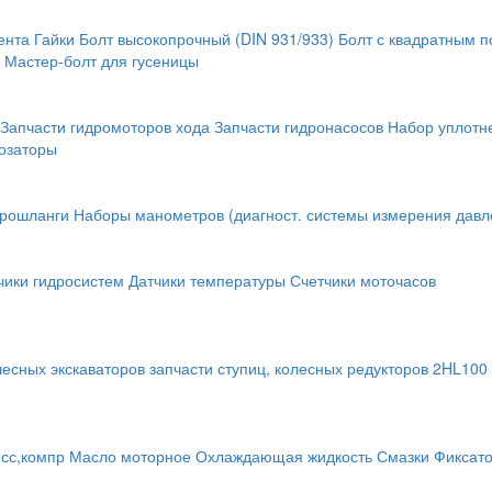
ента
Гайки
Болт высокопрочный (DIN 931/933)
Болт с квадратным 
Мастер-болт для гусеницы
Запчасти гидромоторов хода
Запчасти гидронасосов
Набор уплотн
озаторы
крошланги
Наборы манометров (диагност. системы измерения давл
чики гидросистем
Датчики температуры
Счетчики моточасов
лесных экскаваторов
запчасти ступиц, колесных редукторов
2HL100 
исс,компр
Масло моторное
Охлаждающая жидкость
Смазки
Фиксат