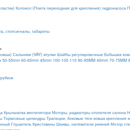
ластик)
Колокол (Плита переходная для крепления) гидронасоса
П
та, стопсигналы, габариты
и
ковша)
Сальники (VAY) втулки
Шайбы регулировочные
Бобышка ков
и
50-55mm
60-65mm
45mm
100-105-110
90-95MM
40mm
70-75MM
рубков
да
Крыльчатка вентилятора
Моторы, радиаторы отопителя салона
Н
ты
Тормозные цилиндры
Трапеции, боковые тяги ковша крепления 
янный
Глушитель
Крестовины
Шкивы, натяжители ремней
Мотор сте
одшипники