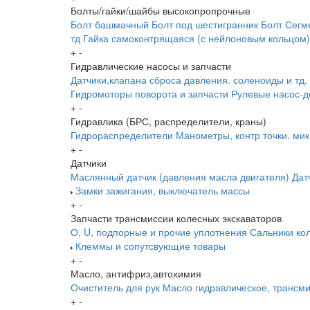
Болты/гайки/шайбы высокопропрочные
Болт башмачный
Болт под шестигранник
Болт Сегм
тд
Гайка самоконтрящаяся (с нейлоновым кольцом)
+
-
Гидравлические насосы и запчасти
Датчики,клапана сброса давления. соленоиды и тд.
Гидромоторы поворота и запчасти
Рулевые насос-д
+
-
Гидравлика (БРС, распределители, краны)
Гидрораспределители
Манометры, контр точки. ми
+
-
Датчики
Маслянный датчик (давления масла двигателя)
Дат
Замки зажигания, выключатель массы
+
-
Запчасти трансмиссии колесных экскаваторов
О, U, подпорные и прочие уплотнения
Сальники ко
Клеммы и сопутсвующие товары
+
-
Масло, антифриз,автохимия
Очиститель для рук
Масло гидравлическое, трансм
+
-