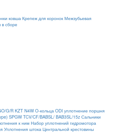
онки ковша
Крепеж для коронок
Межзубьевая
 в сборе
GO/G/R
KZT
N4W
O-кольца
ODI уплотнение поршня
ype)
SPGW
TCV/CF/BABSL/ BAB3SL/15z Сальники
отнения к ним
Набор уплотнений гидромотора
ля
Уплотнения штока
Центральной крестовины