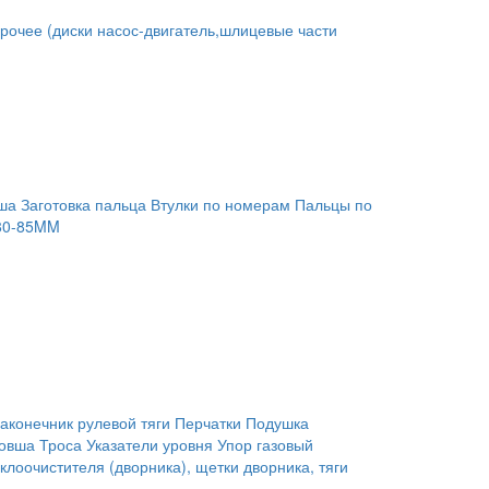
рочее (диски насос-двигатель,шлицевые части
ша
Заготовка пальца
Втулки по номерам
Пальцы по
80-85MM
аконечник рулевой тяги
Перчатки
Подушка
ковша
Троса
Указатели уровня
Упор газовый
клоочистителя (дворника), щетки дворника, тяги