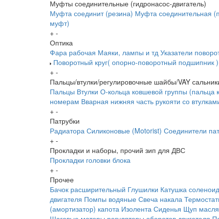
Муфты соединительные (гидронасос-двигатель)
Муфта соединит (резина)
Муфта соединительная (п
муфт)
+
-
Оптика
Фара рабочая
Маяки, лампы и тд
Указатели поворо
Поворотный круг( опорно-поворотный подшипник )
+
-
Пальцы/втулки/регулировочные шайбы/VAY сальник
Пальцы
Втулки
О-кольца ковшевой группы (пальца 
номерам
Вварная нижняя часть рукояти со втулкам
+
-
Патрубки
Радиатора
Силиконовые (Motorist)
Соединители пат
+
-
Прокладки и наборы, прочий зип для ДВС
Прокладки головки блока
+
-
Прочее
Бачок расширительный
Глушилки
Катушка соленои
двигателя
Помпы водяные
Свеча накала
Термоста
(амортизатор) капота
Изолента
Сиденья
Щуп масл
Шаговые моторы,регуляторы оборотов двигателя
П