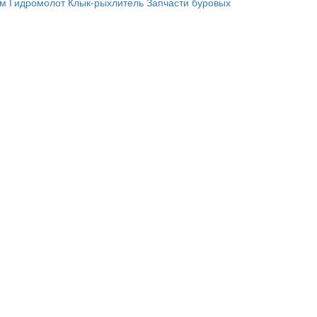
им
Гидромолот
Клык-рыхлитель
Запчасти буровых