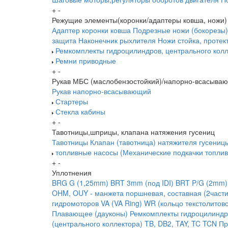
+
-
Режущие элементы(коронки/адаптеры ковша, ножи)
Адаптер коронки ковша
Подрезные ножи (бокорезы)
защита
Наконечник рыхлителя
Ножи
стойка, протек
Ремкомплекты гидроцилиндров, центрального колл
Ремни приводные
+
-
Рукав МБС (маслобензостойкий)/напорно-всасыва
Рукав напорно-всасывающий
Стартеры
Стекла кабины
+
-
Тавотницы,шприцы, клапана натяжения гусениц
Тавотницы
Клапан (тавотница) натяжителя гусениц
топливные насосы (Механические подкачки топлив
+
-
Уплотнения
BRG G (1,25mm)
BRT 3mm (под IDI)
BRT P/G (2mm)
OHM, OUY - манжета поршневая, составная (2части
гидромоторов
VA (VA Ring)
WR (кольцо текстолитов
Плавающее (дауконы)
Ремкомплекты гидроцилиндр
(центрального коллектора)
TB, DB2, TAY, TC
TCN
Пр