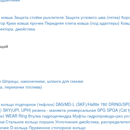
 ковша
Защита стойки рыхлителя
Защита углового шва (пятка)
Кор
тор
Крюк ковша
прочее
Передняя плита ковша (под адаптеры)
Ковш
ектора, джойстика
ющий
ы
Шприцы, наконечники, шланги для смазки
а, перекачки топлива)
 кольцо подпорное (тефлон)
DAS/MD-L (SKF)/Hallite 780
DRING/SP
)
SKY(UPI, UPH) резина - манжета универсальная
SPG
SPGA (Cat t
ое) WEAR Ring
Втулка гидроцилиндра
Муфты гидропровода+рез упл
ов
Стальное кольцо поршня
Уплотнения джойстика, распределите
очее
D-кольца
Пружинное стопорное кольцо