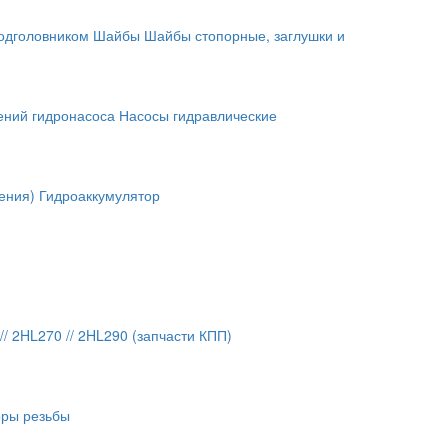
подголовником
Шайбы
Шайбы стопорные, заглушки и
ений гидронасоса
Насосы гидравлические
ения)
Гидроаккумулятор
// 2HL270 // 2HL290 (запчасти КПП)
оры резьбы