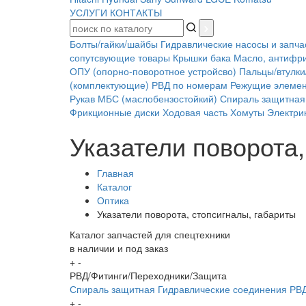
УСЛУГИ
КОНТАКТЫ
Болты/гайки/шайбы
Гидравлические насосы и запча
сопутсвующие товары
Крышки бака
Масло, антифр
ОПУ (опорно-поворотное устройсво)
Пальцы/втулки
(комплектующие)
РВД по номерам
Режущие элеме
Рукав МБС (маслобензостойкий)
Спираль защитная
Фрикционные диски
Ходовая часть
Хомуты
Электрик
Указатели поворота,
Главная
Каталог
Оптика
Указатели поворота, стопсигналы, габариты
Каталог запчастей для спецтехники
в наличии и под заказ
+
-
РВД/Фитинги/Переходники/Защита
Спираль защитная
Гидравлические соединения
РВД
+
-