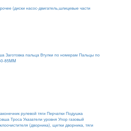
рочее (диски насос-двигатель,шлицевые части
ша
Заготовка пальца
Втулки по номерам
Пальцы по
80-85MM
аконечник рулевой тяги
Перчатки
Подушка
ковша
Троса
Указатели уровня
Упор газовый
клоочистителя (дворника), щетки дворника, тяги