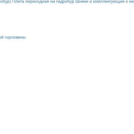
обур)
Плита переходная на гидробур
Шнеки и комплектующие к н
ой горловины