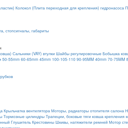
ластик)
Колокол (Плита переходная для крепления) гидронасоса
П
та, стопсигналы, габариты
и
ковша)
Сальники (VAY) втулки
Шайбы регулировочные
Бобышка ков
и
50-55mm
60-65mm
45mm
100-105-110
90-95MM
40mm
70-75MM
рубков
да
Крыльчатка вентилятора
Моторы, радиаторы отопителя салона
Н
ты
Тормозные цилиндры
Трапеции, боковые тяги ковша крепления 
янный
Глушитель
Крестовины
Шкивы, натяжители ремней
Мотор сте
одшипники