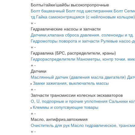
Болты/гайки/шайбы высокопропрочные
Болт башмачный
Болт под шестигранник
Болт Сегм
тд
Гайка самоконтрящаяся (с нейлоновым кольцом)
+
-
Гидравлические насосы и запчасти
Датчики,клапана сброса давления. соленоиды и тд.
Гидромоторы поворота и запчасти
Рулевые насос-д
+
-
Гидравлика (БРС, распределители, краны)
Гидрораспределители
Манометры, контр точки. ми
+
-
Датчики
Маслянный датчик (давления масла двигателя)
Дат
Замки зажигания, выключатель массы
+
-
Запчасти трансмиссии колесных экскаваторов
О, U, подпорные и прочие уплотнения
Сальники ко
Клеммы и сопутсвующие товары
+
-
Масло, антифриз,автохимия
Очиститель для рук
Масло гидравлическое, трансм
+
-