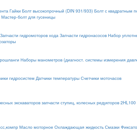
ента
Гайки
Болт высокопрочный (DIN 931/933)
Болт с квадратным 
Мастер-болт для гусеницы
Запчасти гидромоторов хода
Запчасти гидронасосов
Набор уплотн
озаторы
крошланги
Наборы манометров (диагност. системы измерения давл
чики гидросистем
Датчики температуры
Счетчики моточасов
лесных экскаваторов
запчасти ступиц, колесных редукторов
2HL100 
исс,компр
Масло моторное
Охлаждающая жидкость
Смазки
Фиксат