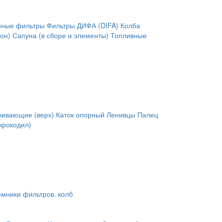
нные фильтры
Фильтры ДИФА (DIFA)
Колба
он)
Сапуна (в сборе и элементы)
Топливные
живающие (верх)
Каток опорный
Ленивцы
Палец
крокодил)
мники фильтров. колб