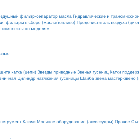
оздушный фильтр-сепаратор масла
Гидравлические и трансмиссио
и, фильтры в сборе (масло/топливо)
Предочиститель воздуха (цикл
е комплекты по моделям
зные
щита катка (цепи)
Звезды приводные
Звенья гусениц
Катки поддер
сеничная
Цилиндр натяжения гусеницы
Шайба звена
мастер-звено (
инструмент
Ключи
Моечное оборудование (аксессуары)
Прочее
Съе