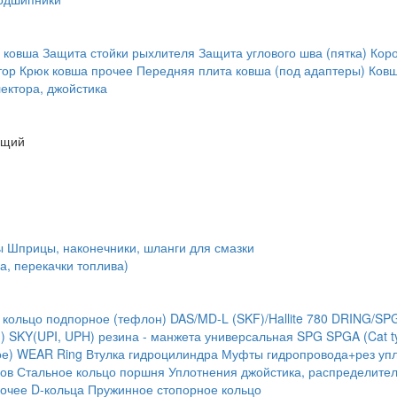
 ковша
Защита стойки рыхлителя
Защита углового шва (пятка)
Кор
тор
Крюк ковша
прочее
Передняя плита ковша (под адаптеры)
Ковш
ектора, джойстика
ющий
ы
Шприцы, наконечники, шланги для смазки
а, перекачки топлива)
 кольцо подпорное (тефлон)
DAS/MD-L (SKF)/Hallite 780
DRING/SP
)
SKY(UPI, UPH) резина - манжета универсальная
SPG
SPGA (Cat t
ое) WEAR Ring
Втулка гидроцилиндра
Муфты гидропровода+рез упл
ов
Стальное кольцо поршня
Уплотнения джойстика, распределите
очее
D-кольца
Пружинное стопорное кольцо