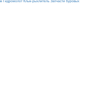
им
Гидромолот
Клык-рыхлитель
Запчасти буровых