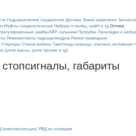
сти
Гидравлические соединения
Датчики
Замки зажигания
Запчасти
из
Муфты соединительные
Наборы о-колец, шайб и тд
Оптика
/регулировочные шайбы/VAY сальники
Патрубки
Прокладки и набор
нты
Ремкомплекты гидроцилиндров
Ремни приводные
Стартеры
Стекла кабины
Тавотницы,шприцы, клапана натяжения 
а (реле массы, реле прочие и тд)
 стопсигналы, габариты
 (комплектующие)
РВД по номерам