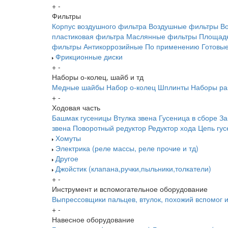
+
-
Фильтры
Корпус воздушного фильтра
Воздушные фильтры
В
пластиковая фильтра
Маслянные фильтры
Площадк
фильтры
Антикоррозийные
По применению
Готовы
Фрикционные диски
+
-
Наборы о-колец, шайб и тд
Медные шайбы
Набор о-колец
Шплинты
Наборы ра
+
-
Ходовая часть
Башмак гусеницы
Втулка звена
Гусеница в сборе
За
звена
Поворотный редуктор
Редуктор хода
Цепь гу
Хомуты
Электрика (реле массы, реле прочие и тд)
Другое
Джойстик (клапана,ручки,пыльники,толкатели)
+
-
Инструмент и вспомогательное оборудование
Выпрессовщики пальцев, втулок, похожий вспомог 
+
-
Навесное оборудование