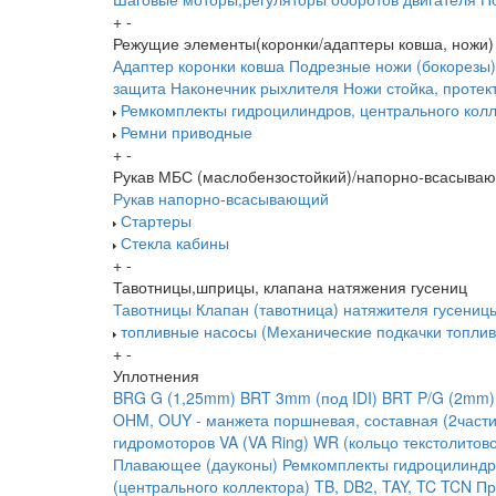
+
-
Режущие элементы(коронки/адаптеры ковша, ножи)
Адаптер коронки ковша
Подрезные ножи (бокорезы)
защита
Наконечник рыхлителя
Ножи
стойка, протек
Ремкомплекты гидроцилиндров, центрального колл
Ремни приводные
+
-
Рукав МБС (маслобензостойкий)/напорно-всасыва
Рукав напорно-всасывающий
Стартеры
Стекла кабины
+
-
Тавотницы,шприцы, клапана натяжения гусениц
Тавотницы
Клапан (тавотница) натяжителя гусениц
топливные насосы (Механические подкачки топлив
+
-
Уплотнения
BRG G (1,25mm)
BRT 3mm (под IDI)
BRT P/G (2mm)
OHM, OUY - манжета поршневая, составная (2части
гидромоторов
VA (VA Ring)
WR (кольцо текстолитов
Плавающее (дауконы)
Ремкомплекты гидроцилиндр
(центрального коллектора)
TB, DB2, TAY, TC
TCN
Пр