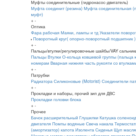
Муфты соединительные (гидронасос-двигатель)
Муфта соединит (резина)
Муфта соединительная (п
муфт)
+
-
Оптика
Фара рабочая
Маяки, лампы и тд
Указатели поворо
Поворотный круг( опорно-поворотный подшипник )
+
-
Пальцы/втулки/регулировочные шайбы/VAY сальник
Пальцы
Втулки
О-кольца ковшевой группы (пальца 
номерам
Вварная нижняя часть рукояти со втулкам
+
-
Патрубки
Радиатора
Силиконовые (Motorist)
Соединители пат
+
-
Прокладки и наборы, прочий зип для ДВС
Прокладки головки блока
+
-
Прочее
Бачок расширительный
Глушилки
Катушка соленои
двигателя
Помпы водяные
Свеча накала
Термоста
(амортизатор) капота
Изолента
Сиденья
Щуп масл
Шаговые моторы,регуляторы оборотов двигателя
П