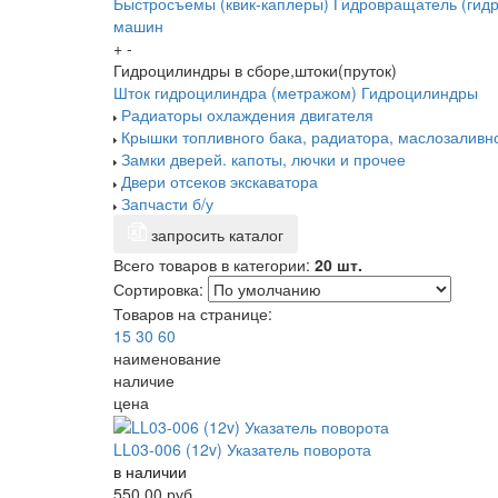
Быстросъемы (квик-каплеры)
Гидровращатель (гидр
машин
+
-
Гидроцилиндры в сборе,штоки(пруток)
Шток гидроцилиндра (метражом)
Гидроцилиндры
Радиаторы охлаждения двигателя
Крышки топливного бака, радиатора, маслозаливн
Замки дверей. капоты, лючки и прочее
Двери отсеков экскаватора
Запчасти б/у
запросить каталог
Всего товаров в категории:
20 шт.
Сортировка:
Товаров на странице:
15
30
60
наименование
наличие
цена
LL03-006 (12v) Указатель поворота
в наличии
550.00
руб.