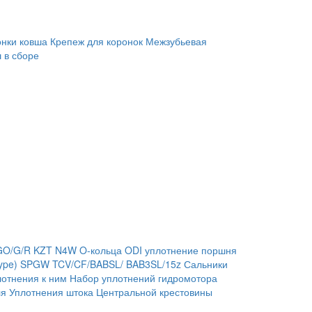
онки ковша
Крепеж для коронок
Межзубьевая
 в сборе
GO/G/R
KZT
N4W
O-кольца
ODI уплотнение поршня
ype)
SPGW
TCV/CF/BABSL/ BAB3SL/15z Сальники
отнения к ним
Набор уплотнений гидромотора
ля
Уплотнения штока
Центральной крестовины