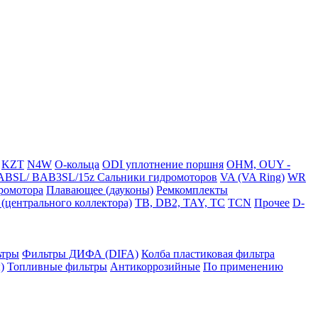
KZT
N4W
O-кольца
ODI уплотнение поршня
OHM, OUY -
BSL/ BAB3SL/15z Сальники гидромоторов
VA (VA Ring)
WR
ромотора
Плавающее (дауконы)
Ремкомплекты
(центрального коллектора)
TB, DB2, TAY, TC
TCN
Прочее
D-
ьтры
Фильтры ДИФА (DIFA)
Колба пластиковая фильтра
)
Топливные фильтры
Антикоррозийные
По применению