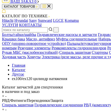
ВАШ ЗАКАЗ
0
КАТАЛОГ ТОВАРОВ
КАТАЛОГ ПО ТЕХНИКЕ
Hitachi
Hyundai
Sany
Sunward
LGCE
Komatsu
УСЛУГИ
КОНТАКТЫ
Болты/гайки/шайбы
Гидравлические насосы и запчасти
Гидрав
Крышки бака
Масло, антифриз
Муфты соединительные
Наборы
ОПУ (опорно-поворотное устройсво)
Пальцы/втулки/регулиро
номерам
Режущие элементы
Ремкомплекты гидроцилиндров
Р
Рукав МБС (маслобензостойкий)
Спираль защитная
Стартеры
С
Ходовая часть
Хомуты
Электрика (реле массы, реле прочие и тд
Главная
Каталог
Другое
ex100/ex120 цилиндр натяжения
Каталог запчастей для спецтехники
в наличии и под заказ
+
-
РВД/Фитинги/Переходники/Защита
Спираль защитная
Гидравлические соединения
РВД (комплект
+
-