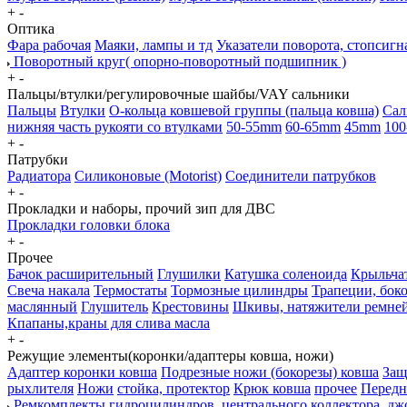
+
-
Оптика
Фара рабочая
Маяки, лампы и тд
Указатели поворота, стопсигн
Поворотный круг( опорно-поворотный подшипник )
+
-
Пальцы/втулки/регулировочные шайбы/VAY сальники
Пальцы
Втулки
О-кольца ковшевой группы (пальца ковша)
Сал
нижняя часть рукояти со втулками
50-55mm
60-65mm
45mm
100
+
-
Патрубки
Радиатора
Силиконовые (Motorist)
Соединители патрубков
+
-
Прокладки и наборы, прочий зип для ДВС
Прокладки головки блока
+
-
Прочее
Бачок расширительный
Глушилки
Катушка соленоида
Крыльчат
Свеча накала
Термостаты
Тормозные цилиндры
Трапеции, бок
маслянный
Глушитель
Крестовины
Шкивы, натяжители ремне
Кпапаны,краны для слива масла
+
-
Режущие элементы(коронки/адаптеры ковша, ножи)
Адаптер коронки ковша
Подрезные ножи (бокорезы) ковша
Защ
рыхлителя
Ножи
стойка, протектор
Крюк ковша
прочее
Передн
Ремкомплекты гидроцилиндров, центрального коллектора, дж