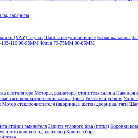
алы, габариты
ьники (VAY) втулки
Шайбы регулировочные
Бобышка ковша
За
-105-110
90-95MM
40mm
70-75MM
80-85MM
ка вентилятора
Моторы, радиаторы отопителя салона
Наконечни
овые тяги ковша крепления ковша
Троса
Указатели уровня
Упор г
й
Мотор стеклоочистителя (дворника), щетки дворника, тяги
Шаг
ита стойки рыхлителя
Защита углового шва (пятка)
Коронки ков
яя плита ковша (под адаптеры)
Ковш в сборе
ойстика