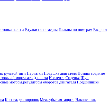
готовка пальца
Втулки по номерам
Пальцы по номерам
Вварная
к рулевой тяги
Перчатки
Подушка двигателя
Помпы водяные
азовый (амортизатор) капота
Изолента
Сиденья
Щуп
овые моторы,регуляторы оборотов двигателя
Подшипники
ша
Крепеж для коронок
Межзубьевая защита
Наконечник