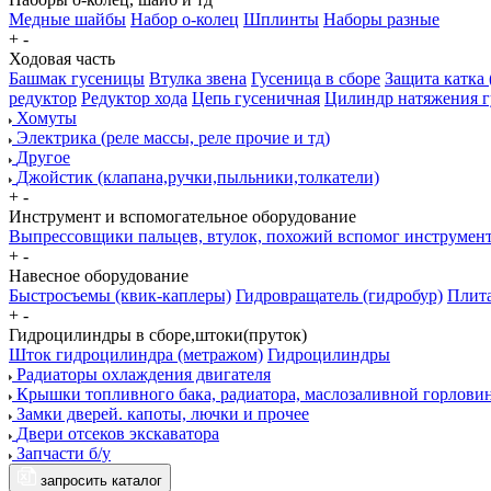
Медные шайбы
Набор о-колец
Шплинты
Наборы разные
+
-
Ходовая часть
Башмак гусеницы
Втулка звена
Гусеница в сборе
Защита катка 
редуктор
Редуктор хода
Цепь гусеничная
Цилиндр натяжения 
Хомуты
Электрика (реле массы, реле прочие и тд)
Другое
Джойстик (клапана,ручки,пыльники,толкатели)
+
-
Инструмент и вспомогательное оборудование
Выпрессовщики пальцев, втулок, похожий вспомог инструмен
+
-
Навесное оборудование
Быстросъемы (квик-каплеры)
Гидровращатель (гидробур)
Плита
+
-
Гидроцилиндры в сборе,штоки(пруток)
Шток гидроцилиндра (метражом)
Гидроцилиндры
Радиаторы охлаждения двигателя
Крышки топливного бака, радиатора, маслозаливной горлови
Замки дверей. капоты, лючки и прочее
Двери отсеков экскаватора
Запчасти б/у
запросить каталог