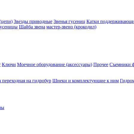
(цепи)
Звезды приводные
Звенья гусениц
Катки поддерживающие
гусеницы
Шайба звена
мастер-звено (крокодил)
т
Ключи
Моечное оборудование (аксессуары)
Прочее
Съемники ф
 переходная на гидробур
Шнеки и комплектующие к ним
Гидро
ны