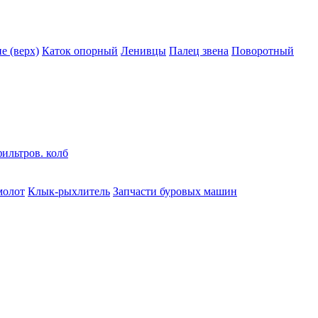
 (верх)
Каток опорный
Ленивцы
Палец звена
Поворотный
ильтров. колб
молот
Клык-рыхлитель
Запчасти буровых машин