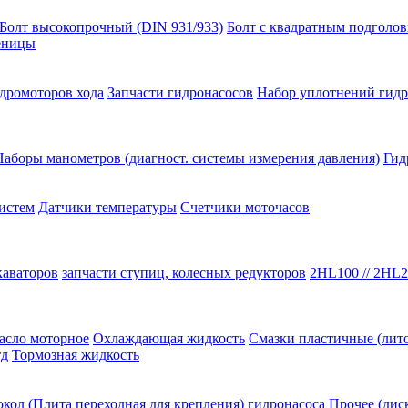
Болт высокопрочный (DIN 931/933)
Болт с квадратным подголо
сеницы
идромоторов хода
Запчасти гидронасосов
Набор уплотнений гидр
Наборы манометров (диагност. системы измерения давления)
Гид
истем
Датчики температуры
Счетчики моточасов
каваторов
запчасти ступиц, колесных редукторов
2HL100 // 2HL2
асло моторное
Охлаждающая жидкость
Смазки пластичные (лито
тд
Тормозная жидкость
кол (Плита переходная для крепления) гидронасоса
Прочее (дис