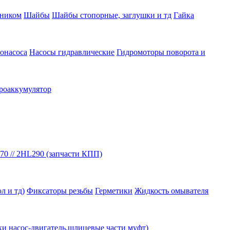
вником
Шайбы
Шайбы стопорные, заглушки и тд
Гайка
онасоса
Насосы гидравлические
Гидромоторы поворота и
роаккумулятор
70 // 2HL290 (запчасти КПП)
л и тд)
Фиксаторы резьбы
Герметики
Жидкость омывателя
ки насос-двигатель,шлицевые части муфт)