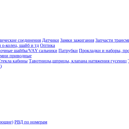
лические соединения
Датчики
Замки зажигания
Запчасти трансм
 о-колец, шайб и тд
Оптика
вочные шайбы/VAY сальники
Патрубки
Прокладки и наборы, пр
емни приводные
текла кабины
Тавотницы,шприцы, клапана натяжения гусениц
)
ующие)
РВД по номерам