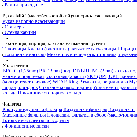
Ремни приводные
+
-
Рукав МБС (маслобензостойкий)/напорно-всасывающий
Рукав напорно-всасывающий
Стартеры
Стекла кабины
+
-
Тавотницы,шприцы, клапана натяжения гусениц
Тавотницы
Клапан (тавотница) натяжителя гусеницы
Шприцы, 
топливные насосы (Механические подкачки топлива, перекач
+
-
Уплотнения
BRG G (1,25mm)
BRT 3mm (под IDI)
BRT P/G (2mm) кольцо под
манжета поршневая, составная (2части)
SKY(UPI, UPH) резина 
(кольцо текстолитовое) WEAR Ring
Втулка гидроцилиндра
Муф
гидроцилиндров
Стальное кольцо поршня
Уплотнения джойсти
кольца
Пружинное стопорное кольцо
+
-
Фильтры
Корпус воздушного фильтра
Воздушные фильтры
Воздушный фи
Маслянные фильтры
Площадки, фильтры в сборе (масло/топлив
Готовые комплекты по моделям
Фрикционные диски
+
-
Наборы о-колец, шайб и тд