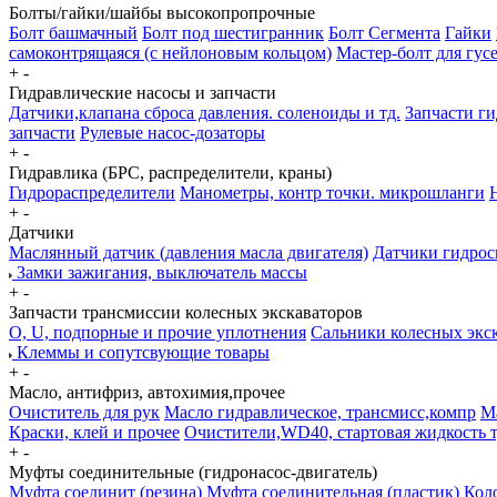
Болты/гайки/шайбы высокопропрочные
Болт башмачный
Болт под шестигранник
Болт Сегмента
Гайки
самоконтрящаяся (с нейлоновым кольцом)
Мастер-болт для гу
+
-
Гидравлические насосы и запчасти
Датчики,клапана сброса давления. соленоиды и тд.
Запчасти г
запчасти
Рулевые насос-дозаторы
+
-
Гидравлика (БРС, распределители, краны)
Гидрораспределители
Манометры, контр точки. микрошланги
+
-
Датчики
Маслянный датчик (давления масла двигателя)
Датчики гидрос
Замки зажигания, выключатель массы
+
-
Запчасти трансмиссии колесных экскаваторов
О, U, подпорные и прочие уплотнения
Сальники колесных экс
Клеммы и сопутсвующие товары
+
-
Масло, антифриз, автохимия,прочее
Очиститель для рук
Масло гидравлическое, трансмисс,компр
М
Краски, клей и прочее
Очистители,WD40, стартовая жидкость 
+
-
Муфты соединительные (гидронасос-двигатель)
Муфта соединит (резина)
Муфта соединительная (пластик)
Коло