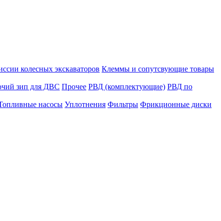
иссии колесных экскаваторов
Клеммы и сопутсвующие товары
очий зип для ДВС
Прочее
РВД (комплектующие)
РВД по
Топливные насосы
Уплотнения
Фильтры
Фрикционные диски