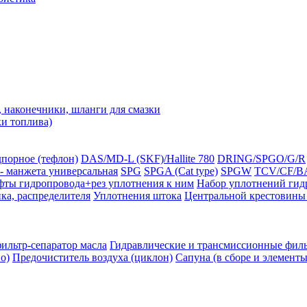
наконечники, шланги для смазки
ки топлива)
порное (тефлон)
DAS/MD-L (SKF)/Hallite 780
DRING/SPGO/G/R
- манжета универсальная
SPG
SPGA (Cat type)
SPGW
TCV/CF/BA
ты гидропровода+рез уплотнения к ним
Набор уплотнений гид
ка, распределителя
Уплотнения штока
Центральной крестовины 
льтр-сепаратор масла
Гидравлические и трансмиссионные фил
о)
Предочиститель воздуха (циклон)
Сапуна (в сборе и элементы