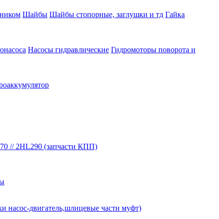
вником
Шайбы
Шайбы стопорные, заглушки и тд
Гайка
онасоса
Насосы гидравлические
Гидромоторы поворота и
роаккумулятор
70 // 2HL290 (запчасти КПП)
бы
ки насос-двигатель,шлицевые части муфт)