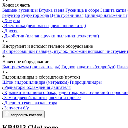
Ходовая часть
Башмак гусеницы
Втулка звена
Гусеница в сборе
Защита катка 
редуктор
Редуктор хода
Цепь гусеничная
Цилиндр натяжения 
Хомуты
Электрика (реле массы, реле прочие и тд)
Другое
Джойстик (клапана,ручки,пыльники,толкатели)
+
-
Инструмент и вспомогательное оборудование
Выпрессовщики пальцев, втулок, похожий вспомог инструмен
+
-
Навесное оборудование
Быстросъемы (квик-каплеры)
Гидровращатель (гидробур)
Плита
+
-
Гидроцилиндры в сборе,штоки(пруток)
Шток гидроцилиндра (метражом)
Гидроцилиндры
Радиаторы охлаждения двигателя
Крышки топливного бака, радиатора, маслозаливной горлови
Замки дверей. капоты, лючки и прочее
Двери отсеков экскаватора
Запчасти б/у
запросить каталог
KB4813 (24v) реле