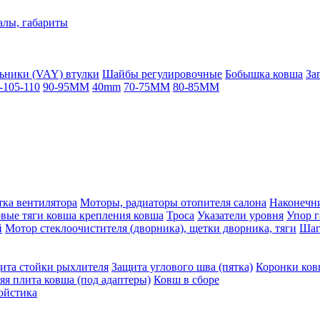
алы, габариты
ьники (VAY) втулки
Шайбы регулировочные
Бобышка ковша
За
-105-110
90-95MM
40mm
70-75MM
80-85MM
ка вентилятора
Моторы, радиаторы отопителя салона
Наконечни
овые тяги ковша крепления ковша
Троса
Указатели уровня
Упор г
й
Мотор стеклоочистителя (дворника), щетки дворника, тяги
Шаг
ита стойки рыхлителя
Защита углового шва (пятка)
Коронки ков
яя плита ковша (под адаптеры)
Ковш в сборе
ойстика