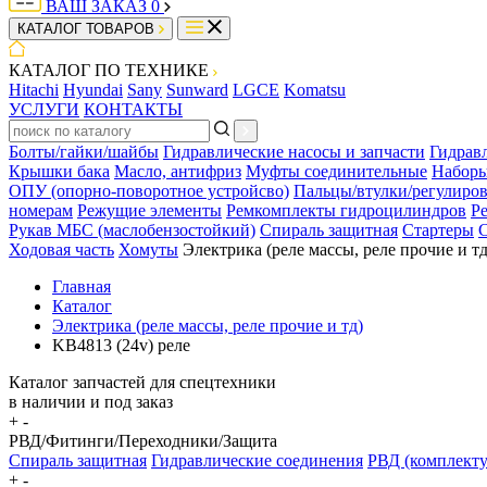
ВАШ ЗАКАЗ
0
КАТАЛОГ ТОВАРОВ
КАТАЛОГ ПО ТЕХНИКЕ
Hitachi
Hyundai
Sany
Sunward
LGCE
Komatsu
УСЛУГИ
КОНТАКТЫ
Болты/гайки/шайбы
Гидравлические насосы и запчасти
Гидрав
Крышки бака
Масло, антифриз
Муфты соединительные
Наборы
ОПУ (опорно-поворотное устройсво)
Пальцы/втулки/регулиро
номерам
Режущие элементы
Ремкомплекты гидроцилиндров
Р
Рукав МБС (маслобензостойкий)
Спираль защитная
Стартеры
С
Ходовая часть
Хомуты
Электрика (реле массы, реле прочие и тд
Главная
Каталог
Электрика (реле массы, реле прочие и тд)
KB4813 (24v) реле
Каталог запчастей для спецтехники
в наличии и под заказ
+
-
РВД/Фитинги/Переходники/Защита
Спираль защитная
Гидравлические соединения
РВД (комплект
+
-