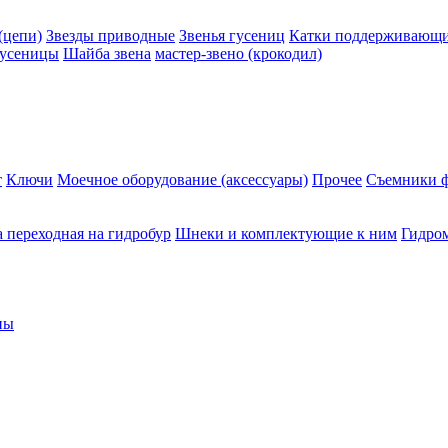
(цепи)
Звезды приводные
Звенья гусениц
Катки поддерживающие
гусеницы
Шайба звена
мастер-звено (крокодил)
т
Ключи
Моечное оборудование (аксессуары)
Прочее
Съемники ф
 переходная на гидробур
Шнеки и комплектующие к ним
Гидро
ны