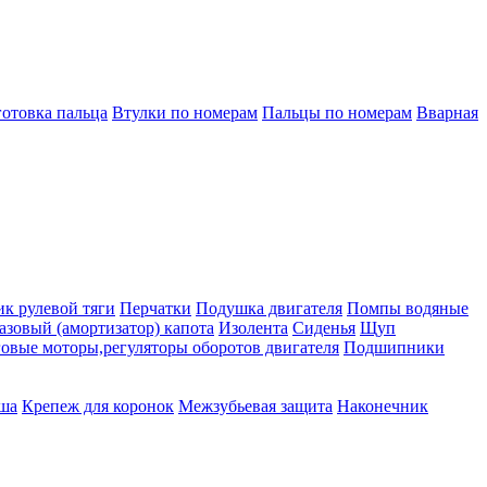
готовка пальца
Втулки по номерам
Пальцы по номерам
Вварная
к рулевой тяги
Перчатки
Подушка двигателя
Помпы водяные
азовый (амортизатор) капота
Изолента
Сиденья
Щуп
овые моторы,регуляторы оборотов двигателя
Подшипники
ша
Крепеж для коронок
Межзубьевая защита
Наконечник