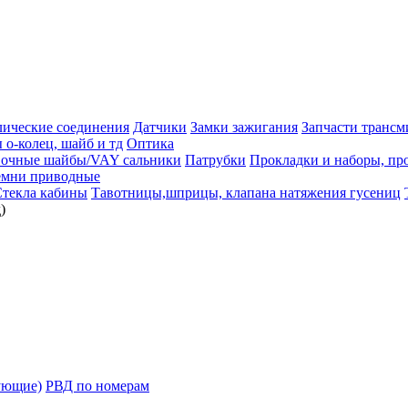
лические соединения
Датчики
Замки зажигания
Запчасти трансм
 о-колец, шайб и тд
Оптика
вочные шайбы/VAY сальники
Патрубки
Прокладки и наборы, пр
емни приводные
текла кабины
Тавотницы,шприцы, клапана натяжения гусениц
)
ующие)
РВД по номерам