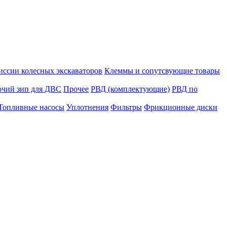
иссии колесных экскаваторов
Клеммы и сопутсвующие товары
очий зип для ДВС
Прочее
РВД (комплектующие)
РВД по
Топливные насосы
Уплотнения
Фильтры
Фрикционные диски