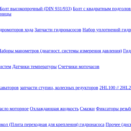
Болт высокопрочный (DIN 931/933)
Болт с квадратным подголо
сеницы
идромоторов хода
Запчасти гидронасосов
Набор уплотнений гидр
Наборы манометров (диагност. системы измерения давления)
Гид
истем
Датчики температуры
Счетчики моточасов
каваторов
запчасти ступиц, колесных редукторов
2HL100 // 2HL2
асло моторное
Охлаждающая жидкость
Смазки
Фиксаторы резь
кол (Плита переходная для крепления) гидронасоса
Прочее (дис