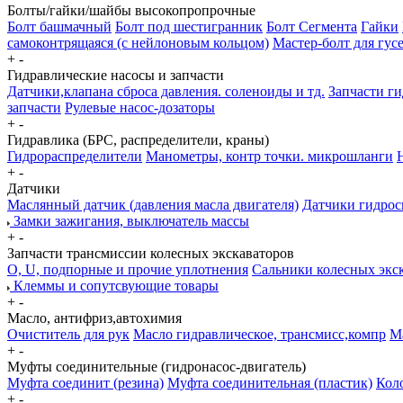
Болты/гайки/шайбы высокопропрочные
Болт башмачный
Болт под шестигранник
Болт Сегмента
Гайки
самоконтрящаяся (с нейлоновым кольцом)
Мастер-болт для гу
+
-
Гидравлические насосы и запчасти
Датчики,клапана сброса давления. соленоиды и тд.
Запчасти г
запчасти
Рулевые насос-дозаторы
+
-
Гидравлика (БРС, распределители, краны)
Гидрораспределители
Манометры, контр точки. микрошланги
+
-
Датчики
Маслянный датчик (давления масла двигателя)
Датчики гидрос
Замки зажигания, выключатель массы
+
-
Запчасти трансмиссии колесных экскаваторов
О, U, подпорные и прочие уплотнения
Сальники колесных экс
Клеммы и сопутсвующие товары
+
-
Масло, антифриз,автохимия
Очиститель для рук
Масло гидравлическое, трансмисс,компр
М
+
-
Муфты соединительные (гидронасос-двигатель)
Муфта соединит (резина)
Муфта соединительная (пластик)
Коло
+
-