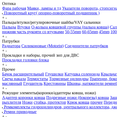
Оптика
Фара рабочая
Маяки, лампы и тд
Указатели поворота, стопсигн
Поворотный круг( опорно-поворотный подшипник )
+
-
Пальцы/втулки/регулировочные шайбы/VAY сальники
Пальцы
Втулки
О-кольца ковшевой группы (пальца ковша)
Сал
нижняя часть рукояти со втулками
50-55mm
60-65mm
45mm
100
+
-
Патрубки
Радиатора
Силиконовые (Motorist)
Соединители патрубков
+
-
Прокладки и наборы, прочий зип для ДВС
Прокладки головки блока
+
-
Прочее
Бачок расширительный
Глушилки
Катушка соленоида
Крыльчат
Свеча накала
Термостаты
Тормозные цилиндры
Трапеции, бок
маслянный
Глушитель
Крестовины
Шкивы, натяжители ремне
+
-
Режущие элементы(коронки/адаптеры ковша, ножи)
Адаптер коронки ковша
Подрезные ножи (бокорезы) ковша
Защ
рыхлителя
Ножи
стойка, протектор
Крюк ковша
прочее
Передн
Ремкомплекты гидроцилиндров, центрального коллектора, дж
Ремни приводные
+
-