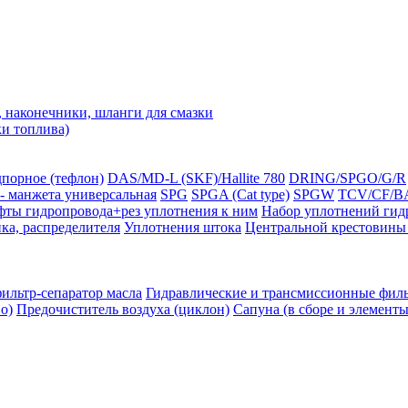
наконечники, шланги для смазки
ки топлива)
порное (тефлон)
DAS/MD-L (SKF)/Hallite 780
DRING/SPGO/G/R
- манжета универсальная
SPG
SPGA (Cat type)
SPGW
TCV/CF/BA
ты гидропровода+рез уплотнения к ним
Набор уплотнений гид
ка, распределителя
Уплотнения штока
Центральной крестовины 
льтр-сепаратор масла
Гидравлические и трансмиссионные фил
о)
Предочиститель воздуха (циклон)
Сапуна (в сборе и элементы