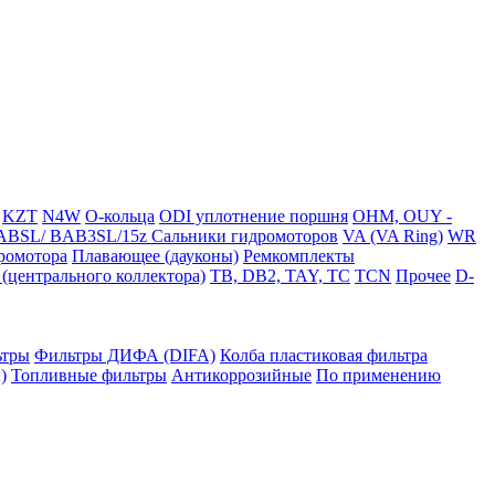
KZT
N4W
O-кольца
ODI уплотнение поршня
OHM, OUY -
BSL/ BAB3SL/15z Сальники гидромоторов
VA (VA Ring)
WR
ромотора
Плавающее (дауконы)
Ремкомплекты
(центрального коллектора)
TB, DB2, TAY, TC
TCN
Прочее
D-
ьтры
Фильтры ДИФА (DIFA)
Колба пластиковая фильтра
)
Топливные фильтры
Антикоррозийные
По применению