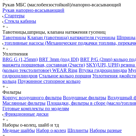
Рукав МБС (маслобензостойкий)/напорно-всасывающий
Рукав напорно-всасывающий
Стартеры
Стекла кабины
+
-
Тавотницы,шприцы, клапана натяжения гусениц
Тавотницы
Клапан (тавотница) натяжителя гусеницы
Шприцы, 
топливные насосы (Механические подкачки топлива, перекач
+
-
Уплотнения
BRG G (1,25mm)
BRT 3mm (под IDI)
BRT P/G (2mm) кольцо под
манжета поршневая, составная (2части)
SKY(UPI, UPH) резина 
(кольцо текстолитовое) WEAR Ring
Втулка гидроцилиндра
Муф
гидроцилиндров
Стальное кольцо поршня
Уплотнения джойсти
кольца
Пружинное стопорное кольцо
+
-
Фильтры
Корпус воздушного фильтра
Воздушные фильтры
Воздушный фи
Маслянные фильтры
Площадки, фильтры в сборе (масло/топлив
Готовые комплекты по моделям
Фрикционные диски
+
-
Наборы о-колец, шайб и тд
Медные шайбы
Набор о-колец
Шплинты
Наборы разные
+
-