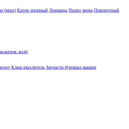
 (верх)
Каток опорный
Ленивцы
Палец звена
Поворотный
ильтров. колб
молот
Клык-рыхлитель
Запчасти буровых машин