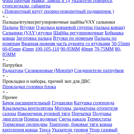
Фара рабочая
Маяки, лампы и тд
Указатели поворота,
стопсигналы, габариты
Поворотный круг( опорно-поворотный подшипник )
+
-
Пальцы/втулки/регулировочные шайбы/VAY сальники
Пальцы
Втулки
О-кольца ковшевой группы (пальца ковша)
Сальники (VAY) втулки
Шайбы регулировочные
Бобышка
ковша
Заготовка пальца
Втулки по номерам
Пальцы по
номерам
Вварная нижняя часть рукояти со втулками
50-55mm
60-65mm
45mm
100-105-110
90-95MM
40mm
70-75MM
80-
85MM
+
-
Патрубки
Радиатора
Силиконовые (Motorist)
Соединители патрубков
+
-
Прокладки и наборы, прочий зип для ДВС
Прокладки головки блока
+
-
Прочее
Бачок расширительный
Глушилки
Катушка соленоида
Крыльчатка вентилятора
Моторы, радиаторы отопителя
салона
Наконечник рулевой тяги
Перчатки
Подушка
двигателя
Помпы водяные
Свеча накала
Термостаты
Тормозные цилиндры
Трапеции, боковые тяги ковша
крепления ковша
Троса
Указатели уровня
Упор газовый