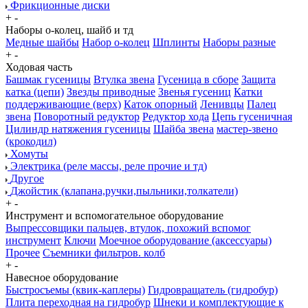
Фрикционные диски
+
-
Наборы о-колец, шайб и тд
Медные шайбы
Набор о-колец
Шплинты
Наборы разные
+
-
Ходовая часть
Башмак гусеницы
Втулка звена
Гусеница в сборе
Защита
катка (цепи)
Звезды приводные
Звенья гусениц
Катки
поддерживающие (верх)
Каток опорный
Ленивцы
Палец
звена
Поворотный редуктор
Редуктор хода
Цепь гусеничная
Цилиндр натяжения гусеницы
Шайба звена
мастер-звено
(крокодил)
Хомуты
Электрика (реле массы, реле прочие и тд)
Другое
Джойстик (клапана,ручки,пыльники,толкатели)
+
-
Инструмент и вспомогательное оборудование
Выпрессовщики пальцев, втулок, похожий вспомог
инструмент
Ключи
Моечное оборудование (аксессуары)
Прочее
Съемники фильтров. колб
+
-
Навесное оборудование
Быстросъемы (квик-каплеры)
Гидровращатель (гидробур)
Плита переходная на гидробур
Шнеки и комплектующие к