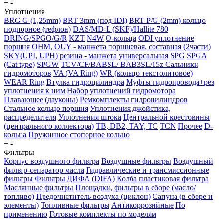
+
-
Уплотнения
BRG G (1,25mm)
BRT 3mm (под IDI)
BRT P/G (2mm) кольцо
подпорное (тефлон)
DAS/MD-L (SKF)/Hallite 780
DRING/SPGO/G/R
KZT
N4W
O-кольца
ODI уплотнение
поршня
OHM, OUY - манжета поршневая, составная (2части)
SKY(UPI, UPH) резина - манжета универсальная
SPG
SPGA
(Cat type)
SPGW
TCV/CF/BABSL/ BAB3SL/15z Сальники
гидромоторов
VA (VA Ring)
WR (кольцо текстолитовое)
WEAR Ring
Втулка гидроцилиндра
Муфты гидропровода+рез
уплотнения к ним
Набор уплотнений гидромотора
Плавающее (дауконы)
Ремкомплекты гидроцилиндров
Стальное кольцо поршня
Уплотнения джойстика,
распределителя
Уплотнения штока
Центральной крестовины
(центрального коллектора)
TB, DB2, TAY, TC
TCN
Прочее
D-
кольца
Пружинное стопорное кольцо
+
-
Фильтры
Корпус воздушного фильтра
Воздушные фильтры
Воздушный
фильтр-сепаратор масла
Гидравлические и трансмиссионные
фильтры
Фильтры ДИФА (DIFA)
Колба пластиковая фильтра
Маслянные фильтры
Площадки, фильтры в сборе (масло/
топливо)
Предочиститель воздуха (циклон)
Сапуна (в сборе и
элементы)
Топливные фильтры
Антикоррозийные
По
применению
Готовые комплекты по моделям