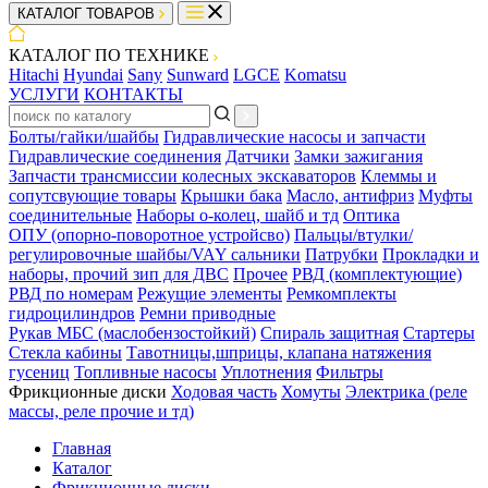
КАТАЛОГ ТОВАРОВ
КАТАЛОГ ПО ТЕХНИКЕ
Hitachi
Hyundai
Sany
Sunward
LGCE
Komatsu
УСЛУГИ
КОНТАКТЫ
Болты/гайки/шайбы
Гидравлические насосы и запчасти
Гидравлические соединения
Датчики
Замки зажигания
Запчасти трансмиссии колесных экскаваторов
Клеммы и
сопутсвующие товары
Крышки бака
Масло, антифриз
Муфты
соединительные
Наборы о-колец, шайб и тд
Оптика
ОПУ (опорно-поворотное устройсво)
Пальцы/втулки/
регулировочные шайбы/VAY сальники
Патрубки
Прокладки и
наборы, прочий зип для ДВС
Прочее
РВД (комплектующие)
РВД по номерам
Режущие элементы
Ремкомплекты
гидроцилиндров
Ремни приводные
Рукав МБС (маслобензостойкий)
Спираль защитная
Стартеры
Стекла кабины
Тавотницы,шприцы, клапана натяжения
гусениц
Топливные насосы
Уплотнения
Фильтры
Фрикционные диски
Ходовая часть
Хомуты
Электрика (реле
массы, реле прочие и тд)
Главная
Каталог
Фрикционные диски