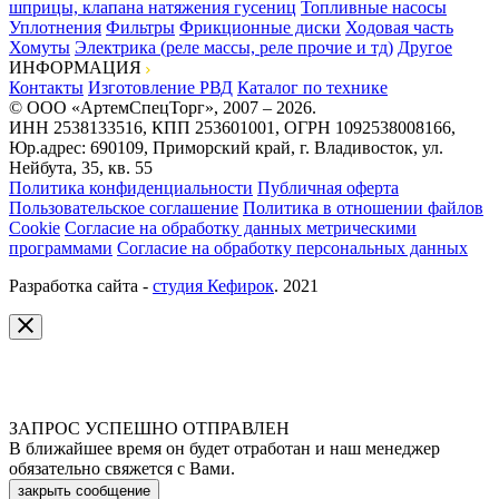
шприцы, клапана натяжения гусениц
Топливные насосы
Уплотнения
Фильтры
Фрикционные диски
Ходовая часть
Хомуты
Электрика (реле массы, реле прочие и тд)
Другое
ИНФОРМАЦИЯ
Контакты
Изготовление РВД
Каталог по технике
© ООО «АртемСпецТорг», 2007 – 2026.
ИНН 2538133516, КПП 253601001, ОГРН 1092538008166,
Юр.адрес: 690109, Приморский край, г. Владивосток, ул.
Нейбута, 35, кв. 55
Политика конфиденциальности
Публичная оферта
Пользовательское соглашение
Политика в отношении файлов
Cookie
Согласие на обработку данных метрическими
программами
Согласие на обработку персональных данных
Разработка сайта -
студия Кефирок
. 2021
ЗАПРОС УСПЕШНО ОТПРАВЛЕН
В ближайшее время он будет отработан и наш менеджер
обязательно свяжется с Вами.
закрыть сообщение