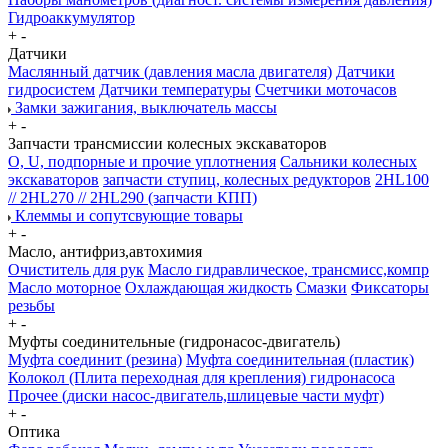
Гидроаккумулятор
+
-
Датчики
Маслянный датчик (давления масла двигателя)
Датчики
гидросистем
Датчики температуры
Счетчики моточасов
Замки зажигания, выключатель массы
+
-
Запчасти трансмиссии колесных экскаваторов
О, U, подпорные и прочие уплотнения
Сальники колесных
экскаваторов
запчасти ступиц, колесных редукторов
2HL100
// 2HL270 // 2HL290 (запчасти КПП)
Клеммы и сопутсвующие товары
+
-
Масло, антифриз,автохимия
Очиститель для рук
Масло гидравлическое, трансмисс,компр
Масло моторное
Охлаждающая жидкость
Смазки
Фиксаторы
резьбы
+
-
Муфты соединительные (гидронасос-двигатель)
Муфта соединит (резина)
Муфта соединительная (пластик)
Колокол (Плита переходная для крепления) гидронасоса
Прочее (диски насос-двигатель,шлицевые части муфт)
+
-
Оптика