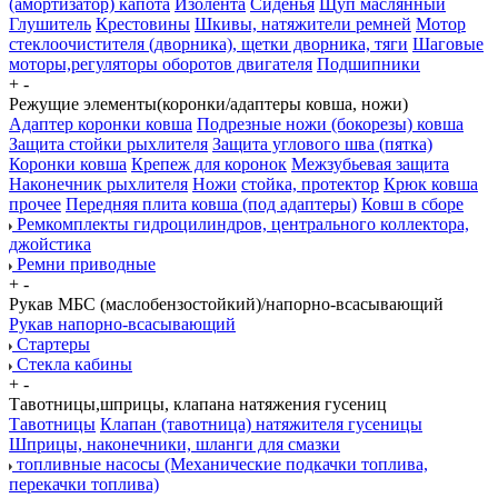
(амортизатор) капота
Изолента
Сиденья
Щуп маслянный
Глушитель
Крестовины
Шкивы, натяжители ремней
Мотор
стеклоочистителя (дворника), щетки дворника, тяги
Шаговые
моторы,регуляторы оборотов двигателя
Подшипники
+
-
Режущие элементы(коронки/адаптеры ковша, ножи)
Адаптер коронки ковша
Подрезные ножи (бокорезы) ковша
Защита стойки рыхлителя
Защита углового шва (пятка)
Коронки ковша
Крепеж для коронок
Межзубьевая защита
Наконечник рыхлителя
Ножи
стойка, протектор
Крюк ковша
прочее
Передняя плита ковша (под адаптеры)
Ковш в сборе
Ремкомплекты гидроцилиндров, центрального коллектора,
джойстика
Ремни приводные
+
-
Рукав МБС (маслобензостойкий)/напорно-всасывающий
Рукав напорно-всасывающий
Стартеры
Стекла кабины
+
-
Тавотницы,шприцы, клапана натяжения гусениц
Тавотницы
Клапан (тавотница) натяжителя гусеницы
Шприцы, наконечники, шланги для смазки
топливные насосы (Механические подкачки топлива,
перекачки топлива)