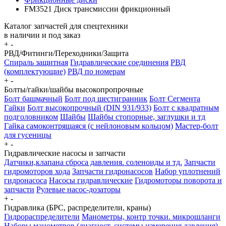
FM3521 Диск трансмиссии фрикционный
Каталог запчастей для спецтехники
в наличии и под заказ
+
-
РВД/Фитинги/Переходники/Защита
Спираль защитная
Гидравлические соединения
РВД
(комплектующие)
РВД по номерам
+
-
Болты/гайки/шайбы высокопропрочные
Болт башмачный
Болт под шестигранник
Болт Сегмента
Гайки
Болт высокопрочный (DIN 931/933)
Болт с квадратным
подголовником
Шайбы
Шайбы стопорные, заглушки и тд
Гайка самоконтрящаяся (с нейлоновым кольцом)
Мастер-болт
для гусеницы
+
-
Гидравлические насосы и запчасти
Датчики,клапана сброса давления. соленоиды и тд.
Запчасти
гидромоторов хода
Запчасти гидронасосов
Набор уплотнений
гидронасоса
Насосы гидравлические
Гидромоторы поворота и
запчасти
Рулевые насос-дозаторы
+
-
Гидравлика (БРС, распределители, краны)
Гидрораспределители
Манометры, контр точки. микрошланги
Наборы манометров (диагност. системы измерения давления)