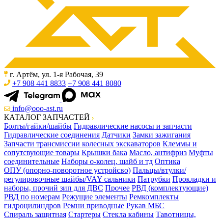
г. Артём, ул. 1-я Рабочая, 39
+7 908 441 8833
+7 908 441 8080
info@ooo-ast.ru
КАТАЛОГ ЗАПЧАСТЕЙ
Болты/гайки/шайбы
Гидравлические насосы и запчасти
Гидравлические соединения
Датчики
Замки зажигания
Запчасти трансмиссии колесных экскаваторов
Клеммы и
сопутсвующие товары
Крышки бака
Масло, антифриз
Муфты
соединительные
Наборы о-колец, шайб и тд
Оптика
ОПУ (опорно-поворотное устройсво)
Пальцы/втулки/
регулировочные шайбы/VAY сальники
Патрубки
Прокладки и
наборы, прочий зип для ДВС
Прочее
РВД (комплектующие)
РВД по номерам
Режущие элементы
Ремкомплекты
гидроцилиндров
Ремни приводные
Рукав МБС
Спираль защитная
Стартеры
Стекла кабины
Тавотницы,