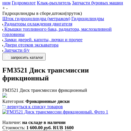
ним
Гидромолот
Клык-рыхлитель
Запчасти буровых машин
+
-
Гидроцилиндры в сборе,штоки(пруток)
Шток гидроцилиндра (метражом)
Гидроцилиндры
Радиаторы охлаждения двигателя
Крышки топливного бака, радиатора, маслозаливной
горловины
Замки дверей. капоты, лючки и прочее
Двери отсеков экскаватора
Запчасти б/у
запросить каталог
FM3521 Диск трансмиссии
фрикционный
FM3521 Диск трансмиссии фрикционный
Категория:
Фрикционные диски
вернуться к списку товаров
Наличие:
на складе в наличии
Стоимость:
1 600.00
руб.
RUB
1600