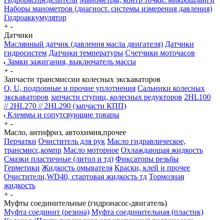
Наборы манометров (диагност. системы измерения давления)
Гидроаккумулятор
+
-
Датчики
Маслянный датчик (давления масла двигателя)
Датчики
гидросистем
Датчики температуры
Счетчики моточасов
Замки зажигания, выключатель массы
+
-
Запчасти трансмиссии колесных экскаваторов
О, U, подпорные и прочие уплотнения
Сальники колесных
экскаваторов
запчасти ступиц, колесных редукторов
2HL100
// 2HL270 // 2HL290 (запчасти КПП)
Клеммы и сопутсвующие товары
+
-
Масло, антифриз, автохимия,прочее
Перчатки
Очиститель для рук
Масло гидравлическое,
трансмисс,компр
Масло моторное
Охлаждающая жидкость
Смазки пластичные (литол и тд)
Фиксаторы резьбы
Герметики
Жидкость омывателя
Краски, клей и прочее
Очистители,WD40, стартовая жидкость тд
Тормозная
жидкость
+
-
Муфты соединительные (гидронасос-двигатель)
Муфта соединит (резина)
Муфта соединительная (пластик)