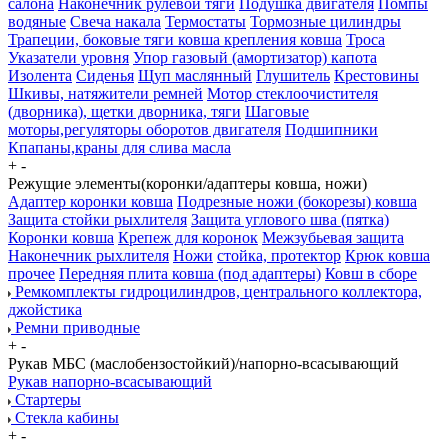
салона
Наконечник рулевой тяги
Подушка двигателя
Помпы
водяные
Свеча накала
Термостаты
Тормозные цилиндры
Трапеции, боковые тяги ковша крепления ковша
Троса
Указатели уровня
Упор газовый (амортизатор) капота
Изолента
Сиденья
Щуп маслянный
Глушитель
Крестовины
Шкивы, натяжители ремней
Мотор стеклоочистителя
(дворника), щетки дворника, тяги
Шаговые
моторы,регуляторы оборотов двигателя
Подшипники
Кпапаны,краны для слива масла
+
-
Режущие элементы(коронки/адаптеры ковша, ножи)
Адаптер коронки ковша
Подрезные ножи (бокорезы) ковша
Защита стойки рыхлителя
Защита углового шва (пятка)
Коронки ковша
Крепеж для коронок
Межзубьевая защита
Наконечник рыхлителя
Ножи
стойка, протектор
Крюк ковша
прочее
Передняя плита ковша (под адаптеры)
Ковш в сборе
Ремкомплекты гидроцилиндров, центрального коллектора,
джойстика
Ремни приводные
+
-
Рукав МБС (маслобензостойкий)/напорно-всасывающий
Рукав напорно-всасывающий
Стартеры
Стекла кабины
+
-