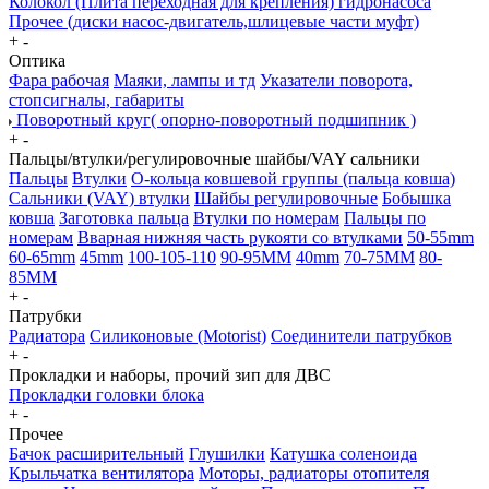
Колокол (Плита переходная для крепления) гидронасоса
Прочее (диски насос-двигатель,шлицевые части муфт)
+
-
Оптика
Фара рабочая
Маяки, лампы и тд
Указатели поворота,
стопсигналы, габариты
Поворотный круг( опорно-поворотный подшипник )
+
-
Пальцы/втулки/регулировочные шайбы/VAY сальники
Пальцы
Втулки
О-кольца ковшевой группы (пальца ковша)
Сальники (VAY) втулки
Шайбы регулировочные
Бобышка
ковша
Заготовка пальца
Втулки по номерам
Пальцы по
номерам
Вварная нижняя часть рукояти со втулками
50-55mm
60-65mm
45mm
100-105-110
90-95MM
40mm
70-75MM
80-
85MM
+
-
Патрубки
Радиатора
Силиконовые (Motorist)
Соединители патрубков
+
-
Прокладки и наборы, прочий зип для ДВС
Прокладки головки блока
+
-
Прочее
Бачок расширительный
Глушилки
Катушка соленоида
Крыльчатка вентилятора
Моторы, радиаторы отопителя