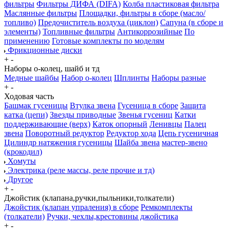
фильтры
Фильтры ДИФА (DIFA)
Колба пластиковая фильтра
Маслянные фильтры
Площадки, фильтры в сборе (масло/
топливо)
Предочиститель воздуха (циклон)
Сапуна (в сборе и
элементы)
Топливные фильтры
Антикоррозийные
По
применению
Готовые комплекты по моделям
Фрикционные диски
+
-
Наборы о-колец, шайб и тд
Медные шайбы
Набор о-колец
Шплинты
Наборы разные
+
-
Ходовая часть
Башмак гусеницы
Втулка звена
Гусеница в сборе
Защита
катка (цепи)
Звезды приводные
Звенья гусениц
Катки
поддерживающие (верх)
Каток опорный
Ленивцы
Палец
звена
Поворотный редуктор
Редуктор хода
Цепь гусеничная
Цилиндр натяжения гусеницы
Шайба звена
мастер-звено
(крокодил)
Хомуты
Электрика (реле массы, реле прочие и тд)
Другое
+
-
Джойстик (клапана,ручки,пыльники,толкатели)
Джойстик (клапан упраления) в сборе
Ремкомплекты
(толкатели)
Ручки, чехлы,крестовины джойстика
+
-