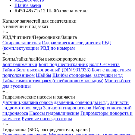
Шайба звена
R450 48x71x12 Шайба звена металл
Каталог запчастей для спецтехники
в наличии и под заказ
+
-
РВД/Фитинги/Переходники/Защита
Спираль защитная
Гидравлические соединения
РВД
(комплектующие)
РВД по номерам
+
-
Болты/гайки/шайбы высокопропрочные
Болт башмачный
Болт под шестигранник
Болт Сегмента
Гайки
Болт высокопрочный (DIN 931/933)
Болт с квадратным
подголовником
Шайбы
Шайбы стопорные, заглушки и тд
Гайка самоконтрящаяся (с нейлоновым кольцом)
Мастер-болт
для гусеницы
+
-
Гидравлические насосы и запчасти
Датчики,клапана сброса давления. соленоиды и тд.
Запчасти
гидромоторов хода
Запчасти гидронасосов
Набор уплотнений
гидронасоса
Насосы гидравлические
Гидромоторы поворота и
запчасти
Рулевые насос-дозаторы
+
-
Гидравлика (БРС, распределители, краны)
Гидрораспределители
Манометры, контр точки. микрошланги