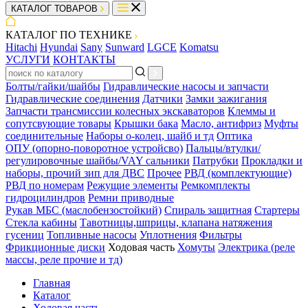
КАТАЛОГ ТОВАРОВ
КАТАЛОГ ПО ТЕХНИКЕ
Hitachi
Hyundai
Sany
Sunward
LGCE
Komatsu
УСЛУГИ
КОНТАКТЫ
Болты/гайки/шайбы
Гидравлические насосы и запчасти
Гидравлические соединения
Датчики
Замки зажигания
Запчасти трансмиссии колесных экскаваторов
Клеммы и
сопутсвующие товары
Крышки бака
Масло, антифриз
Муфты
соединительные
Наборы о-колец, шайб и тд
Оптика
ОПУ (опорно-поворотное устройсво)
Пальцы/втулки/
регулировочные шайбы/VAY сальники
Патрубки
Прокладки и
наборы, прочий зип для ДВС
Прочее
РВД (комплектующие)
РВД по номерам
Режущие элементы
Ремкомплекты
гидроцилиндров
Ремни приводные
Рукав МБС (маслобензостойкий)
Спираль защитная
Стартеры
Стекла кабины
Тавотницы,шприцы, клапана натяжения
гусениц
Топливные насосы
Уплотнения
Фильтры
Фрикционные диски
Ходовая часть
Хомуты
Электрика (реле
массы, реле прочие и тд)
Главная
Каталог
Ходовая часть