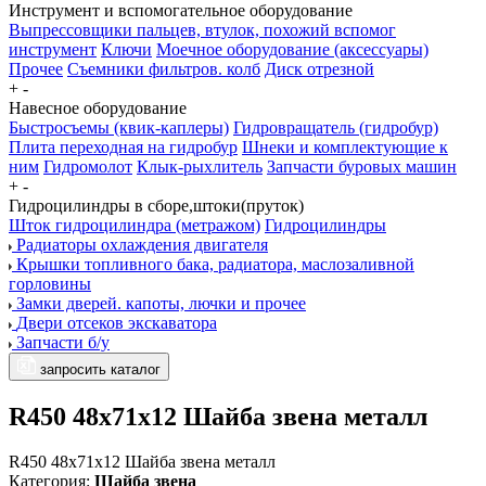
Инструмент и вспомогательное оборудование
Выпрессовщики пальцев, втулок, похожий вспомог
инструмент
Ключи
Моечное оборудование (аксессуары)
Прочее
Съемники фильтров. колб
Диск отрезной
+
-
Навесное оборудование
Быстросъемы (квик-каплеры)
Гидровращатель (гидробур)
Плита переходная на гидробур
Шнеки и комплектующие к
ним
Гидромолот
Клык-рыхлитель
Запчасти буровых машин
+
-
Гидроцилиндры в сборе,штоки(пруток)
Шток гидроцилиндра (метражом)
Гидроцилиндры
Радиаторы охлаждения двигателя
Крышки топливного бака, радиатора, маслозаливной
горловины
Замки дверей. капоты, лючки и прочее
Двери отсеков экскаватора
Запчасти б/у
запросить каталог
R450 48x71x12 Шайба звена металл
R450 48x71x12 Шайба звена металл
Категория:
Шайба звена