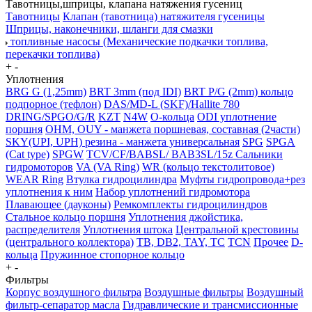
Тавотницы,шприцы, клапана натяжения гусениц
Тавотницы
Клапан (тавотница) натяжителя гусеницы
Шприцы, наконечники, шланги для смазки
топливные насосы (Механические подкачки топлива,
перекачки топлива)
+
-
Уплотнения
BRG G (1,25mm)
BRT 3mm (под IDI)
BRT P/G (2mm) кольцо
подпорное (тефлон)
DAS/MD-L (SKF)/Hallite 780
DRING/SPGO/G/R
KZT
N4W
O-кольца
ODI уплотнение
поршня
OHM, OUY - манжета поршневая, составная (2части)
SKY(UPI, UPH) резина - манжета универсальная
SPG
SPGA
(Cat type)
SPGW
TCV/CF/BABSL/ BAB3SL/15z Сальники
гидромоторов
VA (VA Ring)
WR (кольцо текстолитовое)
WEAR Ring
Втулка гидроцилиндра
Муфты гидропровода+рез
уплотнения к ним
Набор уплотнений гидромотора
Плавающее (дауконы)
Ремкомплекты гидроцилиндров
Стальное кольцо поршня
Уплотнения джойстика,
распределителя
Уплотнения штока
Центральной крестовины
(центрального коллектора)
TB, DB2, TAY, TC
TCN
Прочее
D-
кольца
Пружинное стопорное кольцо
+
-
Фильтры
Корпус воздушного фильтра
Воздушные фильтры
Воздушный
фильтр-сепаратор масла
Гидравлические и трансмиссионные