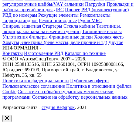
регулировочные шайбы/VAY сальники
Патрубки
Прокладки и
наборы, прочий зип для ДВС
Прочее
РВД (комплектующие)
РВД по номерам
Режущие элементы
Ремкомплекты
гидроцилиндров
Ремни приводные
Рукав МБС
Спираль защитная
Стартеры
Стекла кабины
Тавотницы,
шприцы, клапана натяжения гусениц
Топливные насосы
Уплотнения
Фильтры
Фрикционные диски
Ходовая часть
Хомуты
Электрика (реле массы, реле прочие и тд)
Другое
ИНФОРМАЦИЯ
Контакты
Изготовление РВД
Каталог по технике
© ООО «АртемСпецТорг», 2007 – 2026.
ИНН 2538133516, КПП 253601001, ОГРН 1092538008166,
Юр.адрес: 690109, Приморский край, г. Владивосток, ул.
Нейбута, 35, кв. 55
Политика конфиденциальности
Публичная оферта
Пользовательское соглашение
Политика в отношении файлов
Cookie
Согласие на обработку данных метрическими
программами
Согласие на обработку персональных данных
Разработка сайта -
студия Кефирок
. 2021