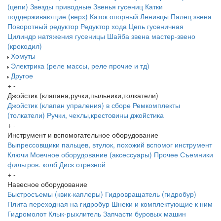
(цепи)
Звезды приводные
Звенья гусениц
Катки
поддерживающие (верх)
Каток опорный
Ленивцы
Палец звена
Поворотный редуктор
Редуктор хода
Цепь гусеничная
Цилиндр натяжения гусеницы
Шайба звена
мастер-звено
(крокодил)
Хомуты
Электрика (реле массы, реле прочие и тд)
Другое
+
-
Джойстик (клапана,ручки,пыльники,толкатели)
Джойстик (клапан упраления) в сборе
Ремкомплекты
(толкатели)
Ручки, чехлы,крестовины джойстика
+
-
Инструмент и вспомогательное оборудование
Выпрессовщики пальцев, втулок, похожий вспомог инструмент
Ключи
Моечное оборудование (аксессуары)
Прочее
Съемники
фильтров. колб
Диск отрезной
+
-
Навесное оборудование
Быстросъемы (квик-каплеры)
Гидровращатель (гидробур)
Плита переходная на гидробур
Шнеки и комплектующие к ним
Гидромолот
Клык-рыхлитель
Запчасти буровых машин