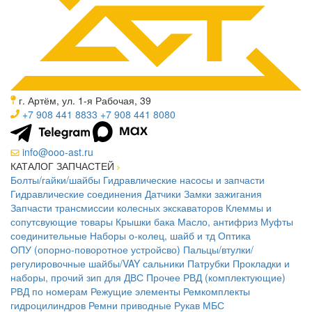
г. Артём, ул. 1-я Рабочая, 39
+7 908 441 8833
+7 908 441 8080
info@ooo-ast.ru
КАТАЛОГ ЗАПЧАСТЕЙ
Болты/гайки/шайбы
Гидравлические насосы и запчасти
Гидравлические соединения
Датчики
Замки зажигания
Запчасти трансмиссии колесных экскаваторов
Клеммы и
сопутсвующие товары
Крышки бака
Масло, антифриз
Муфты
соединительные
Наборы о-колец, шайб и тд
Оптика
ОПУ (опорно-поворотное устройсво)
Пальцы/втулки/
регулировочные шайбы/VAY сальники
Патрубки
Прокладки и
наборы, прочий зип для ДВС
Прочее
РВД (комплектующие)
РВД по номерам
Режущие элементы
Ремкомплекты
гидроцилиндров
Ремни приводные
Рукав МБС