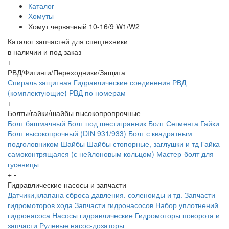
Каталог
Хомуты
Хомут червячный 10-16/9 W1/W2
Каталог запчастей для спецтехники
в наличии и под заказ
+
-
РВД/Фитинги/Переходники/Защита
Спираль защитная
Гидравлические соединения
РВД
(комплектующие)
РВД по номерам
+
-
Болты/гайки/шайбы высокопропрочные
Болт башмачный
Болт под шестигранник
Болт Сегмента
Гайки
Болт высокопрочный (DIN 931/933)
Болт с квадратным
подголовником
Шайбы
Шайбы стопорные, заглушки и тд
Гайка
самоконтрящаяся (с нейлоновым кольцом)
Мастер-болт для
гусеницы
+
-
Гидравлические насосы и запчасти
Датчики,клапана сброса давления. соленоиды и тд.
Запчасти
гидромоторов хода
Запчасти гидронасосов
Набор уплотнений
гидронасоса
Насосы гидравлические
Гидромоторы поворота и
запчасти
Рулевые насос-дозаторы