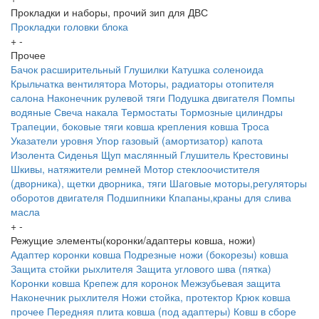
Прокладки и наборы, прочий зип для ДВС
Прокладки головки блока
+
-
Прочее
Бачок расширительный
Глушилки
Катушка соленоида
Крыльчатка вентилятора
Моторы, радиаторы отопителя
салона
Наконечник рулевой тяги
Подушка двигателя
Помпы
водяные
Свеча накала
Термостаты
Тормозные цилиндры
Трапеции, боковые тяги ковша крепления ковша
Троса
Указатели уровня
Упор газовый (амортизатор) капота
Изолента
Сиденья
Щуп маслянный
Глушитель
Крестовины
Шкивы, натяжители ремней
Мотор стеклоочистителя
(дворника), щетки дворника, тяги
Шаговые моторы,регуляторы
оборотов двигателя
Подшипники
Кпапаны,краны для слива
масла
+
-
Режущие элементы(коронки/адаптеры ковша, ножи)
Адаптер коронки ковша
Подрезные ножи (бокорезы) ковша
Защита стойки рыхлителя
Защита углового шва (пятка)
Коронки ковша
Крепеж для коронок
Межзубьевая защита
Наконечник рыхлителя
Ножи
стойка, протектор
Крюк ковша
прочее
Передняя плита ковша (под адаптеры)
Ковш в сборе