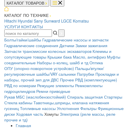
КАТАЛОГ ТОВАРОВ
КАТАЛОГ ПО ТЕХНИКЕ
Hitachi
Hyundai
Sany
Sunward
LGCE
Komatsu
УСЛУГИ
КОНТАКТЫ
Болты/гайки/шайбы
Гидравлические насосы и запчасти
Гидравлические соединения
Датчики
Замки зажигания
Запчасти трансмиссии колесных экскаваторов
Клеммы и
сопутсвующие товары
Крышки бака
Масло, антифриз
Муфты
соединительные
Наборы о-колец, шайб и тд
Оптика
ОПУ (опорно-поворотное устройсво)
Пальцы/втулки/
регулировочные шайбы/VAY сальники
Патрубки
Прокладки и
наборы, прочий зип для ДВС
Прочее
РВД (комплектующие)
РВД по номерам
Режущие элементы
Ремкомплекты
гидроцилиндров
Ремни приводные
Рукав МБС (маслобензостойкий)
Спираль защитная
Стартеры
Стекла кабины
Тавотницы,шприцы, клапана натяжения
гусениц
Топливные насосы
Уплотнения
Фильтры
Фрикционные
диски
Ходовая часть
Хомуты
Электрика (реле массы, реле
прочие и тд)
Главная