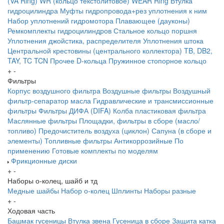
(VA Ring)
WR (кольцо текстолитовое) WEAR Ring
Втулка
гидроцилиндра
Муфты гидропровода+рез уплотнения к ним
Набор уплотнений гидромотора
Плавающее (дауконы)
Ремкомплекты гидроцилиндров
Стальное кольцо поршня
Уплотнения джойстика, распределителя
Уплотнения штока
Центральной крестовины (центрального коллектора)
TB, DB2,
TAY, TC
TCN
Прочее
D-кольца
Пружинное стопорное кольцо
+
-
Фильтры
Корпус воздушного фильтра
Воздушные фильтры
Воздушный
фильтр-сепаратор масла
Гидравлические и трансмиссионные
фильтры
Фильтры ДИФА (DIFA)
Колба пластиковая фильтра
Маслянные фильтры
Площадки, фильтры в сборе (масло/
топливо)
Предочиститель воздуха (циклон)
Сапуна (в сборе и
элементы)
Топливные фильтры
Антикоррозийные
По
применению
Готовые комплекты по моделям
Фрикционные диски
+
-
Наборы о-колец, шайб и тд
Медные шайбы
Набор о-колец
Шплинты
Наборы разные
+
-
Ходовая часть
Башмак гусеницы
Втулка звена
Гусеница в сборе
Защита катка