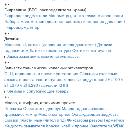
+
-
Гидравлика (БРС, распределители, краны)
Гидрораспределители
Манометры, контр точки. микрошланги
Наборы манометров (диагност. системы измерения давления)
Гидроаккумулятор
+
-
Датчики
Маслянный датчик (давления масла двигателя)
Датчики
гидросистем
Датчики температуры
Счетчики моточасов
Замки зажигания, выключатель массы
+
-
Запчасти трансмиссии колесных экскаваторов
О, U, подпорные и прочие уплотнения
Сальники колесных
экскаваторов
запчасти ступиц, колесных редукторов
2HL100 //
2HL270 // 2HL290 (запчасти КПП)
Клеммы и сопутсвующие товары
+
-
Масло, антифриз, автохимия,прочее
Перчатки
Очиститель для рук
Масло гидравлическое,
трансмисс,компр
Масло моторное
Охлаждающая жидкость
Смазки пластичные (литол и тд)
Фиксаторы резьбы
Герметики
Жидкость омывателя
Краски, клей и прочее
Очистители,WD40,