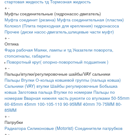
стартовая жидкость тд
Тормозная жидкость
+
-
Муфты соединительные (гидронасос-двигатель)
Муфта соединит (резина)
Муфта соединительная (пластик)
Колокол (Плита переходная для крепления) гидронасоса
Прочее (диски насос-двигатель,шлицевые части муфт)
+
-
Оптика
Фара рабочая
Маяки, лампы и тд
Указатели поворота,
стопсигналы, габариты
Поворотный круг( опорно-поворотный подшипник )
+
-
Пальцы/втулки/регулировочные шайбы/VAY сальники
Пальцы
Втулки
О-кольца ковшевой группы (пальца ковша)
Сальники (VAY) втулки
Шайбы регулировочные
Бобышка
ковша
Заготовка пальца
Втулки по номерам
Пальцы по
номерам
Вварная нижняя часть рукояти со втулками
50-55mm
60-65mm
45mm
100-105-110
90-95MM
40mm
70-75MM
80-
85MM
+
-
Патрубки
Радиатора
Силиконовые (Motorist)
Соединители патрубков
+
-