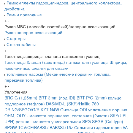
Ремкомплекты гидроцилиндров, центрального коллектора,
джойстика
Ремни приводные
+
-
Рукав МБС (маслобензостойкий)/напорно-всасывающий
Рукав напорно-всасывающий
Стартеры
Стекла кабины
+
-
Тавотницы,шприцы, клапана натяжения гусениц
Тавотницы
Клапан (тавотница) натяжителя гусеницы
Шприцы,
наконечники, шланги для смазки
топливные насосы (Механические подкачки топлива,
перекачки топлива)
+
-
Уплотнения
BRG G (1,25mm)
BRT 3mm (под IDI)
BRT P/G (2mm) кольцо
подпорное (тефлон)
DAS/MD-L (SKF)/Hallite 780
DRING/SPGO/G/R
KZT
N4W
O-кольца
ODI уплотнение поршня
OHM, OUY - манжета поршневая, составная (2части)
SKY(UPI,
UPH) резина - манжета универсальная
SPG
SPGA (Cat type)
SPGW
TCV/CF/BABSL/ BAB3SL/15z Сальники гидромоторов
VA