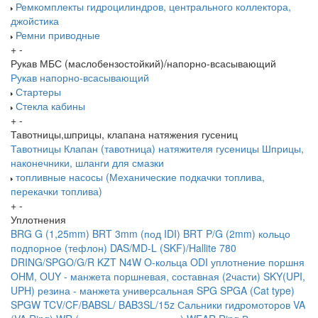
Ремкомплекты гидроцилиндров, центрального коллектора,
джойстика
Ремни приводные
+
-
Рукав МБС (маслобензостойкий)/напорно-всасывающий
Рукав напорно-всасывающий
Стартеры
Стекла кабины
+
-
Тавотницы,шприцы, клапана натяжения гусениц
Тавотницы
Клапан (тавотница) натяжителя гусеницы
Шприцы,
наконечники, шланги для смазки
топливные насосы (Механические подкачки топлива,
перекачки топлива)
+
-
Уплотнения
BRG G (1,25mm)
BRT 3mm (под IDI)
BRT P/G (2mm) кольцо
подпорное (тефлон)
DAS/MD-L (SKF)/Hallite 780
DRING/SPGO/G/R
KZT
N4W
O-кольца
ODI уплотнение поршня
OHM, OUY - манжета поршневая, составная (2части)
SKY(UPI,
UPH) резина - манжета универсальная
SPG
SPGA (Cat type)
SPGW
TCV/CF/BABSL/ BAB3SL/15z Сальники гидромоторов
VA