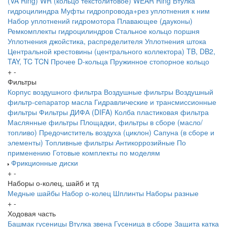
(VA Ring)
WR (кольцо текстолитовое) WEAR Ring
Втулка
гидроцилиндра
Муфты гидропровода+рез уплотнения к ним
Набор уплотнений гидромотора
Плавающее (дауконы)
Ремкомплекты гидроцилиндров
Стальное кольцо поршня
Уплотнения джойстика, распределителя
Уплотнения штока
Центральной крестовины (центрального коллектора)
TB, DB2,
TAY, TC
TCN
Прочее
D-кольца
Пружинное стопорное кольцо
+
-
Фильтры
Корпус воздушного фильтра
Воздушные фильтры
Воздушный
фильтр-сепаратор масла
Гидравлические и трансмиссионные
фильтры
Фильтры ДИФА (DIFA)
Колба пластиковая фильтра
Маслянные фильтры
Площадки, фильтры в сборе (масло/
топливо)
Предочиститель воздуха (циклон)
Сапуна (в сборе и
элементы)
Топливные фильтры
Антикоррозийные
По
применению
Готовые комплекты по моделям
Фрикционные диски
+
-
Наборы о-колец, шайб и тд
Медные шайбы
Набор о-колец
Шплинты
Наборы разные
+
-
Ходовая часть
Башмак гусеницы
Втулка звена
Гусеница в сборе
Защита катка