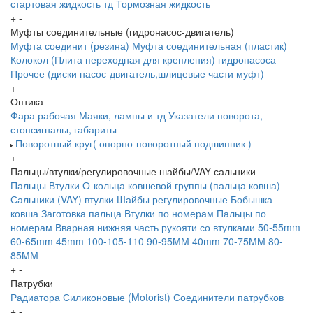
стартовая жидкость тд
Тормозная жидкость
+
-
Муфты соединительные (гидронасос-двигатель)
Муфта соединит (резина)
Муфта соединительная (пластик)
Колокол (Плита переходная для крепления) гидронасоса
Прочее (диски насос-двигатель,шлицевые части муфт)
+
-
Оптика
Фара рабочая
Маяки, лампы и тд
Указатели поворота,
стопсигналы, габариты
Поворотный круг( опорно-поворотный подшипник )
+
-
Пальцы/втулки/регулировочные шайбы/VAY сальники
Пальцы
Втулки
О-кольца ковшевой группы (пальца ковша)
Сальники (VAY) втулки
Шайбы регулировочные
Бобышка
ковша
Заготовка пальца
Втулки по номерам
Пальцы по
номерам
Вварная нижняя часть рукояти со втулками
50-55mm
60-65mm
45mm
100-105-110
90-95MM
40mm
70-75MM
80-
85MM
+
-
Патрубки
Радиатора
Силиконовые (Motorist)
Соединители патрубков
+
-