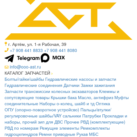
г. Артём, ул. 1-я Рабочая, 39
+7 908 441 8833
+7 908 441 8080
info@ooo-ast.ru
КАТАЛОГ ЗАПЧАСТЕЙ
Болты/гайки/шайбы
Гидравлические насосы и запчасти
Гидравлические соединения
Датчики
Замки зажигания
Запчасти трансмиссии колесных экскаваторов
Клеммы и
сопутсвующие товары
Крышки бака
Масло, антифриз
Муфты
соединительные
Наборы о-колец, шайб и тд
Оптика
ОПУ (опорно-поворотное устройсво)
Пальцы/втулки/
регулировочные шайбы/VAY сальники
Патрубки
Прокладки и
наборы, прочий зип для ДВС
Прочее
РВД (комплектующие)
РВД по номерам
Режущие элементы
Ремкомплекты
гидроцилиндров
Ремни приводные
Рукав МБС