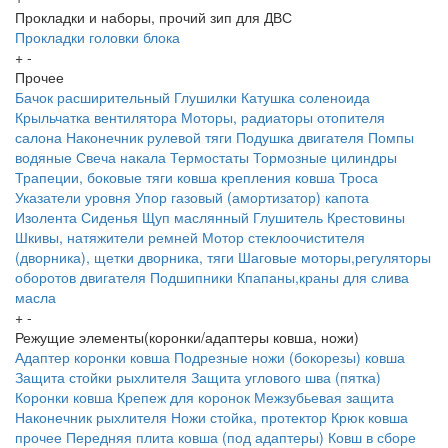
Прокладки и наборы, прочий зип для ДВС
Прокладки головки блока
+
-
Прочее
Бачок расширительный
Глушилки
Катушка соленоида
Крыльчатка вентилятора
Моторы, радиаторы отопителя
салона
Наконечник рулевой тяги
Подушка двигателя
Помпы
водяные
Свеча накала
Термостаты
Тормозные цилиндры
Трапеции, боковые тяги ковша крепления ковша
Троса
Указатели уровня
Упор газовый (амортизатор) капота
Изолента
Сиденья
Щуп маслянный
Глушитель
Крестовины
Шкивы, натяжители ремней
Мотор стеклоочистителя
(дворника), щетки дворника, тяги
Шаговые моторы,регуляторы
оборотов двигателя
Подшипники
Кпапаны,краны для слива
масла
+
-
Режущие элементы(коронки/адаптеры ковша, ножи)
Адаптер коронки ковша
Подрезные ножи (бокорезы) ковша
Защита стойки рыхлителя
Защита углового шва (пятка)
Коронки ковша
Крепеж для коронок
Межзубьевая защита
Наконечник рыхлителя
Ножи
стойка, протектор
Крюк ковша
прочее
Передняя плита ковша (под адаптеры)
Ковш в сборе