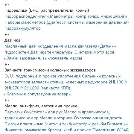
+
-
Гидравлика (БРС, распределители, краны)
Гидрораспределители
Манометры, контр точки. микрошланги
Наборы манометров (диагност. системы измерения давления)
Гидроаккумулятор
+
-
Датчики
Маслянный датчик (давления масла двигателя)
Датчики
гидросистем
Датчики температуры
Счетчики моточасов
Замки зажигания, выключатель массы
+
-
Запчасти трансмиссии колесных экскаваторов
О, U, подпорные и прочие уплотнения
Сальники колесных
экскаваторов
запчасти ступиц, колесных редукторов
2HL100 //
2HL270 // 2HL290 (запчасти КПП)
Клеммы и сопутсвующие товары
+
-
Масло, антифриз, автохимия,прочее
Перчатки
Очиститель для рук
Масло гидравлическое,
трансмисс,компр
Масло моторное
Охлаждающая жидкость
Смазки пластичные (литол и тд)
Фиксаторы резьбы
Герметики
Жидкость омывателя
Краски, клей и прочее
Очистители,WD40,