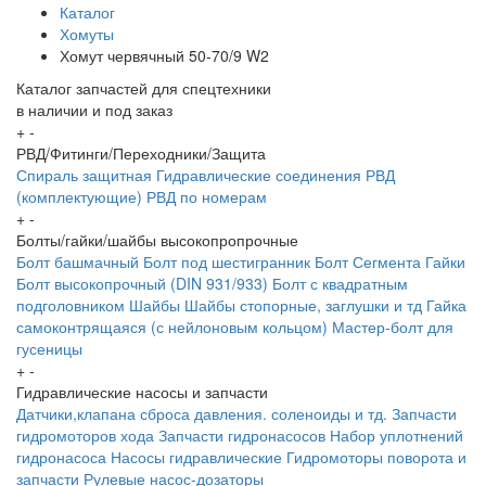
Каталог
Хомуты
Хомут червячный 50-70/9 W2
Каталог запчастей для спецтехники
в наличии и под заказ
+
-
РВД/Фитинги/Переходники/Защита
Спираль защитная
Гидравлические соединения
РВД
(комплектующие)
РВД по номерам
+
-
Болты/гайки/шайбы высокопропрочные
Болт башмачный
Болт под шестигранник
Болт Сегмента
Гайки
Болт высокопрочный (DIN 931/933)
Болт с квадратным
подголовником
Шайбы
Шайбы стопорные, заглушки и тд
Гайка
самоконтрящаяся (с нейлоновым кольцом)
Мастер-болт для
гусеницы
+
-
Гидравлические насосы и запчасти
Датчики,клапана сброса давления. соленоиды и тд.
Запчасти
гидромоторов хода
Запчасти гидронасосов
Набор уплотнений
гидронасоса
Насосы гидравлические
Гидромоторы поворота и
запчасти
Рулевые насос-дозаторы