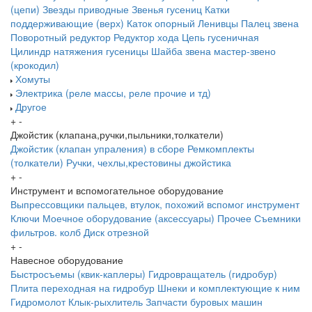
(цепи)
Звезды приводные
Звенья гусениц
Катки
поддерживающие (верх)
Каток опорный
Ленивцы
Палец звена
Поворотный редуктор
Редуктор хода
Цепь гусеничная
Цилиндр натяжения гусеницы
Шайба звена
мастер-звено
(крокодил)
Хомуты
Электрика (реле массы, реле прочие и тд)
Другое
+
-
Джойстик (клапана,ручки,пыльники,толкатели)
Джойстик (клапан упраления) в сборе
Ремкомплекты
(толкатели)
Ручки, чехлы,крестовины джойстика
+
-
Инструмент и вспомогательное оборудование
Выпрессовщики пальцев, втулок, похожий вспомог инструмент
Ключи
Моечное оборудование (аксессуары)
Прочее
Съемники
фильтров. колб
Диск отрезной
+
-
Навесное оборудование
Быстросъемы (квик-каплеры)
Гидровращатель (гидробур)
Плита переходная на гидробур
Шнеки и комплектующие к ним
Гидромолот
Клык-рыхлитель
Запчасти буровых машин