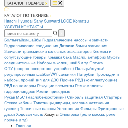
КАТАЛОГ ТОВАРОВ
КАТАЛОГ ПО ТЕХНИКЕ
Hitachi
Hyundai
Sany
Sunward
LGCE
Komatsu
УСЛУГИ
КОНТАКТЫ
Болты/гайки/шайбы
Гидравлические насосы и запчасти
Гидравлические соединения
Датчики
Замки зажигания
Запчасти трансмиссии колесных экскаваторов
Клеммы и
сопутсвующие товары
Крышки бака
Масло, антифриз
Муфты
соединительные
Наборы о-колец, шайб и тд
Оптика
ОПУ (опорно-поворотное устройсво)
Пальцы/втулки/
регулировочные шайбы/VAY сальники
Патрубки
Прокладки и
наборы, прочий зип для ДВС
Прочее
РВД (комплектующие)
РВД по номерам
Режущие элементы
Ремкомплекты
гидроцилиндров
Ремни приводные
Рукав МБС (маслобензостойкий)
Спираль защитная
Стартеры
Стекла кабины
Тавотницы,шприцы, клапана натяжения
гусениц
Топливные насосы
Уплотнения
Фильтры
Фрикционные
диски
Ходовая часть
Хомуты
Электрика (реле массы, реле
прочие и тд)
Главная