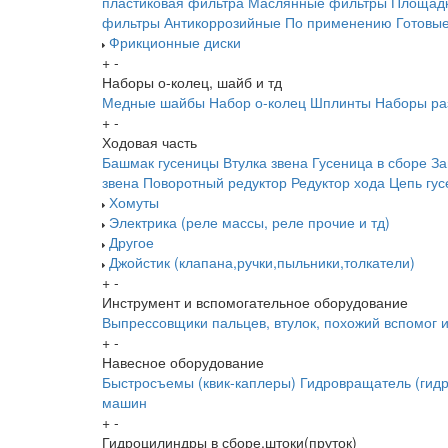
пластиковая фильтра
Маслянные фильтры
Площадк
фильтры
Антикоррозийные
По применению
Готовы
Фрикционные диски
+
-
Наборы о-колец, шайб и тд
Медные шайбы
Набор о-колец
Шплинты
Наборы ра
+
-
Ходовая часть
Башмак гусеницы
Втулка звена
Гусеница в сборе
За
звена
Поворотный редуктор
Редуктор хода
Цепь гу
Хомуты
Электрика (реле массы, реле прочие и тд)
Другое
Джойстик (клапана,ручки,пыльники,толкатели)
+
-
Инструмент и вспомогательное оборудование
Выпрессовщики пальцев, втулок, похожий вспомог 
+
-
Навесное оборудование
Быстросъемы (квик-каплеры)
Гидровращатель (гидр
машин
+
-
Гидроцилиндры в сборе,штоки(пруток)