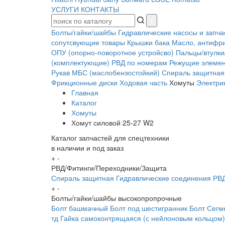
УСЛУГИ
КОНТАКТЫ
Болты/гайки/шайбы
Гидравлические насосы и запча
сопутсвующие товары
Крышки бака
Масло, антифр
ОПУ (опорно-поворотное устройсво)
Пальцы/втулки
(комплектующие)
РВД по номерам
Режущие элеме
Рукав МБС (маслобензостойкий)
Спираль защитная
Фрикционные диски
Ходовая часть
Хомуты
Электрик
Главная
Каталог
Хомуты
Хомут силовой 25-27 W2
Каталог запчастей для спецтехники
в наличии и под заказ
+
-
РВД/Фитинги/Переходники/Защита
Спираль защитная
Гидравлические соединения
РВД
+
-
Болты/гайки/шайбы высокопропрочные
Болт башмачный
Болт под шестигранник
Болт Сегм
тд
Гайка самоконтрящаяся (с нейлоновым кольцом)