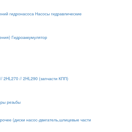
ений гидронасоса
Насосы гидравлические
ения)
Гидроаккумулятор
// 2HL270 // 2HL290 (запчасти КПП)
оры резьбы
рочее (диски насос-двигатель,шлицевые части