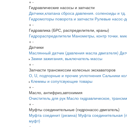
+
-
Гидравлические насосы и запчасти
Датчики,клапана сброса давления. соленоиды и тд.
Гидромоторы поворота и запчасти
Рулевые насос-д
+
-
Гидравлика (БРС, распределители, краны)
Гидрораспределители
Манометры, контр точки. ми
+
-
Датчики
Маслянный датчик (давления масла двигателя)
Дат
Замки зажигания, выключатель массы
+
-
Запчасти трансмиссии колесных экскаваторов
О, U, подпорные и прочие уплотнения
Сальники ко
Клеммы и сопутсвующие товары
+
-
Масло, антифриз,автохимия
Очиститель для рук
Масло гидравлическое, трансм
+
-
Муфты соединительные (гидронасос-двигатель)
Муфта соединит (резина)
Муфта соединительная (п
муфт)
+
-