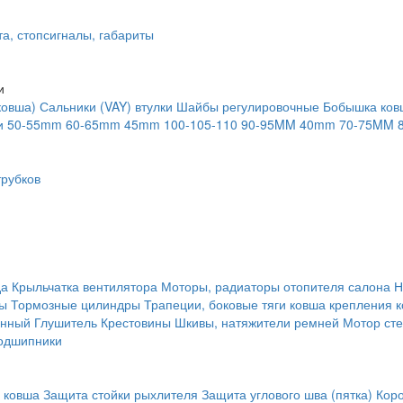
та, стопсигналы, габариты
и
ковша)
Сальники (VAY) втулки
Шайбы регулировочные
Бобышка ков
и
50-55mm
60-65mm
45mm
100-105-110
90-95MM
40mm
70-75MM
рубков
да
Крыльчатка вентилятора
Моторы, радиаторы отопителя салона
Н
ты
Тормозные цилиндры
Трапеции, боковые тяги ковша крепления 
янный
Глушитель
Крестовины
Шкивы, натяжители ремней
Мотор сте
одшипники
 ковша
Защита стойки рыхлителя
Защита углового шва (пятка)
Кор