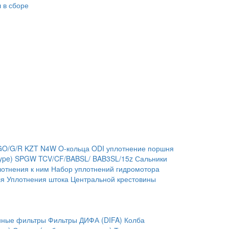
 в сборе
GO/G/R
KZT
N4W
O-кольца
ODI уплотнение поршня
ype)
SPGW
TCV/CF/BABSL/ BAB3SL/15z Сальники
отнения к ним
Набор уплотнений гидромотора
ля
Уплотнения штока
Центральной крестовины
нные фильтры
Фильтры ДИФА (DIFA)
Колба