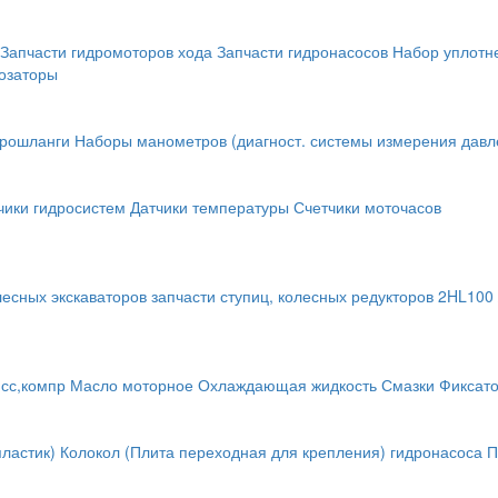
Запчасти гидромоторов хода
Запчасти гидронасосов
Набор уплотн
озаторы
крошланги
Наборы манометров (диагност. системы измерения давл
чики гидросистем
Датчики температуры
Счетчики моточасов
лесных экскаваторов
запчасти ступиц, колесных редукторов
2HL100 
исс,компр
Масло моторное
Охлаждающая жидкость
Смазки
Фиксат
ластик)
Колокол (Плита переходная для крепления) гидронасоса
П