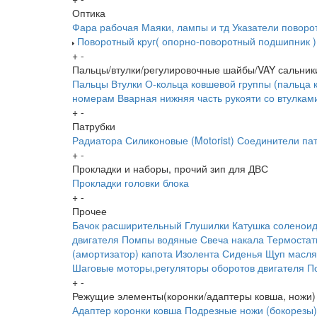
Оптика
Фара рабочая
Маяки, лампы и тд
Указатели поворо
Поворотный круг( опорно-поворотный подшипник )
+
-
Пальцы/втулки/регулировочные шайбы/VAY сальник
Пальцы
Втулки
О-кольца ковшевой группы (пальца 
номерам
Вварная нижняя часть рукояти со втулкам
+
-
Патрубки
Радиатора
Силиконовые (Motorist)
Соединители пат
+
-
Прокладки и наборы, прочий зип для ДВС
Прокладки головки блока
+
-
Прочее
Бачок расширительный
Глушилки
Катушка соленои
двигателя
Помпы водяные
Свеча накала
Термоста
(амортизатор) капота
Изолента
Сиденья
Щуп масл
Шаговые моторы,регуляторы оборотов двигателя
П
+
-
Режущие элементы(коронки/адаптеры ковша, ножи)
Адаптер коронки ковша
Подрезные ножи (бокорезы)