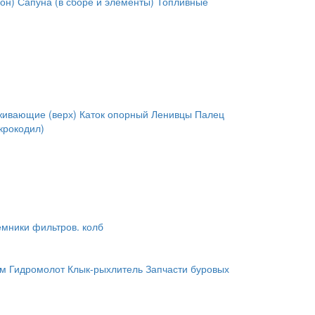
он)
Сапуна (в сборе и элементы)
Топливные
живающие (верх)
Каток опорный
Ленивцы
Палец
крокодил)
мники фильтров. колб
им
Гидромолот
Клык-рыхлитель
Запчасти буровых