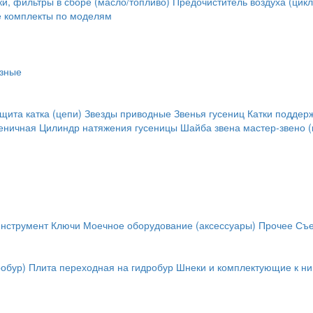
и, фильтры в сборе (масло/топливо)
Предочиститель воздуха (цикл
е комплекты по моделям
зные
щита катка (цепи)
Звезды приводные
Звенья гусениц
Катки поддер
сеничная
Цилиндр натяжения гусеницы
Шайба звена
мастер-звено (
инструмент
Ключи
Моечное оборудование (аксессуары)
Прочее
Съе
обур)
Плита переходная на гидробур
Шнеки и комплектующие к н