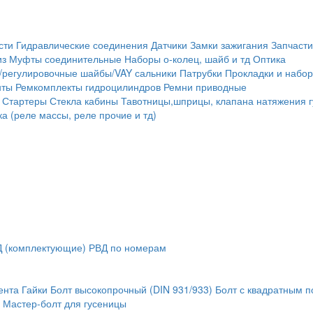
сти
Гидравлические соединения
Датчики
Замки зажигания
Запчасти
из
Муфты соединительные
Наборы о-колец, шайб и тд
Оптика
/регулировочные шайбы/VAY сальники
Патрубки
Прокладки и набор
нты
Ремкомплекты гидроцилиндров
Ремни приводные
Стартеры
Стекла кабины
Тавотницы,шприцы, клапана натяжения 
а (реле массы, реле прочие и тд)
 (комплектующие)
РВД по номерам
ента
Гайки
Болт высокопрочный (DIN 931/933)
Болт с квадратным 
Мастер-болт для гусеницы