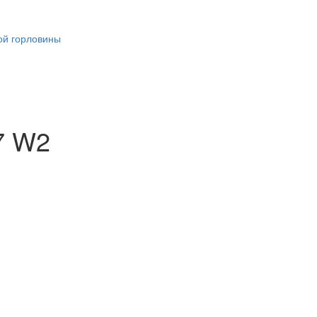
ой горловины
7 W2