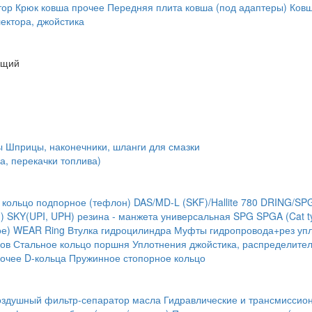
тор
Крюк ковша
прочее
Передняя плита ковша (под адаптеры)
Ковш
ектора, джойстика
ющий
ы
Шприцы, наконечники, шланги для смазки
а, перекачки топлива)
 кольцо подпорное (тефлон)
DAS/MD-L (SKF)/Hallite 780
DRING/SP
)
SKY(UPI, UPH) резина - манжета универсальная
SPG
SPGA (Cat t
ое) WEAR Ring
Втулка гидроцилиндра
Муфты гидропровода+рез упл
ов
Стальное кольцо поршня
Уплотнения джойстика, распределите
очее
D-кольца
Пружинное стопорное кольцо
оздушный фильтр-сепаратор масла
Гидравлические и трансмиссио