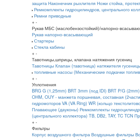
защита
Наконечник рыхлителя
Ножи
стойка, протек
Ремкомплекты гидроцилиндров, центрального колл
Ремни приводные
+
-
Рукав МБС (маслобензостойкий)/напорно-всасыва
Рукав напорно-всасывающий
Стартеры
Стекла кабины
+
-
Тавотницы,шприцы, клапана натяжения гусениц
Тавотницы
Клапан (тавотница) натяжителя гусениц
топливные насосы (Механические подкачки топлив
+
-
Уплотнения
BRG G (1,25mm)
BRT 3mm (под IDI)
BRT P/G (2mm)
OHM, OUY - манжета поршневая, составная (2части
гидромоторов
VA (VA Ring)
WR (кольцо текстолитов
Плавающее (дауконы)
Ремкомплекты гидроцилиндр
(центрального коллектора)
TB, DB2, TAY, TC
TCN
Пр
+
-
Фильтры
Корпус воздушного фильтра
Воздушные фильтры
В