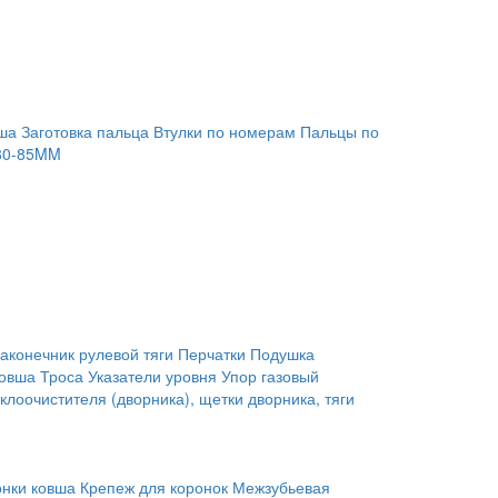
ша
Заготовка пальца
Втулки по номерам
Пальцы по
80-85MM
аконечник рулевой тяги
Перчатки
Подушка
ковша
Троса
Указатели уровня
Упор газовый
клоочистителя (дворника), щетки дворника, тяги
онки ковша
Крепеж для коронок
Межзубьевая