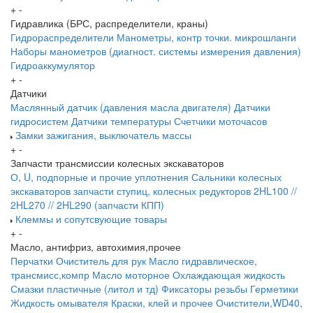
+
-
Гидравлика (БРС, распределители, краны)
Гидрораспределители
Манометры, контр точки. микрошланги
Наборы манометров (диагност. системы измерения давления)
Гидроаккумулятор
+
-
Датчики
Маслянный датчик (давления масла двигателя)
Датчики
гидросистем
Датчики температуры
Счетчики моточасов
Замки зажигания, выключатель массы
+
-
Запчасти трансмиссии колесных экскаваторов
О, U, подпорные и прочие уплотнения
Сальники колесных
экскаваторов
запчасти ступиц, колесных редукторов
2HL100 //
2HL270 // 2HL290 (запчасти КПП)
Клеммы и сопутсвующие товары
+
-
Масло, антифриз, автохимия,прочее
Перчатки
Очиститель для рук
Масло гидравлическое,
трансмисс,компр
Масло моторное
Охлаждающая жидкость
Смазки пластичные (литол и тд)
Фиксаторы резьбы
Герметики
Жидкость омывателя
Краски, клей и прочее
Очистители,WD40,