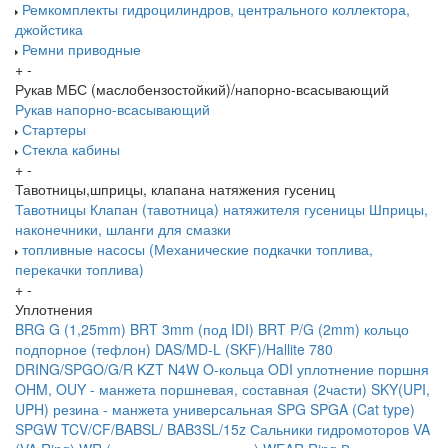
Ремкомплекты гидроцилиндров, центрального коллектора,
джойстика
Ремни приводные
+
-
Рукав МБС (маслобензостойкий)/напорно-всасывающий
Рукав напорно-всасывающий
Стартеры
Стекла кабины
+
-
Тавотницы,шприцы, клапана натяжения гусениц
Тавотницы
Клапан (тавотница) натяжителя гусеницы
Шприцы,
наконечники, шланги для смазки
топливные насосы (Механические подкачки топлива,
перекачки топлива)
+
-
Уплотнения
BRG G (1,25mm)
BRT 3mm (под IDI)
BRT P/G (2mm) кольцо
подпорное (тефлон)
DAS/MD-L (SKF)/Hallite 780
DRING/SPGO/G/R
KZT
N4W
O-кольца
ODI уплотнение поршня
OHM, OUY - манжета поршневая, составная (2части)
SKY(UPI,
UPH) резина - манжета универсальная
SPG
SPGA (Cat type)
SPGW
TCV/CF/BABSL/ BAB3SL/15z Сальники гидромоторов
VA