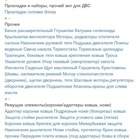
Прокладки и наборы, прочий зип для ДВС
Прокладки головки блока
+
-
Прочее
Бачок расширительный
Глушилки
Катушка соленоида
Крыльчатка вентилятора
Моторы, радиаторы отопителя
салона
Наконечник рулевой тяги
Подушка двигателя
Помпы
водяные
Свеча накала
Термостаты
Тормозные цилиндры
Трапеции, боковые тяги ковша крепления ковша
Троса
Указатели уровня
Упор газовый (амортизатор) капота
Изолента
Сиденья
Щуп маслянный
Глушитель
Крестовины
Шкивы, натяжители ремней
Мотор стеклоочистителя
(дворника), щетки дворника, тяги
Шаговые моторы,регуляторы
оборотов двигателя
Подшипники
Кпапаны,краны для слива
масла
+
-
Режущие элементы(коронки/адаптеры ковша, ножи)
Адаптер коронки ковша
Подрезные ножи (бокорезы) ковша
Защита стойки рыхлителя
Защита углового шва (пятка)
Коронки ковша
Крепеж для коронок
Межзубьевая защита
Наконечник рыхлителя
Ножи
стойка, протектор
Крюк ковша
прочее
Передняя плита ковша (под адаптеры)
Ковш в сборе