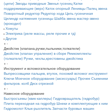
(цепи)
Звезды приводные
Звенья гусениц
Катки
поддерживающие (верх)
Каток опорный
Ленивцы
Палец звена
Поворотный редуктор
Редуктор хода
Цепь гусеничная
Цилиндр натяжения гусеницы
Шайба звена
мастер-звено
(крокодил)
Хомуты
Электрика (реле массы, реле прочие и тд)
Другое
+
-
Джойстик (клапана,ручки,пыльники,толкатели)
Джойстик (клапан упраления) в сборе
Ремкомплекты
(толкатели)
Ручки, чехлы,крестовины джойстика
+
-
Инструмент и вспомогательное оборудование
Выпрессовщики пальцев, втулок, похожий вспомог инструмент
Ключи
Моечное оборудование (аксессуары)
Прочее
Съемники
фильтров. колб
Диск отрезной
+
-
Навесное оборудование
Быстросъемы (квик-каплеры)
Гидровращатель (гидробур)
Плита переходная на гидробур
Шнеки и комплектующие к ним
Гидромолот
Клык-рыхлитель
Запчасти буровых машин