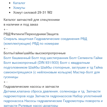
Каталог
Хомуты
Хомут силовой 29-31 W2
Каталог запчастей для спецтехники
в наличии и под заказ
+
-
РВД/Фитинги/Переходники/Защита
Спираль защитная
Гидравлические соединения
РВД
(комплектующие)
РВД по номерам
+
-
Болты/гайки/шайбы высокопропрочные
Болт башмачный
Болт под шестигранник
Болт Сегмента
Гайки
Болт высокопрочный (DIN 931/933)
Болт с квадратным
подголовником
Шайбы
Шайбы стопорные, заглушки и тд
Гайка
самоконтрящаяся (с нейлоновым кольцом)
Мастер-болт для
гусеницы
+
-
Гидравлические насосы и запчасти
Датчики,клапана сброса давления. соленоиды и тд.
Запчасти
гидромоторов хода
Запчасти гидронасосов
Набор уплотнений
гидронасоса
Насосы гидравлические
Гидромоторы поворота и
запчасти
Рулевые насос-дозаторы