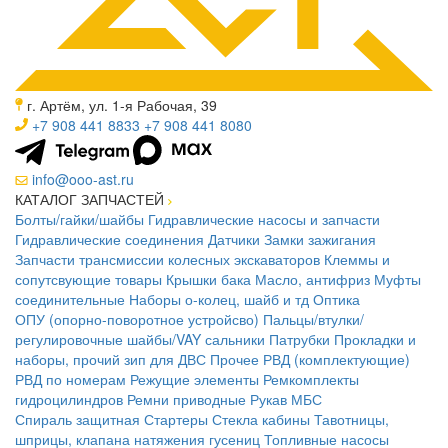
г. Артём, ул. 1-я Рабочая, 39
+7 908 441 8833
+7 908 441 8080
info@ooo-ast.ru
КАТАЛОГ ЗАПЧАСТЕЙ
Болты/гайки/шайбы
Гидравлические насосы и запчасти
Гидравлические соединения
Датчики
Замки зажигания
Запчасти трансмиссии колесных экскаваторов
Клеммы и
сопутсвующие товары
Крышки бака
Масло, антифриз
Муфты
соединительные
Наборы о-колец, шайб и тд
Оптика
ОПУ (опорно-поворотное устройсво)
Пальцы/втулки/
регулировочные шайбы/VAY сальники
Патрубки
Прокладки и
наборы, прочий зип для ДВС
Прочее
РВД (комплектующие)
РВД по номерам
Режущие элементы
Ремкомплекты
гидроцилиндров
Ремни приводные
Рукав МБС
Спираль защитная
Стартеры
Стекла кабины
Тавотницы,
шприцы, клапана натяжения гусениц
Топливные насосы