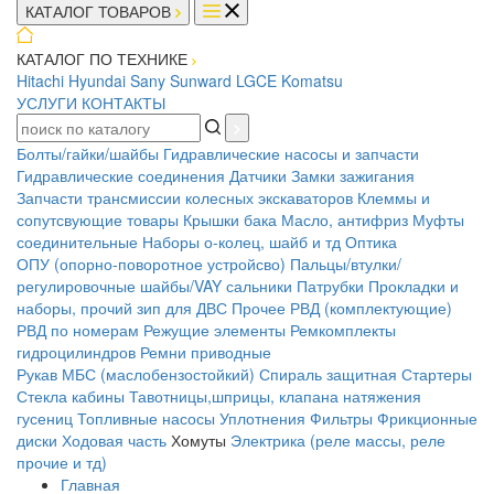
КАТАЛОГ ТОВАРОВ
КАТАЛОГ ПО ТЕХНИКЕ
Hitachi
Hyundai
Sany
Sunward
LGCE
Komatsu
УСЛУГИ
КОНТАКТЫ
Болты/гайки/шайбы
Гидравлические насосы и запчасти
Гидравлические соединения
Датчики
Замки зажигания
Запчасти трансмиссии колесных экскаваторов
Клеммы и
сопутсвующие товары
Крышки бака
Масло, антифриз
Муфты
соединительные
Наборы о-колец, шайб и тд
Оптика
ОПУ (опорно-поворотное устройсво)
Пальцы/втулки/
регулировочные шайбы/VAY сальники
Патрубки
Прокладки и
наборы, прочий зип для ДВС
Прочее
РВД (комплектующие)
РВД по номерам
Режущие элементы
Ремкомплекты
гидроцилиндров
Ремни приводные
Рукав МБС (маслобензостойкий)
Спираль защитная
Стартеры
Стекла кабины
Тавотницы,шприцы, клапана натяжения
гусениц
Топливные насосы
Уплотнения
Фильтры
Фрикционные
диски
Ходовая часть
Хомуты
Электрика (реле массы, реле
прочие и тд)
Главная