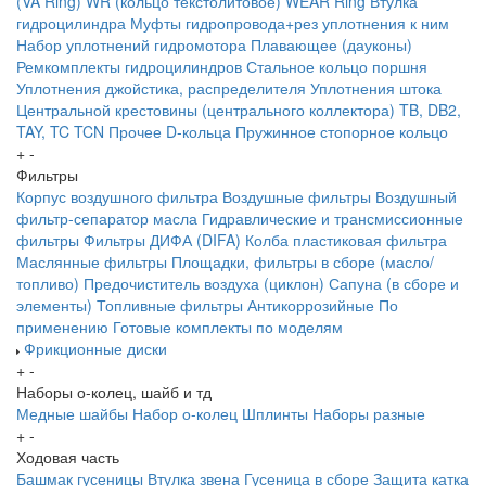
(VA Ring)
WR (кольцо текстолитовое) WEAR Ring
Втулка
гидроцилиндра
Муфты гидропровода+рез уплотнения к ним
Набор уплотнений гидромотора
Плавающее (дауконы)
Ремкомплекты гидроцилиндров
Стальное кольцо поршня
Уплотнения джойстика, распределителя
Уплотнения штока
Центральной крестовины (центрального коллектора)
TB, DB2,
TAY, TC
TCN
Прочее
D-кольца
Пружинное стопорное кольцо
+
-
Фильтры
Корпус воздушного фильтра
Воздушные фильтры
Воздушный
фильтр-сепаратор масла
Гидравлические и трансмиссионные
фильтры
Фильтры ДИФА (DIFA)
Колба пластиковая фильтра
Маслянные фильтры
Площадки, фильтры в сборе (масло/
топливо)
Предочиститель воздуха (циклон)
Сапуна (в сборе и
элементы)
Топливные фильтры
Антикоррозийные
По
применению
Готовые комплекты по моделям
Фрикционные диски
+
-
Наборы о-колец, шайб и тд
Медные шайбы
Набор о-колец
Шплинты
Наборы разные
+
-
Ходовая часть
Башмак гусеницы
Втулка звена
Гусеница в сборе
Защита катка