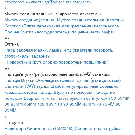
стартовая жидкость тд
Тормозная жидкость
+
-
Муфты соединительные (гидронасос-двигатель)
Муфта соединит (резина)
Муфта соединительная (пластик)
Колокол (Плита переходная для крепления) гидронасоса
Прочее (диски насос-двигатель,шлицевые части муфт)
+
-
Оптика
Фара рабочая
Маяки, лампы и тд
Указатели поворота,
стопсигналы, габариты
Поворотный круг( опорно-поворотный подшипник )
+
-
Пальцы/втулки/регулировочные шайбы/VAY сальники
Пальцы
Втулки
О-кольца ковшевой группы (пальца ковша)
Сальники (VAY) втулки
Шайбы регулировочные
Бобышка
ковша
Заготовка пальца
Втулки по номерам
Пальцы по
номерам
Вварная нижняя часть рукояти со втулками
50-55mm
60-65mm
45mm
100-105-110
90-95MM
40mm
70-75MM
80-
85MM
+
-
Патрубки
Радиатора
Силиконовые (Motorist)
Соединители патрубков
+
-