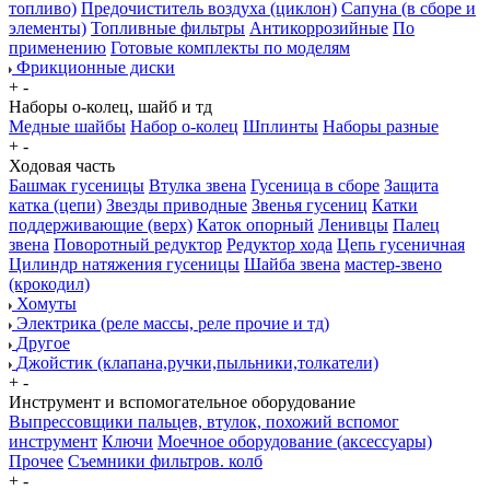
топливо)
Предочиститель воздуха (циклон)
Сапуна (в сборе и
элементы)
Топливные фильтры
Антикоррозийные
По
применению
Готовые комплекты по моделям
Фрикционные диски
+
-
Наборы о-колец, шайб и тд
Медные шайбы
Набор о-колец
Шплинты
Наборы разные
+
-
Ходовая часть
Башмак гусеницы
Втулка звена
Гусеница в сборе
Защита
катка (цепи)
Звезды приводные
Звенья гусениц
Катки
поддерживающие (верх)
Каток опорный
Ленивцы
Палец
звена
Поворотный редуктор
Редуктор хода
Цепь гусеничная
Цилиндр натяжения гусеницы
Шайба звена
мастер-звено
(крокодил)
Хомуты
Электрика (реле массы, реле прочие и тд)
Другое
Джойстик (клапана,ручки,пыльники,толкатели)
+
-
Инструмент и вспомогательное оборудование
Выпрессовщики пальцев, втулок, похожий вспомог
инструмент
Ключи
Моечное оборудование (аксессуары)
Прочее
Съемники фильтров. колб
+
-