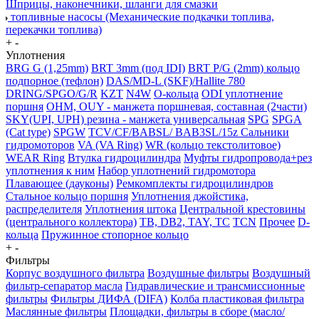
Шприцы, наконечники, шланги для смазки
топливные насосы (Механические подкачки топлива,
перекачки топлива)
+
-
Уплотнения
BRG G (1,25mm)
BRT 3mm (под IDI)
BRT P/G (2mm) кольцо
подпорное (тефлон)
DAS/MD-L (SKF)/Hallite 780
DRING/SPGO/G/R
KZT
N4W
O-кольца
ODI уплотнение
поршня
OHM, OUY - манжета поршневая, составная (2части)
SKY(UPI, UPH) резина - манжета универсальная
SPG
SPGA
(Cat type)
SPGW
TCV/CF/BABSL/ BAB3SL/15z Сальники
гидромоторов
VA (VA Ring)
WR (кольцо текстолитовое)
WEAR Ring
Втулка гидроцилиндра
Муфты гидропровода+рез
уплотнения к ним
Набор уплотнений гидромотора
Плавающее (дауконы)
Ремкомплекты гидроцилиндров
Стальное кольцо поршня
Уплотнения джойстика,
распределителя
Уплотнения штока
Центральной крестовины
(центрального коллектора)
TB, DB2, TAY, TC
TCN
Прочее
D-
кольца
Пружинное стопорное кольцо
+
-
Фильтры
Корпус воздушного фильтра
Воздушные фильтры
Воздушный
фильтр-сепаратор масла
Гидравлические и трансмиссионные
фильтры
Фильтры ДИФА (DIFA)
Колба пластиковая фильтра
Маслянные фильтры
Площадки, фильтры в сборе (масло/