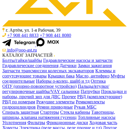
г. Артём, ул. 1-я Рабочая, 39
+7 908 441 8833
+7 908 441 8080
info@ooo-ast.ru
КАТАЛОГ ЗАПЧАСТЕЙ
Болты/гайки/шайбы
Гидравлические насосы и запчасти
Гидравлические соединения
Датчики
Замки зажигания
Запчасти трансмиссии колесных экскаваторов
Клеммы и
сопутсвующие товары
Крышки бака
Масло, антифриз
Муфты
соединительные
Наборы о-колец, шайб и тд
Оптика
ОПУ (опорно-поворотное устройсво)
Пальцы/втулки/
регулировочные шайбы/VAY сальники
Патрубки
Прокладки и
наборы, прочий зип для ДВС
Прочее
РВД (комплектующие)
РВД по номерам
Режущие элементы
Ремкомплекты
гидроцилиндров
Ремни приводные
Рукав МБС
Спираль защитная
Стартеры
Стекла кабины
Тавотницы,
шприцы, клапана натяжения гусениц
Топливные насосы
Уплотнения
Фильтры
Фрикционные диски
Ходовая часть
Хомуты
Электрика (реле массы, реле прочие и тд)
Другое