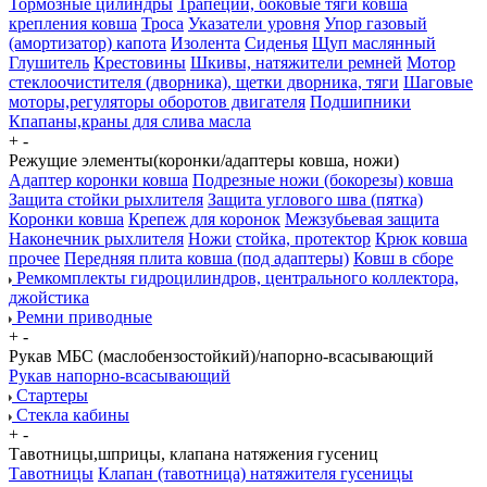
Тормозные цилиндры
Трапеции, боковые тяги ковша
крепления ковша
Троса
Указатели уровня
Упор газовый
(амортизатор) капота
Изолента
Сиденья
Щуп маслянный
Глушитель
Крестовины
Шкивы, натяжители ремней
Мотор
стеклоочистителя (дворника), щетки дворника, тяги
Шаговые
моторы,регуляторы оборотов двигателя
Подшипники
Кпапаны,краны для слива масла
+
-
Режущие элементы(коронки/адаптеры ковша, ножи)
Адаптер коронки ковша
Подрезные ножи (бокорезы) ковша
Защита стойки рыхлителя
Защита углового шва (пятка)
Коронки ковша
Крепеж для коронок
Межзубьевая защита
Наконечник рыхлителя
Ножи
стойка, протектор
Крюк ковша
прочее
Передняя плита ковша (под адаптеры)
Ковш в сборе
Ремкомплекты гидроцилиндров, центрального коллектора,
джойстика
Ремни приводные
+
-
Рукав МБС (маслобензостойкий)/напорно-всасывающий
Рукав напорно-всасывающий
Стартеры
Стекла кабины
+
-
Тавотницы,шприцы, клапана натяжения гусениц
Тавотницы
Клапан (тавотница) натяжителя гусеницы