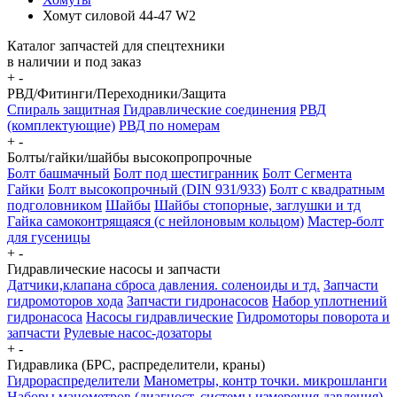
Хомут силовой 44-47 W2
Каталог запчастей для спецтехники
в наличии и под заказ
+
-
РВД/Фитинги/Переходники/Защита
Спираль защитная
Гидравлические соединения
РВД
(комплектующие)
РВД по номерам
+
-
Болты/гайки/шайбы высокопропрочные
Болт башмачный
Болт под шестигранник
Болт Сегмента
Гайки
Болт высокопрочный (DIN 931/933)
Болт с квадратным
подголовником
Шайбы
Шайбы стопорные, заглушки и тд
Гайка самоконтрящаяся (с нейлоновым кольцом)
Мастер-болт
для гусеницы
+
-
Гидравлические насосы и запчасти
Датчики,клапана сброса давления. соленоиды и тд.
Запчасти
гидромоторов хода
Запчасти гидронасосов
Набор уплотнений
гидронасоса
Насосы гидравлические
Гидромоторы поворота и
запчасти
Рулевые насос-дозаторы
+
-
Гидравлика (БРС, распределители, краны)
Гидрораспределители
Манометры, контр точки. микрошланги
Наборы манометров (диагност. системы измерения давления)