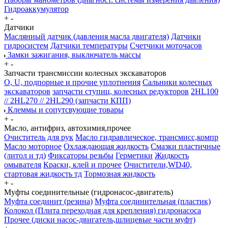
Гидроаккумулятор
+
-
Датчики
Маслянный датчик (давления масла двигателя)
Датчики
гидросистем
Датчики температуры
Счетчики моточасов
Замки зажигания, выключатель массы
+
-
Запчасти трансмиссии колесных экскаваторов
О, U, подпорные и прочие уплотнения
Сальники колесных
экскаваторов
запчасти ступиц, колесных редукторов
2HL100
// 2HL270 // 2HL290 (запчасти КПП)
Клеммы и сопутсвующие товары
+
-
Масло, антифриз, автохимия,прочее
Очиститель для рук
Масло гидравлическое, трансмисс,компр
Масло моторное
Охлаждающая жидкость
Смазки пластичные
(литол и тд)
Фиксаторы резьбы
Герметики
Жидкость
омывателя
Краски, клей и прочее
Очистители,WD40,
стартовая жидкость тд
Тормозная жидкость
+
-
Муфты соединительные (гидронасос-двигатель)
Муфта соединит (резина)
Муфта соединительная (пластик)
Колокол (Плита переходная для крепления) гидронасоса
Прочее (диски насос-двигатель,шлицевые части муфт)