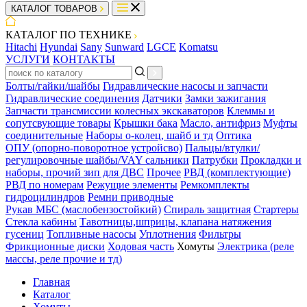
КАТАЛОГ ТОВАРОВ
КАТАЛОГ ПО ТЕХНИКЕ
Hitachi
Hyundai
Sany
Sunward
LGCE
Komatsu
УСЛУГИ
КОНТАКТЫ
Болты/гайки/шайбы
Гидравлические насосы и запчасти
Гидравлические соединения
Датчики
Замки зажигания
Запчасти трансмиссии колесных экскаваторов
Клеммы и
сопутсвующие товары
Крышки бака
Масло, антифриз
Муфты
соединительные
Наборы о-колец, шайб и тд
Оптика
ОПУ (опорно-поворотное устройсво)
Пальцы/втулки/
регулировочные шайбы/VAY сальники
Патрубки
Прокладки и
наборы, прочий зип для ДВС
Прочее
РВД (комплектующие)
РВД по номерам
Режущие элементы
Ремкомплекты
гидроцилиндров
Ремни приводные
Рукав МБС (маслобензостойкий)
Спираль защитная
Стартеры
Стекла кабины
Тавотницы,шприцы, клапана натяжения
гусениц
Топливные насосы
Уплотнения
Фильтры
Фрикционные диски
Ходовая часть
Хомуты
Электрика (реле
массы, реле прочие и тд)
Главная
Каталог
Хомуты