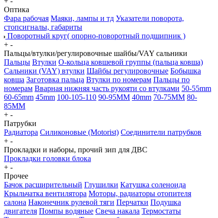
+
-
Оптика
Фара рабочая
Маяки, лампы и тд
Указатели поворота,
стопсигналы, габариты
Поворотный круг( опорно-поворотный подшипник )
+
-
Пальцы/втулки/регулировочные шайбы/VAY сальники
Пальцы
Втулки
О-кольца ковшевой группы (пальца ковша)
Сальники (VAY) втулки
Шайбы регулировочные
Бобышка
ковша
Заготовка пальца
Втулки по номерам
Пальцы по
номерам
Вварная нижняя часть рукояти со втулками
50-55mm
60-65mm
45mm
100-105-110
90-95MM
40mm
70-75MM
80-
85MM
+
-
Патрубки
Радиатора
Силиконовые (Motorist)
Соединители патрубков
+
-
Прокладки и наборы, прочий зип для ДВС
Прокладки головки блока
+
-
Прочее
Бачок расширительный
Глушилки
Катушка соленоида
Крыльчатка вентилятора
Моторы, радиаторы отопителя
салона
Наконечник рулевой тяги
Перчатки
Подушка
двигателя
Помпы водяные
Свеча накала
Термостаты