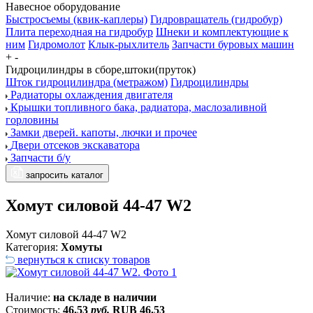
Навесное оборудование
Быстросъемы (квик-каплеры)
Гидровращатель (гидробур)
Плита переходная на гидробур
Шнеки и комплектующие к
ним
Гидромолот
Клык-рыхлитель
Запчасти буровых машин
+
-
Гидроцилиндры в сборе,штоки(пруток)
Шток гидроцилиндра (метражом)
Гидроцилиндры
Радиаторы охлаждения двигателя
Крышки топливного бака, радиатора, маслозаливной
горловины
Замки дверей. капоты, лючки и прочее
Двери отсеков экскаватора
Запчасти б/у
запросить каталог
Хомут силовой 44-47 W2
Хомут силовой 44-47 W2
Категория:
Хомуты
вернуться к списку товаров
Наличие:
на складе в наличии
Стоимость:
46.53
руб.
RUB
46.53