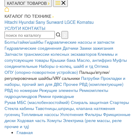
КАТАЛОГ ТОВАРОВ
КАТАЛОГ ПО ТЕХНИКЕ
Hitachi
Hyundai
Sany
Sunward
LGCE
Komatsu
УСЛУГИ
КОНТАКТЫ
Болты/гайки/шайбы
Гидравлические насосы и запчасти
Гидравлические соединения
Датчики
Замки зажигания
Запчасти трансмиссии колесных экскаваторов
Клеммы и
сопутсвующие товары
Крышки бака
Масло, антифриз
Муфты
соединительные
Наборы о-колец, шайб и тд
Оптика
ОПУ (опорно-поворотное устройсво)
Пальцы/втулки/
регулировочные шайбы/VAY сальники
Патрубки
Прокладки и
наборы, прочий зип для ДВС
Прочее
РВД (комплектующие)
РВД по номерам
Режущие элементы
Ремкомплекты
гидроцилиндров
Ремни приводные
Рукав МБС (маслобензостойкий)
Спираль защитная
Стартеры
Стекла кабины
Тавотницы,шприцы, клапана натяжения
гусениц
Топливные насосы
Уплотнения
Фильтры
Фрикционные
диски
Ходовая часть
Хомуты
Электрика (реле массы, реле
прочие и тд)
Главная