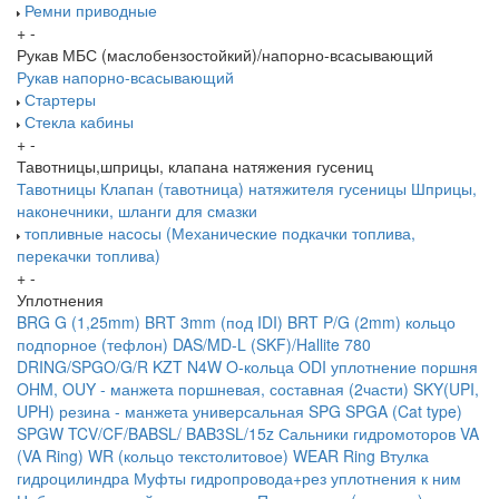
Ремни приводные
+
-
Рукав МБС (маслобензостойкий)/напорно-всасывающий
Рукав напорно-всасывающий
Стартеры
Стекла кабины
+
-
Тавотницы,шприцы, клапана натяжения гусениц
Тавотницы
Клапан (тавотница) натяжителя гусеницы
Шприцы,
наконечники, шланги для смазки
топливные насосы (Механические подкачки топлива,
перекачки топлива)
+
-
Уплотнения
BRG G (1,25mm)
BRT 3mm (под IDI)
BRT P/G (2mm) кольцо
подпорное (тефлон)
DAS/MD-L (SKF)/Hallite 780
DRING/SPGO/G/R
KZT
N4W
O-кольца
ODI уплотнение поршня
OHM, OUY - манжета поршневая, составная (2части)
SKY(UPI,
UPH) резина - манжета универсальная
SPG
SPGA (Cat type)
SPGW
TCV/CF/BABSL/ BAB3SL/15z Сальники гидромоторов
VA
(VA Ring)
WR (кольцо текстолитовое) WEAR Ring
Втулка
гидроцилиндра
Муфты гидропровода+рез уплотнения к ним