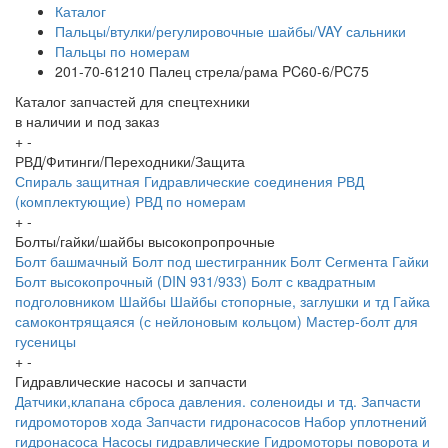
Каталог
Пальцы/втулки/регулировочные шайбы/VAY сальники
Пальцы по номерам
201-70-61210 Палец стрела/рама PC60-6/PC75
Каталог запчастей для спецтехники
в наличии и под заказ
+
-
РВД/Фитинги/Переходники/Защита
Спираль защитная
Гидравлические соединения
РВД
(комплектующие)
РВД по номерам
+
-
Болты/гайки/шайбы высокопропрочные
Болт башмачный
Болт под шестигранник
Болт Сегмента
Гайки
Болт высокопрочный (DIN 931/933)
Болт с квадратным
подголовником
Шайбы
Шайбы стопорные, заглушки и тд
Гайка
самоконтрящаяся (с нейлоновым кольцом)
Мастер-болт для
гусеницы
+
-
Гидравлические насосы и запчасти
Датчики,клапана сброса давления. соленоиды и тд.
Запчасти
гидромоторов хода
Запчасти гидронасосов
Набор уплотнений
гидронасоса
Насосы гидравлические
Гидромоторы поворота и