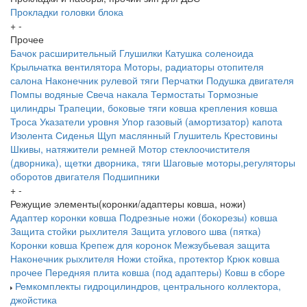
Прокладки головки блока
+
-
Прочее
Бачок расширительный
Глушилки
Катушка соленоида
Крыльчатка вентилятора
Моторы, радиаторы отопителя
салона
Наконечник рулевой тяги
Перчатки
Подушка двигателя
Помпы водяные
Свеча накала
Термостаты
Тормозные
цилиндры
Трапеции, боковые тяги ковша крепления ковша
Троса
Указатели уровня
Упор газовый (амортизатор) капота
Изолента
Сиденья
Щуп маслянный
Глушитель
Крестовины
Шкивы, натяжители ремней
Мотор стеклоочистителя
(дворника), щетки дворника, тяги
Шаговые моторы,регуляторы
оборотов двигателя
Подшипники
+
-
Режущие элементы(коронки/адаптеры ковша, ножи)
Адаптер коронки ковша
Подрезные ножи (бокорезы) ковша
Защита стойки рыхлителя
Защита углового шва (пятка)
Коронки ковша
Крепеж для коронок
Межзубьевая защита
Наконечник рыхлителя
Ножи
стойка, протектор
Крюк ковша
прочее
Передняя плита ковша (под адаптеры)
Ковш в сборе
Ремкомплекты гидроцилиндров, центрального коллектора,
джойстика