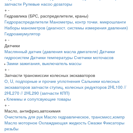
запчасти
Рулевые насос-дозаторы
+
-
Гидравлика (БРС, распределители, краны)
Гидрораспределители
Манометры, контр точки. микрошланги
Наборы манометров (диагност. системы измерения давления)
Гидроаккумулятор
+
-
Датчики
Маслянный датчик (давления масла двигателя)
Датчики
гидросистем
Датчики температуры
Счетчики моточасов
Замки зажигания, выключатель массы
+
-
Запчасти трансмиссии колесных экскаваторов
О, U, подпорные и прочие уплотнения
Сальники колесных
экскаваторов
запчасти ступиц, колесных редукторов
2HL100 //
2HL270 // 2HL290 (запчасти КПП)
Клеммы и сопутсвующие товары
+
-
Масло, антифриз,автохимия
Очиститель для рук
Масло гидравлическое, трансмисс,компр
Масло моторное
Охлаждающая жидкость
Смазки
Фиксаторы
резьбы