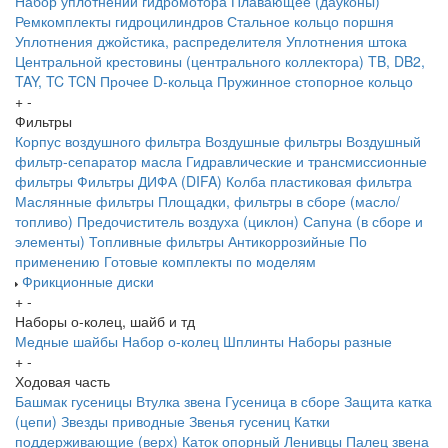
Набор уплотнений гидромотора
Плавающее (дауконы)
Ремкомплекты гидроцилиндров
Стальное кольцо поршня
Уплотнения джойстика, распределителя
Уплотнения штока
Центральной крестовины (центрального коллектора)
TB, DB2,
TAY, TC
TCN
Прочее
D-кольца
Пружинное стопорное кольцо
+
-
Фильтры
Корпус воздушного фильтра
Воздушные фильтры
Воздушный
фильтр-сепаратор масла
Гидравлические и трансмиссионные
фильтры
Фильтры ДИФА (DIFA)
Колба пластиковая фильтра
Маслянные фильтры
Площадки, фильтры в сборе (масло/
топливо)
Предочиститель воздуха (циклон)
Сапуна (в сборе и
элементы)
Топливные фильтры
Антикоррозийные
По
применению
Готовые комплекты по моделям
Фрикционные диски
+
-
Наборы о-колец, шайб и тд
Медные шайбы
Набор о-колец
Шплинты
Наборы разные
+
-
Ходовая часть
Башмак гусеницы
Втулка звена
Гусеница в сборе
Защита катка
(цепи)
Звезды приводные
Звенья гусениц
Катки
поддерживающие (верх)
Каток опорный
Ленивцы
Палец звена