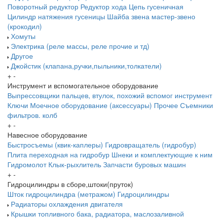
Поворотный редуктор
Редуктор хода
Цепь гусеничная
Цилиндр натяжения гусеницы
Шайба звена
мастер-звено
(крокодил)
Хомуты
Электрика (реле массы, реле прочие и тд)
Другое
Джойстик (клапана,ручки,пыльники,толкатели)
+
-
Инструмент и вспомогательное оборудование
Выпрессовщики пальцев, втулок, похожий вспомог инструмент
Ключи
Моечное оборудование (аксессуары)
Прочее
Съемники
фильтров. колб
+
-
Навесное оборудование
Быстросъемы (квик-каплеры)
Гидровращатель (гидробур)
Плита переходная на гидробур
Шнеки и комплектующие к ним
Гидромолот
Клык-рыхлитель
Запчасти буровых машин
+
-
Гидроцилиндры в сборе,штоки(пруток)
Шток гидроцилиндра (метражом)
Гидроцилиндры
Радиаторы охлаждения двигателя
Крышки топливного бака, радиатора, маслозаливной