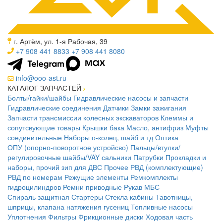
г. Артём, ул. 1-я Рабочая, 39
+7 908 441 8833
+7 908 441 8080
info@ooo-ast.ru
КАТАЛОГ ЗАПЧАСТЕЙ
Болты/гайки/шайбы
Гидравлические насосы и запчасти
Гидравлические соединения
Датчики
Замки зажигания
Запчасти трансмиссии колесных экскаваторов
Клеммы и
сопутсвующие товары
Крышки бака
Масло, антифриз
Муфты
соединительные
Наборы о-колец, шайб и тд
Оптика
ОПУ (опорно-поворотное устройсво)
Пальцы/втулки/
регулировочные шайбы/VAY сальники
Патрубки
Прокладки и
наборы, прочий зип для ДВС
Прочее
РВД (комплектующие)
РВД по номерам
Режущие элементы
Ремкомплекты
гидроцилиндров
Ремни приводные
Рукав МБС
Спираль защитная
Стартеры
Стекла кабины
Тавотницы,
шприцы, клапана натяжения гусениц
Топливные насосы
Уплотнения
Фильтры
Фрикционные диски
Ходовая часть