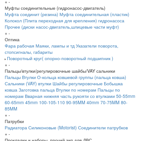
+
-
Муфты соединительные (гидронасос-двигатель)
Муфта соединит (резина)
Муфта соединительная (пластик)
Колокол (Плита переходная для крепления) гидронасоса
Прочее (диски насос-двигатель,шлицевые части муфт)
+
-
Оптика
Фара рабочая
Маяки, лампы и тд
Указатели поворота,
стопсигналы, габариты
Поворотный круг( опорно-поворотный подшипник )
+
-
Пальцы/втулки/регулировочные шайбы/VAY сальники
Пальцы
Втулки
О-кольца ковшевой группы (пальца ковша)
Сальники (VAY) втулки
Шайбы регулировочные
Бобышка
ковша
Заготовка пальца
Втулки по номерам
Пальцы по
номерам
Вварная нижняя часть рукояти со втулками
50-55mm
60-65mm
45mm
100-105-110
90-95MM
40mm
70-75MM
80-
85MM
+
-
Патрубки
Радиатора
Силиконовые (Motorist)
Соединители патрубков
+
-
Прокладки и наборы, прочий зип для ДВС