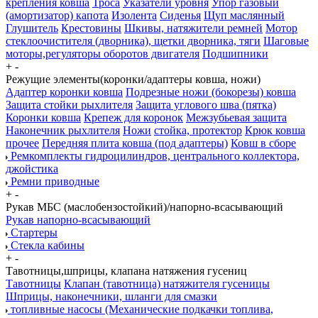
крепления ковша
Троса
Указатели уровня
Упор газовый
(амортизатор) капота
Изолента
Сиденья
Щуп маслянный
Глушитель
Крестовины
Шкивы, натяжители ремней
Мотор
стеклоочистителя (дворника), щетки дворника, тяги
Шаговые
моторы,регуляторы оборотов двигателя
Подшипники
+
-
Режущие элементы(коронки/адаптеры ковша, ножи)
Адаптер коронки ковша
Подрезные ножи (бокорезы) ковша
Защита стойки рыхлителя
Защита углового шва (пятка)
Коронки ковша
Крепеж для коронок
Межзубьевая защита
Наконечник рыхлителя
Ножи
стойка, протектор
Крюк ковша
прочее
Передняя плита ковша (под адаптеры)
Ковш в сборе
Ремкомплекты гидроцилиндров, центрального коллектора,
джойстика
Ремни приводные
+
-
Рукав МБС (маслобензостойкий)/напорно-всасывающий
Рукав напорно-всасывающий
Стартеры
Стекла кабины
+
-
Тавотницы,шприцы, клапана натяжения гусениц
Тавотницы
Клапан (тавотница) натяжителя гусеницы
Шприцы, наконечники, шланги для смазки
топливные насосы (Механические подкачки топлива,