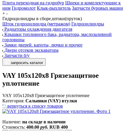
Плита переходная на гидробур
Шнеки и комплектующие к
ним
Гидромолот
Клык-рыхлитель
Запчасти буровых машин
+
-
Гидроцилиндры в сборе,штоки(пруток)
Шток гидроцилиндра (метражом)
Гидроцилиндры
Радиаторы охлаждения двигателя
Крышки топливного бака, радиатора, маслозаливной
горловины
Замки дверей. капоты, лючки и прочее
Двери отсеков экскаватора
Запчасти б/у
запросить каталог
VAY 105x120x8 Грязезащитное
уплотнение
VAY 105x120x8 Грязезащитное уплотнение
Категория:
Сальники (VAY) втулки
вернуться к списку товаров
Наличие:
на складе в наличии
Стоимость:
400.00
руб.
RUB
400