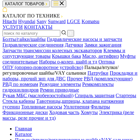
КАТАЛОГ ТОВАРОВ
КАТАЛОГ ПО ТЕХНИКЕ
Hitachi
Hyundai
Sany
Sunward
LGCE
Komatsu
УСЛУГИ
КОНТАКТЫ
Болты/гайки/шайбы
Гидравлические насосы и запчасти
Гидравлические соединения
Датчики
Замки зажигания
Запчасти трансмиссии колесных экскаваторов
Клеммы и
сопутсвующие товары
Крышки бака
Масло, антифриз
Муфты
соединительные
Наборы о-колец, шайб и тд
Оптика
ОПУ (опорно-поворотное устройсво)
Пальцы/втулки/
регулировочные шайбы/VAY сальники
Патрубки
Прокладки и
наборы, прочий зип для ДВС
Прочее
РВД (комплектующие)
РВД по номерам
Режущие элементы
Ремкомплекты
гидроцилиндров
Ремни приводные
Рукав МБС (маслобензостойкий)
Спираль защитная
Стартеры
Стекла кабины
Тавотницы,шприцы, клапана натяжения
гусениц
Топливные насосы
Уплотнения
Фильтры
Фрикционные диски
Ходовая часть
Хомуты
Электрика (реле
массы, реле прочие и тд)
Главная
Каталог
Пальцы/втулки/регулировочные шайбы/VAY сальники