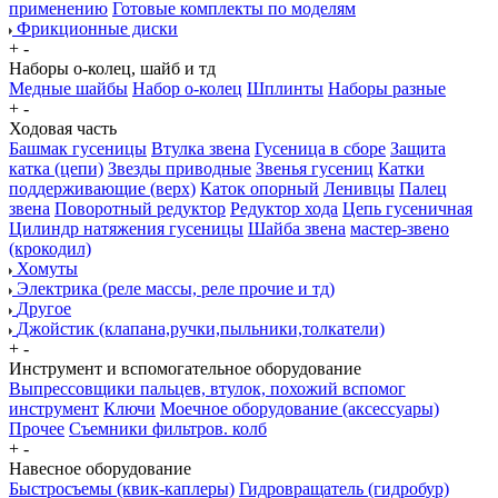
применению
Готовые комплекты по моделям
Фрикционные диски
+
-
Наборы о-колец, шайб и тд
Медные шайбы
Набор о-колец
Шплинты
Наборы разные
+
-
Ходовая часть
Башмак гусеницы
Втулка звена
Гусеница в сборе
Защита
катка (цепи)
Звезды приводные
Звенья гусениц
Катки
поддерживающие (верх)
Каток опорный
Ленивцы
Палец
звена
Поворотный редуктор
Редуктор хода
Цепь гусеничная
Цилиндр натяжения гусеницы
Шайба звена
мастер-звено
(крокодил)
Хомуты
Электрика (реле массы, реле прочие и тд)
Другое
Джойстик (клапана,ручки,пыльники,толкатели)
+
-
Инструмент и вспомогательное оборудование
Выпрессовщики пальцев, втулок, похожий вспомог
инструмент
Ключи
Моечное оборудование (аксессуары)
Прочее
Съемники фильтров. колб
+
-
Навесное оборудование
Быстросъемы (квик-каплеры)
Гидровращатель (гидробур)