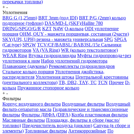
перекачки топлива)
+
-
Уплотнения
BRG G (1,25mm)
BRT 3mm (под IDI)
BRT P/G (2mm) кольцо
подпорное (тефлон)
DAS/MD-L (SKF)/Hallite 780
DRING/SPGO/G/R
KZT
N4W
O-кольца
ODI уплотнение
поршня
OHM, OUY - манжета поршневая, составная (2части)
SKY(UPI, UPH) резина - манжета универсальная
SPG
SPGA
(Cat type)
SPGW
TCV/CF/BABSL/ BAB3SL/15z Сальники
гидромоторов
VA (VA Ring)
WR (кольцо текстолитовое)
WEAR Ring
Втулка гидроцилиндра
Муфты гидропровода+рез
уплотнения к ним
Набор уплотнений гидромотора
Плавающее (дауконы)
Ремкомплекты гидроцилиндров
Стальное кольцо поршня
Уплотнения джойстика,
распределителя
Уплотнения штока
Центральной крестовины
(центрального коллектора)
TB, DB2, TAY, TC
TCN
Прочее
D-
кольца
Пружинное стопорное кольцо
+
-
Фильтры
Корпус воздушного фильтра
Воздушные фильтры
Воздушный
фильтр-сепаратор масла
Гидравлические и трансмиссионные
фильтры
Фильтры ДИФА (DIFA)
Колба пластиковая фильтра
Маслянные фильтры
Площадки, фильтры в сборе (масло/
топливо)
Предочиститель воздуха (циклон)
Сапуна (в сборе и
элементы)
Топливные фильтры
Антикоррозийные
По