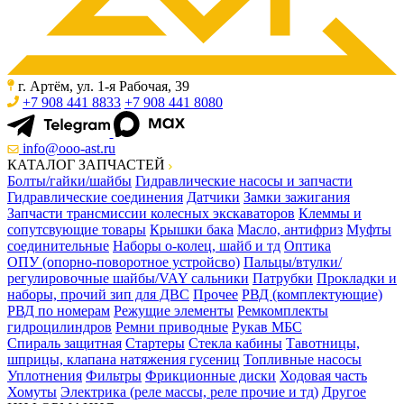
г. Артём, ул. 1-я Рабочая, 39
+7 908 441 8833
+7 908 441 8080
info@ooo-ast.ru
КАТАЛОГ ЗАПЧАСТЕЙ
Болты/гайки/шайбы
Гидравлические насосы и запчасти
Гидравлические соединения
Датчики
Замки зажигания
Запчасти трансмиссии колесных экскаваторов
Клеммы и
сопутсвующие товары
Крышки бака
Масло, антифриз
Муфты
соединительные
Наборы о-колец, шайб и тд
Оптика
ОПУ (опорно-поворотное устройсво)
Пальцы/втулки/
регулировочные шайбы/VAY сальники
Патрубки
Прокладки и
наборы, прочий зип для ДВС
Прочее
РВД (комплектующие)
РВД по номерам
Режущие элементы
Ремкомплекты
гидроцилиндров
Ремни приводные
Рукав МБС
Спираль защитная
Стартеры
Стекла кабины
Тавотницы,
шприцы, клапана натяжения гусениц
Топливные насосы
Уплотнения
Фильтры
Фрикционные диски
Ходовая часть
Хомуты
Электрика (реле массы, реле прочие и тд)
Другое