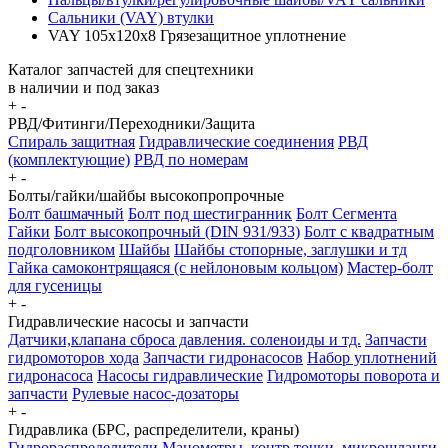
Сальники (VAY) втулки
VAY 105x120x8 Грязезащитное уплотнение
Каталог запчастей для спецтехники
в наличии и под заказ
+
-
РВД/Фитинги/Переходники/Защита
Спираль защитная
Гидравлические соединения
РВД
(комплектующие)
РВД по номерам
+
-
Болты/гайки/шайбы высокопропрочные
Болт башмачный
Болт под шестигранник
Болт Сегмента
Гайки
Болт высокопрочный (DIN 931/933)
Болт с квадратным
подголовником
Шайбы
Шайбы стопорные, заглушки и тд
Гайка самоконтрящаяся (с нейлоновым кольцом)
Мастер-болт
для гусеницы
+
-
Гидравлические насосы и запчасти
Датчики,клапана сброса давления. соленоиды и тд.
Запчасти
гидромоторов хода
Запчасти гидронасосов
Набор уплотнений
гидронасоса
Насосы гидравлические
Гидромоторы поворота и
запчасти
Рулевые насос-дозаторы
+
-
Гидравлика (БРС, распределители, краны)
Гидрораспределители
Манометры, контр точки. микрошланги