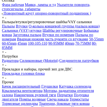
Оптика
Фара рабочая
Маяки, лампы и тд
Указатели поворота,
стопсигналы, габариты
Поворотный круг( опорно-поворотный подшипник )
+
-
Пальцы/втулки/регулировочные шайбы/VAY сальники
Пальцы
Втулки
О-кольца ковшевой группы (пальца ковша)
Сальники (VAY) втулки
Шайбы регулировочные
Бобышка
ковша
Заготовка пальца
Втулки по номерам
Пальцы по
номерам
Вварная нижняя часть рукояти со втулками
50-55mm
60-65mm
45mm
100-105-110
90-95MM
40mm
70-75MM
80-
85MM
+
-
Патрубки
Радиатора
Силиконовые (Motorist)
Соединители патрубков
+
-
Прокладки и наборы, прочий зип для ДВС
Прокладки головки блока
+
-
Прочее
Бачок расширительный
Глушилки
Катушка соленоида
Крыльчатка вентилятора
Моторы, радиаторы отопителя
салона
Наконечник рулевой тяги
Перчатки
Подушка
двигателя
Помпы водяные
Свеча накала
Термостаты
Тормозные цилиндры
Трапеции, боковые тяги ковша