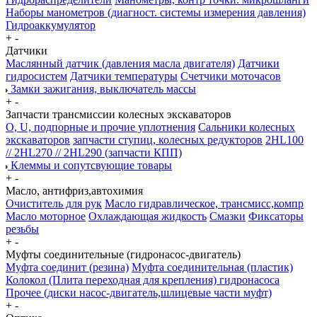
Наборы манометров (диагност. системы измерения давления)
Гидроаккумулятор
+
-
Датчики
Маслянный датчик (давления масла двигателя)
Датчики
гидросистем
Датчики температуры
Счетчики моточасов
Замки зажигания, выключатель массы
+
-
Запчасти трансмиссии колесных экскаваторов
О, U, подпорные и прочие уплотнения
Сальники колесных
экскаваторов
запчасти ступиц, колесных редукторов
2HL100
// 2HL270 // 2HL290 (запчасти КПП)
Клеммы и сопутсвующие товары
+
-
Масло, антифриз,автохимия
Очиститель для рук
Масло гидравлическое, трансмисс,компр
Масло моторное
Охлаждающая жидкость
Смазки
Фиксаторы
резьбы
+
-
Муфты соединительные (гидронасос-двигатель)
Муфта соединит (резина)
Муфта соединительная (пластик)
Колокол (Плита переходная для крепления) гидронасоса
Прочее (диски насос-двигатель,шлицевые части муфт)
+
-