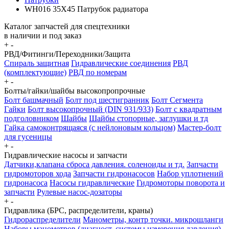
WH016 35X45 Патрубок радиатора
Каталог запчастей для спецтехники
в наличии и под заказ
+
-
РВД/Фитинги/Переходники/Защита
Спираль защитная
Гидравлические соединения
РВД
(комплектующие)
РВД по номерам
+
-
Болты/гайки/шайбы высокопропрочные
Болт башмачный
Болт под шестигранник
Болт Сегмента
Гайки
Болт высокопрочный (DIN 931/933)
Болт с квадратным
подголовником
Шайбы
Шайбы стопорные, заглушки и тд
Гайка самоконтрящаяся (с нейлоновым кольцом)
Мастер-болт
для гусеницы
+
-
Гидравлические насосы и запчасти
Датчики,клапана сброса давления. соленоиды и тд.
Запчасти
гидромоторов хода
Запчасти гидронасосов
Набор уплотнений
гидронасоса
Насосы гидравлические
Гидромоторы поворота и
запчасти
Рулевые насос-дозаторы
+
-
Гидравлика (БРС, распределители, краны)
Гидрораспределители
Манометры, контр точки. микрошланги
Наборы манометров (диагност. системы измерения давления)