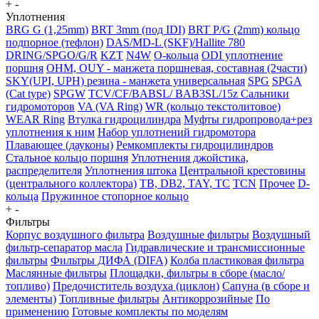
+
-
Уплотнения
BRG G (1,25mm)
BRT 3mm (под IDI)
BRT P/G (2mm) кольцо
подпорное (тефлон)
DAS/MD-L (SKF)/Hallite 780
DRING/SPGO/G/R
KZT
N4W
O-кольца
ODI уплотнение
поршня
OHM, OUY - манжета поршневая, составная (2части)
SKY(UPI, UPH) резина - манжета универсальная
SPG
SPGA
(Cat type)
SPGW
TCV/CF/BABSL/ BAB3SL/15z Сальники
гидромоторов
VA (VA Ring)
WR (кольцо текстолитовое)
WEAR Ring
Втулка гидроцилиндра
Муфты гидропровода+рез
уплотнения к ним
Набор уплотнений гидромотора
Плавающее (дауконы)
Ремкомплекты гидроцилиндров
Стальное кольцо поршня
Уплотнения джойстика,
распределителя
Уплотнения штока
Центральной крестовины
(центрального коллектора)
TB, DB2, TAY, TC
TCN
Прочее
D-
кольца
Пружинное стопорное кольцо
+
-
Фильтры
Корпус воздушного фильтра
Воздушные фильтры
Воздушный
фильтр-сепаратор масла
Гидравлические и трансмиссионные
фильтры
Фильтры ДИФА (DIFA)
Колба пластиковая фильтра
Маслянные фильтры
Площадки, фильтры в сборе (масло/
топливо)
Предочиститель воздуха (циклон)
Сапуна (в сборе и
элементы)
Топливные фильтры
Антикоррозийные
По
применению
Готовые комплекты по моделям