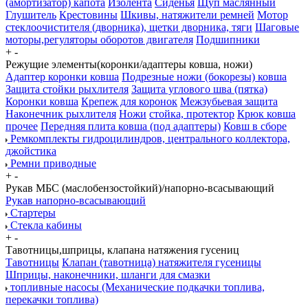
(амортизатор) капота
Изолента
Сиденья
Щуп маслянный
Глушитель
Крестовины
Шкивы, натяжители ремней
Мотор
стеклоочистителя (дворника), щетки дворника, тяги
Шаговые
моторы,регуляторы оборотов двигателя
Подшипники
+
-
Режущие элементы(коронки/адаптеры ковша, ножи)
Адаптер коронки ковша
Подрезные ножи (бокорезы) ковша
Защита стойки рыхлителя
Защита углового шва (пятка)
Коронки ковша
Крепеж для коронок
Межзубьевая защита
Наконечник рыхлителя
Ножи
стойка, протектор
Крюк ковша
прочее
Передняя плита ковша (под адаптеры)
Ковш в сборе
Ремкомплекты гидроцилиндров, центрального коллектора,
джойстика
Ремни приводные
+
-
Рукав МБС (маслобензостойкий)/напорно-всасывающий
Рукав напорно-всасывающий
Стартеры
Стекла кабины
+
-
Тавотницы,шприцы, клапана натяжения гусениц
Тавотницы
Клапан (тавотница) натяжителя гусеницы
Шприцы, наконечники, шланги для смазки
топливные насосы (Механические подкачки топлива,
перекачки топлива)