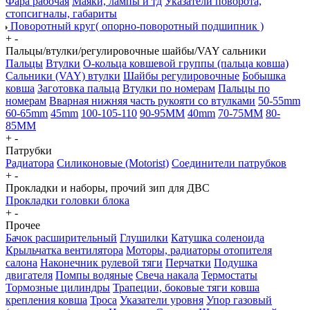
Фара рабочая
Маяки, лампы и тд
Указатели поворота,
стопсигналы, габариты
Поворотный круг( опорно-поворотный подшипник )
+
-
Пальцы/втулки/регулировочные шайбы/VAY сальники
Пальцы
Втулки
О-кольца ковшевой группы (пальца ковша)
Сальники (VAY) втулки
Шайбы регулировочные
Бобышка
ковша
Заготовка пальца
Втулки по номерам
Пальцы по
номерам
Вварная нижняя часть рукояти со втулками
50-55mm
60-65mm
45mm
100-105-110
90-95MM
40mm
70-75MM
80-
85MM
+
-
Патрубки
Радиатора
Силиконовые (Motorist)
Соединители патрубков
+
-
Прокладки и наборы, прочий зип для ДВС
Прокладки головки блока
+
-
Прочее
Бачок расширительный
Глушилки
Катушка соленоида
Крыльчатка вентилятора
Моторы, радиаторы отопителя
салона
Наконечник рулевой тяги
Перчатки
Подушка
двигателя
Помпы водяные
Свеча накала
Термостаты
Тормозные цилиндры
Трапеции, боковые тяги ковша
крепления ковша
Троса
Указатели уровня
Упор газовый