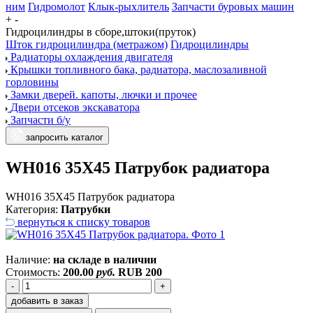
ним
Гидромолот
Клык-рыхлитель
Запчасти буровых машин
+
-
Гидроцилиндры в сборе,штоки(пруток)
Шток гидроцилиндра (метражом)
Гидроцилиндры
Радиаторы охлаждения двигателя
Крышки топливного бака, радиатора, маслозаливной
горловины
Замки дверей. капоты, лючки и прочее
Двери отсеков экскаватора
Запчасти б/у
запросить каталог
WH016 35X45 Патрубок радиатора
WH016 35X45 Патрубок радиатора
Категория:
Патрубки
вернуться к списку товаров
Наличие:
на складе в наличии
Стоимость:
200.00
руб.
RUB
200
-
+
добавить в заказ