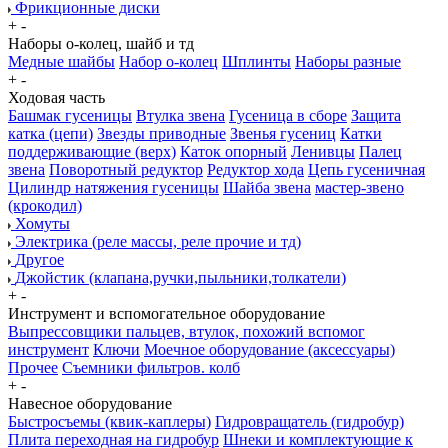
Фрикционные диски
+
-
Наборы о-колец, шайб и тд
Медные шайбы
Набор о-колец
Шплинты
Наборы разные
+
-
Ходовая часть
Башмак гусеницы
Втулка звена
Гусеница в сборе
Защита
катка (цепи)
Звезды приводные
Звенья гусениц
Катки
поддерживающие (верх)
Каток опорный
Ленивцы
Палец
звена
Поворотный редуктор
Редуктор хода
Цепь гусеничная
Цилиндр натяжения гусеницы
Шайба звена
мастер-звено
(крокодил)
Хомуты
Электрика (реле массы, реле прочие и тд)
Другое
Джойстик (клапана,ручки,пыльники,толкатели)
+
-
Инструмент и вспомогательное оборудование
Выпрессовщики пальцев, втулок, похожий вспомог
инструмент
Ключи
Моечное оборудование (аксессуары)
Прочее
Съемники фильтров. колб
+
-
Навесное оборудование
Быстросъемы (квик-каплеры)
Гидровращатель (гидробур)
Плита переходная на гидробур
Шнеки и комплектующие к