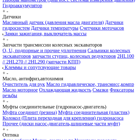
Гидроаккумулятор
+
-
Датчики
Маслянный датчик (давления масла двигателя)
Датчики
гидросистем
Датчики температуры
Счетчики моточасов
Замки зажигания, выключатель массы
+
-
Запчасти трансмиссии колесных экскаваторов
О, U, подпорные и прочие уплотнения
Сальники колесных
экскаваторов
запчасти ступиц, колесных редукторов
2HL100
// 2HL270 // 2HL290 (запчасти КПП)
Клеммы и сопутсвующие товары
+
-
Масло, антифриз,автохимия
Очиститель для рук
Масло гидравлическое, трансмисс,компр
Масло моторное
Охлаждающая жидкость
Смазки
Фиксаторы
резьбы
+
-
Муфты соединительные (гидронасос-двигатель)
Муфта соединит (резина)
Муфта соединительная (пластик)
Колокол (Плита переходная для крепления) гидронасоса
Прочее (диски насос-двигатель,шлицевые части муфт)
+
-
Оптика