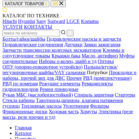
КАТАЛОГ ТОВАРОВ
КАТАЛОГ ПО ТЕХНИКЕ
Hitachi
Hyundai
Sany
Sunward
LGCE
Komatsu
УСЛУГИ
КОНТАКТЫ
Болты/гайки/шайбы
Гидравлические насосы и запчасти
Гидравлические соединения
Датчики
Замки зажигания
Запчасти трансмиссии колесных экскаваторов
Клеммы и
сопутсвующие товары
Крышки бака
Масло, антифриз
Муфты
соединительные
Наборы о-колец, шайб и тд
Оптика
ОПУ (опорно-поворотное устройсво)
Пальцы/втулки/
регулировочные шайбы/VAY сальники
Патрубки
Прокладки и
наборы, прочий зип для ДВС
Прочее
РВД (комплектующие)
РВД по номерам
Режущие элементы
Ремкомплекты
гидроцилиндров
Ремни приводные
Рукав МБС (маслобензостойкий)
Спираль защитная
Стартеры
Стекла кабины
Тавотницы,шприцы, клапана натяжения
гусениц
Топливные насосы
Уплотнения
Фильтры
Фрикционные диски
Ходовая часть
Хомуты
Электрика (реле
массы, реле прочие и тд)
Главная
Каталог
Патрубки