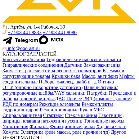
г. Артём, ул. 1-я Рабочая, 39
+7 908 441 8833
+7 908 441 8080
info@ooo-ast.ru
КАТАЛОГ ЗАПЧАСТЕЙ
Болты/гайки/шайбы
Гидравлические насосы и запчасти
Гидравлические соединения
Датчики
Замки зажигания
Запчасти трансмиссии колесных экскаваторов
Клеммы и
сопутсвующие товары
Крышки бака
Масло, антифриз
Муфты
соединительные
Наборы о-колец, шайб и тд
Оптика
ОПУ (опорно-поворотное устройсво)
Пальцы/втулки/
регулировочные шайбы/VAY сальники
Патрубки
Прокладки и
наборы, прочий зип для ДВС
Прочее
РВД (комплектующие)
РВД по номерам
Режущие элементы
Ремкомплекты
гидроцилиндров
Ремни приводные
Рукав МБС
Спираль защитная
Стартеры
Стекла кабины
Тавотницы,
шприцы, клапана натяжения гусениц
Топливные насосы
Уплотнения
Фильтры
Фрикционные диски
Ходовая часть
Хомуты
Электрика (реле массы, реле прочие и тд)
Другое
ИНФОРМАЦИЯ