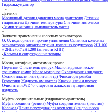
Гидроаккумулятор
+
-
Датчики
Маслянный датчик (давления масла двигателя)
Датчики
гидросистем
Датчики температуры
Счетчики моточасов
Замки зажигания, выключатель массы
+
-
Запчасти трансмиссии колесных экскаваторов
О, U, подпорные и прочие уплотнения
Сальники колесных
экскаваторов
запчасти ступиц, колесных редукторов
2HL100
// 2HL270 // 2HL290 (запчасти КПП)
Клеммы и сопутсвующие товары
+
-
Масло, антифриз, автохимия,прочее
Перчатки
Очиститель для рук
Масло гидравлическое,
трансмисс,компр
Масло моторное
Охлаждающая жидкость
Смазки пластичные (литол и тд)
Фиксаторы резьбы
Герметики
Жидкость омывателя
Краски, клей и прочее
Очистители,WD40, стартовая жидкость тд
Тормозная
жидкость
+
-
Муфты соединительные (гидронасос-двигатель)
Муфта соединит (резина)
Муфта соединительная (пластик)
Колокол (Плита переходная для крепления) гидронасоса