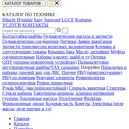
КАТАЛОГ ТОВАРОВ
КАТАЛОГ ПО ТЕХНИКЕ
Hitachi
Hyundai
Sany
Sunward
LGCE
Komatsu
УСЛУГИ
КОНТАКТЫ
Болты/гайки/шайбы
Гидравлические насосы и запчасти
Гидравлические соединения
Датчики
Замки зажигания
Запчасти трансмиссии колесных экскаваторов
Клеммы и
сопутсвующие товары
Крышки бака
Масло, антифриз
Муфты
соединительные
Наборы о-колец, шайб и тд
Оптика
ОПУ (опорно-поворотное устройсво)
Пальцы/втулки/
регулировочные шайбы/VAY сальники
Патрубки
Прокладки и
наборы, прочий зип для ДВС
Прочее
РВД (комплектующие)
РВД по номерам
Режущие элементы
Ремкомплекты
гидроцилиндров
Ремни приводные
Рукав МБС (маслобензостойкий)
Спираль защитная
Стартеры
Стекла кабины
Тавотницы,шприцы, клапана натяжения
гусениц
Топливные насосы
Уплотнения
Фильтры
Фрикционные диски
Ходовая часть
Хомуты
Электрика (реле
массы, реле прочие и тд)
Главная
Каталог
Патрубки