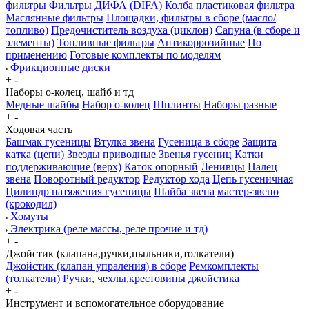
фильтры
Фильтры ДИФА (DIFA)
Колба пластиковая фильтра
Маслянные фильтры
Площадки, фильтры в сборе (масло/
топливо)
Предочиститель воздуха (циклон)
Сапуна (в сборе и
элементы)
Топливные фильтры
Антикоррозийные
По
применению
Готовые комплекты по моделям
Фрикционные диски
+
-
Наборы о-колец, шайб и тд
Медные шайбы
Набор о-колец
Шплинты
Наборы разные
+
-
Ходовая часть
Башмак гусеницы
Втулка звена
Гусеница в сборе
Защита
катка (цепи)
Звезды приводные
Звенья гусениц
Катки
поддерживающие (верх)
Каток опорный
Ленивцы
Палец
звена
Поворотный редуктор
Редуктор хода
Цепь гусеничная
Цилиндр натяжения гусеницы
Шайба звена
мастер-звено
(крокодил)
Хомуты
Электрика (реле массы, реле прочие и тд)
+
-
Джойстик (клапана,ручки,пыльники,толкатели)
Джойстик (клапан упраления) в сборе
Ремкомплекты
(толкатели)
Ручки, чехлы,крестовины джойстика
+
-
Инструмент и вспомогательное оборудование