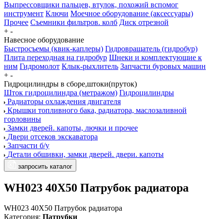
Выпрессовщики пальцев, втулок, похожий вспомог
инструмент
Ключи
Моечное оборудование (аксессуары)
Прочее
Съемники фильтров. колб
Диск отрезной
+
-
Навесное оборудование
Быстросъемы (квик-каплеры)
Гидровращатель (гидробур)
Плита переходная на гидробур
Шнеки и комплектующие к
ним
Гидромолот
Клык-рыхлитель
Запчасти буровых машин
+
-
Гидроцилиндры в сборе,штоки(пруток)
Шток гидроцилиндра (метражом)
Гидроцилиндры
Радиаторы охлаждения двигателя
Крышки топливного бака, радиатора, маслозаливной
горловины
Замки дверей. капоты, лючки и прочее
Двери отсеков экскаватора
Запчасти б/у
Детали обшивки, замки дверей. двери. капоты
запросить каталог
WH023 40X50 Патрубок радиатора
WH023 40X50 Патрубок радиатора
Категория:
Патрубки