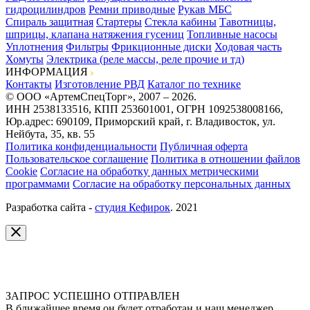
гидроцилиндров
Ремни приводные
Рукав МБС
Спираль защитная
Стартеры
Стекла кабины
Тавотницы,
шприцы, клапана натяжения гусениц
Топливные насосы
Уплотнения
Фильтры
Фрикционные диски
Ходовая часть
Хомуты
Электрика (реле массы, реле прочие и тд)
ИНФОРМАЦИЯ
Контакты
Изготовление РВД
Каталог по технике
© ООО «АртемСпецТорг», 2007 – 2026.
ИНН 2538133516, КПП 253601001, ОГРН 1092538008166,
Юр.адрес: 690109, Приморский край, г. Владивосток, ул.
Нейбута, 35, кв. 55
Политика конфиденциальности
Публичная оферта
Пользовательское соглашение
Политика в отношении файлов
Cookie
Согласие на обработку данных метрическими
программами
Согласие на обработку персональных данных
Разработка сайта -
студия Кефирок
. 2021
ЗАПРОС УСПЕШНО ОТПРАВЛЕН
В ближайшее время он будет отработан и наш менеджер