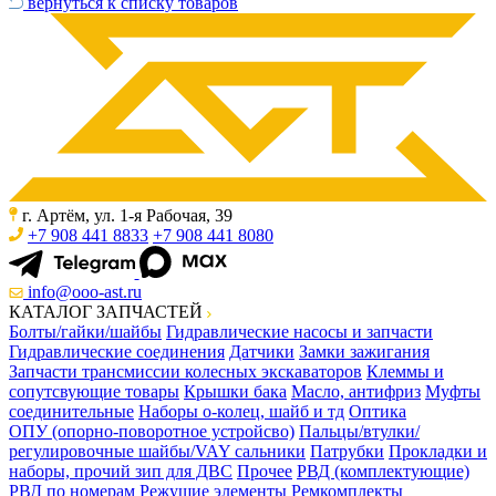
вернуться к списку товаров
г. Артём, ул. 1-я Рабочая, 39
+7 908 441 8833
+7 908 441 8080
info@ooo-ast.ru
КАТАЛОГ ЗАПЧАСТЕЙ
Болты/гайки/шайбы
Гидравлические насосы и запчасти
Гидравлические соединения
Датчики
Замки зажигания
Запчасти трансмиссии колесных экскаваторов
Клеммы и
сопутсвующие товары
Крышки бака
Масло, антифриз
Муфты
соединительные
Наборы о-колец, шайб и тд
Оптика
ОПУ (опорно-поворотное устройсво)
Пальцы/втулки/
регулировочные шайбы/VAY сальники
Патрубки
Прокладки и
наборы, прочий зип для ДВС
Прочее
РВД (комплектующие)
РВД по номерам
Режущие элементы
Ремкомплекты