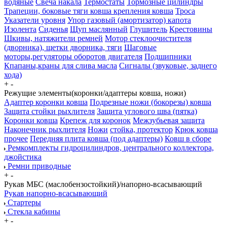
водяные
Свеча накала
Термостаты
Тормозные цилиндры
Трапеции, боковые тяги ковша крепления ковша
Троса
Указатели уровня
Упор газовый (амортизатор) капота
Изолента
Сиденья
Щуп маслянный
Глушитель
Крестовины
Шкивы, натяжители ремней
Мотор стеклоочистителя
(дворника), щетки дворника, тяги
Шаговые
моторы,регуляторы оборотов двигателя
Подшипники
Кпапаны,краны для слива масла
Сигналы (звуковые, заднего
хода)
+
-
Режущие элементы(коронки/адаптеры ковша, ножи)
Адаптер коронки ковша
Подрезные ножи (бокорезы) ковша
Защита стойки рыхлителя
Защита углового шва (пятка)
Коронки ковша
Крепеж для коронок
Межзубьевая защита
Наконечник рыхлителя
Ножи
стойка, протектор
Крюк ковша
прочее
Передняя плита ковша (под адаптеры)
Ковш в сборе
Ремкомплекты гидроцилиндров, центрального коллектора,
джойстика
Ремни приводные
+
-
Рукав МБС (маслобензостойкий)/напорно-всасывающий
Рукав напорно-всасывающий
Стартеры
Стекла кабины
+
-