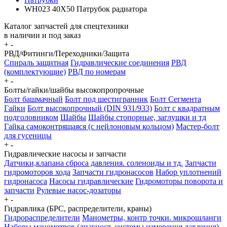
WH023 40X50 Патрубок радиатора
Каталог запчастей для спецтехники
в наличии и под заказ
+
-
РВД/Фитинги/Переходники/Защита
Спираль защитная
Гидравлические соединения
РВД
(комплектующие)
РВД по номерам
+
-
Болты/гайки/шайбы высокопропрочные
Болт башмачный
Болт под шестигранник
Болт Сегмента
Гайки
Болт высокопрочный (DIN 931/933)
Болт с квадратным
подголовником
Шайбы
Шайбы стопорные, заглушки и тд
Гайка самоконтрящаяся (с нейлоновым кольцом)
Мастер-болт
для гусеницы
+
-
Гидравлические насосы и запчасти
Датчики,клапана сброса давления. соленоиды и тд.
Запчасти
гидромоторов хода
Запчасти гидронасосов
Набор уплотнений
гидронасоса
Насосы гидравлические
Гидромоторы поворота и
запчасти
Рулевые насос-дозаторы
+
-
Гидравлика (БРС, распределители, краны)
Гидрораспределители
Манометры, контр точки. микрошланги
Наборы манометров (диагност. системы измерения давления)