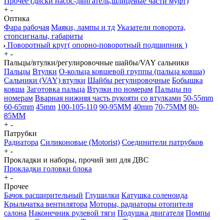
Прочее (диски насос-двигатель,шлицевые части муфт)
+
-
Оптика
Фара рабочая
Маяки, лампы и тд
Указатели поворота,
стопсигналы, габариты
Поворотный круг( опорно-поворотный подшипник )
+
-
Пальцы/втулки/регулировочные шайбы/VAY сальники
Пальцы
Втулки
О-кольца ковшевой группы (пальца ковша)
Сальники (VAY) втулки
Шайбы регулировочные
Бобышка
ковша
Заготовка пальца
Втулки по номерам
Пальцы по
номерам
Вварная нижняя часть рукояти со втулками
50-55mm
60-65mm
45mm
100-105-110
90-95MM
40mm
70-75MM
80-
85MM
+
-
Патрубки
Радиатора
Силиконовые (Motorist)
Соединители патрубков
+
-
Прокладки и наборы, прочий зип для ДВС
Прокладки головки блока
+
-
Прочее
Бачок расширительный
Глушилки
Катушка соленоида
Крыльчатка вентилятора
Моторы, радиаторы отопителя
салона
Наконечник рулевой тяги
Подушка двигателя
Помпы