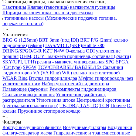
Тавотницы,шприцы, клапана натяжения гусениц
Тавотницы
Клапан (тавотница) натяжителя гусеницы
Шприцы, наконечники, шланги для смазки
топливные насосы (Механические подкачки топлива,
перекачки топлива)
+
-
Уплотнения
BRG G (1,25mm)
BRT 3mm (под IDI)
BRT P/G (2mm) кольцо
подпорное (тефлон)
DAS/MD-L (SKF)/Hallite 780
DRING/SPGO/G/R
KZT
N4W
O-кольца
ODI уплотнение
поршня
OHM, OUY - манжета поршневая, составная (2части)
SKY(UPI, UPH) резина - манжета универсальная
SPG
SPGA
(Cat type)
SPGW
TCV/CF/BABSL/ BAB3SL/15z Сальники
гидромоторов
VA (VA Ring)
WR (кольцо текстолитовое)
WEAR Ring
Втулка гидроцилиндра
Муфты гидропровода+рез
уплотнения к ним
Набор уплотнений гидромотора
Плавающее (дауконы)
Ремкомплекты гидроцилиндров
Стальное кольцо поршня
Уплотнения джойстика,
распределителя
Уплотнения штока
Центральной крестовины
(центрального коллектора)
TB, DB2, TAY, TC
TCN
Прочее
D-
кольца
Пружинное стопорное кольцо
+
-
Фильтры
Корпус воздушного фильтра
Воздушные фильтры
Воздушный
фильтр-сепаратор масла
Гидравлические и трансмиссионные