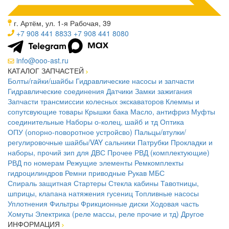
г. Артём, ул. 1-я Рабочая, 39
+7 908 441 8833
+7 908 441 8080
info@ooo-ast.ru
КАТАЛОГ ЗАПЧАСТЕЙ
Болты/гайки/шайбы
Гидравлические насосы и запчасти
Гидравлические соединения
Датчики
Замки зажигания
Запчасти трансмиссии колесных экскаваторов
Клеммы и
сопутсвующие товары
Крышки бака
Масло, антифриз
Муфты
соединительные
Наборы о-колец, шайб и тд
Оптика
ОПУ (опорно-поворотное устройсво)
Пальцы/втулки/
регулировочные шайбы/VAY сальники
Патрубки
Прокладки и
наборы, прочий зип для ДВС
Прочее
РВД (комплектующие)
РВД по номерам
Режущие элементы
Ремкомплекты
гидроцилиндров
Ремни приводные
Рукав МБС
Спираль защитная
Стартеры
Стекла кабины
Тавотницы,
шприцы, клапана натяжения гусениц
Топливные насосы
Уплотнения
Фильтры
Фрикционные диски
Ходовая часть
Хомуты
Электрика (реле массы, реле прочие и тд)
Другое
ИНФОРМАЦИЯ