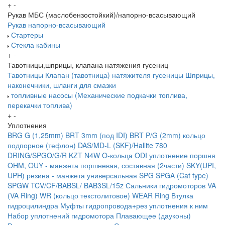
+
-
Рукав МБС (маслобензостойкий)/напорно-всасывающий
Рукав напорно-всасывающий
Стартеры
Стекла кабины
+
-
Тавотницы,шприцы, клапана натяжения гусениц
Тавотницы
Клапан (тавотница) натяжителя гусеницы
Шприцы,
наконечники, шланги для смазки
топливные насосы (Механические подкачки топлива,
перекачки топлива)
+
-
Уплотнения
BRG G (1,25mm)
BRT 3mm (под IDI)
BRT P/G (2mm) кольцо
подпорное (тефлон)
DAS/MD-L (SKF)/Hallite 780
DRING/SPGO/G/R
KZT
N4W
O-кольца
ODI уплотнение поршня
OHM, OUY - манжета поршневая, составная (2части)
SKY(UPI,
UPH) резина - манжета универсальная
SPG
SPGA (Cat type)
SPGW
TCV/CF/BABSL/ BAB3SL/15z Сальники гидромоторов
VA
(VA Ring)
WR (кольцо текстолитовое) WEAR Ring
Втулка
гидроцилиндра
Муфты гидропровода+рез уплотнения к ним
Набор уплотнений гидромотора
Плавающее (дауконы)