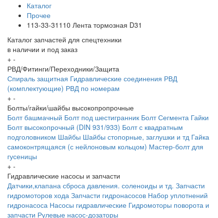
Каталог
Прочее
113-33-31110 Лента тормозная D31
Каталог запчастей для спецтехники
в наличии и под заказ
+
-
РВД/Фитинги/Переходники/Защита
Спираль защитная
Гидравлические соединения
РВД
(комплектующие)
РВД по номерам
+
-
Болты/гайки/шайбы высокопропрочные
Болт башмачный
Болт под шестигранник
Болт Сегмента
Гайки
Болт высокопрочный (DIN 931/933)
Болт с квадратным
подголовником
Шайбы
Шайбы стопорные, заглушки и тд
Гайка
самоконтрящаяся (с нейлоновым кольцом)
Мастер-болт для
гусеницы
+
-
Гидравлические насосы и запчасти
Датчики,клапана сброса давления. соленоиды и тд.
Запчасти
гидромоторов хода
Запчасти гидронасосов
Набор уплотнений
гидронасоса
Насосы гидравлические
Гидромоторы поворота и
запчасти
Рулевые насос-дозаторы