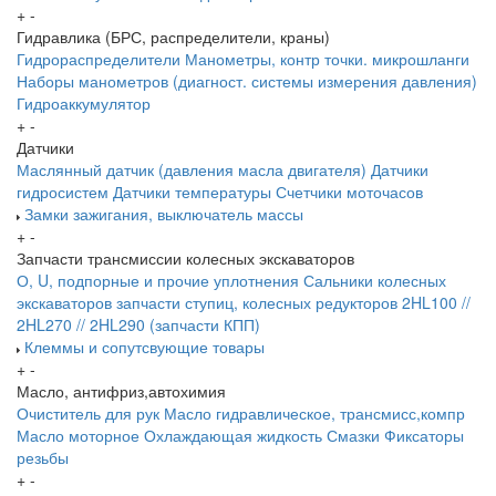
+
-
Гидравлика (БРС, распределители, краны)
Гидрораспределители
Манометры, контр точки. микрошланги
Наборы манометров (диагност. системы измерения давления)
Гидроаккумулятор
+
-
Датчики
Маслянный датчик (давления масла двигателя)
Датчики
гидросистем
Датчики температуры
Счетчики моточасов
Замки зажигания, выключатель массы
+
-
Запчасти трансмиссии колесных экскаваторов
О, U, подпорные и прочие уплотнения
Сальники колесных
экскаваторов
запчасти ступиц, колесных редукторов
2HL100 //
2HL270 // 2HL290 (запчасти КПП)
Клеммы и сопутсвующие товары
+
-
Масло, антифриз,автохимия
Очиститель для рук
Масло гидравлическое, трансмисс,компр
Масло моторное
Охлаждающая жидкость
Смазки
Фиксаторы
резьбы
+
-