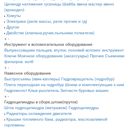
Цилиндр натяжения гусеницы
Шайба звена
мастер-звено
(крокодил)
Хомуты
Электрика (реле массы, реле прочие и тд)
Другое
Джойстик (клапана,ручки,пыльники,толкатели)
+
-
Инструмент и вспомогательное оборудование
Выпрессовщики пальцев, втулок, похожий вспомог инструмент
Ключи
Моечное оборудование (аксессуары)
Прочее
Съемники
фильтров. колб
+
-
Навесное оборудование
Быстросъемы (квик-каплеры)
Гидровращатель (гидробур)
Плита переходная на гидробур
Шнеки и комплектующие к ним
Гидромолот
Клык-рыхлитель
Запчасти буровых машин
+
-
Гидроцилиндры в сборе,штоки(пруток)
Шток гидроцилиндра (метражом)
Гидроцилиндры
Радиаторы охлаждения двигателя
Крышки топливного бака, радиатора, маслозаливной
горловины