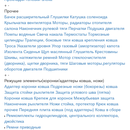
+
-
Прочее
Бачок расширительный
Глушилки
Катушка соленоида
Крыльчатка вентилятора
Моторы, радиаторы отопителя
салона
Наконечник рулевой тяги
Перчатки
Подушка двигателя
Помпы водяные
Свеча накала
Термостаты
Тормозные
цилиндры
Трапеции, боковые тяги ковша крепления ковша
Троса
Указатели уровня
Упор газовый (амортизатор) капота
Изолента
Сиденья
Щуп маслянный
Глушитель
Крестовины
Шкивы, натяжители ремней
Мотор стеклоочистителя
(дворника), щетки дворника, тяги
Шаговые моторы,регуляторы
оборотов двигателя
Подшипники
+
-
Режущие элементы(коронки/адаптеры ковша, ножи)
Адаптер коронки ковша
Подрезные ножи (бокорезы) ковша
Защита стойки рыхлителя
Защита углового шва (пятка)
Коронки ковша
Крепеж для коронок
Межзубьевая защита
Наконечник рыхлителя
Ножи
стойка, протектор
Крюк ковша
прочее
Передняя плита ковша (под адаптеры)
Ковш в сборе
Ремкомплекты гидроцилиндров, центрального коллектора,
джойстика
Ремни приводные