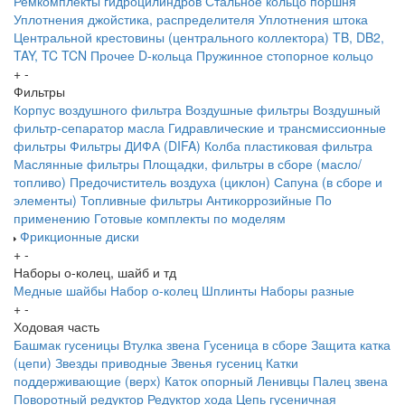
Ремкомплекты гидроцилиндров
Стальное кольцо поршня
Уплотнения джойстика, распределителя
Уплотнения штока
Центральной крестовины (центрального коллектора)
TB, DB2,
TAY, TC
TCN
Прочее
D-кольца
Пружинное стопорное кольцо
+
-
Фильтры
Корпус воздушного фильтра
Воздушные фильтры
Воздушный
фильтр-сепаратор масла
Гидравлические и трансмиссионные
фильтры
Фильтры ДИФА (DIFA)
Колба пластиковая фильтра
Маслянные фильтры
Площадки, фильтры в сборе (масло/
топливо)
Предочиститель воздуха (циклон)
Сапуна (в сборе и
элементы)
Топливные фильтры
Антикоррозийные
По
применению
Готовые комплекты по моделям
Фрикционные диски
+
-
Наборы о-колец, шайб и тд
Медные шайбы
Набор о-колец
Шплинты
Наборы разные
+
-
Ходовая часть
Башмак гусеницы
Втулка звена
Гусеница в сборе
Защита катка
(цепи)
Звезды приводные
Звенья гусениц
Катки
поддерживающие (верх)
Каток опорный
Ленивцы
Палец звена
Поворотный редуктор
Редуктор хода
Цепь гусеничная