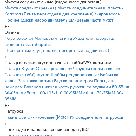
Муфты соединительные (гидронасос-двигатель)
Муфта соединит (резина)
Муфта соединительная (пластик)
Колокол (Плита переходная для крепления) гидронасоса
Прочее (диски насос-двигатель,шлицевые части муфт)
+
-
Оптика
Фара рабочая
Маяки, лампы и тд
Указатели поворота,
стопсигналы, габариты
Поворотный круг( опорно-поворотный подшипник )
+
-
Пальцы/втулки/регулировочные шайбы/VAY сальники
Пальцы
Втулки
О-кольца ковшевой группы (пальца ковша)
Сальники (VAY) втулки
Шайбы регулировочные
Бобышка
ковша
Заготовка пальца
Втулки по номерам
Пальцы по
номерам
Вварная нижняя часть рукояти со втулками
50-55mm
60-65mm
45mm
100-105-110
90-95MM
40mm
70-75MM
80-
85MM
+
-
Патрубки
Радиатора
Силиконовые (Motorist)
Соединители патрубков
+
-
Прокладки и наборы, прочий зип для ДВС
Прокладки головки блока