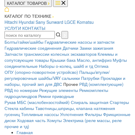
КАТАЛОГ ТОВАРОВ
КАТАЛОГ ПО ТЕХНИКЕ
Hitachi
Hyundai
Sany
Sunward
LGCE
Komatsu
УСЛУГИ
КОНТАКТЫ
Болты/гайки/шайбы
Гидравлические насосы и запчасти
Гидравлические соединения
Датчики
Замки зажигания
Запчасти трансмиссии колесных экскаваторов
Клеммы и
сопутсвующие товары
Крышки бака
Масло, антифриз
Муфты
соединительные
Наборы о-колец, шайб и тд
Оптика
ОПУ (опорно-поворотное устройсво)
Пальцы/втулки/
регулировочные шайбы/VAY сальники
Патрубки
Прокладки и
наборы, прочий зип для ДВС
Прочее
РВД (комплектующие)
РВД по номерам
Режущие элементы
Ремкомплекты
гидроцилиндров
Ремни приводные
Рукав МБС (маслобензостойкий)
Спираль защитная
Стартеры
Стекла кабины
Тавотницы,шприцы, клапана натяжения
гусениц
Топливные насосы
Уплотнения
Фильтры
Фрикционные
диски
Ходовая часть
Хомуты
Электрика (реле массы, реле
прочие и тд)
Главная