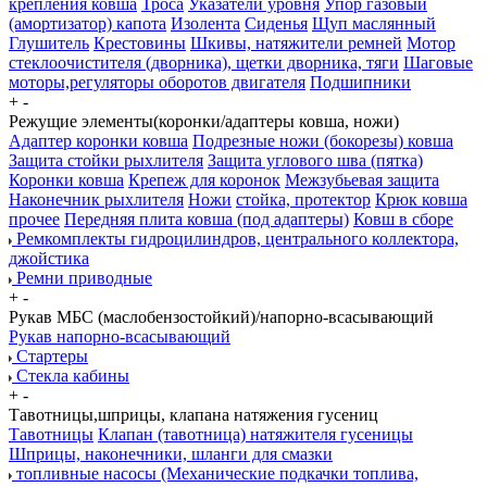
крепления ковша
Троса
Указатели уровня
Упор газовый
(амортизатор) капота
Изолента
Сиденья
Щуп маслянный
Глушитель
Крестовины
Шкивы, натяжители ремней
Мотор
стеклоочистителя (дворника), щетки дворника, тяги
Шаговые
моторы,регуляторы оборотов двигателя
Подшипники
+
-
Режущие элементы(коронки/адаптеры ковша, ножи)
Адаптер коронки ковша
Подрезные ножи (бокорезы) ковша
Защита стойки рыхлителя
Защита углового шва (пятка)
Коронки ковша
Крепеж для коронок
Межзубьевая защита
Наконечник рыхлителя
Ножи
стойка, протектор
Крюк ковша
прочее
Передняя плита ковша (под адаптеры)
Ковш в сборе
Ремкомплекты гидроцилиндров, центрального коллектора,
джойстика
Ремни приводные
+
-
Рукав МБС (маслобензостойкий)/напорно-всасывающий
Рукав напорно-всасывающий
Стартеры
Стекла кабины
+
-
Тавотницы,шприцы, клапана натяжения гусениц
Тавотницы
Клапан (тавотница) натяжителя гусеницы
Шприцы, наконечники, шланги для смазки
топливные насосы (Механические подкачки топлива,