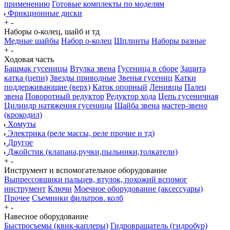
применению
Готовые комплекты по моделям
Фрикционные диски
+
-
Наборы о-колец, шайб и тд
Медные шайбы
Набор о-колец
Шплинты
Наборы разные
+
-
Ходовая часть
Башмак гусеницы
Втулка звена
Гусеница в сборе
Защита
катка (цепи)
Звезды приводные
Звенья гусениц
Катки
поддерживающие (верх)
Каток опорный
Ленивцы
Палец
звена
Поворотный редуктор
Редуктор хода
Цепь гусеничная
Цилиндр натяжения гусеницы
Шайба звена
мастер-звено
(крокодил)
Хомуты
Электрика (реле массы, реле прочие и тд)
Другое
Джойстик (клапана,ручки,пыльники,толкатели)
+
-
Инструмент и вспомогательное оборудование
Выпрессовщики пальцев, втулок, похожий вспомог
инструмент
Ключи
Моечное оборудование (аксессуары)
Прочее
Съемники фильтров. колб
+
-
Навесное оборудование
Быстросъемы (квик-каплеры)
Гидровращатель (гидробур)