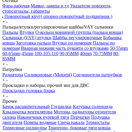
Оптика
Фара рабочая
Маяки, лампы и тд
Указатели поворота,
стопсигналы, габариты
Поворотный круг( опорно-поворотный подшипник )
+
-
Пальцы/втулки/регулировочные шайбы/VAY сальники
Пальцы
Втулки
О-кольца ковшевой группы (пальца ковша)
Сальники (VAY) втулки
Шайбы регулировочные
Бобышка
ковша
Заготовка пальца
Втулки по номерам
Пальцы по
номерам
Вварная нижняя часть рукояти со втулками
50-55mm
60-65mm
45mm
100-105-110
90-95MM
40mm
70-75MM
80-
85MM
+
-
Патрубки
Радиатора
Силиконовые (Motorist)
Соединители патрубков
+
-
Прокладки и наборы, прочий зип для ДВС
Прокладки головки блока
+
-
Прочее
Бачок расширительный
Глушилки
Катушка соленоида
Крыльчатка вентилятора
Моторы, радиаторы отопителя
салона
Наконечник рулевой тяги
Перчатки
Подушка
двигателя
Помпы водяные
Свеча накала
Термостаты
Тормозные цилиндры
Трапеции, боковые тяги ковша