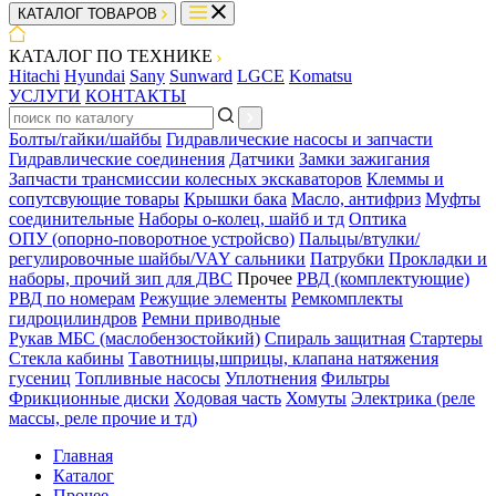
КАТАЛОГ ТОВАРОВ
КАТАЛОГ ПО ТЕХНИКЕ
Hitachi
Hyundai
Sany
Sunward
LGCE
Komatsu
УСЛУГИ
КОНТАКТЫ
Болты/гайки/шайбы
Гидравлические насосы и запчасти
Гидравлические соединения
Датчики
Замки зажигания
Запчасти трансмиссии колесных экскаваторов
Клеммы и
сопутсвующие товары
Крышки бака
Масло, антифриз
Муфты
соединительные
Наборы о-колец, шайб и тд
Оптика
ОПУ (опорно-поворотное устройсво)
Пальцы/втулки/
регулировочные шайбы/VAY сальники
Патрубки
Прокладки и
наборы, прочий зип для ДВС
Прочее
РВД (комплектующие)
РВД по номерам
Режущие элементы
Ремкомплекты
гидроцилиндров
Ремни приводные
Рукав МБС (маслобензостойкий)
Спираль защитная
Стартеры
Стекла кабины
Тавотницы,шприцы, клапана натяжения
гусениц
Топливные насосы
Уплотнения
Фильтры
Фрикционные диски
Ходовая часть
Хомуты
Электрика (реле
массы, реле прочие и тд)
Главная
Каталог
Прочее