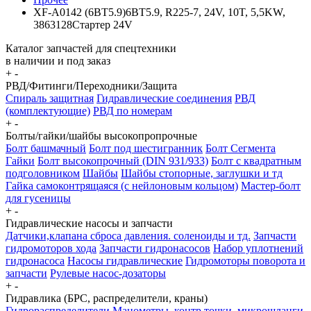
XF-A0142 (6BT5.9)6BT5.9, R225-7, 24V, 10T, 5,5KW,
3863128Стартер 24V
Каталог запчастей для спецтехники
в наличии и под заказ
+
-
РВД/Фитинги/Переходники/Защита
Спираль защитная
Гидравлические соединения
РВД
(комплектующие)
РВД по номерам
+
-
Болты/гайки/шайбы высокопропрочные
Болт башмачный
Болт под шестигранник
Болт Сегмента
Гайки
Болт высокопрочный (DIN 931/933)
Болт с квадратным
подголовником
Шайбы
Шайбы стопорные, заглушки и тд
Гайка самоконтрящаяся (с нейлоновым кольцом)
Мастер-болт
для гусеницы
+
-
Гидравлические насосы и запчасти
Датчики,клапана сброса давления. соленоиды и тд.
Запчасти
гидромоторов хода
Запчасти гидронасосов
Набор уплотнений
гидронасоса
Насосы гидравлические
Гидромоторы поворота и
запчасти
Рулевые насос-дозаторы
+
-
Гидравлика (БРС, распределители, краны)
Гидрораспределители
Манометры, контр точки. микрошланги