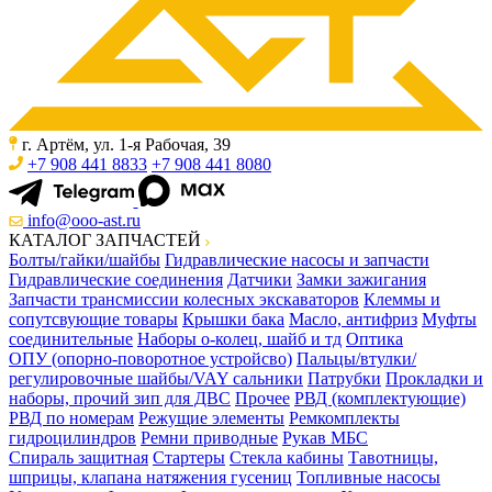
г. Артём, ул. 1-я Рабочая, 39
+7 908 441 8833
+7 908 441 8080
info@ooo-ast.ru
КАТАЛОГ ЗАПЧАСТЕЙ
Болты/гайки/шайбы
Гидравлические насосы и запчасти
Гидравлические соединения
Датчики
Замки зажигания
Запчасти трансмиссии колесных экскаваторов
Клеммы и
сопутсвующие товары
Крышки бака
Масло, антифриз
Муфты
соединительные
Наборы о-колец, шайб и тд
Оптика
ОПУ (опорно-поворотное устройсво)
Пальцы/втулки/
регулировочные шайбы/VAY сальники
Патрубки
Прокладки и
наборы, прочий зип для ДВС
Прочее
РВД (комплектующие)
РВД по номерам
Режущие элементы
Ремкомплекты
гидроцилиндров
Ремни приводные
Рукав МБС
Спираль защитная
Стартеры
Стекла кабины
Тавотницы,
шприцы, клапана натяжения гусениц
Топливные насосы