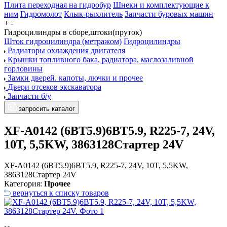
Плита переходная на гидробур
Шнеки и комплектующие к
ним
Гидромолот
Клык-рыхлитель
Запчасти буровых машин
+
-
Гидроцилиндры в сборе,штоки(пруток)
Шток гидроцилиндра (метражом)
Гидроцилиндры
Радиаторы охлаждения двигателя
Крышки топливного бака, радиатора, маслозаливной
горловины
Замки дверей. капоты, лючки и прочее
Двери отсеков экскаватора
Запчасти б/у
запросить каталог
XF-A0142 (6BT5.9)6BT5.9, R225-7, 24V,
10T, 5,5KW, 3863128Стартер 24V
XF-A0142 (6BT5.9)6BT5.9, R225-7, 24V, 10T, 5,5KW,
3863128Стартер 24V
Категория:
Прочее
вернуться к списку товаров