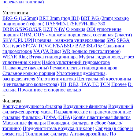
перекачки топлива)
+
-
Уплотнения
BRG G (1,25mm)
BRT 3mm (под IDI)
BRT P/G (2mm) кольцо
подпорное (тефлон)
DAS/MD-L (SKF)/Hallite 780
DRING/SPGO/G/R
KZT
N4W
O-кольца
ODI уплотнение
поршня
OHM, OUY - манжета поршневая, составная (2части)
SKY(UPI, UPH) резина - манжета универсальная
SPG
SPGA
(Cat type)
SPGW
TCV/CF/BABSL/ BAB3SL/15z Сальники
гидромоторов
VA (VA Ring)
WR (кольцо текстолитовое)
WEAR Ring
Втулка гидроцилиндра
Муфты гидропровода+рез
уплотнения к ним
Набор уплотнений гидромотора
Плавающее (дауконы)
Ремкомплекты гидроцилиндров
Стальное кольцо поршня
Уплотнения джойстика,
распределителя
Уплотнения штока
Центральной крестовины
(центрального коллектора)
TB, DB2, TAY, TC
TCN
Прочее
D-
кольца
Пружинное стопорное кольцо
+
-
Фильтры
Корпус воздушного фильтра
Воздушные фильтры
Воздушный
фильтр-сепаратор масла
Гидравлические и трансмиссионные
фильтры
Фильтры ДИФА (DIFA)
Колба пластиковая фильтра
Маслянные фильтры
Площадки, фильтры в сборе (масло/
топливо)
Предочиститель воздуха (циклон)
Сапуна (в сборе и
элементы)
Топливные фильтры
Антикоррозийные
По