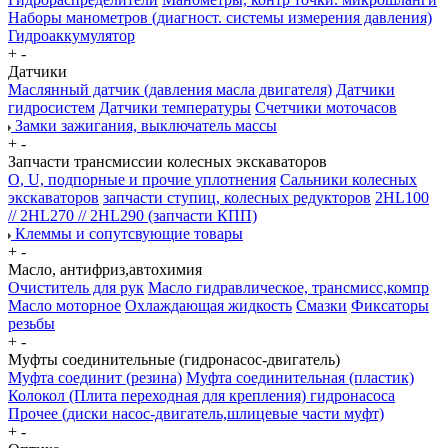
Наборы манометров (диагност. системы измерения давления)
Гидроаккумулятор
+
-
Датчики
Маслянный датчик (давления масла двигателя)
Датчики
гидросистем
Датчики температуры
Счетчики моточасов
Замки зажигания, выключатель массы
+
-
Запчасти трансмиссии колесных экскаваторов
О, U, подпорные и прочие уплотнения
Сальники колесных
экскаваторов
запчасти ступиц, колесных редукторов
2HL100
// 2HL270 // 2HL290 (запчасти КПП)
Клеммы и сопутсвующие товары
+
-
Масло, антифриз,автохимия
Очиститель для рук
Масло гидравлическое, трансмисс,компр
Масло моторное
Охлаждающая жидкость
Смазки
Фиксаторы
резьбы
+
-
Муфты соединительные (гидронасос-двигатель)
Муфта соединит (резина)
Муфта соединительная (пластик)
Колокол (Плита переходная для крепления) гидронасоса
Прочее (диски насос-двигатель,шлицевые части муфт)
+
-