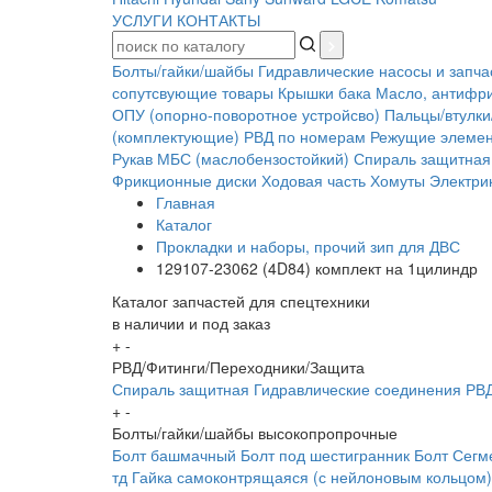
УСЛУГИ
КОНТАКТЫ
Болты/гайки/шайбы
Гидравлические насосы и запча
сопутсвующие товары
Крышки бака
Масло, антифр
ОПУ (опорно-поворотное устройсво)
Пальцы/втулки
(комплектующие)
РВД по номерам
Режущие элеме
Рукав МБС (маслобензостойкий)
Спираль защитная
Фрикционные диски
Ходовая часть
Хомуты
Электрик
Главная
Каталог
Прокладки и наборы, прочий зип для ДВС
129107-23062 (4D84) комплект на 1цилиндр
Каталог запчастей для спецтехники
в наличии и под заказ
+
-
РВД/Фитинги/Переходники/Защита
Спираль защитная
Гидравлические соединения
РВД
+
-
Болты/гайки/шайбы высокопропрочные
Болт башмачный
Болт под шестигранник
Болт Сегм
тд
Гайка самоконтрящаяся (с нейлоновым кольцом)