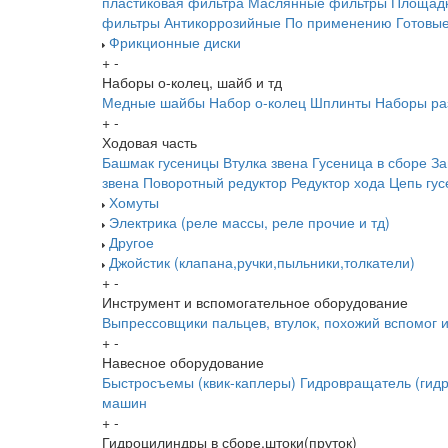
пластиковая фильтра
Маслянные фильтры
Площадк
фильтры
Антикоррозийные
По применению
Готовы
Фрикционные диски
+
-
Наборы о-колец, шайб и тд
Медные шайбы
Набор о-колец
Шплинты
Наборы ра
+
-
Ходовая часть
Башмак гусеницы
Втулка звена
Гусеница в сборе
За
звена
Поворотный редуктор
Редуктор хода
Цепь гу
Хомуты
Электрика (реле массы, реле прочие и тд)
Другое
Джойстик (клапана,ручки,пыльники,толкатели)
+
-
Инструмент и вспомогательное оборудование
Выпрессовщики пальцев, втулок, похожий вспомог 
+
-
Навесное оборудование
Быстросъемы (квик-каплеры)
Гидровращатель (гидр
машин
+
-
Гидроцилиндры в сборе,штоки(пруток)