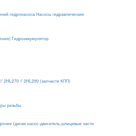
ений гидронасоса
Насосы гидравлические
ения)
Гидроаккумулятор
// 2HL270 // 2HL290 (запчасти КПП)
оры резьбы
рочее (диски насос-двигатель,шлицевые части