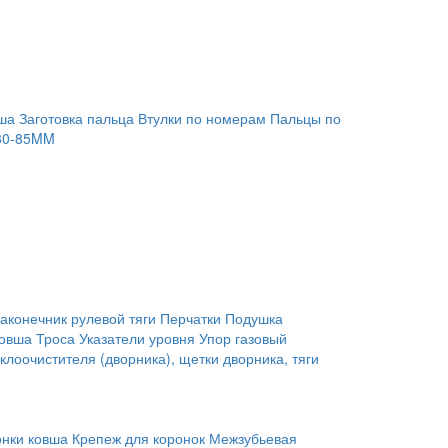
ша
Заготовка пальца
Втулки по номерам
Пальцы по
80-85MM
аконечник рулевой тяги
Перчатки
Подушка
ковша
Троса
Указатели уровня
Упор газовый
клоочистителя (дворника), щетки дворника, тяги
онки ковша
Крепеж для коронок
Межзубьевая