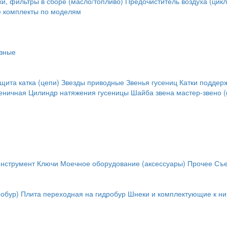
и, фильтры в сборе (масло/топливо)
Предочиститель воздуха (цикл
е комплекты по моделям
зные
щита катка (цепи)
Звезды приводные
Звенья гусениц
Катки поддер
сеничная
Цилиндр натяжения гусеницы
Шайба звена
мастер-звено (
инструмент
Ключи
Моечное оборудование (аксессуары)
Прочее
Съе
обур)
Плита переходная на гидробур
Шнеки и комплектующие к н