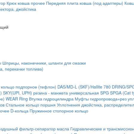
тор
Крюк ковша
прочее
Передняя плита ковша (под адаптеры)
Ковш
ектора, джойстика
ющий
ы
Шприцы, наконечники, шланги для смазки
а, перекачки топлива)
 кольцо подпорное (тефлон)
DAS/MD-L (SKF)/Hallite 780
DRING/SP
)
SKY(UPI, UPH) резина - манжета универсальная
SPG
SPGA (Cat t
ое) WEAR Ring
Втулка гидроцилиндра
Муфты гидропровода+рез упл
ов
Стальное кольцо поршня
Уплотнения джойстика, распределите
очее
D-кольца
Пружинное стопорное кольцо
оздушный фильтр-сепаратор масла
Гидравлические и трансмиссио