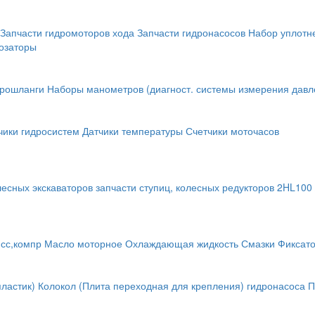
Запчасти гидромоторов хода
Запчасти гидронасосов
Набор уплотн
озаторы
крошланги
Наборы манометров (диагност. системы измерения давл
чики гидросистем
Датчики температуры
Счетчики моточасов
лесных экскаваторов
запчасти ступиц, колесных редукторов
2HL100 
исс,компр
Масло моторное
Охлаждающая жидкость
Смазки
Фиксат
ластик)
Колокол (Плита переходная для крепления) гидронасоса
П