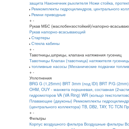
защита
Наконечник рыхлителя
Ножи
стойка, протек
Ремкомплекты гидроцилиндров, центрального колл
Ремни приводные
+
-
Рукав МБС (маслобензостойкий)/напорно-всасыва
Рукав напорно-всасывающий
Стартеры
Стекла кабины
+
-
Тавотницы,шприцы, клапана натяжения гусениц
Тавотницы
Клапан (тавотница) натяжителя гусениц
топливные насосы (Механические подкачки топлив
+
-
Уплотнения
BRG G (1,25mm)
BRT 3mm (под IDI)
BRT P/G (2mm)
OHM, OUY - манжета поршневая, составная (2части
гидромоторов
VA (VA Ring)
WR (кольцо текстолитов
Плавающее (дауконы)
Ремкомплекты гидроцилиндр
(центрального коллектора)
TB, DB2, TAY, TC
TCN
Пр
+
-
Фильтры
Корпус воздушного фильтра
Воздушные фильтры
В