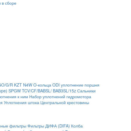
 в сборе
GO/G/R
KZT
N4W
O-кольца
ODI уплотнение поршня
ype)
SPGW
TCV/CF/BABSL/ BAB3SL/15z Сальники
отнения к ним
Набор уплотнений гидромотора
ля
Уплотнения штока
Центральной крестовины
нные фильтры
Фильтры ДИФА (DIFA)
Колба