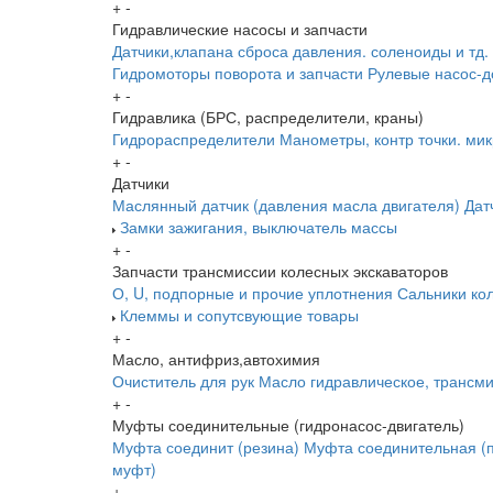
+
-
Гидравлические насосы и запчасти
Датчики,клапана сброса давления. соленоиды и тд.
Гидромоторы поворота и запчасти
Рулевые насос-д
+
-
Гидравлика (БРС, распределители, краны)
Гидрораспределители
Манометры, контр точки. ми
+
-
Датчики
Маслянный датчик (давления масла двигателя)
Дат
Замки зажигания, выключатель массы
+
-
Запчасти трансмиссии колесных экскаваторов
О, U, подпорные и прочие уплотнения
Сальники ко
Клеммы и сопутсвующие товары
+
-
Масло, антифриз,автохимия
Очиститель для рук
Масло гидравлическое, трансм
+
-
Муфты соединительные (гидронасос-двигатель)
Муфта соединит (резина)
Муфта соединительная (п
муфт)
+
-