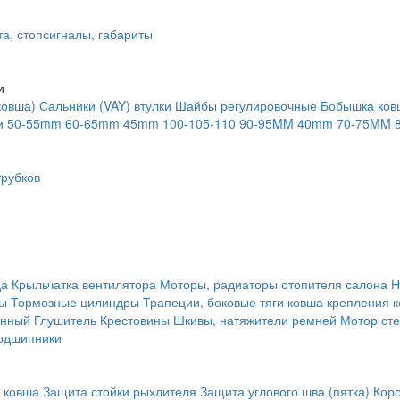
та, стопсигналы, габариты
и
ковша)
Сальники (VAY) втулки
Шайбы регулировочные
Бобышка ков
и
50-55mm
60-65mm
45mm
100-105-110
90-95MM
40mm
70-75MM
рубков
да
Крыльчатка вентилятора
Моторы, радиаторы отопителя салона
Н
ты
Тормозные цилиндры
Трапеции, боковые тяги ковша крепления 
янный
Глушитель
Крестовины
Шкивы, натяжители ремней
Мотор сте
одшипники
 ковша
Защита стойки рыхлителя
Защита углового шва (пятка)
Кор