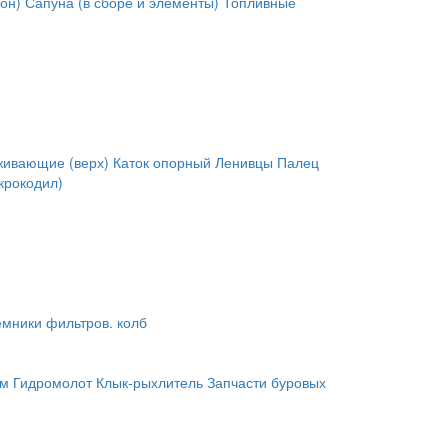
он)
Сапуна (в сборе и элементы)
Топливные
живающие (верх)
Каток опорный
Ленивцы
Палец
крокодил)
мники фильтров. колб
им
Гидромолот
Клык-рыхлитель
Запчасти буровых