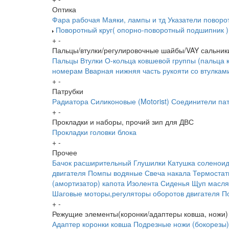
Оптика
Фара рабочая
Маяки, лампы и тд
Указатели поворо
Поворотный круг( опорно-поворотный подшипник )
+
-
Пальцы/втулки/регулировочные шайбы/VAY сальник
Пальцы
Втулки
О-кольца ковшевой группы (пальца 
номерам
Вварная нижняя часть рукояти со втулкам
+
-
Патрубки
Радиатора
Силиконовые (Motorist)
Соединители пат
+
-
Прокладки и наборы, прочий зип для ДВС
Прокладки головки блока
+
-
Прочее
Бачок расширительный
Глушилки
Катушка соленои
двигателя
Помпы водяные
Свеча накала
Термоста
(амортизатор) капота
Изолента
Сиденья
Щуп масл
Шаговые моторы,регуляторы оборотов двигателя
П
+
-
Режущие элементы(коронки/адаптеры ковша, ножи)
Адаптер коронки ковша
Подрезные ножи (бокорезы)