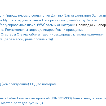
сти
Гидравлические соединения
Датчики
Замки зажигания
Запчасти
из
Муфты соединительные
Наборы о-колец, шайб и тд
Оптика
/регулировочные шайбы/VAY сальники
Патрубки
Прокладки и набор
нты
Ремкомплекты гидроцилиндров
Ремни приводные
Стартеры
Стекла кабины
Тавотницы,шприцы, клапана натяжения 
а (реле массы, реле прочие и тд)
 (комплектующие)
РВД по номерам
ента
Гайки
Болт высокопрочный (DIN 931/933)
Болт с квадратным 
Мастер-болт для гусеницы