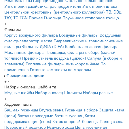
Ремкомплекты гидроцилиндров
Стальное кольцо поршня
Уплотнения джойстика, распределителя
Уплотнения штока
Центральной крестовины (центрального коллектора)
TB, DB2,
TAY, TC
TCN
Прочее
D-кольца
Пружинное стопорное кольцо
+
-
Фильтры
Корпус воздушного фильтра
Воздушные фильтры
Воздушный
фильтр-сепаратор масла
Гидравлические и трансмиссионные
фильтры
Фильтры ДИФА (DIFA)
Колба пластиковая фильтра
Маслянные фильтры
Площадки, фильтры в сборе (масло/
топливо)
Предочиститель воздуха (циклон)
Сапуна (в сборе и
элементы)
Топливные фильтры
Антикоррозийные
По
применению
Готовые комплекты по моделям
Фрикционные диски
+
-
Наборы о-колец, шайб и тд
Медные шайбы
Набор о-колец
Шплинты
Наборы разные
+
-
Ходовая часть
Башмак гусеницы
Втулка звена
Гусеница в сборе
Защита катка
(цепи)
Звезды приводные
Звенья гусениц
Катки
поддерживающие (верх)
Каток опорный
Ленивцы
Палец звена
Поворотный редуктор
Редуктор хода
Цепь гусеничная