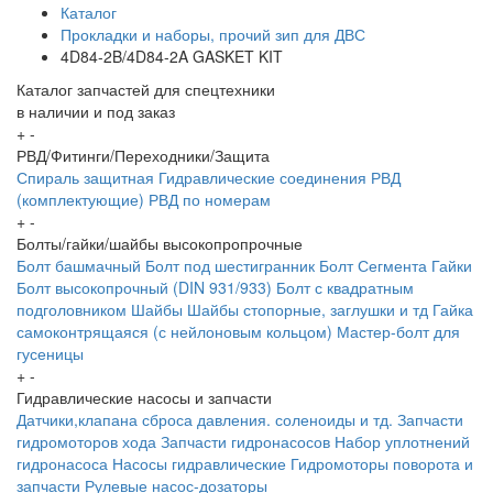
Каталог
Прокладки и наборы, прочий зип для ДВС
4D84-2B/4D84-2A GASKET KIT
Каталог запчастей для спецтехники
в наличии и под заказ
+
-
РВД/Фитинги/Переходники/Защита
Спираль защитная
Гидравлические соединения
РВД
(комплектующие)
РВД по номерам
+
-
Болты/гайки/шайбы высокопропрочные
Болт башмачный
Болт под шестигранник
Болт Сегмента
Гайки
Болт высокопрочный (DIN 931/933)
Болт с квадратным
подголовником
Шайбы
Шайбы стопорные, заглушки и тд
Гайка
самоконтрящаяся (с нейлоновым кольцом)
Мастер-болт для
гусеницы
+
-
Гидравлические насосы и запчасти
Датчики,клапана сброса давления. соленоиды и тд.
Запчасти
гидромоторов хода
Запчасти гидронасосов
Набор уплотнений
гидронасоса
Насосы гидравлические
Гидромоторы поворота и
запчасти
Рулевые насос-дозаторы