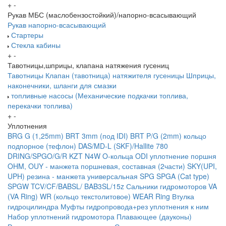
+
-
Рукав МБС (маслобензостойкий)/напорно-всасывающий
Рукав напорно-всасывающий
Стартеры
Стекла кабины
+
-
Тавотницы,шприцы, клапана натяжения гусениц
Тавотницы
Клапан (тавотница) натяжителя гусеницы
Шприцы,
наконечники, шланги для смазки
топливные насосы (Механические подкачки топлива,
перекачки топлива)
+
-
Уплотнения
BRG G (1,25mm)
BRT 3mm (под IDI)
BRT P/G (2mm) кольцо
подпорное (тефлон)
DAS/MD-L (SKF)/Hallite 780
DRING/SPGO/G/R
KZT
N4W
O-кольца
ODI уплотнение поршня
OHM, OUY - манжета поршневая, составная (2части)
SKY(UPI,
UPH) резина - манжета универсальная
SPG
SPGA (Cat type)
SPGW
TCV/CF/BABSL/ BAB3SL/15z Сальники гидромоторов
VA
(VA Ring)
WR (кольцо текстолитовое) WEAR Ring
Втулка
гидроцилиндра
Муфты гидропровода+рез уплотнения к ним
Набор уплотнений гидромотора
Плавающее (дауконы)