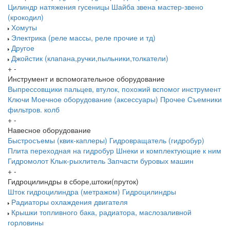
Цилиндр натяжения гусеницы
Шайба звена
мастер-звено
(крокодил)
Хомуты
Электрика (реле массы, реле прочие и тд)
Другое
Джойстик (клапана,ручки,пыльники,толкатели)
+
-
Инструмент и вспомогательное оборудование
Выпрессовщики пальцев, втулок, похожий вспомог инструмент
Ключи
Моечное оборудование (аксессуары)
Прочее
Съемники
фильтров. колб
+
-
Навесное оборудование
Быстросъемы (квик-каплеры)
Гидровращатель (гидробур)
Плита переходная на гидробур
Шнеки и комплектующие к ним
Гидромолот
Клык-рыхлитель
Запчасти буровых машин
+
-
Гидроцилиндры в сборе,штоки(пруток)
Шток гидроцилиндра (метражом)
Гидроцилиндры
Радиаторы охлаждения двигателя
Крышки топливного бака, радиатора, маслозаливной
горловины