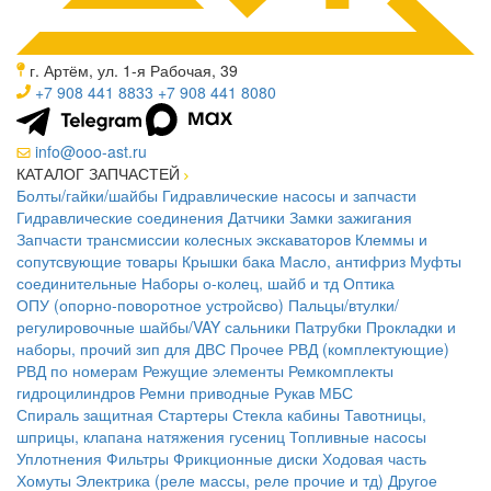
г. Артём, ул. 1-я Рабочая, 39
+7 908 441 8833
+7 908 441 8080
info@ooo-ast.ru
КАТАЛОГ ЗАПЧАСТЕЙ
Болты/гайки/шайбы
Гидравлические насосы и запчасти
Гидравлические соединения
Датчики
Замки зажигания
Запчасти трансмиссии колесных экскаваторов
Клеммы и
сопутсвующие товары
Крышки бака
Масло, антифриз
Муфты
соединительные
Наборы о-колец, шайб и тд
Оптика
ОПУ (опорно-поворотное устройсво)
Пальцы/втулки/
регулировочные шайбы/VAY сальники
Патрубки
Прокладки и
наборы, прочий зип для ДВС
Прочее
РВД (комплектующие)
РВД по номерам
Режущие элементы
Ремкомплекты
гидроцилиндров
Ремни приводные
Рукав МБС
Спираль защитная
Стартеры
Стекла кабины
Тавотницы,
шприцы, клапана натяжения гусениц
Топливные насосы
Уплотнения
Фильтры
Фрикционные диски
Ходовая часть
Хомуты
Электрика (реле массы, реле прочие и тд)
Другое