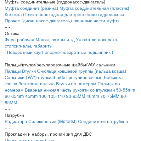
Муфты соединительные (гидронасос-двигатель)
Муфта соединит (резина)
Муфта соединительная (пластик)
Колокол (Плита переходная для крепления) гидронасоса
Прочее (диски насос-двигатель,шлицевые части муфт)
+
-
Оптика
Фара рабочая
Маяки, лампы и тд
Указатели поворота,
стопсигналы, габариты
Поворотный круг( опорно-поворотный подшипник )
+
-
Пальцы/втулки/регулировочные шайбы/VAY сальники
Пальцы
Втулки
О-кольца ковшевой группы (пальца ковша)
Сальники (VAY) втулки
Шайбы регулировочные
Бобышка
ковша
Заготовка пальца
Втулки по номерам
Пальцы по
номерам
Вварная нижняя часть рукояти со втулками
50-55mm
60-65mm
45mm
100-105-110
90-95MM
40mm
70-75MM
80-
85MM
+
-
Патрубки
Радиатора
Силиконовые (Motorist)
Соединители патрубков
+
-
Прокладки и наборы, прочий зип для ДВС
Прокладки головки блока