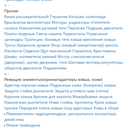
+
-
Прочее
Бачок расширительный
Глушилки
Катушка соленоида
Крыльчатка вентилятора
Моторы, радиаторы отопителя
салона
Наконечник рулевой тяги
Перчатки
Подушка двигателя
Помпы водяные
Свеча накала
Термостаты
Тормозные
цилиндры
Трапеции, боковые тяги ковша крепления ковша
Троса
Указатели уровня
Упор газовый (амортизатор) капота
Изолента
Сиденья
Щуп маслянный
Глушитель
Крестовины
Шкивы, натяжители ремней
Мотор стеклоочистителя
(дворника), щетки дворника, тяги
Шаговые моторы,регуляторы
оборотов двигателя
Подшипники
+
-
Режущие элементы(коронки/адаптеры ковша, ножи)
Адаптер коронки ковша
Подрезные ножи (бокорезы) ковша
Защита стойки рыхлителя
Защита углового шва (пятка)
Коронки ковша
Крепеж для коронок
Межзубьевая защита
Наконечник рыхлителя
Ножи
стойка, протектор
Крюк ковша
прочее
Передняя плита ковша (под адаптеры)
Ковш в сборе
Ремкомплекты гидроцилиндров, центрального коллектора,
джойстика
Ремни приводные