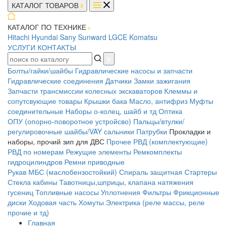
КАТАЛОГ ТОВАРОВ
КАТАЛОГ ПО ТЕХНИКЕ
Hitachi
Hyundai
Sany
Sunward
LGCE
Komatsu
УСЛУГИ
КОНТАКТЫ
Болты/гайки/шайбы
Гидравлические насосы и запчасти
Гидравлические соединения
Датчики
Замки зажигания
Запчасти трансмиссии колесных экскаваторов
Клеммы и
сопутсвующие товары
Крышки бака
Масло, антифриз
Муфты
соединительные
Наборы о-колец, шайб и тд
Оптика
ОПУ (опорно-поворотное устройсво)
Пальцы/втулки/
регулировочные шайбы/VAY сальники
Патрубки
Прокладки и
наборы, прочий зип для ДВС
Прочее
РВД (комплектующие)
РВД по номерам
Режущие элементы
Ремкомплекты
гидроцилиндров
Ремни приводные
Рукав МБС (маслобензостойкий)
Спираль защитная
Стартеры
Стекла кабины
Тавотницы,шприцы, клапана натяжения
гусениц
Топливные насосы
Уплотнения
Фильтры
Фрикционные
диски
Ходовая часть
Хомуты
Электрика (реле массы, реле
прочие и тд)
Главная