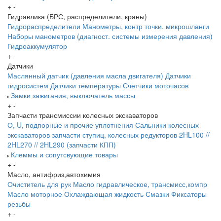
+
-
Гидравлика (БРС, распределители, краны)
Гидрораспределители
Манометры, контр точки. микрошланги
Наборы манометров (диагност. системы измерения давления)
Гидроаккумулятор
+
-
Датчики
Маслянный датчик (давления масла двигателя)
Датчики
гидросистем
Датчики температуры
Счетчики моточасов
Замки зажигания, выключатель массы
+
-
Запчасти трансмиссии колесных экскаваторов
О, U, подпорные и прочие уплотнения
Сальники колесных
экскаваторов
запчасти ступиц, колесных редукторов
2HL100 //
2HL270 // 2HL290 (запчасти КПП)
Клеммы и сопутсвующие товары
+
-
Масло, антифриз,автохимия
Очиститель для рук
Масло гидравлическое, трансмисс,компр
Масло моторное
Охлаждающая жидкость
Смазки
Фиксаторы
резьбы
+
-