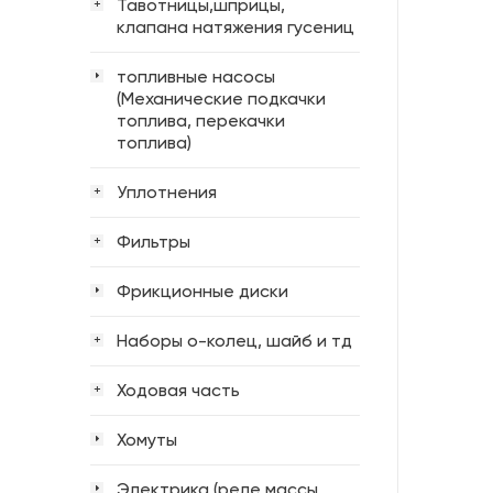
Тавотницы,шприцы,
+
клапана натяжения гусениц
топливные насосы
(Механические подкачки
топлива, перекачки
топлива)
Уплотнения
+
Фильтры
+
Фрикционные диски
Наборы о-колец, шайб и тд
+
Ходовая часть
+
Хомуты
Электрика (реле массы,