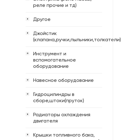
реле прочие и тд)
Другое
Джойстик
(клапана,ручки,пыльники,толкатели)
Инструмент и
+
вспомогательное
оборудование
Навесное оборудование
+
Гидроцилиндры в
+
сборе,штоки(пруток)
Радиаторы охлаждения
двигателя
Крышки топливного бака,