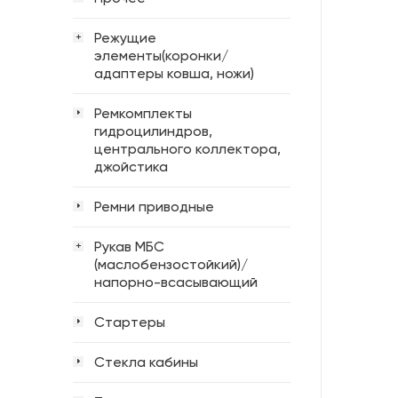
Режущие
+
элементы(коронки/
адаптеры ковша, ножи)
Ремкомплекты
гидроцилиндров,
центрального коллектора,
джойстика
Ремни приводные
Рукав МБС
+
(маслобензостойкий)/
напорно-всасывающий
Стартеры
Стекла кабины