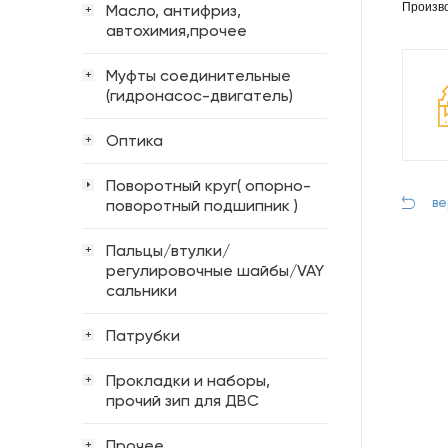
Произво
Масло, антифриз,
+
автохимия,прочее
Муфты соединительные
+
(гидронасос-двигатель)
Оптика
+
Поворотный круг( опорно-
ве
поворотный подшипник )
Пальцы/втулки/
+
регулировочные шайбы/VAY
сальники
Патрубки
+
Прокладки и наборы,
+
прочий зип для ДВС
Прочее
+