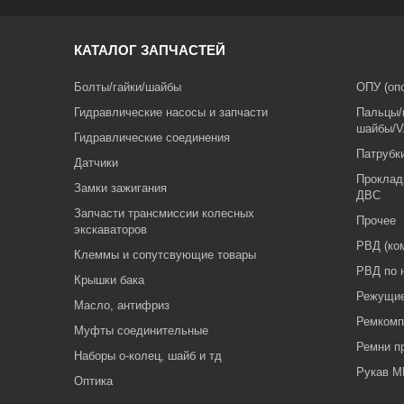
КАТАЛОГ ЗАПЧАСТЕЙ
Болты/гайки/шайбы
ОПУ (оп
Гидравлические насосы и запчасти
Пальцы/
шайбы/V
Гидравлические соединения
Патрубк
Датчики
Проклад
Замки зажигания
ДВС
Запчасти трансмиссии колесных
Прочее
экскаваторов
РВД (ко
Клеммы и сопутсвующие товары
РВД по 
Крышки бака
Режущие
Масло, антифриз
Ремкомп
Муфты соединительные
Ремни п
Наборы о-колец, шайб и тд
Рукав 
Оптика