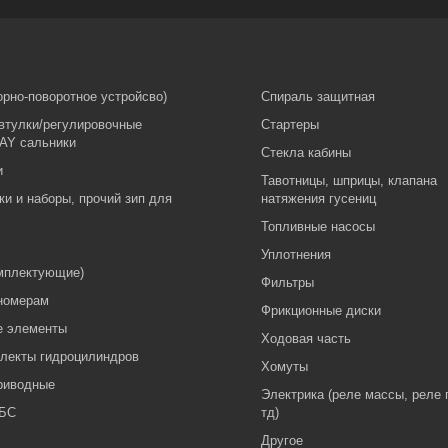
орно-поворотное устройсво)
Спираль защитная
втулки/регулировочные
Стартеры
AY сальники
Стекла кабины
и
Тавотницы, шприцы, клапана
ки и наборы, прочий зип для
натяжения гусениц
Топливные насосы
Уплотнения
мплектующие)
Фильтры
номерам
Фрикционные диски
 элементы
Ходовая часть
лекты гидроцилиндров
Хомуты
риводные
Электрика (реле массы, реле 
МБС
тд)
Другое