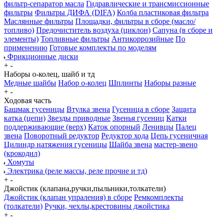
фильтр-сепаратор масла
Гидравлические и трансмиссионные
фильтры
Фильтры ДИФА (DIFA)
Колба пластиковая фильтра
Маслянные фильтры
Площадки, фильтры в сборе (масло/
топливо)
Предочиститель воздуха (циклон)
Сапуна (в сборе и
элементы)
Топливные фильтры
Антикоррозийные
По
применению
Готовые комплекты по моделям
Фрикционные диски
+
-
Наборы о-колец, шайб и тд
Медные шайбы
Набор о-колец
Шплинты
Наборы разные
+
-
Ходовая часть
Башмак гусеницы
Втулка звена
Гусеница в сборе
Защита
катка (цепи)
Звезды приводные
Звенья гусениц
Катки
поддерживающие (верх)
Каток опорный
Ленивцы
Палец
звена
Поворотный редуктор
Редуктор хода
Цепь гусеничная
Цилиндр натяжения гусеницы
Шайба звена
мастер-звено
(крокодил)
Хомуты
Электрика (реле массы, реле прочие и тд)
+
-
Джойстик (клапана,ручки,пыльники,толкатели)
Джойстик (клапан упраления) в сборе
Ремкомплекты
(толкатели)
Ручки, чехлы,крестовины джойстика
+
-