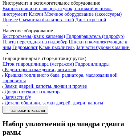
Инструмент и вспомогательное оборудование
Выпрессовщики пальцев, втулок, похожий вспомог
инструмент
Ключи
Моечное оборудование (аксессуары)
Прочее
Съемники фильтров. колб
Диск отрезной
+
-
Навесное оборудование
Быстросъемы (квик-каплеры)
Гидровращатель (гидробур)
Плита переходная на гидробур
Шнеки и комплектующие к
ним
Гидромолот
Клык-рыхлитель
Запчасти буровых машин
+
-
Гидроцилиндры в сборе,штоки(пруток)
Шток гидроцилиндра (метражом)
Гидроцилиндры
Радиаторы охлаждения двигателя
Крышки топливного бака, радиатора, маслозаливной
горловины
Замки дверей. капоты, лючки и прочее
Двери отсеков экскаватора
Запчасти б/у
Детали обшивки, замки дверей. двери. капоты
запросить каталог
Набор уплотнений цилиндра сдвига
рамы