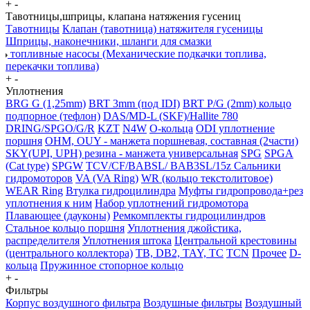
+
-
Тавотницы,шприцы, клапана натяжения гусениц
Тавотницы
Клапан (тавотница) натяжителя гусеницы
Шприцы, наконечники, шланги для смазки
топливные насосы (Механические подкачки топлива,
перекачки топлива)
+
-
Уплотнения
BRG G (1,25mm)
BRT 3mm (под IDI)
BRT P/G (2mm) кольцо
подпорное (тефлон)
DAS/MD-L (SKF)/Hallite 780
DRING/SPGO/G/R
KZT
N4W
O-кольца
ODI уплотнение
поршня
OHM, OUY - манжета поршневая, составная (2части)
SKY(UPI, UPH) резина - манжета универсальная
SPG
SPGA
(Cat type)
SPGW
TCV/CF/BABSL/ BAB3SL/15z Сальники
гидромоторов
VA (VA Ring)
WR (кольцо текстолитовое)
WEAR Ring
Втулка гидроцилиндра
Муфты гидропровода+рез
уплотнения к ним
Набор уплотнений гидромотора
Плавающее (дауконы)
Ремкомплекты гидроцилиндров
Стальное кольцо поршня
Уплотнения джойстика,
распределителя
Уплотнения штока
Центральной крестовины
(центрального коллектора)
TB, DB2, TAY, TC
TCN
Прочее
D-
кольца
Пружинное стопорное кольцо
+
-
Фильтры
Корпус воздушного фильтра
Воздушные фильтры
Воздушный