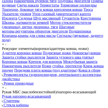
салона
Наконечник рулевой тяги
Подушка двигателя
Помпы
водяные
Свеча накала
Термостаты
Тормозные цилиндры
Трапеции, боковые тяги ковша крепления ковша
Троса
Указатели уровня
Упор газовый (амортизатор) капота
Изолента
Сиденья
Щуп маслянный
Глушитель
Крестовины
Шкивы, натяжители ремней
Мотор стеклоочистителя
(дворника), щетки дворника, тяги
Шаговые
моторы,регуляторы оборотов двигателя
Подшипники
Кпапаны,краны для слива масла
Сигналы (звуковые, заднего
хода)
+
-
Режущие элементы(коронки/адаптеры ковша, ножи)
Адаптер коронки ковша
Подрезные ножи (бокорезы) ковша
Защита стойки рыхлителя
Защита углового шва (пятка)
Коронки ковша
Крепеж для коронок
Межзубьевая защита
Наконечник рыхлителя
Ножи
стойка, протектор
Крюк ковша
прочее
Передняя плита ковша (под адаптеры)
Ковш в сборе
Ремкомплекты гидроцилиндров, центрального коллектора,
джойстика
Ремни приводные
+
-
Рукав МБС (маслобензостойкий)/напорно-всасывающий
Рукав напорно-всасывающий
Стартеры
Стекла кабины