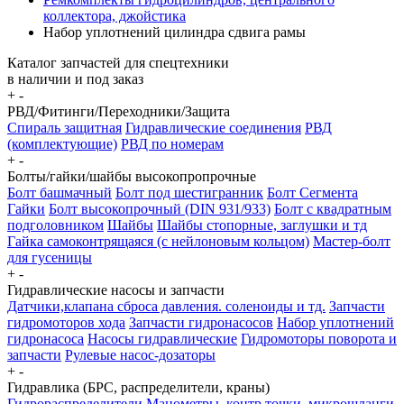
коллектора, джойстика
Набор уплотнений цилиндра сдвига рамы
Каталог запчастей для спецтехники
в наличии и под заказ
+
-
РВД/Фитинги/Переходники/Защита
Спираль защитная
Гидравлические соединения
РВД
(комплектующие)
РВД по номерам
+
-
Болты/гайки/шайбы высокопропрочные
Болт башмачный
Болт под шестигранник
Болт Сегмента
Гайки
Болт высокопрочный (DIN 931/933)
Болт с квадратным
подголовником
Шайбы
Шайбы стопорные, заглушки и тд
Гайка самоконтрящаяся (с нейлоновым кольцом)
Мастер-болт
для гусеницы
+
-
Гидравлические насосы и запчасти
Датчики,клапана сброса давления. соленоиды и тд.
Запчасти
гидромоторов хода
Запчасти гидронасосов
Набор уплотнений
гидронасоса
Насосы гидравлические
Гидромоторы поворота и
запчасти
Рулевые насос-дозаторы
+
-
Гидравлика (БРС, распределители, краны)
Гидрораспределители
Манометры, контр точки. микрошланги