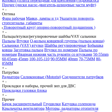
Колокол (Плита переходная для крепления) гидронасоса
Прочее (диски насос-двигатель,шлицевые части муфт)
+
-
Оптика
Фара рабочая
Маяки, лампы и тд
Указатели поворота,
стопсигналы, габариты
Поворотный круг( опорно-поворотный подшипник )
+
-
Пальцы/втулки/регулировочные шайбы/VAY сальники
Пальцы
Втулки
О-кольца ковшевой группы (пальца ковша)
Сальники (VAY) втулки
Шайбы регулировочные
Бобышка
ковша
Заготовка пальца
Втулки по номерам
Пальцы по
номерам
Вварная нижняя часть рукояти со втулками
50-55mm
60-65mm
45mm
100-105-110
90-95MM
40mm
70-75MM
80-
85MM
+
-
Патрубки
Радиатора
Силиконовые (Motorist)
Соединители патрубков
+
-
Прокладки и наборы, прочий зип для ДВС
Прокладки головки блока
+
-
Прочее
Бачок расширительный
Глушилки
Катушка соленоида
Крыльчатка вентилятора
Моторы, радиаторы отопителя