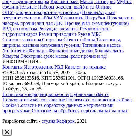
сопутсвующие товары
Крышки бака
Масло, антифриз
Муфты
соединительные
Наборы о-колец, шайб и тд
Оптика
ОПУ (опорно-поворотное устройсво)
Пальцы/втулки/
регулировочные шайбы/VAY сальники
Патрубки
Прокладки и
наборы, прочий зип для ДВС
Прочее
РВД (комплектующие)
РВД по номерам
Режущие элементы
Ремкомплекты
гидроцилиндров
Ремни приводные
Рукав МБС
Спираль защитная
Стартеры
Стекла кабины
Тавотницы,
шприцы, клапана натяжения гусениц
Топливные насосы
Уплотнения
Фильтры
Фрикционные диски
Ходовая часть
Хомуты
Электрика (реле массы, реле прочие и тд)
ИНФОРМАЦИЯ
Контакты
Изготовление РВД
Каталог по технике
© ООО «АртемСпецТорг», 2007 – 2026.
ИНН 2538133516, КПП 253601001, ОГРН 1092538008166,
Юр.адрес: 690109, Приморский край, г. Владивосток, ул.
Нейбута, 35, кв. 55
Политика конфиденциальности
Публичная оферта
Пользовательское соглашение
Политика в отношении файлов
Cookie
Согласие на обработку данных метрическими
программами
Согласие на обработку персональных данных
Разработка сайта -
студия Кефирок
. 2021