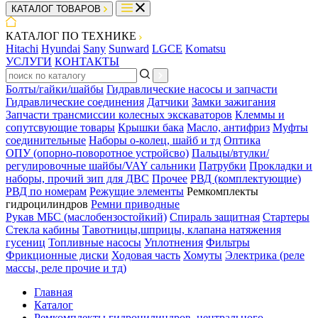
КАТАЛОГ ТОВАРОВ
КАТАЛОГ ПО ТЕХНИКЕ
Hitachi
Hyundai
Sany
Sunward
LGCE
Komatsu
УСЛУГИ
КОНТАКТЫ
Болты/гайки/шайбы
Гидравлические насосы и запчасти
Гидравлические соединения
Датчики
Замки зажигания
Запчасти трансмиссии колесных экскаваторов
Клеммы и
сопутсвующие товары
Крышки бака
Масло, антифриз
Муфты
соединительные
Наборы о-колец, шайб и тд
Оптика
ОПУ (опорно-поворотное устройсво)
Пальцы/втулки/
регулировочные шайбы/VAY сальники
Патрубки
Прокладки и
наборы, прочий зип для ДВС
Прочее
РВД (комплектующие)
РВД по номерам
Режущие элементы
Ремкомплекты
гидроцилиндров
Ремни приводные
Рукав МБС (маслобензостойкий)
Спираль защитная
Стартеры
Стекла кабины
Тавотницы,шприцы, клапана натяжения
гусениц
Топливные насосы
Уплотнения
Фильтры
Фрикционные диски
Ходовая часть
Хомуты
Электрика (реле
массы, реле прочие и тд)
Главная
Каталог
Ремкомплекты гидроцилиндров, центрального