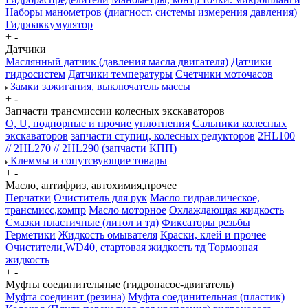
Наборы манометров (диагност. системы измерения давления)
Гидроаккумулятор
+
-
Датчики
Маслянный датчик (давления масла двигателя)
Датчики
гидросистем
Датчики температуры
Счетчики моточасов
Замки зажигания, выключатель массы
+
-
Запчасти трансмиссии колесных экскаваторов
О, U, подпорные и прочие уплотнения
Сальники колесных
экскаваторов
запчасти ступиц, колесных редукторов
2HL100
// 2HL270 // 2HL290 (запчасти КПП)
Клеммы и сопутсвующие товары
+
-
Масло, антифриз, автохимия,прочее
Перчатки
Очиститель для рук
Масло гидравлическое,
трансмисс,компр
Масло моторное
Охлаждающая жидкость
Смазки пластичные (литол и тд)
Фиксаторы резьбы
Герметики
Жидкость омывателя
Краски, клей и прочее
Очистители,WD40, стартовая жидкость тд
Тормозная
жидкость
+
-
Муфты соединительные (гидронасос-двигатель)
Муфта соединит (резина)
Муфта соединительная (пластик)