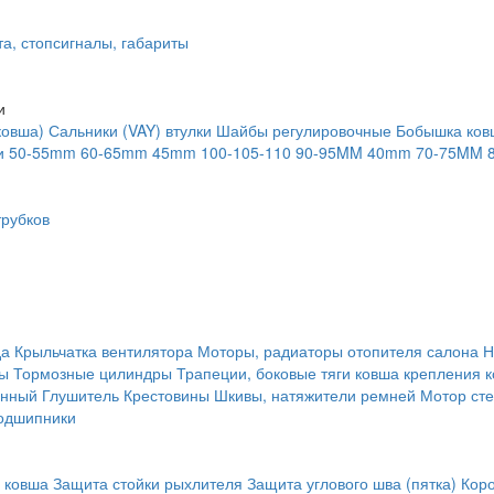
та, стопсигналы, габариты
и
ковша)
Сальники (VAY) втулки
Шайбы регулировочные
Бобышка ков
и
50-55mm
60-65mm
45mm
100-105-110
90-95MM
40mm
70-75MM
рубков
да
Крыльчатка вентилятора
Моторы, радиаторы отопителя салона
Н
ты
Тормозные цилиндры
Трапеции, боковые тяги ковша крепления 
янный
Глушитель
Крестовины
Шкивы, натяжители ремней
Мотор сте
одшипники
 ковша
Защита стойки рыхлителя
Защита углового шва (пятка)
Кор