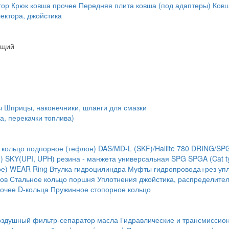
тор
Крюк ковша
прочее
Передняя плита ковша (под адаптеры)
Ковш
ектора, джойстика
ющий
ы
Шприцы, наконечники, шланги для смазки
а, перекачки топлива)
 кольцо подпорное (тефлон)
DAS/MD-L (SKF)/Hallite 780
DRING/SP
)
SKY(UPI, UPH) резина - манжета универсальная
SPG
SPGA (Cat t
ое) WEAR Ring
Втулка гидроцилиндра
Муфты гидропровода+рез упл
ов
Стальное кольцо поршня
Уплотнения джойстика, распределите
очее
D-кольца
Пружинное стопорное кольцо
оздушный фильтр-сепаратор масла
Гидравлические и трансмиссио