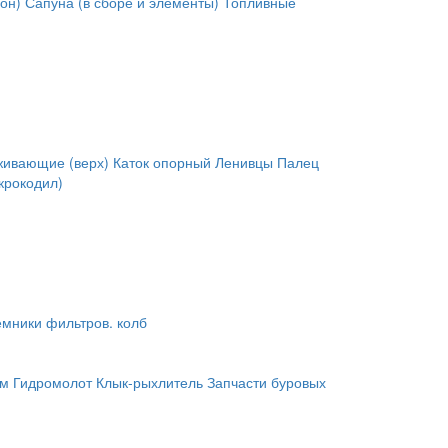
он)
Сапуна (в сборе и элементы)
Топливные
живающие (верх)
Каток опорный
Ленивцы
Палец
крокодил)
мники фильтров. колб
им
Гидромолот
Клык-рыхлитель
Запчасти буровых