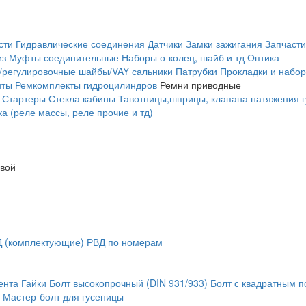
сти
Гидравлические соединения
Датчики
Замки зажигания
Запчасти
из
Муфты соединительные
Наборы о-колец, шайб и тд
Оптика
/регулировочные шайбы/VAY сальники
Патрубки
Прокладки и набор
нты
Ремкомплекты гидроцилиндров
Ремни приводные
Стартеры
Стекла кабины
Тавотницы,шприцы, клапана натяжения 
а (реле массы, реле прочие и тд)
овой
 (комплектующие)
РВД по номерам
ента
Гайки
Болт высокопрочный (DIN 931/933)
Болт с квадратным 
Мастер-болт для гусеницы