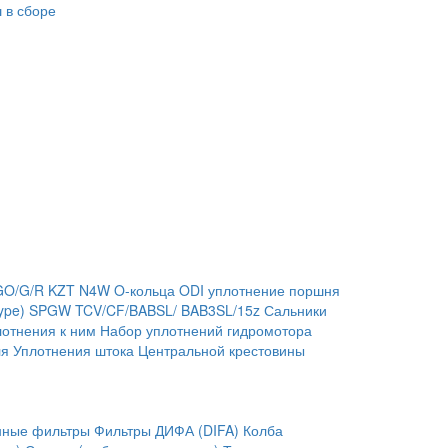
 в сборе
GO/G/R
KZT
N4W
O-кольца
ODI уплотнение поршня
ype)
SPGW
TCV/CF/BABSL/ BAB3SL/15z Сальники
отнения к ним
Набор уплотнений гидромотора
ля
Уплотнения штока
Центральной крестовины
нные фильтры
Фильтры ДИФА (DIFA)
Колба