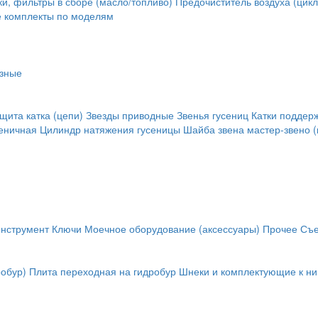
и, фильтры в сборе (масло/топливо)
Предочиститель воздуха (цикл
е комплекты по моделям
зные
щита катка (цепи)
Звезды приводные
Звенья гусениц
Катки поддер
сеничная
Цилиндр натяжения гусеницы
Шайба звена
мастер-звено (
инструмент
Ключи
Моечное оборудование (аксессуары)
Прочее
Съе
обур)
Плита переходная на гидробур
Шнеки и комплектующие к н