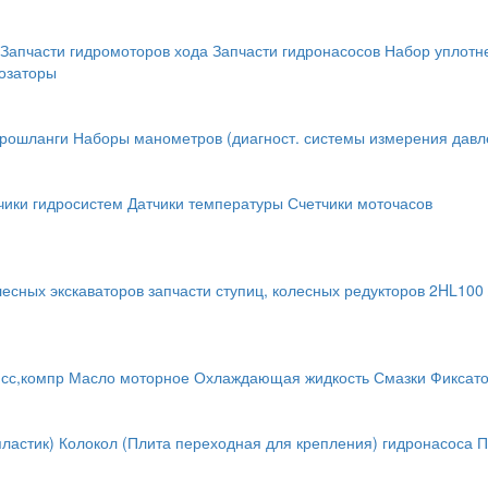
Запчасти гидромоторов хода
Запчасти гидронасосов
Набор уплотн
озаторы
крошланги
Наборы манометров (диагност. системы измерения давл
чики гидросистем
Датчики температуры
Счетчики моточасов
лесных экскаваторов
запчасти ступиц, колесных редукторов
2HL100 
исс,компр
Масло моторное
Охлаждающая жидкость
Смазки
Фиксат
ластик)
Колокол (Плита переходная для крепления) гидронасоса
П