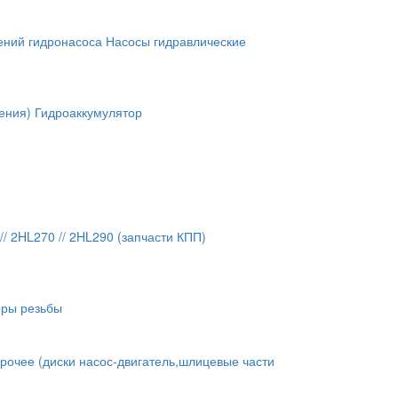
ений гидронасоса
Насосы гидравлические
ения)
Гидроаккумулятор
// 2HL270 // 2HL290 (запчасти КПП)
оры резьбы
рочее (диски насос-двигатель,шлицевые части