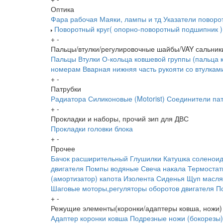
Оптика
Фара рабочая
Маяки, лампы и тд
Указатели поворо
Поворотный круг( опорно-поворотный подшипник )
+
-
Пальцы/втулки/регулировочные шайбы/VAY сальник
Пальцы
Втулки
О-кольца ковшевой группы (пальца 
номерам
Вварная нижняя часть рукояти со втулкам
+
-
Патрубки
Радиатора
Силиконовые (Motorist)
Соединители пат
+
-
Прокладки и наборы, прочий зип для ДВС
Прокладки головки блока
+
-
Прочее
Бачок расширительный
Глушилки
Катушка соленои
двигателя
Помпы водяные
Свеча накала
Термоста
(амортизатор) капота
Изолента
Сиденья
Щуп масл
Шаговые моторы,регуляторы оборотов двигателя
П
+
-
Режущие элементы(коронки/адаптеры ковша, ножи)
Адаптер коронки ковша
Подрезные ножи (бокорезы)