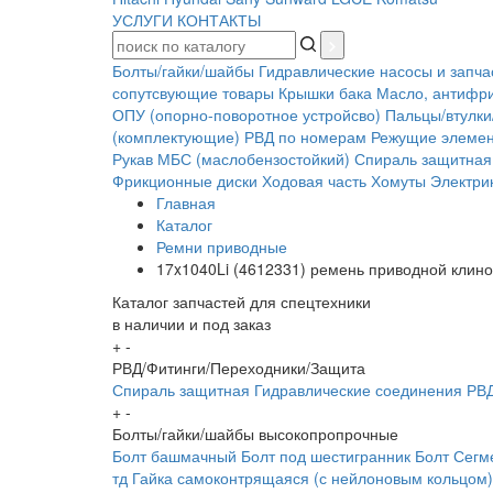
УСЛУГИ
КОНТАКТЫ
Болты/гайки/шайбы
Гидравлические насосы и запча
сопутсвующие товары
Крышки бака
Масло, антифр
ОПУ (опорно-поворотное устройсво)
Пальцы/втулки
(комплектующие)
РВД по номерам
Режущие элеме
Рукав МБС (маслобензостойкий)
Спираль защитная
Фрикционные диски
Ходовая часть
Хомуты
Электрик
Главная
Каталог
Ремни приводные
17x1040Li (4612331) ремень приводной клин
Каталог запчастей для спецтехники
в наличии и под заказ
+
-
РВД/Фитинги/Переходники/Защита
Спираль защитная
Гидравлические соединения
РВД
+
-
Болты/гайки/шайбы высокопропрочные
Болт башмачный
Болт под шестигранник
Болт Сегм
тд
Гайка самоконтрящаяся (с нейлоновым кольцом)