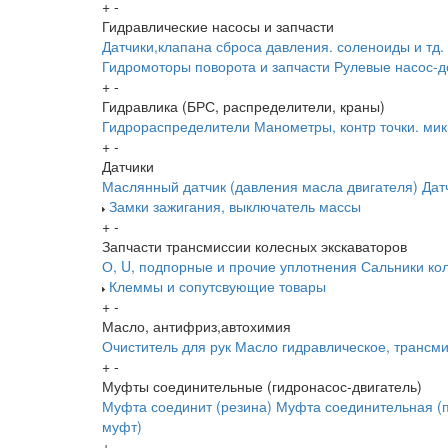
+
-
Гидравлические насосы и запчасти
Датчики,клапана сброса давления. соленоиды и тд.
Гидромоторы поворота и запчасти
Рулевые насос-д
+
-
Гидравлика (БРС, распределители, краны)
Гидрораспределители
Манометры, контр точки. ми
+
-
Датчики
Маслянный датчик (давления масла двигателя)
Дат
Замки зажигания, выключатель массы
+
-
Запчасти трансмиссии колесных экскаваторов
О, U, подпорные и прочие уплотнения
Сальники ко
Клеммы и сопутсвующие товары
+
-
Масло, антифриз,автохимия
Очиститель для рук
Масло гидравлическое, трансм
+
-
Муфты соединительные (гидронасос-двигатель)
Муфта соединит (резина)
Муфта соединительная (п
муфт)
+
-