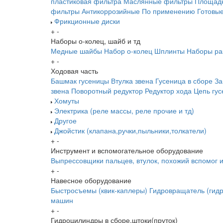
пластиковая фильтра
Маслянные фильтры
Площадк
фильтры
Антикоррозийные
По применению
Готовы
Фрикционные диски
+
-
Наборы о-колец, шайб и тд
Медные шайбы
Набор о-колец
Шплинты
Наборы ра
+
-
Ходовая часть
Башмак гусеницы
Втулка звена
Гусеница в сборе
За
звена
Поворотный редуктор
Редуктор хода
Цепь гу
Хомуты
Электрика (реле массы, реле прочие и тд)
Другое
Джойстик (клапана,ручки,пыльники,толкатели)
+
-
Инструмент и вспомогательное оборудование
Выпрессовщики пальцев, втулок, похожий вспомог 
+
-
Навесное оборудование
Быстросъемы (квик-каплеры)
Гидровращатель (гидр
машин
+
-
Гидроцилиндры в сборе,штоки(пруток)