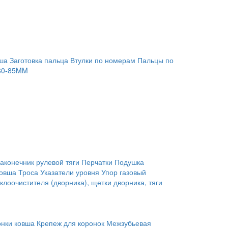
ша
Заготовка пальца
Втулки по номерам
Пальцы по
80-85MM
аконечник рулевой тяги
Перчатки
Подушка
ковша
Троса
Указатели уровня
Упор газовый
клоочистителя (дворника), щетки дворника, тяги
онки ковша
Крепеж для коронок
Межзубьевая