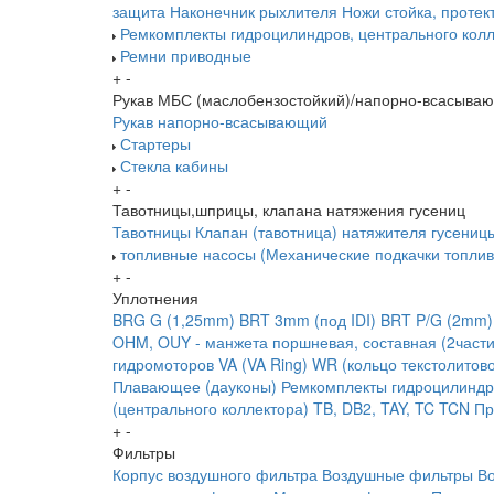
защита
Наконечник рыхлителя
Ножи
стойка, протек
Ремкомплекты гидроцилиндров, центрального колл
Ремни приводные
+
-
Рукав МБС (маслобензостойкий)/напорно-всасыва
Рукав напорно-всасывающий
Стартеры
Стекла кабины
+
-
Тавотницы,шприцы, клапана натяжения гусениц
Тавотницы
Клапан (тавотница) натяжителя гусениц
топливные насосы (Механические подкачки топлив
+
-
Уплотнения
BRG G (1,25mm)
BRT 3mm (под IDI)
BRT P/G (2mm)
OHM, OUY - манжета поршневая, составная (2части
гидромоторов
VA (VA Ring)
WR (кольцо текстолитов
Плавающее (дауконы)
Ремкомплекты гидроцилиндр
(центрального коллектора)
TB, DB2, TAY, TC
TCN
Пр
+
-
Фильтры
Корпус воздушного фильтра
Воздушные фильтры
В