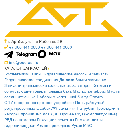
г. Артём, ул. 1-я Рабочая, 39
+7 908 441 8833
+7 908 441 8080
info@ooo-ast.ru
КАТАЛОГ ЗАПЧАСТЕЙ
Болты/гайки/шайбы
Гидравлические насосы и запчасти
Гидравлические соединения
Датчики
Замки зажигания
Запчасти трансмиссии колесных экскаваторов
Клеммы и
сопутсвующие товары
Крышки бака
Масло, антифриз
Муфты
соединительные
Наборы о-колец, шайб и тд
Оптика
ОПУ (опорно-поворотное устройсво)
Пальцы/втулки/
регулировочные шайбы/VAY сальники
Патрубки
Прокладки и
наборы, прочий зип для ДВС
Прочее
РВД (комплектующие)
РВД по номерам
Режущие элементы
Ремкомплекты
гидроцилиндров
Ремни приводные
Рукав МБС