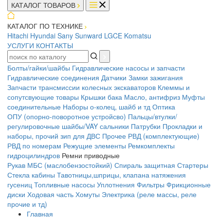
КАТАЛОГ ТОВАРОВ
КАТАЛОГ ПО ТЕХНИКЕ
Hitachi
Hyundai
Sany
Sunward
LGCE
Komatsu
УСЛУГИ
КОНТАКТЫ
Болты/гайки/шайбы
Гидравлические насосы и запчасти
Гидравлические соединения
Датчики
Замки зажигания
Запчасти трансмиссии колесных экскаваторов
Клеммы и
сопутсвующие товары
Крышки бака
Масло, антифриз
Муфты
соединительные
Наборы о-колец, шайб и тд
Оптика
ОПУ (опорно-поворотное устройсво)
Пальцы/втулки/
регулировочные шайбы/VAY сальники
Патрубки
Прокладки и
наборы, прочий зип для ДВС
Прочее
РВД (комплектующие)
РВД по номерам
Режущие элементы
Ремкомплекты
гидроцилиндров
Ремни приводные
Рукав МБС (маслобензостойкий)
Спираль защитная
Стартеры
Стекла кабины
Тавотницы,шприцы, клапана натяжения
гусениц
Топливные насосы
Уплотнения
Фильтры
Фрикционные
диски
Ходовая часть
Хомуты
Электрика (реле массы, реле
прочие и тд)
Главная