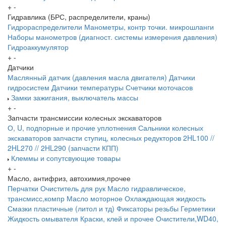
+
-
Гидравлика (БРС, распределители, краны)
Гидрораспределители
Манометры, контр точки. микрошланги
Наборы манометров (диагност. системы измерения давления)
Гидроаккумулятор
+
-
Датчики
Маслянный датчик (давления масла двигателя)
Датчики
гидросистем
Датчики температуры
Счетчики моточасов
Замки зажигания, выключатель массы
+
-
Запчасти трансмиссии колесных экскаваторов
О, U, подпорные и прочие уплотнения
Сальники колесных
экскаваторов
запчасти ступиц, колесных редукторов
2HL100 //
2HL270 // 2HL290 (запчасти КПП)
Клеммы и сопутсвующие товары
+
-
Масло, антифриз, автохимия,прочее
Перчатки
Очиститель для рук
Масло гидравлическое,
трансмисс,компр
Масло моторное
Охлаждающая жидкость
Смазки пластичные (литол и тд)
Фиксаторы резьбы
Герметики
Жидкость омывателя
Краски, клей и прочее
Очистители,WD40,