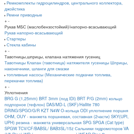
Ремкомплекты гидроцилиндров, центрального коллектора,
джойстика
Ремни приводные
+
-
Рукав МБС (маслобензостойкий)/напорно-всасывающий
Рукав напорно-всасывающий
Стартеры
Стекла кабины
+
-
Тавотницы,шприцы, клапана натяжения гусениц
Тавотницы
Клапан (тавотница) натяжителя гусеницы
Шприцы,
наконечники, шланги для смазки
топливные насосы (Механические подкачки топлива,
перекачки топлива)
+
-
Уплотнения
BRG G (1,25mm)
BRT 3mm (под IDI)
BRT P/G (2mm) кольцо
подпорное (тефлон)
DAS/MD-L (SKF)/Hallite 780
DRING/SPGO/G/R
KZT
N4W
O-кольца
ODI уплотнение поршня
OHM, OUY - манжета поршневая, составная (2части)
SKY(UPI,
UPH) резина - манжета универсальная
SPG
SPGA (Cat type)
SPGW
TCV/CF/BABSL/ BAB3SL/15z Сальники гидромоторов
VA