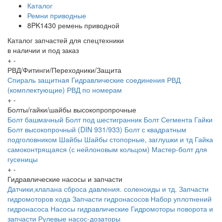
Каталог
Ремни приводные
8PK1430 ремень приводной
Каталог запчастей для спецтехники
в наличии и под заказ
+
-
РВД/Фитинги/Переходники/Защита
Спираль защитная
Гидравлические соединения
РВД
(комплектующие)
РВД по номерам
+
-
Болты/гайки/шайбы высокопропрочные
Болт башмачный
Болт под шестигранник
Болт Сегмента
Гайки
Болт высокопрочный (DIN 931/933)
Болт с квадратным
подголовником
Шайбы
Шайбы стопорные, заглушки и тд
Гайка
самоконтрящаяся (с нейлоновым кольцом)
Мастер-болт для
гусеницы
+
-
Гидравлические насосы и запчасти
Датчики,клапана сброса давления. соленоиды и тд.
Запчасти
гидромоторов хода
Запчасти гидронасосов
Набор уплотнений
гидронасоса
Насосы гидравлические
Гидромоторы поворота и
запчасти
Рулевые насос-дозаторы