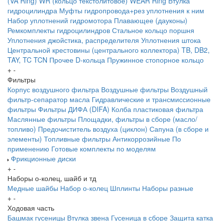
(VA Ring)
WR (кольцо текстолитовое) WEAR Ring
Втулка
гидроцилиндра
Муфты гидропровода+рез уплотнения к ним
Набор уплотнений гидромотора
Плавающее (дауконы)
Ремкомплекты гидроцилиндров
Стальное кольцо поршня
Уплотнения джойстика, распределителя
Уплотнения штока
Центральной крестовины (центрального коллектора)
TB, DB2,
TAY, TC
TCN
Прочее
D-кольца
Пружинное стопорное кольцо
+
-
Фильтры
Корпус воздушного фильтра
Воздушные фильтры
Воздушный
фильтр-сепаратор масла
Гидравлические и трансмиссионные
фильтры
Фильтры ДИФА (DIFA)
Колба пластиковая фильтра
Маслянные фильтры
Площадки, фильтры в сборе (масло/
топливо)
Предочиститель воздуха (циклон)
Сапуна (в сборе и
элементы)
Топливные фильтры
Антикоррозийные
По
применению
Готовые комплекты по моделям
Фрикционные диски
+
-
Наборы о-колец, шайб и тд
Медные шайбы
Набор о-колец
Шплинты
Наборы разные
+
-
Ходовая часть
Башмак гусеницы
Втулка звена
Гусеница в сборе
Защита катка