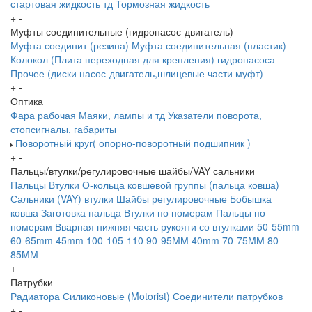
стартовая жидкость тд
Тормозная жидкость
+
-
Муфты соединительные (гидронасос-двигатель)
Муфта соединит (резина)
Муфта соединительная (пластик)
Колокол (Плита переходная для крепления) гидронасоса
Прочее (диски насос-двигатель,шлицевые части муфт)
+
-
Оптика
Фара рабочая
Маяки, лампы и тд
Указатели поворота,
стопсигналы, габариты
Поворотный круг( опорно-поворотный подшипник )
+
-
Пальцы/втулки/регулировочные шайбы/VAY сальники
Пальцы
Втулки
О-кольца ковшевой группы (пальца ковша)
Сальники (VAY) втулки
Шайбы регулировочные
Бобышка
ковша
Заготовка пальца
Втулки по номерам
Пальцы по
номерам
Вварная нижняя часть рукояти со втулками
50-55mm
60-65mm
45mm
100-105-110
90-95MM
40mm
70-75MM
80-
85MM
+
-
Патрубки
Радиатора
Силиконовые (Motorist)
Соединители патрубков
+
-