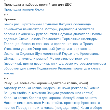
Прокладки и наборы, прочий зип для ДВС
Прокладки головки блока
+
-
Прочее
Бачок расширительный
Глушилки
Катушка соленоида
Крыльчатка вентилятора
Моторы, радиаторы отопителя
салона
Наконечник рулевой тяги
Подушка двигателя
Помпы
водяные
Свеча накала
Термостаты
Тормозные цилиндры
Трапеции, боковые тяги ковша крепления ковша
Троса
Указатели уровня
Упор газовый (амортизатор) капота
Изолента
Сиденья
Щуп маслянный
Глушитель
Крестовины
Шкивы, натяжители ремней
Мотор стеклоочистителя
(дворника), щетки дворника, тяги
Шаговые моторы,регуляторы
оборотов двигателя
Подшипники
Кпапаны,краны для слива
масла
+
-
Режущие элементы(коронки/адаптеры ковша, ножи)
Адаптер коронки ковша
Подрезные ножи (бокорезы) ковша
Защита стойки рыхлителя
Защита углового шва (пятка)
Коронки ковша
Крепеж для коронок
Межзубьевая защита
Наконечник рыхлителя
Ножи
стойка, протектор
Крюк ковша
прочее
Передняя плита ковша (под адаптеры)
Ковш в сборе