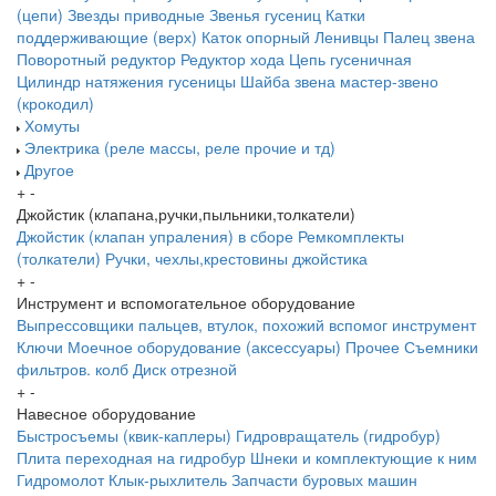
(цепи)
Звезды приводные
Звенья гусениц
Катки
поддерживающие (верх)
Каток опорный
Ленивцы
Палец звена
Поворотный редуктор
Редуктор хода
Цепь гусеничная
Цилиндр натяжения гусеницы
Шайба звена
мастер-звено
(крокодил)
Хомуты
Электрика (реле массы, реле прочие и тд)
Другое
+
-
Джойстик (клапана,ручки,пыльники,толкатели)
Джойстик (клапан упраления) в сборе
Ремкомплекты
(толкатели)
Ручки, чехлы,крестовины джойстика
+
-
Инструмент и вспомогательное оборудование
Выпрессовщики пальцев, втулок, похожий вспомог инструмент
Ключи
Моечное оборудование (аксессуары)
Прочее
Съемники
фильтров. колб
Диск отрезной
+
-
Навесное оборудование
Быстросъемы (квик-каплеры)
Гидровращатель (гидробур)
Плита переходная на гидробур
Шнеки и комплектующие к ним
Гидромолот
Клык-рыхлитель
Запчасти буровых машин