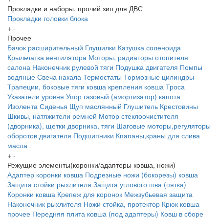
Прокладки и наборы, прочий зип для ДВС
Прокладки головки блока
+
-
Прочее
Бачок расширительный
Глушилки
Катушка соленоида
Крыльчатка вентилятора
Моторы, радиаторы отопителя
салона
Наконечник рулевой тяги
Подушка двигателя
Помпы
водяные
Свеча накала
Термостаты
Тормозные цилиндры
Трапеции, боковые тяги ковша крепления ковша
Троса
Указатели уровня
Упор газовый (амортизатор) капота
Изолента
Сиденья
Щуп маслянный
Глушитель
Крестовины
Шкивы, натяжители ремней
Мотор стеклоочистителя
(дворника), щетки дворника, тяги
Шаговые моторы,регуляторы
оборотов двигателя
Подшипники
Кпапаны,краны для слива
масла
+
-
Режущие элементы(коронки/адаптеры ковша, ножи)
Адаптер коронки ковша
Подрезные ножи (бокорезы) ковша
Защита стойки рыхлителя
Защита углового шва (пятка)
Коронки ковша
Крепеж для коронок
Межзубьевая защита
Наконечник рыхлителя
Ножи
стойка, протектор
Крюк ковша
прочее
Передняя плита ковша (под адаптеры)
Ковш в сборе