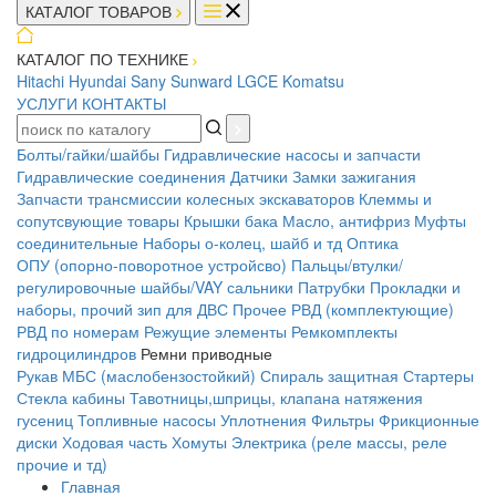
КАТАЛОГ ТОВАРОВ
КАТАЛОГ ПО ТЕХНИКЕ
Hitachi
Hyundai
Sany
Sunward
LGCE
Komatsu
УСЛУГИ
КОНТАКТЫ
Болты/гайки/шайбы
Гидравлические насосы и запчасти
Гидравлические соединения
Датчики
Замки зажигания
Запчасти трансмиссии колесных экскаваторов
Клеммы и
сопутсвующие товары
Крышки бака
Масло, антифриз
Муфты
соединительные
Наборы о-колец, шайб и тд
Оптика
ОПУ (опорно-поворотное устройсво)
Пальцы/втулки/
регулировочные шайбы/VAY сальники
Патрубки
Прокладки и
наборы, прочий зип для ДВС
Прочее
РВД (комплектующие)
РВД по номерам
Режущие элементы
Ремкомплекты
гидроцилиндров
Ремни приводные
Рукав МБС (маслобензостойкий)
Спираль защитная
Стартеры
Стекла кабины
Тавотницы,шприцы, клапана натяжения
гусениц
Топливные насосы
Уплотнения
Фильтры
Фрикционные
диски
Ходовая часть
Хомуты
Электрика (реле массы, реле
прочие и тд)
Главная