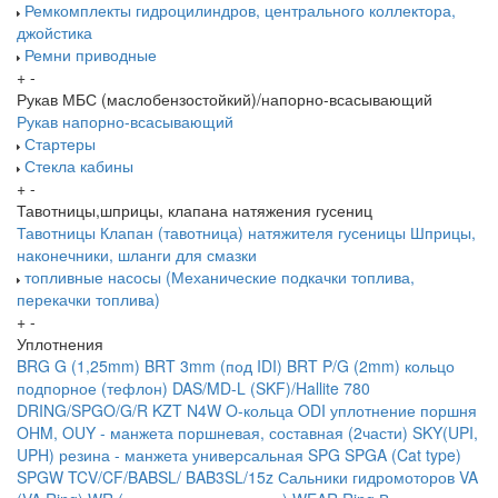
Ремкомплекты гидроцилиндров, центрального коллектора,
джойстика
Ремни приводные
+
-
Рукав МБС (маслобензостойкий)/напорно-всасывающий
Рукав напорно-всасывающий
Стартеры
Стекла кабины
+
-
Тавотницы,шприцы, клапана натяжения гусениц
Тавотницы
Клапан (тавотница) натяжителя гусеницы
Шприцы,
наконечники, шланги для смазки
топливные насосы (Механические подкачки топлива,
перекачки топлива)
+
-
Уплотнения
BRG G (1,25mm)
BRT 3mm (под IDI)
BRT P/G (2mm) кольцо
подпорное (тефлон)
DAS/MD-L (SKF)/Hallite 780
DRING/SPGO/G/R
KZT
N4W
O-кольца
ODI уплотнение поршня
OHM, OUY - манжета поршневая, составная (2части)
SKY(UPI,
UPH) резина - манжета универсальная
SPG
SPGA (Cat type)
SPGW
TCV/CF/BABSL/ BAB3SL/15z Сальники гидромоторов
VA