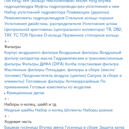
(VA Ring)
WR (кольцо текстолитовое) WEAR Ring
Втулка
гидроцилиндра
Муфты гидропровода+рез уплотнения к ним
Набор уплотнений гидромотора
Плавающее (дауконы)
Ремкомплекты гидроцилиндров
Стальное кольцо поршня
Уплотнения джойстика, распределителя
Уплотнения штока
Центральной крестовины (центрального коллектора)
TB, DB2,
TAY, TC
TCN
Прочее
D-кольца
Пружинное стопорное кольцо
+
-
Фильтры
Корпус воздушного фильтра
Воздушные фильтры
Воздушный
фильтр-сепаратор масла
Гидравлические и трансмиссионные
фильтры
Фильтры ДИФА (DIFA)
Колба пластиковая фильтра
Маслянные фильтры
Площадки, фильтры в сборе (масло/
топливо)
Предочиститель воздуха (циклон)
Сапуна (в сборе и
элементы)
Топливные фильтры
Антикоррозийные
По
применению
Готовые комплекты по моделям
Фрикционные диски
+
-
Наборы о-колец, шайб и тд
Медные шайбы
Набор о-колец
Шплинты
Наборы разные
+
-
Ходовая часть
Башмак гусеницы
Втулка звена
Гусеница в сборе
Защита катка