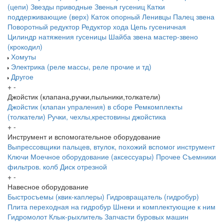
(цепи)
Звезды приводные
Звенья гусениц
Катки
поддерживающие (верх)
Каток опорный
Ленивцы
Палец звена
Поворотный редуктор
Редуктор хода
Цепь гусеничная
Цилиндр натяжения гусеницы
Шайба звена
мастер-звено
(крокодил)
Хомуты
Электрика (реле массы, реле прочие и тд)
Другое
+
-
Джойстик (клапана,ручки,пыльники,толкатели)
Джойстик (клапан упраления) в сборе
Ремкомплекты
(толкатели)
Ручки, чехлы,крестовины джойстика
+
-
Инструмент и вспомогательное оборудование
Выпрессовщики пальцев, втулок, похожий вспомог инструмент
Ключи
Моечное оборудование (аксессуары)
Прочее
Съемники
фильтров. колб
Диск отрезной
+
-
Навесное оборудование
Быстросъемы (квик-каплеры)
Гидровращатель (гидробур)
Плита переходная на гидробур
Шнеки и комплектующие к ним
Гидромолот
Клык-рыхлитель
Запчасти буровых машин