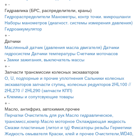
+
-
Гидравлика (БРС, распределители, краны)
Гидрораспределители
Манометры, контр точки. микрошланги
Наборы манометров (диагност. системы измерения давления)
Гидроаккумулятор
+
-
Датчики
Маслянный датчик (давления масла двигателя)
Датчики
гидросистем
Датчики температуры
Счетчики моточасов
Замки зажигания, выключатель массы
+
-
Запчасти трансмиссии колесных экскаваторов
О, U, подпорные и прочие уплотнения
Сальники колесных
экскаваторов
запчасти ступиц, колесных редукторов
2HL100 //
2HL270 // 2HL290 (запчасти КПП)
Клеммы и сопутсвующие товары
+
-
Масло, антифриз, автохимия,прочее
Перчатки
Очиститель для рук
Масло гидравлическое,
трансмисс,компр
Масло моторное
Охлаждающая жидкость
Смазки пластичные (литол и тд)
Фиксаторы резьбы
Герметики
Жидкость омывателя
Краски, клей и прочее
Очистители,WD40,