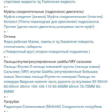
стартовая жидкость тд
Тормозная жидкость
+
-
Муфты соединительные (гидронасос-двигатель)
Муфта соединит (резина)
Муфта соединительная (пластик)
Колокол (Плита переходная для крепления) гидронасоса
Прочее (диски насос-двигатель,шлицевые части муфт)
+
-
Оптика
Фара рабочая
Маяки, лампы и тд
Указатели поворота,
стопсигналы, габариты
Поворотный круг( опорно-поворотный подшипник )
+
-
Пальцы/втулки/регулировочные шайбы/VAY сальники
Пальцы
Втулки
О-кольца ковшевой группы (пальца ковша)
Сальники (VAY) втулки
Шайбы регулировочные
Бобышка
ковша
Заготовка пальца
Втулки по номерам
Пальцы по
номерам
Вварная нижняя часть рукояти со втулками
50-55mm
60-65mm
45mm
100-105-110
90-95MM
40mm
70-75MM
80-
85MM
+
-
Патрубки
Радиатора
Силиконовые (Motorist)
Соединители патрубков
+
-