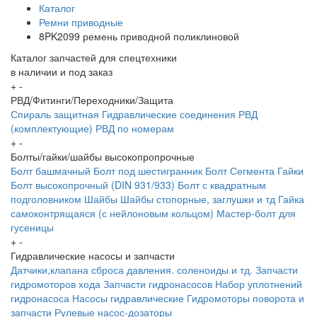
Каталог
Ремни приводные
8PK2099 ремень приводной поликлиновой
Каталог запчастей для спецтехники
в наличии и под заказ
+
-
РВД/Фитинги/Переходники/Защита
Спираль защитная
Гидравлические соединения
РВД
(комплектующие)
РВД по номерам
+
-
Болты/гайки/шайбы высокопропрочные
Болт башмачный
Болт под шестигранник
Болт Сегмента
Гайки
Болт высокопрочный (DIN 931/933)
Болт с квадратным
подголовником
Шайбы
Шайбы стопорные, заглушки и тд
Гайка
самоконтрящаяся (с нейлоновым кольцом)
Мастер-болт для
гусеницы
+
-
Гидравлические насосы и запчасти
Датчики,клапана сброса давления. соленоиды и тд.
Запчасти
гидромоторов хода
Запчасти гидронасосов
Набор уплотнений
гидронасоса
Насосы гидравлические
Гидромоторы поворота и
запчасти
Рулевые насос-дозаторы