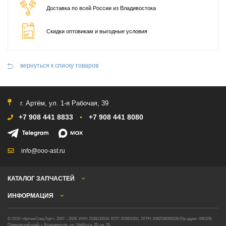
Доставка по всей России из Владивостока
Скидки оптовикам и выгодные условия
вернуться к списку товаров
г. Артём, ул. 1-я Рабочая, 39
+7 908 441 8833
+7 908 441 8080
info@ooo-ast.ru
КАТАЛОГ ЗАПЧАСТЕЙ
ИНФОРМАЦИЯ
© ООО «АртемСпецТорг», 2007 – 2026.
ИНН 2538133516, КПП 253601001, ОГРН 1092538008166,
Юр.адрес: 690109,
Приморский край, г. Владивосток, ул. Нейбута, 35, кв. 55