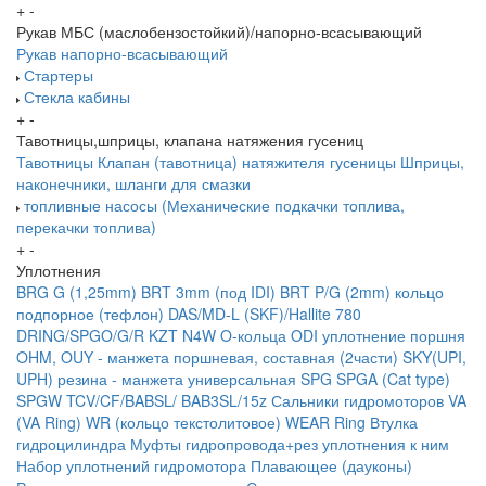
+
-
Рукав МБС (маслобензостойкий)/напорно-всасывающий
Рукав напорно-всасывающий
Стартеры
Стекла кабины
+
-
Тавотницы,шприцы, клапана натяжения гусениц
Тавотницы
Клапан (тавотница) натяжителя гусеницы
Шприцы,
наконечники, шланги для смазки
топливные насосы (Механические подкачки топлива,
перекачки топлива)
+
-
Уплотнения
BRG G (1,25mm)
BRT 3mm (под IDI)
BRT P/G (2mm) кольцо
подпорное (тефлон)
DAS/MD-L (SKF)/Hallite 780
DRING/SPGO/G/R
KZT
N4W
O-кольца
ODI уплотнение поршня
OHM, OUY - манжета поршневая, составная (2части)
SKY(UPI,
UPH) резина - манжета универсальная
SPG
SPGA (Cat type)
SPGW
TCV/CF/BABSL/ BAB3SL/15z Сальники гидромоторов
VA
(VA Ring)
WR (кольцо текстолитовое) WEAR Ring
Втулка
гидроцилиндра
Муфты гидропровода+рез уплотнения к ним
Набор уплотнений гидромотора
Плавающее (дауконы)