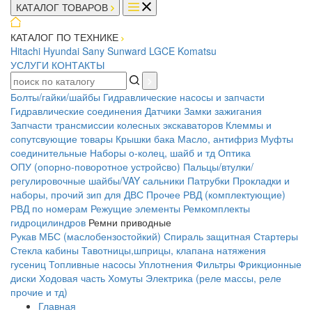
КАТАЛОГ ТОВАРОВ
КАТАЛОГ ПО ТЕХНИКЕ
Hitachi
Hyundai
Sany
Sunward
LGCE
Komatsu
УСЛУГИ
КОНТАКТЫ
Болты/гайки/шайбы
Гидравлические насосы и запчасти
Гидравлические соединения
Датчики
Замки зажигания
Запчасти трансмиссии колесных экскаваторов
Клеммы и
сопутсвующие товары
Крышки бака
Масло, антифриз
Муфты
соединительные
Наборы о-колец, шайб и тд
Оптика
ОПУ (опорно-поворотное устройсво)
Пальцы/втулки/
регулировочные шайбы/VAY сальники
Патрубки
Прокладки и
наборы, прочий зип для ДВС
Прочее
РВД (комплектующие)
РВД по номерам
Режущие элементы
Ремкомплекты
гидроцилиндров
Ремни приводные
Рукав МБС (маслобензостойкий)
Спираль защитная
Стартеры
Стекла кабины
Тавотницы,шприцы, клапана натяжения
гусениц
Топливные насосы
Уплотнения
Фильтры
Фрикционные
диски
Ходовая часть
Хомуты
Электрика (реле массы, реле
прочие и тд)
Главная