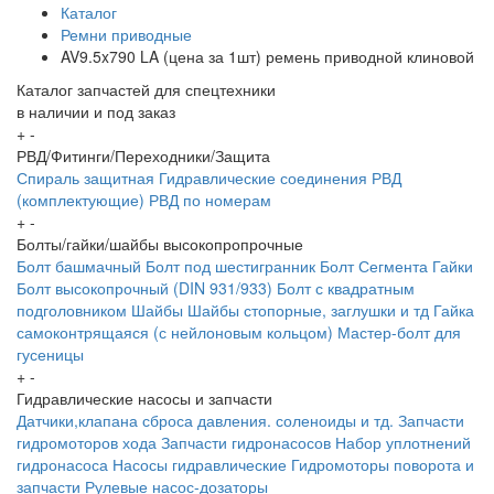
Каталог
Ремни приводные
AV9.5x790 LA (цена за 1шт) ремень приводной клиновой
Каталог запчастей для спецтехники
в наличии и под заказ
+
-
РВД/Фитинги/Переходники/Защита
Спираль защитная
Гидравлические соединения
РВД
(комплектующие)
РВД по номерам
+
-
Болты/гайки/шайбы высокопропрочные
Болт башмачный
Болт под шестигранник
Болт Сегмента
Гайки
Болт высокопрочный (DIN 931/933)
Болт с квадратным
подголовником
Шайбы
Шайбы стопорные, заглушки и тд
Гайка
самоконтрящаяся (с нейлоновым кольцом)
Мастер-болт для
гусеницы
+
-
Гидравлические насосы и запчасти
Датчики,клапана сброса давления. соленоиды и тд.
Запчасти
гидромоторов хода
Запчасти гидронасосов
Набор уплотнений
гидронасоса
Насосы гидравлические
Гидромоторы поворота и
запчасти
Рулевые насос-дозаторы