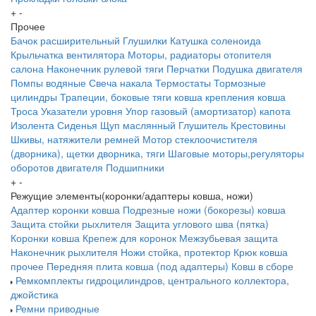
+
-
Прочее
Бачок расширительный
Глушилки
Катушка соленоида
Крыльчатка вентилятора
Моторы, радиаторы отопителя
салона
Наконечник рулевой тяги
Перчатки
Подушка двигателя
Помпы водяные
Свеча накала
Термостаты
Тормозные
цилиндры
Трапеции, боковые тяги ковша крепления ковша
Троса
Указатели уровня
Упор газовый (амортизатор) капота
Изолента
Сиденья
Щуп маслянный
Глушитель
Крестовины
Шкивы, натяжители ремней
Мотор стеклоочистителя
(дворника), щетки дворника, тяги
Шаговые моторы,регуляторы
оборотов двигателя
Подшипники
+
-
Режущие элементы(коронки/адаптеры ковша, ножи)
Адаптер коронки ковша
Подрезные ножи (бокорезы) ковша
Защита стойки рыхлителя
Защита углового шва (пятка)
Коронки ковша
Крепеж для коронок
Межзубьевая защита
Наконечник рыхлителя
Ножи
стойка, протектор
Крюк ковша
прочее
Передняя плита ковша (под адаптеры)
Ковш в сборе
Ремкомплекты гидроцилиндров, центрального коллектора,
джойстика
Ремни приводные