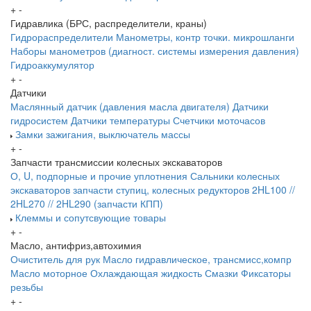
+
-
Гидравлика (БРС, распределители, краны)
Гидрораспределители
Манометры, контр точки. микрошланги
Наборы манометров (диагност. системы измерения давления)
Гидроаккумулятор
+
-
Датчики
Маслянный датчик (давления масла двигателя)
Датчики
гидросистем
Датчики температуры
Счетчики моточасов
Замки зажигания, выключатель массы
+
-
Запчасти трансмиссии колесных экскаваторов
О, U, подпорные и прочие уплотнения
Сальники колесных
экскаваторов
запчасти ступиц, колесных редукторов
2HL100 //
2HL270 // 2HL290 (запчасти КПП)
Клеммы и сопутсвующие товары
+
-
Масло, антифриз,автохимия
Очиститель для рук
Масло гидравлическое, трансмисс,компр
Масло моторное
Охлаждающая жидкость
Смазки
Фиксаторы
резьбы
+
-