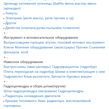
Цилиндр натяжения гусеницы
Шайба звена
мастер-звено
(крокодил)
Хомуты
Электрика (реле массы, реле прочие и тд)
Другое
Джойстик (клапана,ручки,пыльники,толкатели)
+
-
Инструмент и вспомогательное оборудование
Выпрессовщики пальцев, втулок, похожий вспомог инструмент
Ключи
Моечное оборудование (аксессуары)
Прочее
Съемники
фильтров. колб
+
-
Навесное оборудование
Быстросъемы (квик-каплеры)
Гидровращатель (гидробур)
Плита переходная на гидробур
Шнеки и комплектующие к ним
Гидромолот
Клык-рыхлитель
Запчасти буровых машин
+
-
Гидроцилиндры в сборе,штоки(пруток)
Шток гидроцилиндра (метражом)
Гидроцилиндры
Радиаторы охлаждения двигателя
Крышки топливного бака, радиатора, маслозаливной
горловины