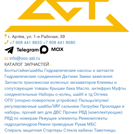
г. Артём, ул. 1-я Рабочая, 39
+7 908 441 8833
+7 908 441 8080
info@ooo-ast.ru
КАТАЛОГ ЗАПЧАСТЕЙ
Болты/гайки/шайбы
Гидравлические насосы и запчасти
Гидравлические соединения
Датчики
Замки зажигания
Запчасти трансмиссии колесных экскаваторов
Клеммы и
сопутсвующие товары
Крышки бака
Масло, антифриз
Муфты
соединительные
Наборы о-колец, шайб и тд
Оптика
ОПУ (опорно-поворотное устройсво)
Пальцы/втулки/
регулировочные шайбы/VAY сальники
Патрубки
Прокладки и
наборы, прочий зип для ДВС
Прочее
РВД (комплектующие)
РВД по номерам
Режущие элементы
Ремкомплекты
гидроцилиндров
Ремни приводные
Рукав МБС
Спираль защитная
Стартеры
Стекла кабины
Тавотницы,