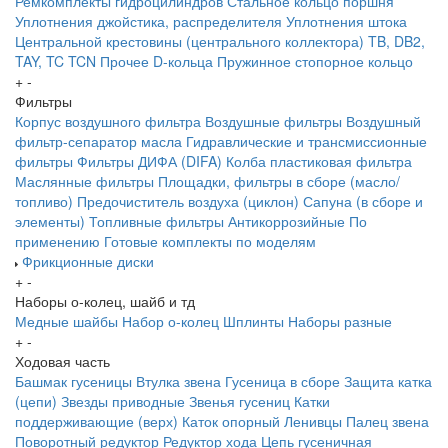
Ремкомплекты гидроцилиндров
Стальное кольцо поршня
Уплотнения джойстика, распределителя
Уплотнения штока
Центральной крестовины (центрального коллектора)
TB, DB2,
TAY, TC
TCN
Прочее
D-кольца
Пружинное стопорное кольцо
+
-
Фильтры
Корпус воздушного фильтра
Воздушные фильтры
Воздушный
фильтр-сепаратор масла
Гидравлические и трансмиссионные
фильтры
Фильтры ДИФА (DIFA)
Колба пластиковая фильтра
Маслянные фильтры
Площадки, фильтры в сборе (масло/
топливо)
Предочиститель воздуха (циклон)
Сапуна (в сборе и
элементы)
Топливные фильтры
Антикоррозийные
По
применению
Готовые комплекты по моделям
Фрикционные диски
+
-
Наборы о-колец, шайб и тд
Медные шайбы
Набор о-колец
Шплинты
Наборы разные
+
-
Ходовая часть
Башмак гусеницы
Втулка звена
Гусеница в сборе
Защита катка
(цепи)
Звезды приводные
Звенья гусениц
Катки
поддерживающие (верх)
Каток опорный
Ленивцы
Палец звена
Поворотный редуктор
Редуктор хода
Цепь гусеничная