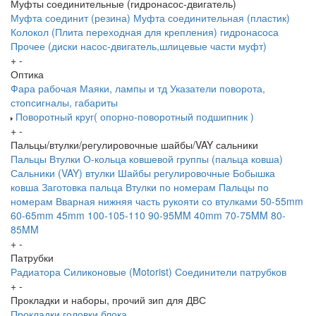
Муфты соединительные (гидронасос-двигатель)
Муфта соединит (резина)
Муфта соединительная (пластик)
Колокол (Плита переходная для крепления) гидронасоса
Прочее (диски насос-двигатель,шлицевые части муфт)
+
-
Оптика
Фара рабочая
Маяки, лампы и тд
Указатели поворота,
стопсигналы, габариты
Поворотный круг( опорно-поворотный подшипник )
+
-
Пальцы/втулки/регулировочные шайбы/VAY сальники
Пальцы
Втулки
О-кольца ковшевой группы (пальца ковша)
Сальники (VAY) втулки
Шайбы регулировочные
Бобышка
ковша
Заготовка пальца
Втулки по номерам
Пальцы по
номерам
Вварная нижняя часть рукояти со втулками
50-55mm
60-65mm
45mm
100-105-110
90-95MM
40mm
70-75MM
80-
85MM
+
-
Патрубки
Радиатора
Силиконовые (Motorist)
Соединители патрубков
+
-
Прокладки и наборы, прочий зип для ДВС
Прокладки головки блока