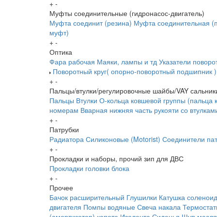
+
-
Муфты соединительные (гидронасос-двигатель)
Муфта соединит (резина)
Муфта соединительная (п
муфт)
+
-
Оптика
Фара рабочая
Маяки, лампы и тд
Указатели поворо
Поворотный круг( опорно-поворотный подшипник )
+
-
Пальцы/втулки/регулировочные шайбы/VAY сальник
Пальцы
Втулки
О-кольца ковшевой группы (пальца 
номерам
Вварная нижняя часть рукояти со втулкам
+
-
Патрубки
Радиатора
Силиконовые (Motorist)
Соединители пат
+
-
Прокладки и наборы, прочий зип для ДВС
Прокладки головки блока
+
-
Прочее
Бачок расширительный
Глушилки
Катушка соленои
двигателя
Помпы водяные
Свеча накала
Термоста
(амортизатор) капота
Изолента
Сиденья
Щуп масл