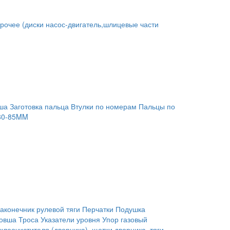
рочее (диски насос-двигатель,шлицевые части
ша
Заготовка пальца
Втулки по номерам
Пальцы по
80-85MM
аконечник рулевой тяги
Перчатки
Подушка
ковша
Троса
Указатели уровня
Упор газовый
клоочистителя (дворника), щетки дворника, тяги