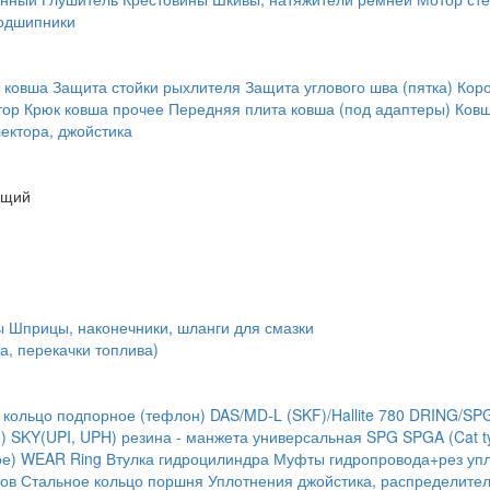
одшипники
 ковша
Защита стойки рыхлителя
Защита углового шва (пятка)
Кор
тор
Крюк ковша
прочее
Передняя плита ковша (под адаптеры)
Ковш
ектора, джойстика
ющий
ы
Шприцы, наконечники, шланги для смазки
а, перекачки топлива)
 кольцо подпорное (тефлон)
DAS/MD-L (SKF)/Hallite 780
DRING/SP
)
SKY(UPI, UPH) резина - манжета универсальная
SPG
SPGA (Cat t
ое) WEAR Ring
Втулка гидроцилиндра
Муфты гидропровода+рез упл
ов
Стальное кольцо поршня
Уплотнения джойстика, распределите