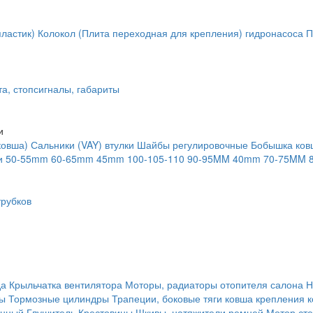
ластик)
Колокол (Плита переходная для крепления) гидронасоса
П
та, стопсигналы, габариты
и
ковша)
Сальники (VAY) втулки
Шайбы регулировочные
Бобышка ков
и
50-55mm
60-65mm
45mm
100-105-110
90-95MM
40mm
70-75MM
рубков
да
Крыльчатка вентилятора
Моторы, радиаторы отопителя салона
Н
ты
Тормозные цилиндры
Трапеции, боковые тяги ковша крепления 
янный
Глушитель
Крестовины
Шкивы, натяжители ремней
Мотор сте