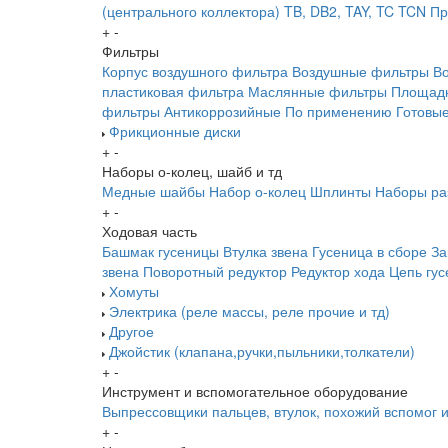
(центрального коллектора)
TB, DB2, TAY, TC
TCN
Пр
+
-
Фильтры
Корпус воздушного фильтра
Воздушные фильтры
В
пластиковая фильтра
Маслянные фильтры
Площадк
фильтры
Антикоррозийные
По применению
Готовы
Фрикционные диски
+
-
Наборы о-колец, шайб и тд
Медные шайбы
Набор о-колец
Шплинты
Наборы ра
+
-
Ходовая часть
Башмак гусеницы
Втулка звена
Гусеница в сборе
За
звена
Поворотный редуктор
Редуктор хода
Цепь гу
Хомуты
Электрика (реле массы, реле прочие и тд)
Другое
Джойстик (клапана,ручки,пыльники,толкатели)
+
-
Инструмент и вспомогательное оборудование
Выпрессовщики пальцев, втулок, похожий вспомог 
+
-