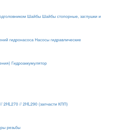
подголовником
Шайбы
Шайбы стопорные, заглушки и
ений гидронасоса
Насосы гидравлические
ения)
Гидроаккумулятор
// 2HL270 // 2HL290 (запчасти КПП)
оры резьбы