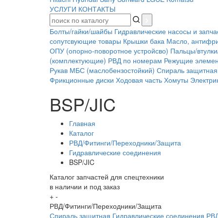
УСЛУГИ
КОНТАКТЫ
Болты/гайки/шайбы
Гидравлические насосы и запча
сопутсвующие товары
Крышки бака
Масло, антифр
ОПУ (опорно-поворотное устройсво)
Пальцы/втулки
(комплектующие)
РВД по номерам
Режущие элеме
Рукав МБС (маслобензостойкий)
Спираль защитная
Фрикционные диски
Ходовая часть
Хомуты
Электрик
BSP/JIC
Главная
Каталог
РВД/Фитинги/Переходники/Защита
Гидравлические соединения
BSP/JIC
Каталог запчастей для спецтехники
в наличии и под заказ
+
-
РВД/Фитинги/Переходники/Защита
Спираль защитная
Гидравлические соединения
РВД