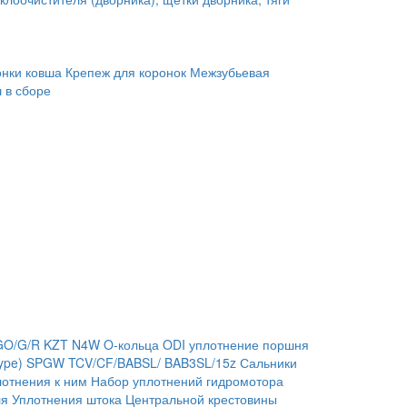
онки ковша
Крепеж для коронок
Межзубьевая
 в сборе
GO/G/R
KZT
N4W
O-кольца
ODI уплотнение поршня
ype)
SPGW
TCV/CF/BABSL/ BAB3SL/15z Сальники
отнения к ним
Набор уплотнений гидромотора
ля
Уплотнения штока
Центральной крестовины