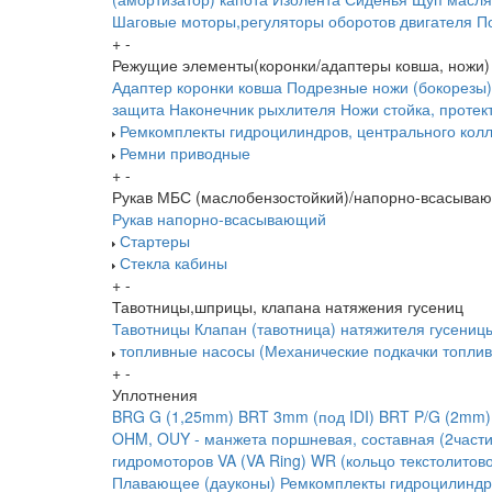
Шаговые моторы,регуляторы оборотов двигателя
П
+
-
Режущие элементы(коронки/адаптеры ковша, ножи)
Адаптер коронки ковша
Подрезные ножи (бокорезы)
защита
Наконечник рыхлителя
Ножи
стойка, протек
Ремкомплекты гидроцилиндров, центрального колл
Ремни приводные
+
-
Рукав МБС (маслобензостойкий)/напорно-всасыва
Рукав напорно-всасывающий
Стартеры
Стекла кабины
+
-
Тавотницы,шприцы, клапана натяжения гусениц
Тавотницы
Клапан (тавотница) натяжителя гусениц
топливные насосы (Механические подкачки топлив
+
-
Уплотнения
BRG G (1,25mm)
BRT 3mm (под IDI)
BRT P/G (2mm)
OHM, OUY - манжета поршневая, составная (2части
гидромоторов
VA (VA Ring)
WR (кольцо текстолитов
Плавающее (дауконы)
Ремкомплекты гидроцилиндр