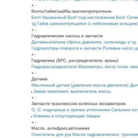
+
-
Болты/гайки/шайбы высокопропрочные
Болт башмачный
Болт под шестигранник
Болт Сегм
тд
Гайка самоконтрящаяся (с нейлоновым кольцом)
+
-
Гидравлические насосы и запчасти
Датчики,клапана сброса давления. соленоиды и тд.
Гидромоторы поворота и запчасти
Рулевые насос-д
+
-
Гидравлика (БРС, распределители, краны)
Гидрораспределители
Манометры, контр точки. ми
+
-
Датчики
Маслянный датчик (давления масла двигателя)
Дат
Замки зажигания, выключатель массы
+
-
Запчасти трансмиссии колесных экскаваторов
О, U, подпорные и прочие уплотнения
Сальники ко
Клеммы и сопутсвующие товары
+
-
Масло, антифриз,автохимия
Очиститель для рук
Масло гидравлическое, трансм