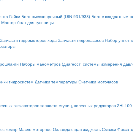
ента
Гайки
Болт высокопрочный (DIN 931/933)
Болт с квадратным 
Мастер-болт для гусеницы
Запчасти гидромоторов хода
Запчасти гидронасосов
Набор уплотн
озаторы
крошланги
Наборы манометров (диагност. системы измерения давл
чики гидросистем
Датчики температуры
Счетчики моточасов
лесных экскаваторов
запчасти ступиц, колесных редукторов
2HL100 
исс,компр
Масло моторное
Охлаждающая жидкость
Смазки
Фиксат