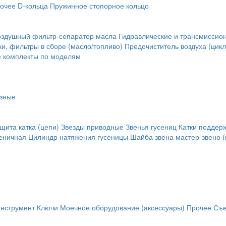
очее
D-кольца
Пружинное стопорное кольцо
оздушный фильтр-сепаратор масла
Гидравлические и трансмиссио
и, фильтры в сборе (масло/топливо)
Предочиститель воздуха (цикл
е комплекты по моделям
зные
щита катка (цепи)
Звезды приводные
Звенья гусениц
Катки поддер
сеничная
Цилиндр натяжения гусеницы
Шайба звена
мастер-звено (
инструмент
Ключи
Моечное оборудование (аксессуары)
Прочее
Съе