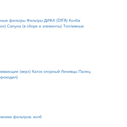
нные фильтры
Фильтры ДИФА (DIFA)
Колба
он)
Сапуна (в сборе и элементы)
Топливные
живающие (верх)
Каток опорный
Ленивцы
Палец
крокодил)
мники фильтров. колб