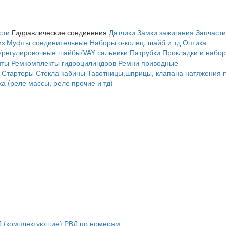
сти
Гидравлические соединения
Датчики
Замки зажигания
Запчасти
из
Муфты соединительные
Наборы о-колец, шайб и тд
Оптика
/регулировочные шайбы/VAY сальники
Патрубки
Прокладки и набор
нты
Ремкомплекты гидроцилиндров
Ремни приводные
Стартеры
Стекла кабины
Тавотницы,шприцы, клапана натяжения 
а (реле массы, реле прочие и тд)
 (комплектующие)
РВД по номерам