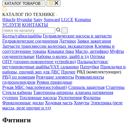
КАТАЛОГ ТОВАРОВ
КАТАЛОГ ПО ТЕХНИКЕ
Hitachi
Hyundai
Sany
Sunward
LGCE
Komatsu
УСЛУГИ
КОНТАКТЫ
Болты/гайки/шайбы
Гидравлические насосы и запчасти
Гидравлические соединения
Датчики
Замки зажигания
Запчасти трансмиссии колесных экскаваторов
Клеммы и
сопутсвующие товары
Крышки бака
Масло, антифриз
Муфты
соединительные
Наборы о-колец, шайб и тд
Оптика
ОПУ (опорно-поворотное устройсво)
Пальцы/втулки/
регулировочные шайбы/VAY сальники
Патрубки
Прокладки и
наборы, прочий зип для ДВС
Прочее
РВД (комплектующие)
РВД по номерам
Режущие элементы
Ремкомплекты
гидроцилиндров
Ремни приводные
Рукав МБС (маслобензостойкий)
Спираль защитная
Стартеры
Стекла кабины
Тавотницы,шприцы, клапана натяжения
гусениц
Топливные насосы
Уплотнения
Фильтры
Фрикционные диски
Ходовая часть
Хомуты
Электрика (реле
массы, реле прочие и тд)
Фитинги