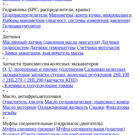
+
-
Гидравлика (БРС, распределители, краны)
Гидрораспределители
Манометры, контр точки. микрошланги
Наборы манометров (диагност. системы измерения давления)
Гидроаккумулятор
+
-
Датчики
Маслянный датчик (давления масла двигателя)
Датчики
гидросистем
Датчики температуры
Счетчики моточасов
Замки зажигания, выключатель массы
+
-
Запчасти трансмиссии колесных экскаваторов
О, U, подпорные и прочие уплотнения
Сальники колесных
экскаваторов
запчасти ступиц, колесных редукторов
2HL100
// 2HL270 // 2HL290 (запчасти КПП)
Клеммы и сопутсвующие товары
+
-
Масло, антифриз,автохимия
Очиститель для рук
Масло гидравлическое, трансмисс,компр
Масло моторное
Охлаждающая жидкость
Смазки
Фиксаторы
резьбы
+
-
Муфты соединительные (гидронасос-двигатель)
Муфта соединит (резина)
Муфта соединительная (пластик)
Колокол (Плита переходная для крепления) гидронасоса