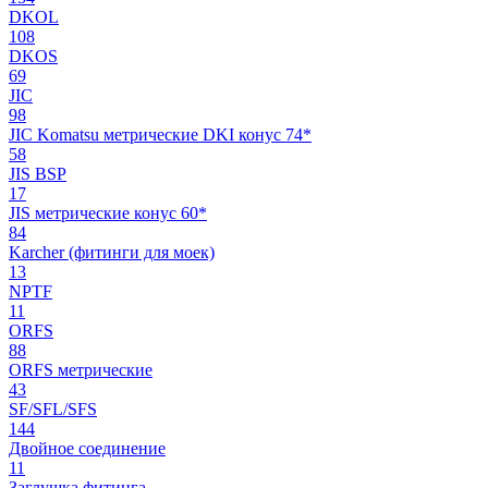
DKOL
108
DKOS
69
JIC
98
JIC Komatsu метрические DKI конус 74*
58
JIS BSP
17
JIS метрические конус 60*
84
Karcher (фитинги для моек)
13
NPTF
11
ORFS
88
ORFS метрические
43
SF/SFL/SFS
144
Двойное соединение
11
Заглушка фитинга