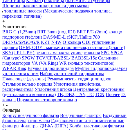
Тавотницы
Клапан (тавотница) натяжителя гусеницы
Шприцы, наконечники, шланги для смазки
топливные насосы (Механические подкачки топлива,
перекачки топлива)
+
-
Уплотнения
BRG G (1,25mm)
BRT 3mm (под IDI)
BRT P/G (2mm) кольцо
подпорное (тефлон)
DAS/MD-L (SKF)/Hallite 780
DRING/SPGO/G/R
KZT
N4W
O-кольца
ODI уплотнение
поршня
OHM, OUY - манжета поршневая, составная (2части)
SKY(UPI, UPH) резина - манжета универсальная
SPG
SPGA
(Cat type)
SPGW
TCV/CF/BABSL/ BAB3SL/15z Сальники
гидромоторов
VA (VA Ring)
WR (кольцо текстолитовое)
WEAR Ring
Втулка гидроцилиндра
Муфты гидропровода+рез
уплотнения к ним
Набор уплотнений гидромотора
Плавающее (дауконы)
Ремкомплекты гидроцилиндров
Стальное кольцо поршня
Уплотнения джойстика,
распределителя
Уплотнения штока
Центральной крестовины
(центрального коллектора)
TB, DB2, TAY, TC
TCN
Прочее
D-
кольца
Пружинное стопорное кольцо
+
-
Фильтры
Корпус воздушного фильтра
Воздушные фильтры
Воздушный
фильтр-сепаратор масла
Гидравлические и трансмиссионные
фильтры
Фильтры ДИФА (DIFA)
Колба пластиковая фильтра