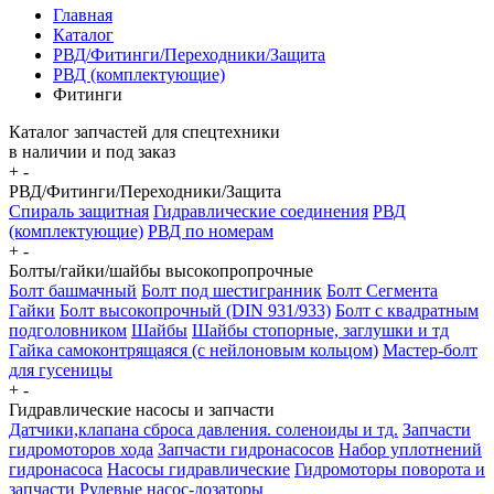
Главная
Каталог
РВД/Фитинги/Переходники/Защита
РВД (комплектующие)
Фитинги
Каталог запчастей для спецтехники
в наличии и под заказ
+
-
РВД/Фитинги/Переходники/Защита
Спираль защитная
Гидравлические соединения
РВД
(комплектующие)
РВД по номерам
+
-
Болты/гайки/шайбы высокопропрочные
Болт башмачный
Болт под шестигранник
Болт Сегмента
Гайки
Болт высокопрочный (DIN 931/933)
Болт с квадратным
подголовником
Шайбы
Шайбы стопорные, заглушки и тд
Гайка самоконтрящаяся (с нейлоновым кольцом)
Мастер-болт
для гусеницы
+
-
Гидравлические насосы и запчасти
Датчики,клапана сброса давления. соленоиды и тд.
Запчасти
гидромоторов хода
Запчасти гидронасосов
Набор уплотнений
гидронасоса
Насосы гидравлические
Гидромоторы поворота и
запчасти
Рулевые насос-дозаторы