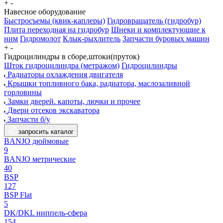
+
-
Навесное оборудование
Быстросъемы (квик-каплеры)
Гидровращатель (гидробур)
Плита переходная на гидробур
Шнеки и комплектующие к
ним
Гидромолот
Клык-рыхлитель
Запчасти буровых машин
+
-
Гидроцилиндры в сборе,штоки(пруток)
Шток гидроцилиндра (метражом)
Гидроцилиндры
Радиаторы охлаждения двигателя
Крышки топливного бака, радиатора, маслозаливной
горловины
Замки дверей. капоты, лючки и прочее
Двери отсеков экскаватора
Запчасти б/у
запросить каталог
BANJO дюймовые
9
BANJO метрические
40
BSP
127
BSP Flat
5
DK/DKL ниппель-сфера
154