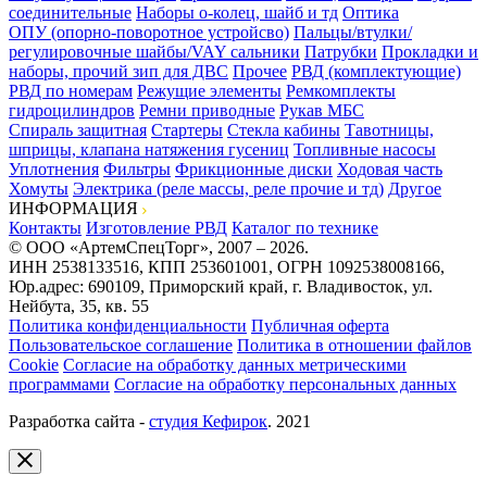
соединительные
Наборы о-колец, шайб и тд
Оптика
ОПУ (опорно-поворотное устройсво)
Пальцы/втулки/
регулировочные шайбы/VAY сальники
Патрубки
Прокладки и
наборы, прочий зип для ДВС
Прочее
РВД (комплектующие)
РВД по номерам
Режущие элементы
Ремкомплекты
гидроцилиндров
Ремни приводные
Рукав МБС
Спираль защитная
Стартеры
Стекла кабины
Тавотницы,
шприцы, клапана натяжения гусениц
Топливные насосы
Уплотнения
Фильтры
Фрикционные диски
Ходовая часть
Хомуты
Электрика (реле массы, реле прочие и тд)
Другое
ИНФОРМАЦИЯ
Контакты
Изготовление РВД
Каталог по технике
© ООО «АртемСпецТорг», 2007 – 2026.
ИНН 2538133516, КПП 253601001, ОГРН 1092538008166,
Юр.адрес: 690109, Приморский край, г. Владивосток, ул.
Нейбута, 35, кв. 55
Политика конфиденциальности
Публичная оферта
Пользовательское соглашение
Политика в отношении файлов
Cookie
Согласие на обработку данных метрическими
программами
Согласие на обработку персональных данных
Разработка сайта -
студия Кефирок
. 2021