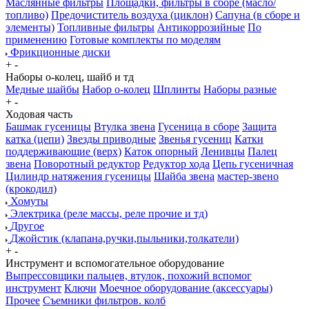
Маслянные фильтры
Площадки, фильтры в сборе (масло/
топливо)
Предочиститель воздуха (циклон)
Сапуна (в сборе и
элементы)
Топливные фильтры
Антикоррозийные
По
применению
Готовые комплекты по моделям
Фрикционные диски
+
-
Наборы о-колец, шайб и тд
Медные шайбы
Набор о-колец
Шплинты
Наборы разные
+
-
Ходовая часть
Башмак гусеницы
Втулка звена
Гусеница в сборе
Защита
катка (цепи)
Звезды приводные
Звенья гусениц
Катки
поддерживающие (верх)
Каток опорный
Ленивцы
Палец
звена
Поворотный редуктор
Редуктор хода
Цепь гусеничная
Цилиндр натяжения гусеницы
Шайба звена
мастер-звено
(крокодил)
Хомуты
Электрика (реле массы, реле прочие и тд)
Другое
Джойстик (клапана,ручки,пыльники,толкатели)
+
-
Инструмент и вспомогательное оборудование
Выпрессовщики пальцев, втулок, похожий вспомог
инструмент
Ключи
Моечное оборудование (аксессуары)
Прочее
Съемники фильтров. колб