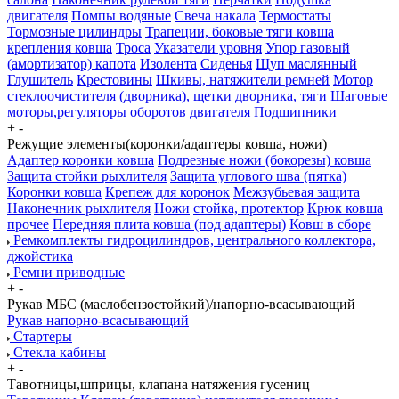
двигателя
Помпы водяные
Свеча накала
Термостаты
Тормозные цилиндры
Трапеции, боковые тяги ковша
крепления ковша
Троса
Указатели уровня
Упор газовый
(амортизатор) капота
Изолента
Сиденья
Щуп маслянный
Глушитель
Крестовины
Шкивы, натяжители ремней
Мотор
стеклоочистителя (дворника), щетки дворника, тяги
Шаговые
моторы,регуляторы оборотов двигателя
Подшипники
+
-
Режущие элементы(коронки/адаптеры ковша, ножи)
Адаптер коронки ковша
Подрезные ножи (бокорезы) ковша
Защита стойки рыхлителя
Защита углового шва (пятка)
Коронки ковша
Крепеж для коронок
Межзубьевая защита
Наконечник рыхлителя
Ножи
стойка, протектор
Крюк ковша
прочее
Передняя плита ковша (под адаптеры)
Ковш в сборе
Ремкомплекты гидроцилиндров, центрального коллектора,
джойстика
Ремни приводные
+
-
Рукав МБС (маслобензостойкий)/напорно-всасывающий
Рукав напорно-всасывающий
Стартеры
Стекла кабины
+
-
Тавотницы,шприцы, клапана натяжения гусениц