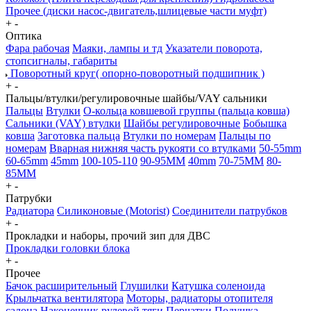
Прочее (диски насос-двигатель,шлицевые части муфт)
+
-
Оптика
Фара рабочая
Маяки, лампы и тд
Указатели поворота,
стопсигналы, габариты
Поворотный круг( опорно-поворотный подшипник )
+
-
Пальцы/втулки/регулировочные шайбы/VAY сальники
Пальцы
Втулки
О-кольца ковшевой группы (пальца ковша)
Сальники (VAY) втулки
Шайбы регулировочные
Бобышка
ковша
Заготовка пальца
Втулки по номерам
Пальцы по
номерам
Вварная нижняя часть рукояти со втулками
50-55mm
60-65mm
45mm
100-105-110
90-95MM
40mm
70-75MM
80-
85MM
+
-
Патрубки
Радиатора
Силиконовые (Motorist)
Соединители патрубков
+
-
Прокладки и наборы, прочий зип для ДВС
Прокладки головки блока
+
-
Прочее
Бачок расширительный
Глушилки
Катушка соленоида
Крыльчатка вентилятора
Моторы, радиаторы отопителя
салона
Наконечник рулевой тяги
Перчатки
Подушка