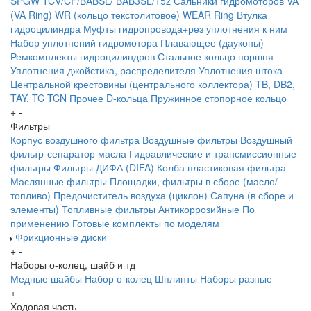
SPGW
TCV/CF/BABSL/ BAB3SL/15z Сальники гидромоторов
VA
(VA Ring)
WR (кольцо текстолитовое) WEAR Ring
Втулка
гидроцилиндра
Муфты гидропровода+рез уплотнения к ним
Набор уплотнений гидромотора
Плавающее (дауконы)
Ремкомплекты гидроцилиндров
Стальное кольцо поршня
Уплотнения джойстика, распределителя
Уплотнения штока
Центральной крестовины (центрального коллектора)
TB, DB2,
TAY, TC
TCN
Прочее
D-кольца
Пружинное стопорное кольцо
+
-
Фильтры
Корпус воздушного фильтра
Воздушные фильтры
Воздушный
фильтр-сепаратор масла
Гидравлические и трансмиссионные
фильтры
Фильтры ДИФА (DIFA)
Колба пластиковая фильтра
Маслянные фильтры
Площадки, фильтры в сборе (масло/
топливо)
Предочиститель воздуха (циклон)
Сапуна (в сборе и
элементы)
Топливные фильтры
Антикоррозийные
По
применению
Готовые комплекты по моделям
Фрикционные диски
+
-
Наборы о-колец, шайб и тд
Медные шайбы
Набор о-колец
Шплинты
Наборы разные
+
-
Ходовая часть