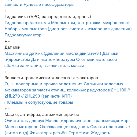
запчасти
Рулевые насос-дозаторы
+
-
Гидравлика (БРС, распределители, краны)
Гидрораспределители
Манометры, контр точки. микрошланги
Наборы манометров (диагност. системы измерения давления)
Гидроаккумулятор
+
-
Датчики
Маслянный датчик (давления масла двигателя)
Датчики
гидросистем
Датчики температуры
Счетчики моточасов
Замки зажигания, выключатель массы
+
-
Запчасти трансмиссии колесных экскаваторов
О, U, подпорные и прочие уплотнения
Сальники колесных
экскаваторов
запчасти ступиц, колесных редукторов
2HL100 //
2HL270 // 2HL290 (запчасти КПП)
Клеммы и сопутсвующие товары
+
-
Масло, антифриз, автохимия,прочее
Очиститель для рук
Масло гидравлическое, трансмисс,компр
Масло моторное
Охлаждающая жидкость
Смазки пластичные
(литол и тд)
Фиксаторы резьбы
Герметики
Жидкость