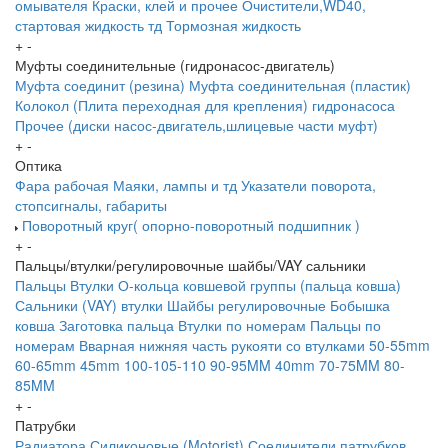
омывателя
Краски, клей и прочее
Очистители,WD40,
стартовая жидкость тд
Тормозная жидкость
+
-
Муфты соединительные (гидронасос-двигатель)
Муфта соединит (резина)
Муфта соединительная (пластик)
Колокол (Плита переходная для крепления) гидронасоса
Прочее (диски насос-двигатель,шлицевые части муфт)
+
-
Оптика
Фара рабочая
Маяки, лампы и тд
Указатели поворота,
стопсигналы, габариты
Поворотный круг( опорно-поворотный подшипник )
+
-
Пальцы/втулки/регулировочные шайбы/VAY сальники
Пальцы
Втулки
О-кольца ковшевой группы (пальца ковша)
Сальники (VAY) втулки
Шайбы регулировочные
Бобышка
ковша
Заготовка пальца
Втулки по номерам
Пальцы по
номерам
Вварная нижняя часть рукояти со втулками
50-55mm
60-65mm
45mm
100-105-110
90-95MM
40mm
70-75MM
80-
85MM
+
-
Патрубки
Радиатора
Силиконовые (Motorist)
Соединители патрубков