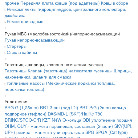
прочее
Передняя плита ковша (под адаптеры)
Ковш в сборе
Ремкомплекты гидроцилиндров, центрального коллектора,
джойстика
Ремни приводные
+
-
Рукав МБС (маслобензостойкий)/напорно-всасывающий
Рукав напорно-всасывающий
Стартеры
Стекла кабины
+
-
Тавотницы,шприцы, клапана натяжения гусениц
Тавотницы
Клапан (тавотница) натяжителя гусеницы
Шприцы,
наконечники, шланги для смазки
топливные насосы (Механические подкачки топлива,
перекачки топлива)
+
-
Уплотнения
BRG G (1,25mm)
BRT 3mm (под IDI)
BRT P/G (2mm) кольцо
подпорное (тефлон)
DAS/MD-L (SKF)/Hallite 780
DRING/SPGO/G/R
KZT
N4W
O-кольца
ODI уплотнение поршня
OHM, OUY - манжета поршневая, составная (2части)
SKY(UPI,
UPH) резина - манжета универсальная
SPG
SPGA (Cat type)