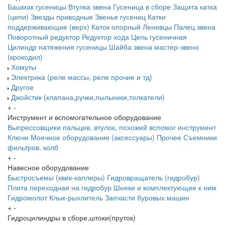
Башмак гусеницы
Втулка звена
Гусеница в сборе
Защита катка
(цепи)
Звезды приводные
Звенья гусениц
Катки
поддерживающие (верх)
Каток опорный
Ленивцы
Палец звена
Поворотный редуктор
Редуктор хода
Цепь гусеничная
Цилиндр натяжения гусеницы
Шайба звена
мастер-звено
(крокодил)
Хомуты
Электрика (реле массы, реле прочие и тд)
Другое
Джойстик (клапана,ручки,пыльники,толкатели)
+
-
Инструмент и вспомогательное оборудование
Выпрессовщики пальцев, втулок, похожий вспомог инструмент
Ключи
Моечное оборудование (аксессуары)
Прочее
Съемники
фильтров. колб
+
-
Навесное оборудование
Быстросъемы (квик-каплеры)
Гидровращатель (гидробур)
Плита переходная на гидробур
Шнеки и комплектующие к ним
Гидромолот
Клык-рыхлитель
Запчасти буровых машин
+
-
Гидроцилиндры в сборе,штоки(пруток)