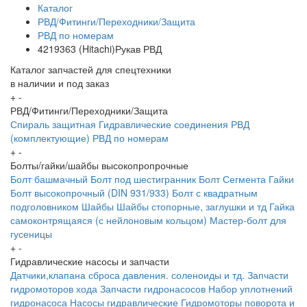
Каталог
РВД/Фитинги/Переходники/Защита
РВД по номерам
4219363 (Hitachi)Рукав РВД
Каталог запчастей для спецтехники
в наличии и под заказ
+
-
РВД/Фитинги/Переходники/Защита
Спираль защитная
Гидравлические соединения
РВД
(комплектующие)
РВД по номерам
+
-
Болты/гайки/шайбы высокопропрочные
Болт башмачный
Болт под шестигранник
Болт Сегмента
Гайки
Болт высокопрочный (DIN 931/933)
Болт с квадратным
подголовником
Шайбы
Шайбы стопорные, заглушки и тд
Гайка
самоконтрящаяся (с нейлоновым кольцом)
Мастер-болт для
гусеницы
+
-
Гидравлические насосы и запчасти
Датчики,клапана сброса давления. соленоиды и тд.
Запчасти
гидромоторов хода
Запчасти гидронасосов
Набор уплотнений
гидронасоса
Насосы гидравлические
Гидромоторы поворота и