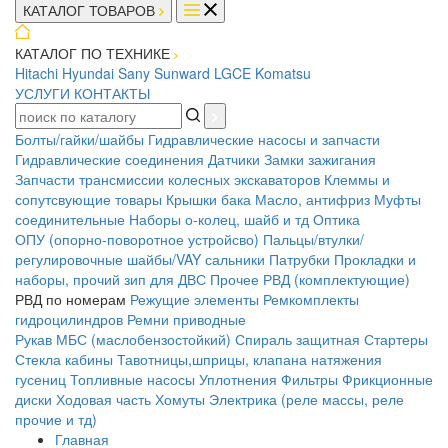
КАТАЛОГ ТОВАРОВ
КАТАЛОГ ПО ТЕХНИКЕ
Hitachi
Hyundai
Sany
Sunward
LGCE
Komatsu
УСЛУГИ
КОНТАКТЫ
Болты/гайки/шайбы
Гидравлические насосы и запчасти
Гидравлические соединения
Датчики
Замки зажигания
Запчасти трансмиссии колесных экскаваторов
Клеммы и
сопутсвующие товары
Крышки бака
Масло, антифриз
Муфты
соединительные
Наборы о-колец, шайб и тд
Оптика
ОПУ (опорно-поворотное устройсво)
Пальцы/втулки/
регулировочные шайбы/VAY сальники
Патрубки
Прокладки и
наборы, прочий зип для ДВС
Прочее
РВД (комплектующие)
РВД по номерам
Режущие элементы
Ремкомплекты
гидроцилиндров
Ремни приводные
Рукав МБС (маслобензостойкий)
Спираль защитная
Стартеры
Стекла кабины
Тавотницы,шприцы, клапана натяжения
гусениц
Топливные насосы
Уплотнения
Фильтры
Фрикционные
диски
Ходовая часть
Хомуты
Электрика (реле массы, реле
прочие и тд)
Главная