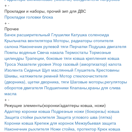
+
-
Прокладки и наборы, прочий зип для ДВС
Прокладки головки блока
+
-
Прочее
Бачок расширительный
Глушилки
Катушка соленоида
Крыльчатка вентилятора
Моторы, радиаторы отопителя
салона
Наконечник рулевой тяги
Перчатки
Подушка двигателя
Помпы водяные
Свеча накала
Термостаты
Тормозные
цилиндры
Трапеции, боковые тяги ковша крепления ковша
Троса
Указатели уровня
Упор газовый (амортизатор) капота
Изолента
Сиденья
Щуп маслянный
Глушитель
Крестовины
Шкивы, натяжители ремней
Мотор стеклоочистителя
(дворника), щетки дворника, тяги
Шаговые моторы,регуляторы
оборотов двигателя
Подшипники
Кпапаны,краны для слива
масла
+
-
Режущие элементы(коронки/адаптеры ковша, ножи)
Адаптер коронки ковша
Подрезные ножи (бокорезы) ковша
Защита стойки рыхлителя
Защита углового шва (пятка)
Коронки ковша
Крепеж для коронок
Межзубьевая защита
Наконечник рыхлителя
Ножи
стойка, протектор
Крюк ковша