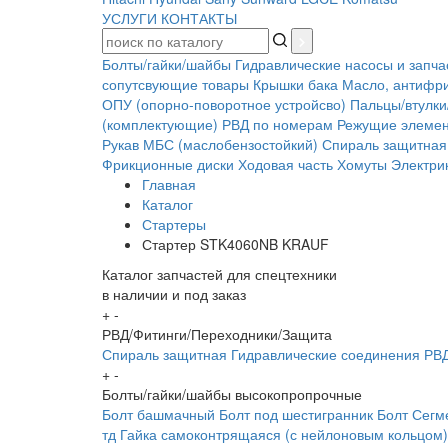
УСЛУГИ
КОНТАКТЫ
Болты/гайки/шайбы
Гидравлические насосы и запча
сопутсвующие товары
Крышки бака
Масло, антифр
ОПУ (опорно-поворотное устройсво)
Пальцы/втулки
(комплектующие)
РВД по номерам
Режущие элеме
Рукав МБС (маслобензостойкий)
Спираль защитная
Фрикционные диски
Ходовая часть
Хомуты
Электрик
Главная
Каталог
Стартеры
Стартер STK4060NB KRAUF
Каталог запчастей для спецтехники
в наличии и под заказ
+
-
РВД/Фитинги/Переходники/Защита
Спираль защитная
Гидравлические соединения
РВД
+
-
Болты/гайки/шайбы высокопропрочные
Болт башмачный
Болт под шестигранник
Болт Сегм
тд
Гайка самоконтрящаяся (с нейлоновым кольцом)