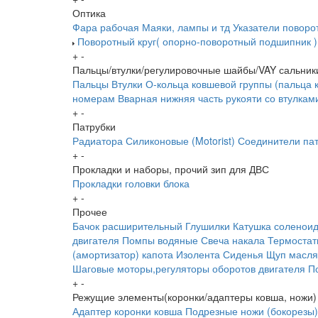
Оптика
Фара рабочая
Маяки, лампы и тд
Указатели поворо
Поворотный круг( опорно-поворотный подшипник )
+
-
Пальцы/втулки/регулировочные шайбы/VAY сальник
Пальцы
Втулки
О-кольца ковшевой группы (пальца 
номерам
Вварная нижняя часть рукояти со втулкам
+
-
Патрубки
Радиатора
Силиконовые (Motorist)
Соединители пат
+
-
Прокладки и наборы, прочий зип для ДВС
Прокладки головки блока
+
-
Прочее
Бачок расширительный
Глушилки
Катушка соленои
двигателя
Помпы водяные
Свеча накала
Термоста
(амортизатор) капота
Изолента
Сиденья
Щуп масл
Шаговые моторы,регуляторы оборотов двигателя
П
+
-
Режущие элементы(коронки/адаптеры ковша, ножи)
Адаптер коронки ковша
Подрезные ножи (бокорезы)