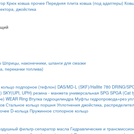
тор
Крюк ковша
прочее
Передняя плита ковша (под адаптеры)
Ковш
ектора, джойстика
ющий
ы
Шприцы, наконечники, шланги для смазки
а, перекачки топлива)
 кольцо подпорное (тефлон)
DAS/MD-L (SKF)/Hallite 780
DRING/SP
)
SKY(UPI, UPH) резина - манжета универсальная
SPG
SPGA (Cat t
ое) WEAR Ring
Втулка гидроцилиндра
Муфты гидропровода+рез упл
ов
Стальное кольцо поршня
Уплотнения джойстика, распределите
очее
D-кольца
Пружинное стопорное кольцо
оздушный фильтр-сепаратор масла
Гидравлические и трансмиссио