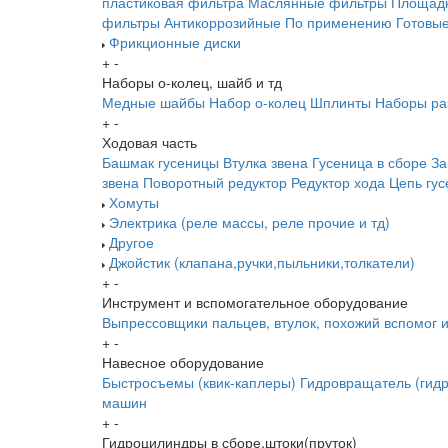
пластиковая фильтра
Маслянные фильтры
Площадк
фильтры
Антикоррозийные
По применению
Готовы
Фрикционные диски
+
-
Наборы о-колец, шайб и тд
Медные шайбы
Набор о-колец
Шплинты
Наборы ра
+
-
Ходовая часть
Башмак гусеницы
Втулка звена
Гусеница в сборе
За
звена
Поворотный редуктор
Редуктор хода
Цепь гу
Хомуты
Электрика (реле массы, реле прочие и тд)
Другое
Джойстик (клапана,ручки,пыльники,толкатели)
+
-
Инструмент и вспомогательное оборудование
Выпрессовщики пальцев, втулок, похожий вспомог 
+
-
Навесное оборудование
Быстросъемы (квик-каплеры)
Гидровращатель (гидр
машин
+
-
Гидроцилиндры в сборе,штоки(пруток)