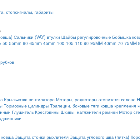
та, стопсигналы, габариты
и
ковша)
Сальники (VAY) втулки
Шайбы регулировочные
Бобышка ков
и
50-55mm
60-65mm
45mm
100-105-110
90-95MM
40mm
70-75MM
рубков
да
Крыльчатка вентилятора
Моторы, радиаторы отопителя салона
Н
ты
Тормозные цилиндры
Трапеции, боковые тяги ковша крепления 
янный
Глушитель
Крестовины
Шкивы, натяжители ремней
Мотор сте
одшипники
 ковша
Защита стойки рыхлителя
Защита углового шва (пятка)
Кор