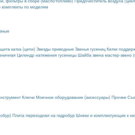
и, фильтры в сборе (масло/топливо)
Предочиститель воздуха (цикл
е комплекты по моделям
зные
щита катка (цепи)
Звезды приводные
Звенья гусениц
Катки поддер
сеничная
Цилиндр натяжения гусеницы
Шайба звена
мастер-звено (
инструмент
Ключи
Моечное оборудование (аксессуары)
Прочее
Съе
обур)
Плита переходная на гидробур
Шнеки и комплектующие к н