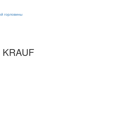
ой горловины
B KRAUF