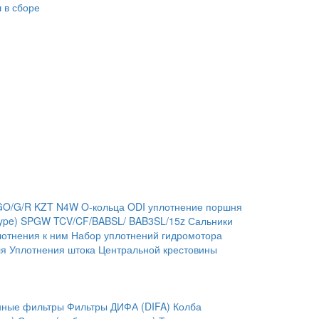
 в сборе
GO/G/R
KZT
N4W
O-кольца
ODI уплотнение поршня
ype)
SPGW
TCV/CF/BABSL/ BAB3SL/15z Сальники
отнения к ним
Набор уплотнений гидромотора
ля
Уплотнения штока
Центральной крестовины
нные фильтры
Фильтры ДИФА (DIFA)
Колба