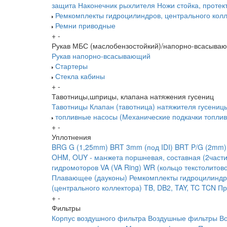
защита
Наконечник рыхлителя
Ножи
стойка, протек
Ремкомплекты гидроцилиндров, центрального колл
Ремни приводные
+
-
Рукав МБС (маслобензостойкий)/напорно-всасыва
Рукав напорно-всасывающий
Стартеры
Стекла кабины
+
-
Тавотницы,шприцы, клапана натяжения гусениц
Тавотницы
Клапан (тавотница) натяжителя гусениц
топливные насосы (Механические подкачки топлив
+
-
Уплотнения
BRG G (1,25mm)
BRT 3mm (под IDI)
BRT P/G (2mm)
OHM, OUY - манжета поршневая, составная (2части
гидромоторов
VA (VA Ring)
WR (кольцо текстолитов
Плавающее (дауконы)
Ремкомплекты гидроцилиндр
(центрального коллектора)
TB, DB2, TAY, TC
TCN
Пр
+
-
Фильтры
Корпус воздушного фильтра
Воздушные фильтры
В