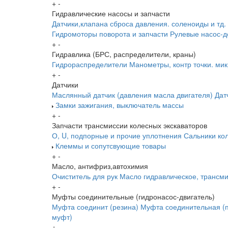
+
-
Гидравлические насосы и запчасти
Датчики,клапана сброса давления. соленоиды и тд.
Гидромоторы поворота и запчасти
Рулевые насос-д
+
-
Гидравлика (БРС, распределители, краны)
Гидрораспределители
Манометры, контр точки. ми
+
-
Датчики
Маслянный датчик (давления масла двигателя)
Дат
Замки зажигания, выключатель массы
+
-
Запчасти трансмиссии колесных экскаваторов
О, U, подпорные и прочие уплотнения
Сальники ко
Клеммы и сопутсвующие товары
+
-
Масло, антифриз,автохимия
Очиститель для рук
Масло гидравлическое, трансм
+
-
Муфты соединительные (гидронасос-двигатель)
Муфта соединит (резина)
Муфта соединительная (п
муфт)
+
-