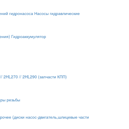
ений гидронасоса
Насосы гидравлические
ения)
Гидроаккумулятор
// 2HL270 // 2HL290 (запчасти КПП)
оры резьбы
рочее (диски насос-двигатель,шлицевые части