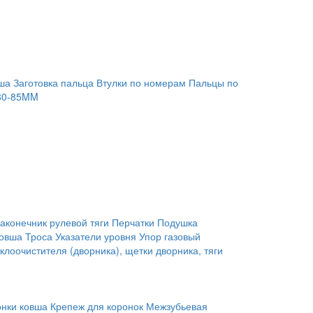
ша
Заготовка пальца
Втулки по номерам
Пальцы по
80-85MM
аконечник рулевой тяги
Перчатки
Подушка
ковша
Троса
Указатели уровня
Упор газовый
клоочистителя (дворника), щетки дворника, тяги
онки ковша
Крепеж для коронок
Межзубьевая