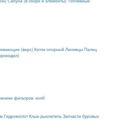
он)
Сапуна (в сборе и элементы)
Топливные
живающие (верх)
Каток опорный
Ленивцы
Палец
крокодил)
мники фильтров. колб
им
Гидромолот
Клык-рыхлитель
Запчасти буровых