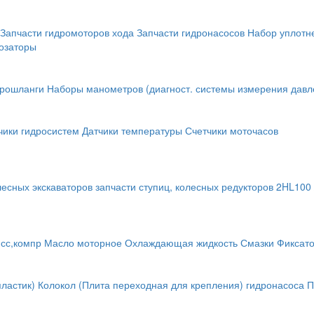
Запчасти гидромоторов хода
Запчасти гидронасосов
Набор уплотн
озаторы
крошланги
Наборы манометров (диагност. системы измерения давл
чики гидросистем
Датчики температуры
Счетчики моточасов
лесных экскаваторов
запчасти ступиц, колесных редукторов
2HL100 
исс,компр
Масло моторное
Охлаждающая жидкость
Смазки
Фиксат
ластик)
Колокол (Плита переходная для крепления) гидронасоса
П