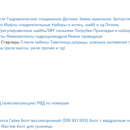
сти
Гидравлические соединения
Датчики
Замки зажигания
Запчасти
из
Муфты соединительные
Наборы о-колец, шайб и тд
Оптика
/регулировочные шайбы/VAY сальники
Патрубки
Прокладки и набор
нты
Ремкомплекты гидроцилиндров
Ремни приводные
Стартеры
Стекла кабины
Тавотницы,шприцы, клапана натяжения 
а (реле массы, реле прочие и тд)
 (комплектующие)
РВД по номерам
ента
Гайки
Болт высокопрочный (DIN 931/933)
Болт с квадратным 
Мастер-болт для гусеницы