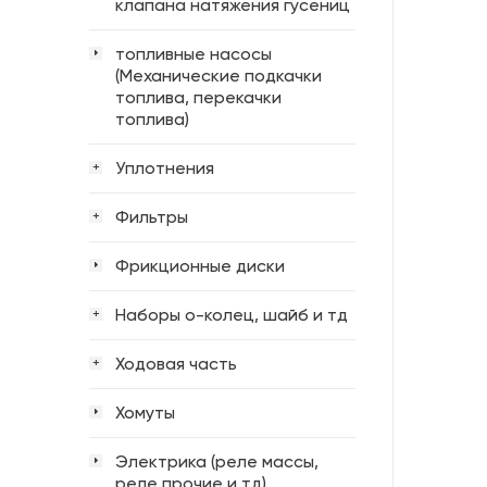
клапана натяжения гусениц
топливные насосы
(Механические подкачки
топлива, перекачки
топлива)
Уплотнения
+
Фильтры
+
Фрикционные диски
Наборы о-колец, шайб и тд
+
Ходовая часть
+
Хомуты
Электрика (реле массы,
реле прочие и тд)