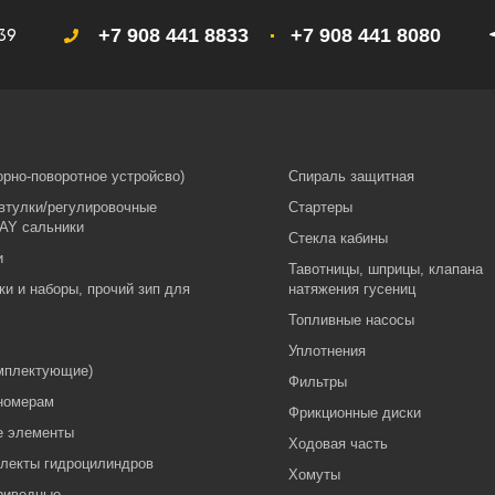
+7 908 441 8833
+7 908 441 8080
 39
орно-поворотное устройсво)
Спираль защитная
втулки/регулировочные
Стартеры
AY сальники
Стекла кабины
и
Тавотницы, шприцы, клапана
ки и наборы, прочий зип для
натяжения гусениц
Топливные насосы
Уплотнения
мплектующие)
Фильтры
номерам
Фрикционные диски
 элементы
Ходовая часть
лекты гидроцилиндров
Хомуты
риводные