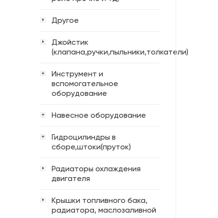
Другое
Джойстик
(клапана,ручки,пыльники,толкатели)
Инструмент и
+
вспомогательное
оборудование
Навесное оборудование
+
Гидроцилиндры в
+
сборе,штоки(пруток)
Радиаторы охлаждения
двигателя
Крышки топливного бака,
радиатора, маслозаливной