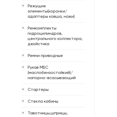
Режущие
+
элементы(коронки/
адаптеры ковша, ножи)
Ремкомплекты
гидроцилиндров,
центрального коллектора,
джойстика
Ремни приводные
Рукав МБС
+
(маслобензостойкий)/
напорно-всасывающий
Стартеры
Стекла кабины
Тавотницы,шприцы,
+