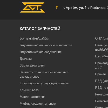
г. Артём, ул. 1-я Рабочая,
КАТАЛОГ ЗАПЧАСТЕЙ
Болты/гайки/шайбы
ОПУ (оп
Гидравлические насосы и запчасти
Пальцы/
шайбы/V
Гидравлические соединения
Патрубк
Датчики
Проклад
Замки зажигания
ДВС
Запчасти трансмиссии колесных
Прочее
экскаваторов
РВД (ко
Клеммы и сопутсвующие товары
РВД по 
Крышки бака
Режущие
Масло, антифриз
Ремкомп
Муфты соединительные
Ремни п