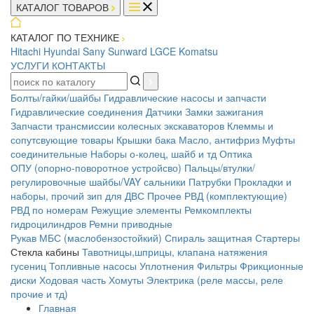
КАТАЛОГ ТОВАРОВ
КАТАЛОГ ПО ТЕХНИКЕ
Hitachi
Hyundai
Sany
Sunward
LGCE
Komatsu
УСЛУГИ
КОНТАКТЫ
Болты/гайки/шайбы
Гидравлические насосы и запчасти
Гидравлические соединения
Датчики
Замки зажигания
Запчасти трансмиссии колесных экскаваторов
Клеммы и
сопутсвующие товары
Крышки бака
Масло, антифриз
Муфты
соединительные
Наборы о-колец, шайб и тд
Оптика
ОПУ (опорно-поворотное устройсво)
Пальцы/втулки/
регулировочные шайбы/VAY сальники
Патрубки
Прокладки и
наборы, прочий зип для ДВС
Прочее
РВД (комплектующие)
РВД по номерам
Режущие элементы
Ремкомплекты
гидроцилиндров
Ремни приводные
Рукав МБС (маслобензостойкий)
Спираль защитная
Стартеры
Стекла кабины
Тавотницы,шприцы, клапана натяжения
гусениц
Топливные насосы
Уплотнения
Фильтры
Фрикционные
диски
Ходовая часть
Хомуты
Электрика (реле массы, реле
прочие и тд)
Главная