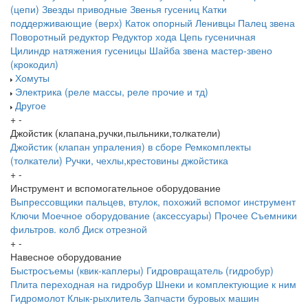
(цепи)
Звезды приводные
Звенья гусениц
Катки
поддерживающие (верх)
Каток опорный
Ленивцы
Палец звена
Поворотный редуктор
Редуктор хода
Цепь гусеничная
Цилиндр натяжения гусеницы
Шайба звена
мастер-звено
(крокодил)
Хомуты
Электрика (реле массы, реле прочие и тд)
Другое
+
-
Джойстик (клапана,ручки,пыльники,толкатели)
Джойстик (клапан упраления) в сборе
Ремкомплекты
(толкатели)
Ручки, чехлы,крестовины джойстика
+
-
Инструмент и вспомогательное оборудование
Выпрессовщики пальцев, втулок, похожий вспомог инструмент
Ключи
Моечное оборудование (аксессуары)
Прочее
Съемники
фильтров. колб
Диск отрезной
+
-
Навесное оборудование
Быстросъемы (квик-каплеры)
Гидровращатель (гидробур)
Плита переходная на гидробур
Шнеки и комплектующие к ним
Гидромолот
Клык-рыхлитель
Запчасти буровых машин