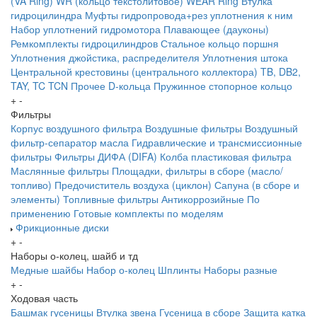
(VA Ring)
WR (кольцо текстолитовое) WEAR Ring
Втулка
гидроцилиндра
Муфты гидропровода+рез уплотнения к ним
Набор уплотнений гидромотора
Плавающее (дауконы)
Ремкомплекты гидроцилиндров
Стальное кольцо поршня
Уплотнения джойстика, распределителя
Уплотнения штока
Центральной крестовины (центрального коллектора)
TB, DB2,
TAY, TC
TCN
Прочее
D-кольца
Пружинное стопорное кольцо
+
-
Фильтры
Корпус воздушного фильтра
Воздушные фильтры
Воздушный
фильтр-сепаратор масла
Гидравлические и трансмиссионные
фильтры
Фильтры ДИФА (DIFA)
Колба пластиковая фильтра
Маслянные фильтры
Площадки, фильтры в сборе (масло/
топливо)
Предочиститель воздуха (циклон)
Сапуна (в сборе и
элементы)
Топливные фильтры
Антикоррозийные
По
применению
Готовые комплекты по моделям
Фрикционные диски
+
-
Наборы о-колец, шайб и тд
Медные шайбы
Набор о-колец
Шплинты
Наборы разные
+
-
Ходовая часть
Башмак гусеницы
Втулка звена
Гусеница в сборе
Защита катка