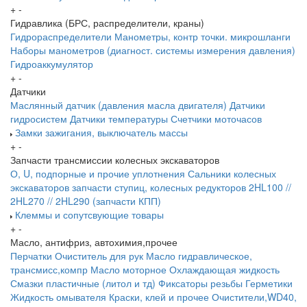
+
-
Гидравлика (БРС, распределители, краны)
Гидрораспределители
Манометры, контр точки. микрошланги
Наборы манометров (диагност. системы измерения давления)
Гидроаккумулятор
+
-
Датчики
Маслянный датчик (давления масла двигателя)
Датчики
гидросистем
Датчики температуры
Счетчики моточасов
Замки зажигания, выключатель массы
+
-
Запчасти трансмиссии колесных экскаваторов
О, U, подпорные и прочие уплотнения
Сальники колесных
экскаваторов
запчасти ступиц, колесных редукторов
2HL100 //
2HL270 // 2HL290 (запчасти КПП)
Клеммы и сопутсвующие товары
+
-
Масло, антифриз, автохимия,прочее
Перчатки
Очиститель для рук
Масло гидравлическое,
трансмисс,компр
Масло моторное
Охлаждающая жидкость
Смазки пластичные (литол и тд)
Фиксаторы резьбы
Герметики
Жидкость омывателя
Краски, клей и прочее
Очистители,WD40,