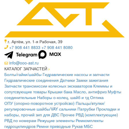
г. Артём, ул. 1-я Рабочая, 39
+7 908 441 8833
+7 908 441 8080
info@ooo-ast.ru
КАТАЛОГ ЗАПЧАСТЕЙ
Болты/гайки/шайбы
Гидравлические насосы и запчасти
Гидравлические соединения
Датчики
Замки зажигания
Запчасти трансмиссии колесных экскаваторов
Клеммы и
сопутсвующие товары
Крышки бака
Масло, антифриз
Муфты
соединительные
Наборы о-колец, шайб и тд
Оптика
ОПУ (опорно-поворотное устройсво)
Пальцы/втулки/
регулировочные шайбы/VAY сальники
Патрубки
Прокладки и
наборы, прочий зип для ДВС
Прочее
РВД (комплектующие)
РВД по номерам
Режущие элементы
Ремкомплекты
гидроцилиндров
Ремни приводные
Рукав МБС