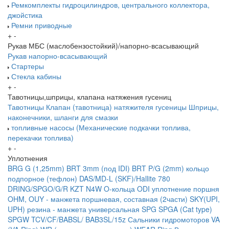
Ремкомплекты гидроцилиндров, центрального коллектора,
джойстика
Ремни приводные
+
-
Рукав МБС (маслобензостойкий)/напорно-всасывающий
Рукав напорно-всасывающий
Стартеры
Стекла кабины
+
-
Тавотницы,шприцы, клапана натяжения гусениц
Тавотницы
Клапан (тавотница) натяжителя гусеницы
Шприцы,
наконечники, шланги для смазки
топливные насосы (Механические подкачки топлива,
перекачки топлива)
+
-
Уплотнения
BRG G (1,25mm)
BRT 3mm (под IDI)
BRT P/G (2mm) кольцо
подпорное (тефлон)
DAS/MD-L (SKF)/Hallite 780
DRING/SPGO/G/R
KZT
N4W
O-кольца
ODI уплотнение поршня
OHM, OUY - манжета поршневая, составная (2части)
SKY(UPI,
UPH) резина - манжета универсальная
SPG
SPGA (Cat type)
SPGW
TCV/CF/BABSL/ BAB3SL/15z Сальники гидромоторов
VA