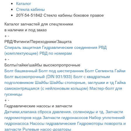
Каталог
Стекла кабины
20Y-54-51842 Стекло кабины боковое правое
Каталог запчастей для спецтехники
в наличии и под заказ
+
-
РВД/Фитинги/Переходники/Защита
Спираль защитная
Гидравлические соединения
РВД
(комплектующие)
РВД по номерам
+
-
Болты/гайки/шайбы высокопропрочные
Болт башмачный
Болт под шестигранник
Болт Сегмента
Гайки
Болт высокопрочный (DIN 931/933)
Болт с квадратным
подголовником
Шайбы
Шайбы стопорные, заглушки и тд
Гайка
самоконтрящаяся (с нейлоновым кольцом)
Мастер-болт для
гусеницы
+
-
Гидравлические насосы и запчасти
Датчики,клапана сброса давления. соленоиды и тд.
Запчасти
гидромоторов хода
Запчасти гидронасосов
Набор уплотнений
гидронасоса
Насосы гидравлические
Гидромоторы поворота и
запчасти
Рулевые насос-дозаторы