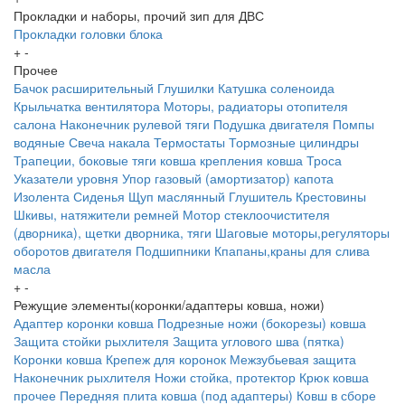
Прокладки и наборы, прочий зип для ДВС
Прокладки головки блока
+
-
Прочее
Бачок расширительный
Глушилки
Катушка соленоида
Крыльчатка вентилятора
Моторы, радиаторы отопителя
салона
Наконечник рулевой тяги
Подушка двигателя
Помпы
водяные
Свеча накала
Термостаты
Тормозные цилиндры
Трапеции, боковые тяги ковша крепления ковша
Троса
Указатели уровня
Упор газовый (амортизатор) капота
Изолента
Сиденья
Щуп маслянный
Глушитель
Крестовины
Шкивы, натяжители ремней
Мотор стеклоочистителя
(дворника), щетки дворника, тяги
Шаговые моторы,регуляторы
оборотов двигателя
Подшипники
Кпапаны,краны для слива
масла
+
-
Режущие элементы(коронки/адаптеры ковша, ножи)
Адаптер коронки ковша
Подрезные ножи (бокорезы) ковша
Защита стойки рыхлителя
Защита углового шва (пятка)
Коронки ковша
Крепеж для коронок
Межзубьевая защита
Наконечник рыхлителя
Ножи
стойка, протектор
Крюк ковша
прочее
Передняя плита ковша (под адаптеры)
Ковш в сборе