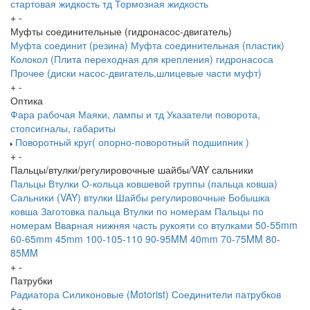
стартовая жидкость тд
Тормозная жидкость
+
-
Муфты соединительные (гидронасос-двигатель)
Муфта соединит (резина)
Муфта соединительная (пластик)
Колокол (Плита переходная для крепления) гидронасоса
Прочее (диски насос-двигатель,шлицевые части муфт)
+
-
Оптика
Фара рабочая
Маяки, лампы и тд
Указатели поворота,
стопсигналы, габариты
Поворотный круг( опорно-поворотный подшипник )
+
-
Пальцы/втулки/регулировочные шайбы/VAY сальники
Пальцы
Втулки
О-кольца ковшевой группы (пальца ковша)
Сальники (VAY) втулки
Шайбы регулировочные
Бобышка
ковша
Заготовка пальца
Втулки по номерам
Пальцы по
номерам
Вварная нижняя часть рукояти со втулками
50-55mm
60-65mm
45mm
100-105-110
90-95MM
40mm
70-75MM
80-
85MM
+
-
Патрубки
Радиатора
Силиконовые (Motorist)
Соединители патрубков
+
-