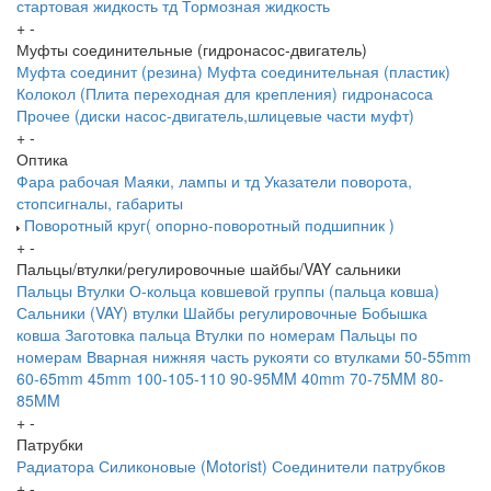
стартовая жидкость тд
Тормозная жидкость
+
-
Муфты соединительные (гидронасос-двигатель)
Муфта соединит (резина)
Муфта соединительная (пластик)
Колокол (Плита переходная для крепления) гидронасоса
Прочее (диски насос-двигатель,шлицевые части муфт)
+
-
Оптика
Фара рабочая
Маяки, лампы и тд
Указатели поворота,
стопсигналы, габариты
Поворотный круг( опорно-поворотный подшипник )
+
-
Пальцы/втулки/регулировочные шайбы/VAY сальники
Пальцы
Втулки
О-кольца ковшевой группы (пальца ковша)
Сальники (VAY) втулки
Шайбы регулировочные
Бобышка
ковша
Заготовка пальца
Втулки по номерам
Пальцы по
номерам
Вварная нижняя часть рукояти со втулками
50-55mm
60-65mm
45mm
100-105-110
90-95MM
40mm
70-75MM
80-
85MM
+
-
Патрубки
Радиатора
Силиконовые (Motorist)
Соединители патрубков
+
-