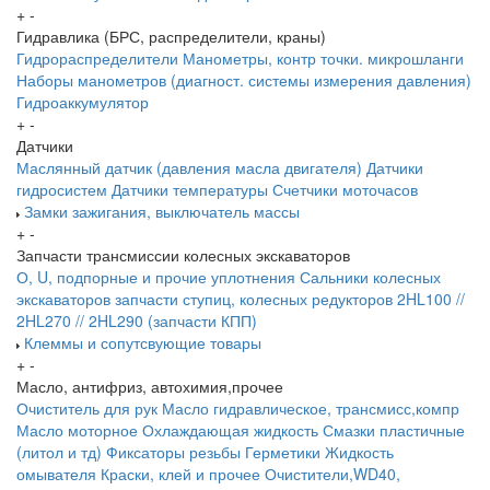
+
-
Гидравлика (БРС, распределители, краны)
Гидрораспределители
Манометры, контр точки. микрошланги
Наборы манометров (диагност. системы измерения давления)
Гидроаккумулятор
+
-
Датчики
Маслянный датчик (давления масла двигателя)
Датчики
гидросистем
Датчики температуры
Счетчики моточасов
Замки зажигания, выключатель массы
+
-
Запчасти трансмиссии колесных экскаваторов
О, U, подпорные и прочие уплотнения
Сальники колесных
экскаваторов
запчасти ступиц, колесных редукторов
2HL100 //
2HL270 // 2HL290 (запчасти КПП)
Клеммы и сопутсвующие товары
+
-
Масло, антифриз, автохимия,прочее
Очиститель для рук
Масло гидравлическое, трансмисс,компр
Масло моторное
Охлаждающая жидкость
Смазки пластичные
(литол и тд)
Фиксаторы резьбы
Герметики
Жидкость
омывателя
Краски, клей и прочее
Очистители,WD40,