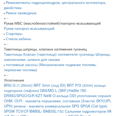
Ремкомплекты гидроцилиндров, центрального коллектора,
джойстика
Ремни приводные
+
-
Рукав МБС (маслобензостойкий)/напорно-всасывающий
Рукав напорно-всасывающий
Стартеры
Стекла кабины
+
-
Тавотницы,шприцы, клапана натяжения гусениц
Тавотницы
Клапан (тавотница) натяжителя гусеницы
Шприцы,
наконечники, шланги для смазки
топливные насосы (Механические подкачки топлива,
перекачки топлива)
+
-
Уплотнения
BRG G (1,25mm)
BRT 3mm (под IDI)
BRT P/G (2mm) кольцо
подпорное (тефлон)
DAS/MD-L (SKF)/Hallite 780
DRING/SPGO/G/R
KZT
N4W
O-кольца
ODI уплотнение поршня
OHM, OUY - манжета поршневая, составная (2части)
SKY(UPI,
UPH) резина - манжета универсальная
SPG
SPGA (Cat type)
SPGW
TCV/CF/BABSL/ BAB3SL/15z Сальники гидромоторов
VA