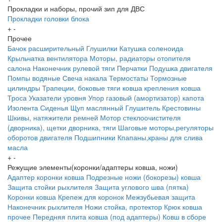
Прокладки и наборы, прочий зип для ДВС
Прокладки головки блока
+
-
Прочее
Бачок расширительный
Глушилки
Катушка соленоида
Крыльчатка вентилятора
Моторы, радиаторы отопителя
салона
Наконечник рулевой тяги
Перчатки
Подушка двигателя
Помпы водяные
Свеча накала
Термостаты
Тормозные
цилиндры
Трапеции, боковые тяги ковша крепления ковша
Троса
Указатели уровня
Упор газовый (амортизатор) капота
Изолента
Сиденья
Щуп маслянный
Глушитель
Крестовины
Шкивы, натяжители ремней
Мотор стеклоочистителя
(дворника), щетки дворника, тяги
Шаговые моторы,регуляторы
оборотов двигателя
Подшипники
Кпапаны,краны для слива
масла
+
-
Режущие элементы(коронки/адаптеры ковша, ножи)
Адаптер коронки ковша
Подрезные ножи (бокорезы) ковша
Защита стойки рыхлителя
Защита углового шва (пятка)
Коронки ковша
Крепеж для коронок
Межзубьевая защита
Наконечник рыхлителя
Ножи
стойка, протектор
Крюк ковша
прочее
Передняя плита ковша (под адаптеры)
Ковш в сборе