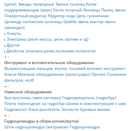
(цепи)
Звезды приводные
Звенья гусениц
Катки
поддерживающие (верх)
Каток опорный
Ленивцы
Палец звена
Поворотный редуктор
Редуктор хода
Цепь гусеничная
Цилиндр натяжения гусеницы
Шайба звена
мастер-звено
(крокодил)
Хомуты
Электрика (реле массы, реле прочие и тд)
Другое
Джойстик (клапана,ручки,пыльники,толкатели)
+
-
Инструмент и вспомогательное оборудование
Выпрессовщики пальцев, втулок, похожий вспомог инструмент
Ключи
Моечное оборудование (аксессуары)
Прочее
Съемники
фильтров. колб
+
-
Навесное оборудование
Быстросъемы (квик-каплеры)
Гидровращатель (гидробур)
Плита переходная на гидробур
Шнеки и комплектующие к ним
Гидромолот
Клык-рыхлитель
Запчасти буровых машин
+
-
Гидроцилиндры в сборе,штоки(пруток)
Шток гидроцилиндра (метражом)
Гидроцилиндры