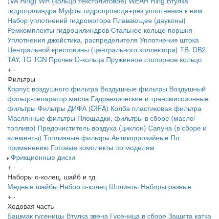
(VA Ring)
WR (кольцо текстолитовое) WEAR Ring
Втулка
гидроцилиндра
Муфты гидропровода+рез уплотнения к ним
Набор уплотнений гидромотора
Плавающее (дауконы)
Ремкомплекты гидроцилиндров
Стальное кольцо поршня
Уплотнения джойстика, распределителя
Уплотнения штока
Центральной крестовины (центрального коллектора)
TB, DB2,
TAY, TC
TCN
Прочее
D-кольца
Пружинное стопорное кольцо
+
-
Фильтры
Корпус воздушного фильтра
Воздушные фильтры
Воздушный
фильтр-сепаратор масла
Гидравлические и трансмиссионные
фильтры
Фильтры ДИФА (DIFA)
Колба пластиковая фильтра
Маслянные фильтры
Площадки, фильтры в сборе (масло/
топливо)
Предочиститель воздуха (циклон)
Сапуна (в сборе и
элементы)
Топливные фильтры
Антикоррозийные
По
применению
Готовые комплекты по моделям
Фрикционные диски
+
-
Наборы о-колец, шайб и тд
Медные шайбы
Набор о-колец
Шплинты
Наборы разные
+
-
Ходовая часть
Башмак гусеницы
Втулка звена
Гусеница в сборе
Защита катка