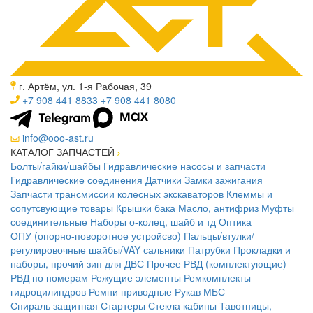
г. Артём, ул. 1-я Рабочая, 39
+7 908 441 8833
+7 908 441 8080
info@ooo-ast.ru
КАТАЛОГ ЗАПЧАСТЕЙ
Болты/гайки/шайбы
Гидравлические насосы и запчасти
Гидравлические соединения
Датчики
Замки зажигания
Запчасти трансмиссии колесных экскаваторов
Клеммы и
сопутсвующие товары
Крышки бака
Масло, антифриз
Муфты
соединительные
Наборы о-колец, шайб и тд
Оптика
ОПУ (опорно-поворотное устройсво)
Пальцы/втулки/
регулировочные шайбы/VAY сальники
Патрубки
Прокладки и
наборы, прочий зип для ДВС
Прочее
РВД (комплектующие)
РВД по номерам
Режущие элементы
Ремкомплекты
гидроцилиндров
Ремни приводные
Рукав МБС
Спираль защитная
Стартеры
Стекла кабины
Тавотницы,