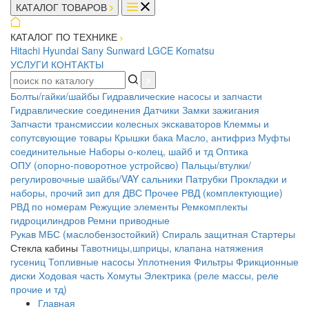
КАТАЛОГ ТОВАРОВ
КАТАЛОГ ПО ТЕХНИКЕ
Hitachi
Hyundai
Sany
Sunward
LGCE
Komatsu
УСЛУГИ
КОНТАКТЫ
Болты/гайки/шайбы
Гидравлические насосы и запчасти
Гидравлические соединения
Датчики
Замки зажигания
Запчасти трансмиссии колесных экскаваторов
Клеммы и
сопутсвующие товары
Крышки бака
Масло, антифриз
Муфты
соединительные
Наборы о-колец, шайб и тд
Оптика
ОПУ (опорно-поворотное устройсво)
Пальцы/втулки/
регулировочные шайбы/VAY сальники
Патрубки
Прокладки и
наборы, прочий зип для ДВС
Прочее
РВД (комплектующие)
РВД по номерам
Режущие элементы
Ремкомплекты
гидроцилиндров
Ремни приводные
Рукав МБС (маслобензостойкий)
Спираль защитная
Стартеры
Стекла кабины
Тавотницы,шприцы, клапана натяжения
гусениц
Топливные насосы
Уплотнения
Фильтры
Фрикционные
диски
Ходовая часть
Хомуты
Электрика (реле массы, реле
прочие и тд)
Главная