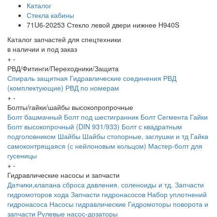
Каталог
Стекла кабины
71U6-20253 Стекло левой двери нижнее H940S
Каталог запчастей для спецтехники
в наличии и под заказ
+
-
РВД/Фитинги/Переходники/Защита
Спираль защитная
Гидравлические соединения
РВД
(комплектующие)
РВД по номерам
+
-
Болты/гайки/шайбы высокопропрочные
Болт башмачный
Болт под шестигранник
Болт Сегмента
Гайки
Болт высокопрочный (DIN 931/933)
Болт с квадратным
подголовником
Шайбы
Шайбы стопорные, заглушки и тд
Гайка
самоконтрящаяся (с нейлоновым кольцом)
Мастер-болт для
гусеницы
+
-
Гидравлические насосы и запчасти
Датчики,клапана сброса давления. соленоиды и тд.
Запчасти
гидромоторов хода
Запчасти гидронасосов
Набор уплотнений
гидронасоса
Насосы гидравлические
Гидромоторы поворота и
запчасти
Рулевые насос-дозаторы