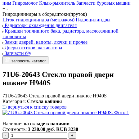
ним
Гидромолот
Клык-рыхлитель
Запчасти буровых машин
+
-
Гидроцилиндры в сборе,штоки(пруток)
Шток гидроцилиндра (метражом)
Гидроцилиндры
Радиаторы охлаждения двигателя
Крышки топливного бака, радиатора, маслозаливной
горловины
Замки дверей. капоты, лючки и прочее
Двери отсеков экскаватора
Запчасти б/у
запросить каталог
71U6-20643 Стекло правой двери
нижнее H940S
71U6-20643 Стекло правой двери нижнее H940S
Категория:
Стекла кабины
вернуться к списку товаров
Наличие:
на складе в наличии
Стоимость:
3 230.00
руб.
RUB
3230
-
+