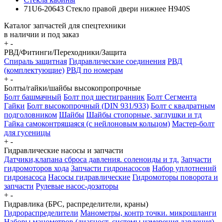
71U6-20643 Стекло правой двери нижнее H940S
Каталог запчастей для спецтехники
в наличии и под заказ
+
-
РВД/Фитинги/Переходники/Защита
Спираль защитная
Гидравлические соединения
РВД
(комплектующие)
РВД по номерам
+
-
Болты/гайки/шайбы высокопропрочные
Болт башмачный
Болт под шестигранник
Болт Сегмента
Гайки
Болт высокопрочный (DIN 931/933)
Болт с квадратным
подголовником
Шайбы
Шайбы стопорные, заглушки и тд
Гайка самоконтрящаяся (с нейлоновым кольцом)
Мастер-болт
для гусеницы
+
-
Гидравлические насосы и запчасти
Датчики,клапана сброса давления. соленоиды и тд.
Запчасти
гидромоторов хода
Запчасти гидронасосов
Набор уплотнений
гидронасоса
Насосы гидравлические
Гидромоторы поворота и
запчасти
Рулевые насос-дозаторы
+
-
Гидравлика (БРС, распределители, краны)
Гидрораспределители
Манометры, контр точки. микрошланги
Наборы манометров (диагност. системы измерения давления)