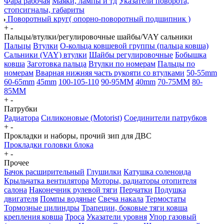
Фара рабочая
Маяки, лампы и тд
Указатели поворота,
стопсигналы, габариты
Поворотный круг( опорно-поворотный подшипник )
+
-
Пальцы/втулки/регулировочные шайбы/VAY сальники
Пальцы
Втулки
О-кольца ковшевой группы (пальца ковша)
Сальники (VAY) втулки
Шайбы регулировочные
Бобышка
ковша
Заготовка пальца
Втулки по номерам
Пальцы по
номерам
Вварная нижняя часть рукояти со втулками
50-55mm
60-65mm
45mm
100-105-110
90-95MM
40mm
70-75MM
80-
85MM
+
-
Патрубки
Радиатора
Силиконовые (Motorist)
Соединители патрубков
+
-
Прокладки и наборы, прочий зип для ДВС
Прокладки головки блока
+
-
Прочее
Бачок расширительный
Глушилки
Катушка соленоида
Крыльчатка вентилятора
Моторы, радиаторы отопителя
салона
Наконечник рулевой тяги
Перчатки
Подушка
двигателя
Помпы водяные
Свеча накала
Термостаты
Тормозные цилиндры
Трапеции, боковые тяги ковша
крепления ковша
Троса
Указатели уровня
Упор газовый