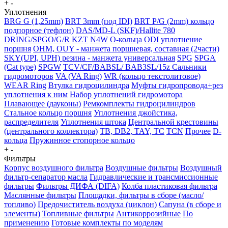
+
-
Уплотнения
BRG G (1,25mm)
BRT 3mm (под IDI)
BRT P/G (2mm) кольцо
подпорное (тефлон)
DAS/MD-L (SKF)/Hallite 780
DRING/SPGO/G/R
KZT
N4W
O-кольца
ODI уплотнение
поршня
OHM, OUY - манжета поршневая, составная (2части)
SKY(UPI, UPH) резина - манжета универсальная
SPG
SPGA
(Cat type)
SPGW
TCV/CF/BABSL/ BAB3SL/15z Сальники
гидромоторов
VA (VA Ring)
WR (кольцо текстолитовое)
WEAR Ring
Втулка гидроцилиндра
Муфты гидропровода+рез
уплотнения к ним
Набор уплотнений гидромотора
Плавающее (дауконы)
Ремкомплекты гидроцилиндров
Стальное кольцо поршня
Уплотнения джойстика,
распределителя
Уплотнения штока
Центральной крестовины
(центрального коллектора)
TB, DB2, TAY, TC
TCN
Прочее
D-
кольца
Пружинное стопорное кольцо
+
-
Фильтры
Корпус воздушного фильтра
Воздушные фильтры
Воздушный
фильтр-сепаратор масла
Гидравлические и трансмиссионные
фильтры
Фильтры ДИФА (DIFA)
Колба пластиковая фильтра
Маслянные фильтры
Площадки, фильтры в сборе (масло/
топливо)
Предочиститель воздуха (циклон)
Сапуна (в сборе и
элементы)
Топливные фильтры
Антикоррозийные
По
применению
Готовые комплекты по моделям