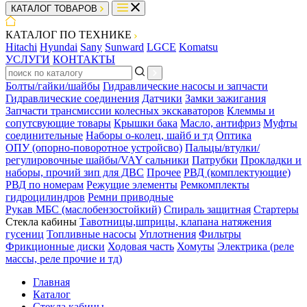
КАТАЛОГ ТОВАРОВ
КАТАЛОГ ПО ТЕХНИКЕ
Hitachi
Hyundai
Sany
Sunward
LGCE
Komatsu
УСЛУГИ
КОНТАКТЫ
Болты/гайки/шайбы
Гидравлические насосы и запчасти
Гидравлические соединения
Датчики
Замки зажигания
Запчасти трансмиссии колесных экскаваторов
Клеммы и
сопутсвующие товары
Крышки бака
Масло, антифриз
Муфты
соединительные
Наборы о-колец, шайб и тд
Оптика
ОПУ (опорно-поворотное устройсво)
Пальцы/втулки/
регулировочные шайбы/VAY сальники
Патрубки
Прокладки и
наборы, прочий зип для ДВС
Прочее
РВД (комплектующие)
РВД по номерам
Режущие элементы
Ремкомплекты
гидроцилиндров
Ремни приводные
Рукав МБС (маслобензостойкий)
Спираль защитная
Стартеры
Стекла кабины
Тавотницы,шприцы, клапана натяжения
гусениц
Топливные насосы
Уплотнения
Фильтры
Фрикционные диски
Ходовая часть
Хомуты
Электрика (реле
массы, реле прочие и тд)
Главная
Каталог
Стекла кабины