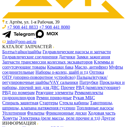
г. Артём, ул. 1-я Рабочая, 39
+7 908 441 8833
+7 908 441 8080
info@ooo-ast.ru
КАТАЛОГ ЗАПЧАСТЕЙ
Болты/гайки/шайбы
Гидравлические насосы и запчасти
Гидравлические соединения
Датчики
Замки зажигания
Запчасти трансмиссии колесных экскаваторов
Клеммы и
сопутсвующие товары
Крышки бака
Масло, антифриз
Муфты
соединительные
Наборы о-колец, шайб и тд
Оптика
ОПУ (опорно-поворотное устройсво)
Пальцы/втулки/
регулировочные шайбы/VAY сальники
Патрубки
Прокладки и
наборы, прочий зип для ДВС
Прочее
РВД (комплектующие)
РВД по номерам
Режущие элементы
Ремкомплекты
гидроцилиндров
Ремни приводные
Рукав МБС
Спираль защитная
Стартеры
Стекла кабины
Тавотницы,
шприцы, клапана натяжения гусениц
Топливные насосы
Уплотнения
Фильтры
Фрикционные диски
Ходовая часть
Хомуты
Электрика (реле массы, реле прочие и тд)
Другое
ИНФОРМАЦИЯ