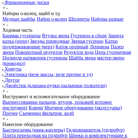
Фрикционные диски
+
-
Наборы о-колец, шайб и тд
Медные шайбы
Набор о-колец
Шплинты
Наборы разные
+
-
Ходовая часть
Башмак гусеницы
Втулка звена
Гусеница в сборе
Защита
катка (цепи)
Звезды приводные
Звенья гусениц
Катки
поддерживающие (верх)
Каток опорный
Ленивцы
Палец
звена
Поворотный редуктор
Редуктор хода
Цепь гусеничная
Цилиндр натяжения гусеницы
Шайба звена
мастер-звено
(крокодил)
Хомуты
Электрика (реле массы, реле прочие и тд)
Другое
Джойстик (клапана,ручки,пыльники,толкатели)
+
-
Инструмент и вспомогательное оборудование
Выпрессовщики пальцев, втулок, похожий вспомог
инструмент
Ключи
Моечное оборудование (аксессуары)
Прочее
Съемники фильтров. колб
+
-
Навесное оборудование
Быстросъемы (квик-каплеры)
Гидровращатель (гидробур)
Плита переходная на гидробур
Шнеки и комплектующие к