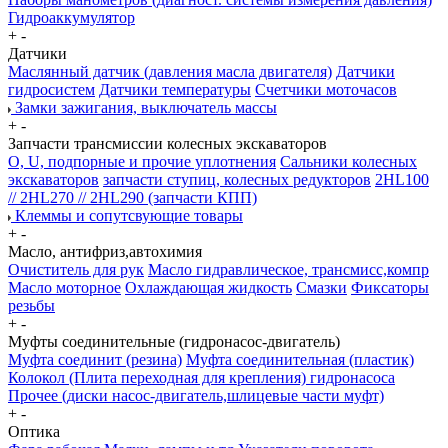
Гидроаккумулятор
+
-
Датчики
Маслянный датчик (давления масла двигателя)
Датчики
гидросистем
Датчики температуры
Счетчики моточасов
Замки зажигания, выключатель массы
+
-
Запчасти трансмиссии колесных экскаваторов
О, U, подпорные и прочие уплотнения
Сальники колесных
экскаваторов
запчасти ступиц, колесных редукторов
2HL100
// 2HL270 // 2HL290 (запчасти КПП)
Клеммы и сопутсвующие товары
+
-
Масло, антифриз,автохимия
Очиститель для рук
Масло гидравлическое, трансмисс,компр
Масло моторное
Охлаждающая жидкость
Смазки
Фиксаторы
резьбы
+
-
Муфты соединительные (гидронасос-двигатель)
Муфта соединит (резина)
Муфта соединительная (пластик)
Колокол (Плита переходная для крепления) гидронасоса
Прочее (диски насос-двигатель,шлицевые части муфт)
+
-
Оптика