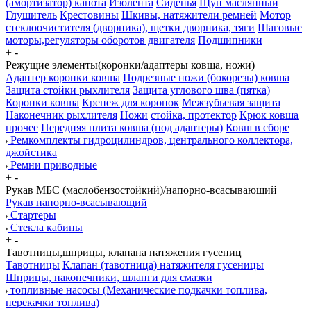
(амортизатор) капота
Изолента
Сиденья
Щуп маслянный
Глушитель
Крестовины
Шкивы, натяжители ремней
Мотор
стеклоочистителя (дворника), щетки дворника, тяги
Шаговые
моторы,регуляторы оборотов двигателя
Подшипники
+
-
Режущие элементы(коронки/адаптеры ковша, ножи)
Адаптер коронки ковша
Подрезные ножи (бокорезы) ковша
Защита стойки рыхлителя
Защита углового шва (пятка)
Коронки ковша
Крепеж для коронок
Межзубьевая защита
Наконечник рыхлителя
Ножи
стойка, протектор
Крюк ковша
прочее
Передняя плита ковша (под адаптеры)
Ковш в сборе
Ремкомплекты гидроцилиндров, центрального коллектора,
джойстика
Ремни приводные
+
-
Рукав МБС (маслобензостойкий)/напорно-всасывающий
Рукав напорно-всасывающий
Стартеры
Стекла кабины
+
-
Тавотницы,шприцы, клапана натяжения гусениц
Тавотницы
Клапан (тавотница) натяжителя гусеницы
Шприцы, наконечники, шланги для смазки
топливные насосы (Механические подкачки топлива,
перекачки топлива)