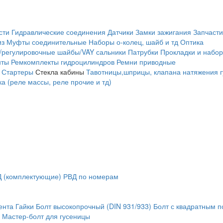
сти
Гидравлические соединения
Датчики
Замки зажигания
Запчасти
из
Муфты соединительные
Наборы о-колец, шайб и тд
Оптика
/регулировочные шайбы/VAY сальники
Патрубки
Прокладки и набор
нты
Ремкомплекты гидроцилиндров
Ремни приводные
Стартеры
Стекла кабины
Тавотницы,шприцы, клапана натяжения 
а (реле массы, реле прочие и тд)
 (комплектующие)
РВД по номерам
ента
Гайки
Болт высокопрочный (DIN 931/933)
Болт с квадратным 
Мастер-болт для гусеницы