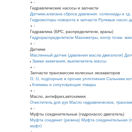
+
-
Гидравлические насосы и запчасти
Датчики,клапана сброса давления. соленоиды и тд.
Гидромоторы поворота и запчасти
Рулевые насос-д
+
-
Гидравлика (БРС, распределители, краны)
Гидрораспределители
Манометры, контр точки. ми
+
-
Датчики
Маслянный датчик (давления масла двигателя)
Дат
Замки зажигания, выключатель массы
+
-
Запчасти трансмиссии колесных экскаваторов
О, U, подпорные и прочие уплотнения
Сальники ко
Клеммы и сопутсвующие товары
+
-
Масло, антифриз,автохимия
Очиститель для рук
Масло гидравлическое, трансм
+
-
Муфты соединительные (гидронасос-двигатель)
Муфта соединит (резина)
Муфта соединительная (п
муфт)
+
-