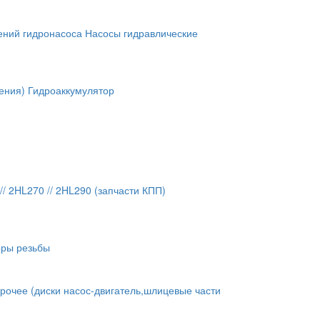
ений гидронасоса
Насосы гидравлические
ения)
Гидроаккумулятор
// 2HL270 // 2HL290 (запчасти КПП)
оры резьбы
рочее (диски насос-двигатель,шлицевые части