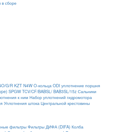
 в сборе
GO/G/R
KZT
N4W
O-кольца
ODI уплотнение поршня
ype)
SPGW
TCV/CF/BABSL/ BAB3SL/15z Сальники
отнения к ним
Набор уплотнений гидромотора
ля
Уплотнения штока
Центральной крестовины
нные фильтры
Фильтры ДИФА (DIFA)
Колба