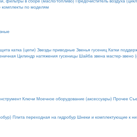
и, фильтры в сборе (масло/топливо)
Предочиститель воздуха (цикл
е комплекты по моделям
зные
щита катка (цепи)
Звезды приводные
Звенья гусениц
Катки поддер
сеничная
Цилиндр натяжения гусеницы
Шайба звена
мастер-звено (
инструмент
Ключи
Моечное оборудование (аксессуары)
Прочее
Съе
обур)
Плита переходная на гидробур
Шнеки и комплектующие к н