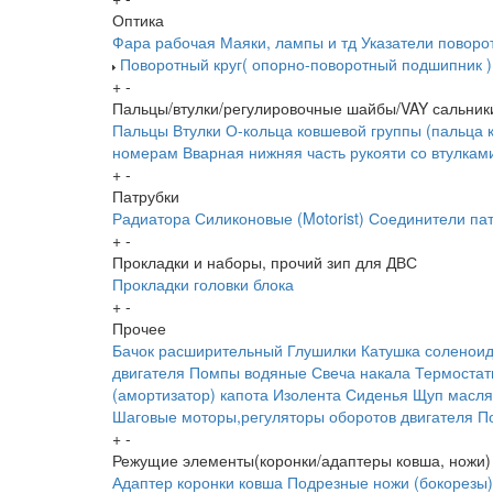
Оптика
Фара рабочая
Маяки, лампы и тд
Указатели поворо
Поворотный круг( опорно-поворотный подшипник )
+
-
Пальцы/втулки/регулировочные шайбы/VAY сальник
Пальцы
Втулки
О-кольца ковшевой группы (пальца 
номерам
Вварная нижняя часть рукояти со втулкам
+
-
Патрубки
Радиатора
Силиконовые (Motorist)
Соединители пат
+
-
Прокладки и наборы, прочий зип для ДВС
Прокладки головки блока
+
-
Прочее
Бачок расширительный
Глушилки
Катушка соленои
двигателя
Помпы водяные
Свеча накала
Термоста
(амортизатор) капота
Изолента
Сиденья
Щуп масл
Шаговые моторы,регуляторы оборотов двигателя
П
+
-
Режущие элементы(коронки/адаптеры ковша, ножи)
Адаптер коронки ковша
Подрезные ножи (бокорезы)