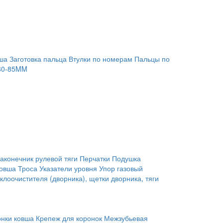
ша
Заготовка пальца
Втулки по номерам
Пальцы по
80-85MM
аконечник рулевой тяги
Перчатки
Подушка
ковша
Троса
Указатели уровня
Упор газовый
клоочистителя (дворника), щетки дворника, тяги
онки ковша
Крепеж для коронок
Межзубьевая