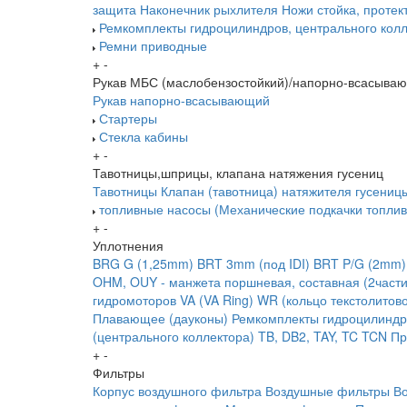
защита
Наконечник рыхлителя
Ножи
стойка, протек
Ремкомплекты гидроцилиндров, центрального колл
Ремни приводные
+
-
Рукав МБС (маслобензостойкий)/напорно-всасыва
Рукав напорно-всасывающий
Стартеры
Стекла кабины
+
-
Тавотницы,шприцы, клапана натяжения гусениц
Тавотницы
Клапан (тавотница) натяжителя гусениц
топливные насосы (Механические подкачки топлив
+
-
Уплотнения
BRG G (1,25mm)
BRT 3mm (под IDI)
BRT P/G (2mm)
OHM, OUY - манжета поршневая, составная (2части
гидромоторов
VA (VA Ring)
WR (кольцо текстолитов
Плавающее (дауконы)
Ремкомплекты гидроцилиндр
(центрального коллектора)
TB, DB2, TAY, TC
TCN
Пр
+
-
Фильтры
Корпус воздушного фильтра
Воздушные фильтры
В