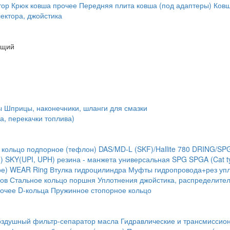
тор
Крюк ковша
прочее
Передняя плита ковша (под адаптеры)
Ковш
ектора, джойстика
ющий
ы
Шприцы, наконечники, шланги для смазки
а, перекачки топлива)
 кольцо подпорное (тефлон)
DAS/MD-L (SKF)/Hallite 780
DRING/SP
)
SKY(UPI, UPH) резина - манжета универсальная
SPG
SPGA (Cat t
ое) WEAR Ring
Втулка гидроцилиндра
Муфты гидропровода+рез упл
ов
Стальное кольцо поршня
Уплотнения джойстика, распределите
очее
D-кольца
Пружинное стопорное кольцо
оздушный фильтр-сепаратор масла
Гидравлические и трансмиссио