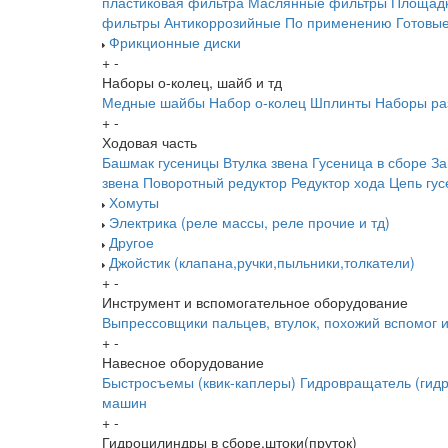
пластиковая фильтра
Маслянные фильтры
Площадк
фильтры
Антикоррозийные
По применению
Готовы
Фрикционные диски
+
-
Наборы о-колец, шайб и тд
Медные шайбы
Набор о-колец
Шплинты
Наборы ра
+
-
Ходовая часть
Башмак гусеницы
Втулка звена
Гусеница в сборе
За
звена
Поворотный редуктор
Редуктор хода
Цепь гу
Хомуты
Электрика (реле массы, реле прочие и тд)
Другое
Джойстик (клапана,ручки,пыльники,толкатели)
+
-
Инструмент и вспомогательное оборудование
Выпрессовщики пальцев, втулок, похожий вспомог 
+
-
Навесное оборудование
Быстросъемы (квик-каплеры)
Гидровращатель (гидр
машин
+
-
Гидроцилиндры в сборе,штоки(пруток)