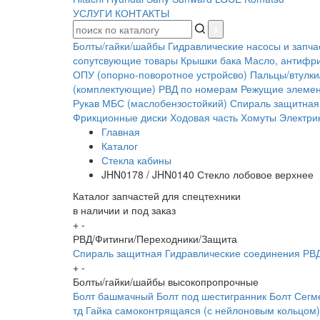
УСЛУГИ
КОНТАКТЫ
Болты/гайки/шайбы
Гидравлические насосы и запча
сопутсвующие товары
Крышки бака
Масло, антифр
ОПУ (опорно-поворотное устройсво)
Пальцы/втулки
(комплектующие)
РВД по номерам
Режущие элеме
Рукав МБС (маслобензостойкий)
Спираль защитная
Фрикционные диски
Ходовая часть
Хомуты
Электрик
Главная
Каталог
Стекла кабины
JHN0178 / JHN0140 Стекло лобовое верхнее
Каталог запчастей для спецтехники
в наличии и под заказ
+
-
РВД/Фитинги/Переходники/Защита
Спираль защитная
Гидравлические соединения
РВД
+
-
Болты/гайки/шайбы высокопропрочные
Болт башмачный
Болт под шестигранник
Болт Сегм
тд
Гайка самоконтрящаяся (с нейлоновым кольцом)