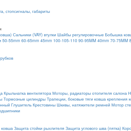
та, стопсигналы, габариты
и
ковша)
Сальники (VAY) втулки
Шайбы регулировочные
Бобышка ков
и
50-55mm
60-65mm
45mm
100-105-110
90-95MM
40mm
70-75MM
рубков
да
Крыльчатка вентилятора
Моторы, радиаторы отопителя салона
Н
ты
Тормозные цилиндры
Трапеции, боковые тяги ковша крепления 
янный
Глушитель
Крестовины
Шкивы, натяжители ремней
Мотор сте
одшипники
 ковша
Защита стойки рыхлителя
Защита углового шва (пятка)
Кор