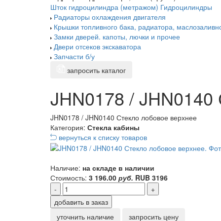
Шток гидроцилиндра (метражом)
Гидроцилиндры
Радиаторы охлаждения двигателя
Крышки топливного бака, радиатора, маслозаливн
Замки дверей. капоты, лючки и прочее
Двери отсеков экскаватора
Запчасти б/у
запросить каталог
JHN0178 / JHN0140 
JHN0178 / JHN0140 Стекло лобовое верхнее
Категория:
Стекла кабины
вернуться к списку товаров
Наличие:
на складе в наличии
Стоимость:
3 196.00
руб.
RUB
3196
-
+
добавить в заказ
уточнить наличие
запросить цену