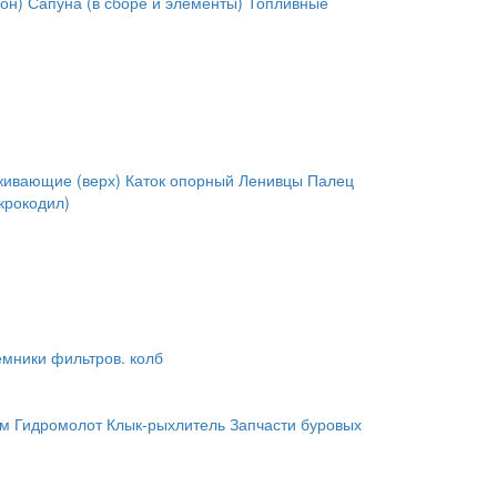
он)
Сапуна (в сборе и элементы)
Топливные
живающие (верх)
Каток опорный
Ленивцы
Палец
крокодил)
мники фильтров. колб
им
Гидромолот
Клык-рыхлитель
Запчасти буровых