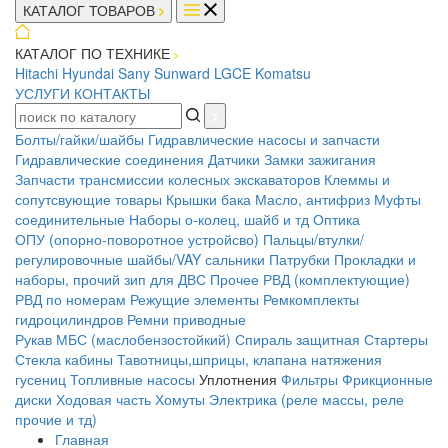
КАТАЛОГ ТОВАРОВ
КАТАЛОГ ПО ТЕХНИКЕ
Hitachi
Hyundai
Sany
Sunward
LGCE
Komatsu
УСЛУГИ
КОНТАКТЫ
Болты/гайки/шайбы
Гидравлические насосы и запчасти
Гидравлические соединения
Датчики
Замки зажигания
Запчасти трансмиссии колесных экскаваторов
Клеммы и
сопутсвующие товары
Крышки бака
Масло, антифриз
Муфты
соединительные
Наборы о-колец, шайб и тд
Оптика
ОПУ (опорно-поворотное устройсво)
Пальцы/втулки/
регулировочные шайбы/VAY сальники
Патрубки
Прокладки и
наборы, прочий зип для ДВС
Прочее
РВД (комплектующие)
РВД по номерам
Режущие элементы
Ремкомплекты
гидроцилиндров
Ремни приводные
Рукав МБС (маслобензостойкий)
Спираль защитная
Стартеры
Стекла кабины
Тавотницы,шприцы, клапана натяжения
гусениц
Топливные насосы
Уплотнения
Фильтры
Фрикционные
диски
Ходовая часть
Хомуты
Электрика (реле массы, реле
прочие и тд)
Главная