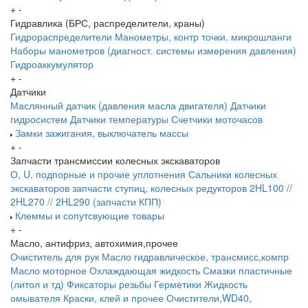
+
-
Гидравлика (БРС, распределители, краны)
Гидрораспределители
Манометры, контр точки. микрошланги
Наборы манометров (диагност. системы измерения давления)
Гидроаккумулятор
+
-
Датчики
Маслянный датчик (давления масла двигателя)
Датчики
гидросистем
Датчики температуры
Счетчики моточасов
Замки зажигания, выключатель массы
+
-
Запчасти трансмиссии колесных экскаваторов
О, U, подпорные и прочие уплотнения
Сальники колесных
экскаваторов
запчасти ступиц, колесных редукторов
2HL100 //
2HL270 // 2HL290 (запчасти КПП)
Клеммы и сопутсвующие товары
+
-
Масло, антифриз, автохимия,прочее
Очиститель для рук
Масло гидравлическое, трансмисс,компр
Масло моторное
Охлаждающая жидкость
Смазки пластичные
(литол и тд)
Фиксаторы резьбы
Герметики
Жидкость
омывателя
Краски, клей и прочее
Очистители,WD40,