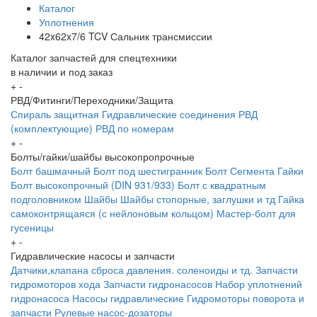
Каталог
Уплотнения
42x62x7/6 TCV Сальник трансмиссии
Каталог запчастей для спецтехники
в наличии и под заказ
+
-
РВД/Фитинги/Переходники/Защита
Спираль защитная
Гидравлические соединения
РВД
(комплектующие)
РВД по номерам
+
-
Болты/гайки/шайбы высокопропрочные
Болт башмачный
Болт под шестигранник
Болт Сегмента
Гайки
Болт высокопрочный (DIN 931/933)
Болт с квадратным
подголовником
Шайбы
Шайбы стопорные, заглушки и тд
Гайка
самоконтрящаяся (с нейлоновым кольцом)
Мастер-болт для
гусеницы
+
-
Гидравлические насосы и запчасти
Датчики,клапана сброса давления. соленоиды и тд.
Запчасти
гидромоторов хода
Запчасти гидронасосов
Набор уплотнений
гидронасоса
Насосы гидравлические
Гидромоторы поворота и
запчасти
Рулевые насос-дозаторы