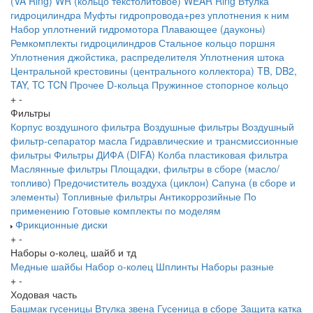
(VA Ring)
WR (кольцо текстолитовое) WEAR Ring
Втулка
гидроцилиндра
Муфты гидропровода+рез уплотнения к ним
Набор уплотнений гидромотора
Плавающее (дауконы)
Ремкомплекты гидроцилиндров
Стальное кольцо поршня
Уплотнения джойстика, распределителя
Уплотнения штока
Центральной крестовины (центрального коллектора)
TB, DB2,
TAY, TC
TCN
Прочее
D-кольца
Пружинное стопорное кольцо
+
-
Фильтры
Корпус воздушного фильтра
Воздушные фильтры
Воздушный
фильтр-сепаратор масла
Гидравлические и трансмиссионные
фильтры
Фильтры ДИФА (DIFA)
Колба пластиковая фильтра
Маслянные фильтры
Площадки, фильтры в сборе (масло/
топливо)
Предочиститель воздуха (циклон)
Сапуна (в сборе и
элементы)
Топливные фильтры
Антикоррозийные
По
применению
Готовые комплекты по моделям
Фрикционные диски
+
-
Наборы о-колец, шайб и тд
Медные шайбы
Набор о-колец
Шплинты
Наборы разные
+
-
Ходовая часть
Башмак гусеницы
Втулка звена
Гусеница в сборе
Защита катка