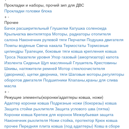
Прокладки и наборы, прочий зип для ДВС
Прокладки головки блока
+
-
Прочее
Бачок расширительный
Глушилки
Катушка соленоида
Крыльчатка вентилятора
Моторы, радиаторы отопителя
салона
Наконечник рулевой тяги
Перчатки
Подушка двигателя
Помпы водяные
Свеча накала
Термостаты
Тормозные
цилиндры
Трапеции, боковые тяги ковша крепления ковша
Троса
Указатели уровня
Упор газовый (амортизатор) капота
Изолента
Сиденья
Щуп маслянный
Глушитель
Крестовины
Шкивы, натяжители ремней
Мотор стеклоочистителя
(дворника), щетки дворника, тяги
Шаговые моторы,регуляторы
оборотов двигателя
Подшипники
Кпапаны,краны для слива
масла
+
-
Режущие элементы(коронки/адаптеры ковша, ножи)
Адаптер коронки ковша
Подрезные ножи (бокорезы) ковша
Защита стойки рыхлителя
Защита углового шва (пятка)
Коронки ковша
Крепеж для коронок
Межзубьевая защита
Наконечник рыхлителя
Ножи
стойка, протектор
Крюк ковша
прочее
Передняя плита ковша (под адаптеры)
Ковш в сборе