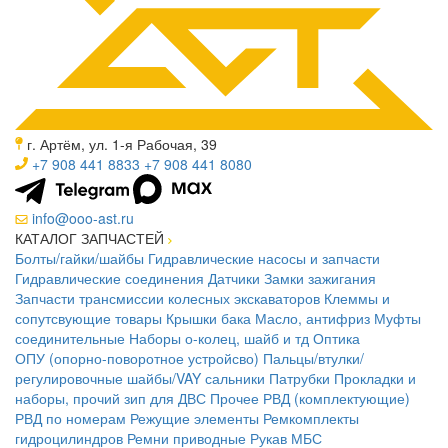
г. Артём, ул. 1-я Рабочая, 39
+7 908 441 8833
+7 908 441 8080
info@ooo-ast.ru
КАТАЛОГ ЗАПЧАСТЕЙ
Болты/гайки/шайбы
Гидравлические насосы и запчасти
Гидравлические соединения
Датчики
Замки зажигания
Запчасти трансмиссии колесных экскаваторов
Клеммы и
сопутсвующие товары
Крышки бака
Масло, антифриз
Муфты
соединительные
Наборы о-колец, шайб и тд
Оптика
ОПУ (опорно-поворотное устройсво)
Пальцы/втулки/
регулировочные шайбы/VAY сальники
Патрубки
Прокладки и
наборы, прочий зип для ДВС
Прочее
РВД (комплектующие)
РВД по номерам
Режущие элементы
Ремкомплекты
гидроцилиндров
Ремни приводные
Рукав МБС