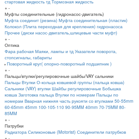
стартовая жидкость тд
Тормозная жидкость
+
-
Муфты соединительные (гидронасос-двигатель)
Муфта соединит (резина)
Муфта соединительная (пластик)
Колокол (Плита переходная для крепления) гидронасоса
Прочее (диски насос-двигатель,шлицевые части муфт)
+
-
Оптика
Фара рабочая
Маяки, лампы и тд
Указатели поворота,
стопсигналы, габариты
Поворотный круг( опорно-поворотный подшипник )
+
-
Пальцы/втулки/регулировочные шайбы/VAY сальники
Пальцы
Втулки
О-кольца ковшевой группы (пальца ковша)
Сальники (VAY) втулки
Шайбы регулировочные
Бобышка
ковша
Заготовка пальца
Втулки по номерам
Пальцы по
номерам
Вварная нижняя часть рукояти со втулками
50-55mm
60-65mm
45mm
100-105-110
90-95MM
40mm
70-75MM
80-
85MM
+
-
Патрубки
Радиатора
Силиконовые (Motorist)
Соединители патрубков
+
-