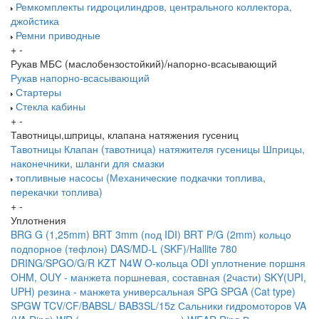
Ремкомплекты гидроцилиндров, центрального коллектора,
джойстика
Ремни приводные
+
-
Рукав МБС (маслобензостойкий)/напорно-всасывающий
Рукав напорно-всасывающий
Стартеры
Стекла кабины
+
-
Тавотницы,шприцы, клапана натяжения гусениц
Тавотницы
Клапан (тавотница) натяжителя гусеницы
Шприцы,
наконечники, шланги для смазки
топливные насосы (Механические подкачки топлива,
перекачки топлива)
+
-
Уплотнения
BRG G (1,25mm)
BRT 3mm (под IDI)
BRT P/G (2mm) кольцо
подпорное (тефлон)
DAS/MD-L (SKF)/Hallite 780
DRING/SPGO/G/R
KZT
N4W
O-кольца
ODI уплотнение поршня
OHM, OUY - манжета поршневая, составная (2части)
SKY(UPI,
UPH) резина - манжета универсальная
SPG
SPGA (Cat type)
SPGW
TCV/CF/BABSL/ BAB3SL/15z Сальники гидромоторов
VA