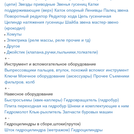
(цепи)
Звезды приводные
Звенья гусениц
Катки
поддерживающие (верх)
Каток опорный
Ленивцы
Палец звена
Поворотный редуктор
Редуктор хода
Цепь гусеничная
Цилиндр натяжения гусеницы
Шайба звена
мастер-звено
(крокодил)
Хомуты
Электрика (реле массы, реле прочие и тд)
Другое
Джойстик (клапана,ручки,пыльники,толкатели)
+
-
Инструмент и вспомогательное оборудование
Выпрессовщики пальцев, втулок, похожий вспомог инструмент
Ключи
Моечное оборудование (аксессуары)
Прочее
Съемники
фильтров. колб
+
-
Навесное оборудование
Быстросъемы (квик-каплеры)
Гидровращатель (гидробур)
Плита переходная на гидробур
Шнеки и комплектующие к ним
Гидромолот
Клык-рыхлитель
Запчасти буровых машин
+
-
Гидроцилиндры в сборе,штоки(пруток)
Шток гидроцилиндра (метражом)
Гидроцилиндры